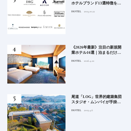
の実
ホテルブランド13選特徴を知
ら知
って、優雅なホテルステイを
HOTEL
2025.10.22
神様
満喫｜ホテルブランド大解剖
⑦
い神
《2026年最新》注目の新規開
参拝
業ホテル16選｜泊まるだけで
特別！デザインが素敵なホテ
HOTEL
2026.4.22
ル
蒸留
尾道「LOG」世界的建築集団
たい
スタジオ・ムンバイが手掛け
た新空間 ～前編～
HOTEL
2019.4.6