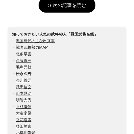
≫次の記事を読む
知っておきたい人気の武将40人「戦国武将名鑑」
・
戦国時代の主な出来事
・
戦国武将勢力MAP
・
北条早雲
・
斎藤道三
・
毛利元就
・松永久秀
・
今川義元
・
武田信玄
・
山本勘助
・
明智光秀
・
上杉謙信
・
大友宗麟
・
立花道雪
・
柴田勝家
・
小早川隆景