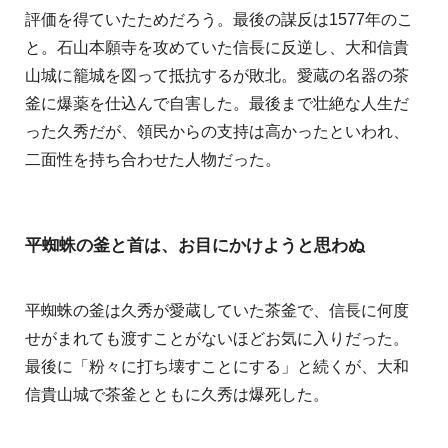
評価を得ていたためだろう。最後の謀反は1577年のこ
と。石山本願寺を攻めていた信長に反逆し、大和信貴
山城に籠城を図って抵抗するが敗北。愛蔵の名器の茶
釜に爆薬を仕込んで自害した。最後まで壮絶な人生だ
った久秀だが、領民からの支持は高かったといわれ、
二面性を持ち合わせた人物だった。
平蜘蛛の釜と首は、お目にかけようと思わぬ
平蜘蛛の釜は久秀が愛蔵していた茶釜で、信長に何度
せがまれても渡すことがないほどお気に入りだった。
最後に「粉々に打ち壊すことにする」と続くが、大和
信貴山城で茶釜とともに久秀は爆死した。