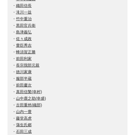
・
織田信長
・
滝川一益
・
竹中重治
・
黒田官兵衛
・
島津義弘
・
佐々成政
・
豊臣秀吉
・
蜂須賀正勝
・
前田利家
・
長宗我部元親
・
徳川家康
・
服部半蔵
・
前田慶次
・
真田信繁(幸村)
・
山中鹿之助(幸盛)
・
古田重然(織部)
・
山内一豊
・
藤堂高虎
・
蒲生氏郷
・
石田三成