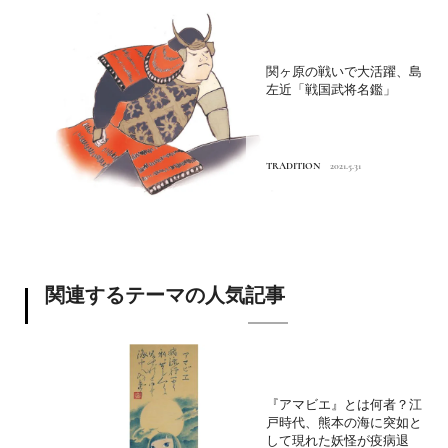
関ヶ原の戦いで大活躍、島
左近「戦国武将名鑑」
TRADITION
2021.5.31
関連するテーマの人気記事
『アマビエ』とは何者？江
戸時代、熊本の海に突如と
して現れた妖怪が疫病退