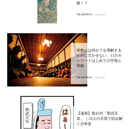
散！？
TRADITION
2020.10.7
密教とは何か？を理解する
ために欠かせない、11のキ
ーワードはじめての空海と
密教
TRADITION
2020.11.8
【漫画】第45代「聖武天
皇」 ｜20人の天皇で読み解
く日本史