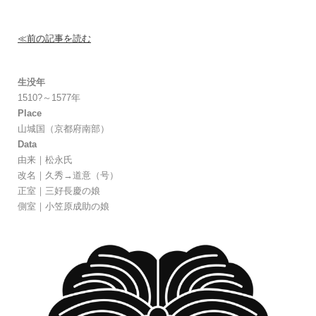
≪前の記事を読む
生没年
1510?～1577年
Place
山城国（京都府南部）
Data
由来｜
松永氏
改名｜
久秀→道意（号）
正室｜
三好長慶の娘
側室｜
小笠原成助の娘