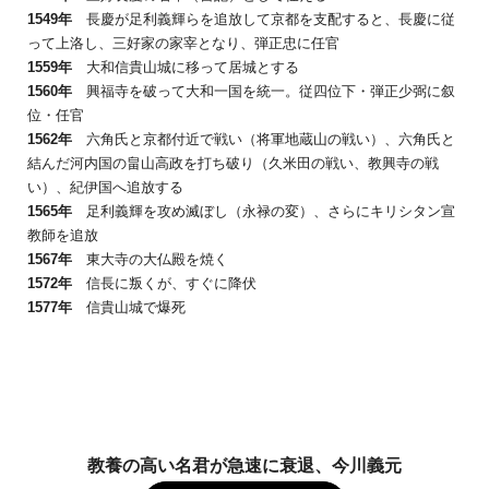
1549
年
長慶が足利義輝らを追放して京都を支配すると、長慶に従
って上洛し、三好家の家宰となり、弾正忠に任官
1559
年
大和信貴山城に移って居城とする
1560
年
興福寺を破って大和一国を統一。従四位下・弾正少弼に叙
位・任官
1562
年
六角氏と京都付近で戦い（将軍地蔵山の戦い）、六角氏と
結んだ河内国の畠山高政を打ち破り（久米田の戦い、教興寺の戦
い）、紀伊国へ追放する
1565
年
足利義輝を攻め滅ぼし（永禄の変）、さらにキリシタン宣
教師を追放
1567
年
東大寺の大仏殿を焼く
1572
年
信長に叛くが、すぐに降伏
1577
年
信貴山城で爆死
教養の高い名君が急速に衰退、今川義元