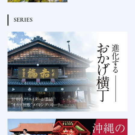
S
E
R
I
E
S