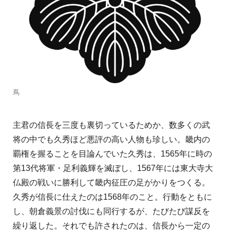
蔦
主
君の信長を三度も裏切っているためか、数多くの武
将の中でも久秀ほど悪評の高い人物も珍しい。畿内の
覇権を握ることを目論んでいた久秀は、1565年に時の
第13代将軍・足利義輝を滅ぼし、1567年には東大寺大
仏殿の戦いに勝利して畿内征圧の足がかりをつくる。
久秀が信長に仕えたのは1568年のこと。行動をともに
し、朝倉義景の討伐にも同行するが、たびたび謀反を
繰り返した。それでも許されたのは、信長から一定の