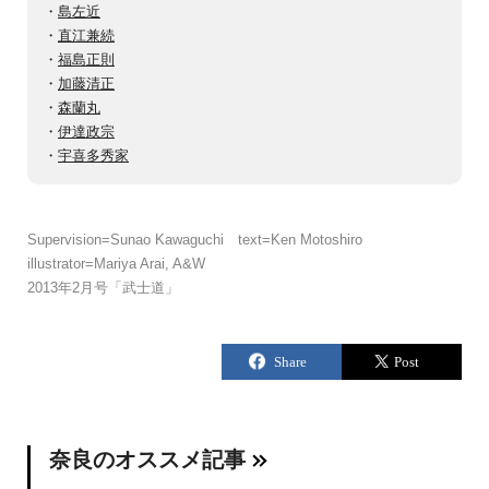
・
島左近
・
直江兼続
・
福島正則
・
加藤清正
・
森蘭丸
・
伊達政宗
・
宇喜多秀家
Supervision=Sunao Kawaguchi text=Ken Motoshiro
illustrator=Mariya Arai, A&W
2013年2月号「武士道」
奈良のオススメ記事