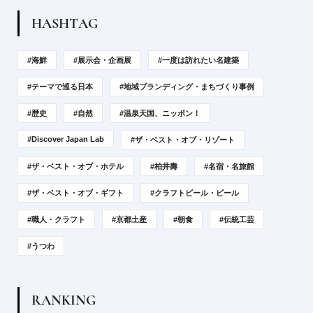
H
A
S
H
T
A
G
#海鮮
#展示会・企画展
#一度は訪れたい名建築
#テーマで巡る日本
#地域ブランディング・まちづくり事例
#歴史
#自然
#温泉天国、ニッポン！
#Discover Japan Lab
#ザ・ベスト・オブ・リゾート
#ザ・ベスト・オブ・ホテル
#柏井壽
#名宿・名旅館
#ザ・ベスト・オブ・ギフト
#クラフトビール・ビール
#職人・クラフト
#京都土産
#朝食
#伝統工芸
#うつわ
R
A
N
K
I
N
G