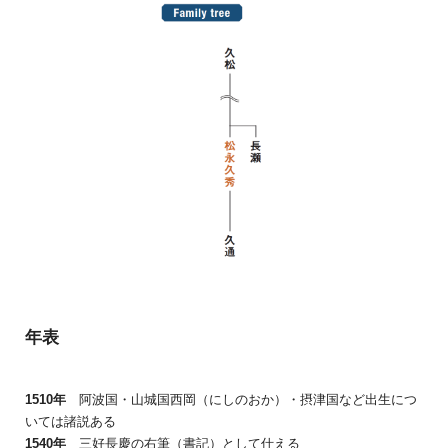
年表
1510
年
阿波国・山城国西岡（にしのおか）・摂津国など出生につ
いては諸説ある
1540
年
三好長慶の右筆（書記）として仕える