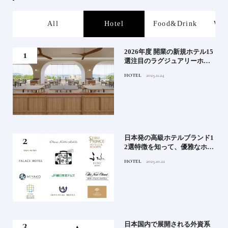
s
All
Hotel
Food&Drink
Wor
たい
2026年度 開業の新規ホテル15
行く
選注目のラグジュアリーホテ
ルや大都市の拠点となるシテ
HOTEL
2025.11.24
ィホテルまでご紹介【前編】
蒸留
日本発の高級ホテルブランド1
たい
2選特徴を知って、優雅なホテ
ルステイを満喫｜ホテルブラ
HOTEL
2025.10.22
ンド大解剖①
」実
日本国内で展開される外資系