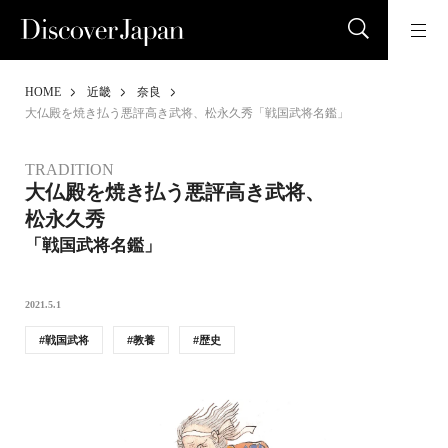
HOME
近畿
奈良
大仏殿を焼き払う悪評高き武将、松永久秀「戦国武将名鑑」
TRADITION
大仏殿を焼き払う悪評高き武将、
松永久秀
「戦国武将名鑑」
2021.5.1
戦国武将
教養
歴史