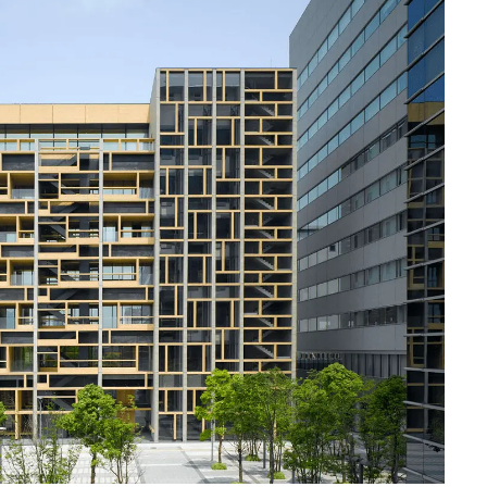
る自然を原体験でき
棟貸しホテル
日本の都市は緑地が
い？都市開発のキーは
化”にあり！｜みどり
2025.4.21
INFORMATION
るまちづくり①
Discover Japan 202