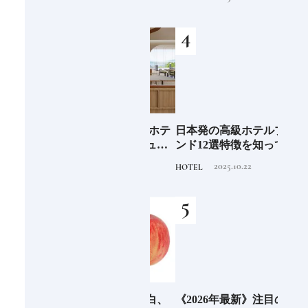
る一
あり。
テルステイを満喫｜ホテ
ルブランド大解剖⑦
少な
2026年度 開業の新規ホテ
日本発の高級ホテルブラ
青森
“緑
ル15選注目のラグジュア
ンド12選特徴を知って、
「竹
のあ
リーホテルや大都市の拠
優雅なホテルステイを満
民芸
2025.11.24
2025.10.22
HOTEL
HOTEL
FOOD
点となるシティホテルま
喫｜ホテルブランド大解
でご紹介【前編】
剖①
6年9月
「桃」といえば赤、白、
《2026年最新》注目の新
「ビ