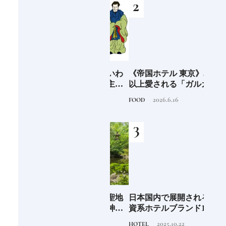
まち
万物の根源を示すといわ
《帝国ホテル 東京》50年
「桃
①｜
れる三柱「天之御中主
以上愛される「ガルガン
どち
界と
神」「高御産巣日神」
チュワ」のブルーベリー
きフ
2020.11.24
2026.6.16
TRADITION
FOOD
FOOD
合施
「神産巣日神」日本人な
パイ｜一流ホテルの美味
ら知っておきたいニッポ
しいスイーツ
ンの神様名鑑
EL
全国唯一の八方除の聖地
日本国内で展開される外
石川
先進
《寒川神社》｜寒川神社
資系ホテルブランド13選
約必
垢な
のパワーは御本殿の裏に
特徴を知って、優雅なホ
2023.9.14
2025.10.22
TRAVEL
HOTEL
FOOD