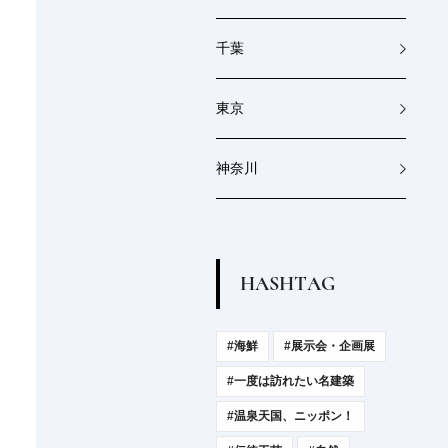
千葉
東京
神奈川
H
A
S
H
T
A
G
#海鮮
#展示会・企画展
#一度は訪れたい名建築
#温泉天国、ニッポン！