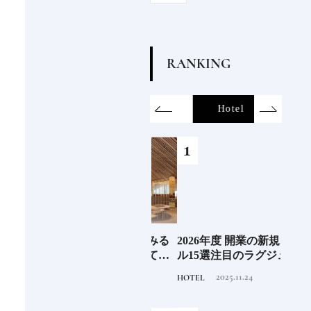
R
A
N
K
I
N
G
on
SDGs
All
Hotel
Food&Dri
あの
《那須塩原市図書館みる
2026年度 開業の新規ホテ
《帝国
の京
る》森の中を散歩してい
ル15選注目のラグジュア
以上
るような図書空間
リーホテルや大都市の拠
チュ
2022.6.30
2025.11.24
TRAVEL
HOTEL
FOOD
点となるシティホテルま
パイ
でご紹介【前編】
しい