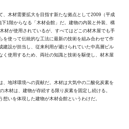
号「木と生きる2026
2026.7.31
INFORMATION
、木材需要拡大を目指す新たな拠点として2009（平成
地下1階からなる「木材会館」だ。建物の内装と外装、構
産木材が使用されているが、すべてはどこの材木屋でも手
らを使って伝統的な工法に最新の技術を組み合わせて作
成建設が担当し、従来利用が避けられていた中高層ビル
なく使用するため、
両社の知識と技術を駆使し、材木屋
は、地球環境への貢献だ。木材は大気中の二酸化炭素を
㎥の木材は、建物が存続する限り炭素を固定し続ける。
う想いを体現した建物が木材会館というわけだ。