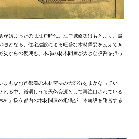
係が始まったのは江戸時代。江戸城修築はもとより、爆
の礎となる、住宅建設による旺盛な木材需要を支えてき
都市緑化を目指す、“
づくり”最新事例集！
戦災からの復興も、木場の材木問屋が大きな役割を担っ
「みどりの価値を世
2025.4.29
INFORMATION
共創・共有」、「複
設の緑化」
いまもなお首都圏の木材需要の大部分をまかなってい
される中、循環しうる天然資源として再注目されている
木材」扱う都内の木材問屋の組織が、本施設を運営する
MEMU EARTH HOT
／メムアースホテル
的な建築と十勝の無
2021.11.14
HOTEL