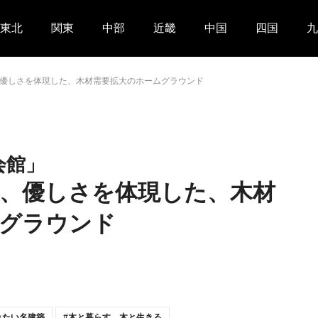
東北
関東
中部
近畿
中国
四国
九
優しさを体現した、木材需要拡大のホームグラウンド
会館」
、優しさを体現した、木材
グラウンド
れたい名建築
木と暮らす、木と生きる