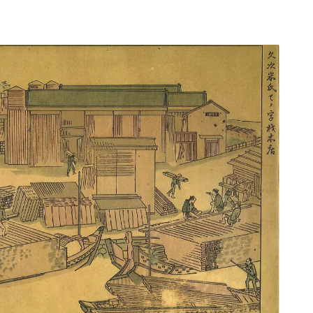
Traditi
京都《和久傳ノ森》
名料亭・和久傳も海
都が起源でした
2026.2.24
TRAVEL