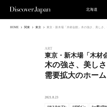
北海道
HOME
関東
東京
東京・新木場「木材会館」木の強さ、美しさ、
ART
東京・新木場「木材
木の強さ、美しさ
需要拡大のホーム
2021.8.23
サステナブル
デザイン
一度は訪