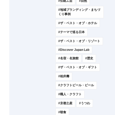
#伝統工芸
#自然
#地域ブランディング・まちづ
くり事例
#ザ・ベスト・オブ・ホテル
#テーマで巡る日本
#ザ・ベスト・オブ・リゾート
#Discover Japan Lab
#名宿・名旅館
#歴史
#ザ・ベスト・オブ・ギフト
#柏井壽
#クラフトビール・ビール
#職人・クラフト
#京都土産
#うつわ
#朝食