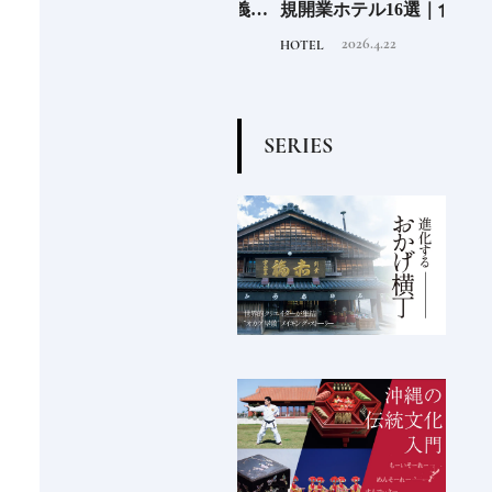
」
どちらがお好き？仁義な
規開業ホテル16選｜食・
広島
きフルーツの戦い
温泉・リゾートの最前線
ル
2020.8.23
2026.4.22
FOOD
HOTEL
FOOD
S
E
R
I
E
S