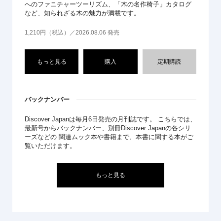
へのファニチャーツーリズム、「木の名作椅子」カタログ
など、知られざる木の魅力が満載です。
1,210円（税込）／2026.08.06 発売
もっと見る
購入
定期購読
バックナンバー
Discover Japanは毎月6日発売の月刊誌です。 こちらでは、
最新号からバックナンバー、別冊Discover Japanの各シリ
ーズなどの 関連ムック本や書籍まで、本書に関する本がご
覧いただけます。
もっと見る