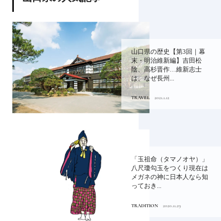
山口県の歴史【第3回｜幕
末・明治維新編】吉田松
陰、高杉晋作…維新志士
は、なぜ長州...
TRAVEL
2021.1.12
「玉祖命（タマノオヤ）」
八尺瓊勾玉をつくり現在は
メガネの神に日本人なら知
っておき...
TRADITION
2020.11.29