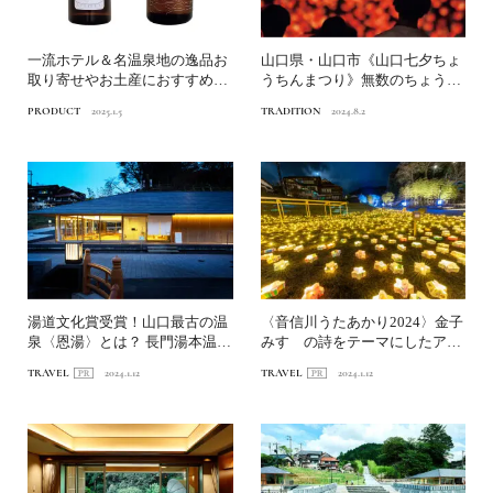
一流ホテル＆名温泉地の逸品お
山口県・山口市《山口七夕ちょ
取り寄せやお土産におすすめ！
うちんまつり》無数のちょうち
【後編】
んに赤く染まる夏夜｜一生...
PRODUCT
2025.1.5
TRADITION
2024.8.2
湯道文化賞受賞！山口最古の温
〈音信川うたあかり2024〉金子
泉〈恩湯〉とは？ 長門湯本温泉
みすゞの詩をテーマにしたアー
で灯りと名湯に癒される...
トイベント 長門湯本...
TRAVEL
2024.1.12
TRAVEL
2024.1.12