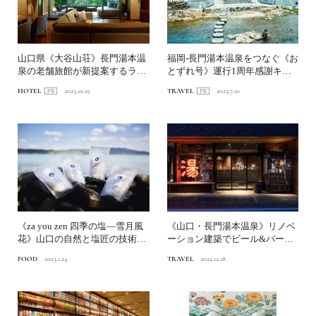
山口県《大谷山荘》長門湯本温
福岡-長門湯本温泉をつなぐ《お
泉の老舗旅館が新提案するラグ
とずれ号》運行1周年感謝キャ
ジュアリーな滞在
ンペーン実施！バスやレ...
HOTEL
2023.10.19
TRAVEL
2023.7.10
《za you zen 四季の塩―雪月風
《山口・長門湯本温泉》リノベ
花》山口の自然と塩匠の技術で
ーション建築でビール&バーと
生まれた 「...
川のせせらぎを愉しむ...
FOOD
2023.1.24
TRAVEL
2022.12.18