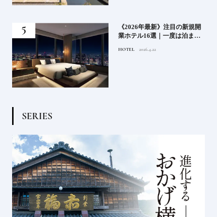
業》
《2026年最新》注目の新規開
ーも
業ホテル16選｜一度は泊まり
るま
たい都市型のラグジュアリー
HOTEL
2026.4.22
ホテル
S
E
R
I
E
S