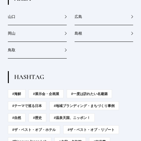
山口
広島
岡山
島根
鳥取
H
A
S
H
T
A
G
#海鮮
#展示会・企画展
#一度は訪れたい名建築
#テーマで巡る日本
#地域ブランディング・まちづくり事例
#自然
#歴史
#温泉天国、ニッポン！
#ザ・ベスト・オブ・ホテル
#ザ・ベスト・オブ・リゾート