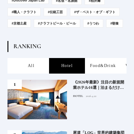
#Discover Japan Lab
#名宿・名旅館
#柏井壽
#職人・クラフト
#伝統工芸
#ザ・ベスト・オブ・ギフト
#京都土産
#クラフトビール・ビール
#うつわ
#朝食
R
A
N
K
I
N
G
s
All
Hotel
Food&Drink
Wor
業》
《2026年最新》注目の新規開
業ホテル16選｜泊まるだけで
特別！デザインが素敵なホテ
HOTEL
2026.4.22
ル
」占
尾道「LOG」世界的建築集団