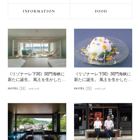
INFORMATION
FOOD
《リゾナーレ下関》関門海峡に
《リゾナーレ下関》関門海峡に
新たに誕生。 風土を生かした絶
新たに誕生。 風土を生かした絶
景リゾート前編｜海峡の...
景リゾート後編｜フグを...
HOTEL
2026.2.26
HOTEL
2026.2.26