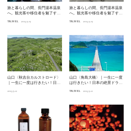
旅と暮らしの間、長門湯本温泉
旅と暮らしの間、長門湯本温泉
へ。観光客や移住者を魅了する
へ。観光客や移住者を魅了する
理由とは？前編｜地域コミ...
理由とは？後編｜旬のイベ...
TRAVEL
2025.9.19
TRAVEL
2025.9.19
山口〈秋吉台カルストロード〉
山口〈角島大橋〉｜一生に一度
｜一生に一度は行きたい！日本
は行きたい！日本の絶景ドライ
の絶景ドライブ街道
ブ街道
2025.9.12
TRAVEL
2025.9.12