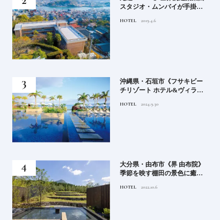
る氏
スタジオ・ムンバイが手掛け
てお
た新空間 ～前編～
HOTEL
2019.4.6
鑑
）」
沖縄県・石垣市《フサキビー
正義
チリゾート ホテル&ヴィラ
てお
ズ》石垣島のビーチリゾート
HOTEL
2024.9.30
鑑
でゆるりと島時間を楽しむ
房》
大分県・由布市《界 由布院》
ブラ
季節を映す棚田の景色に癒さ
添
れる由布院の湯宿
HOTEL
2022.10.6