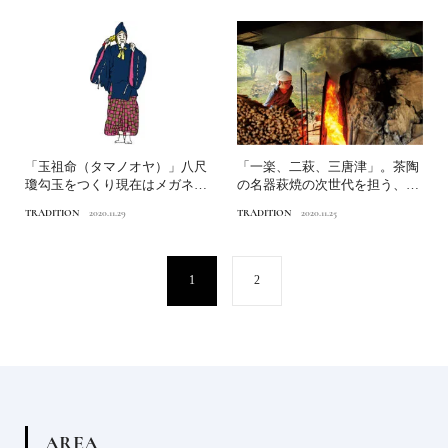
「玉祖命（タマノオヤ）」八尺
「一楽、二萩、三唐津」。茶陶
瓊勾玉をつくり現在はメガネの
の名器萩焼の次世代を担う、若
神に日本人なら知っておき...
き旗手の想いは......
TRADITION
2020.11.29
TRADITION
2020.11.25
1
2
A
R
E
A