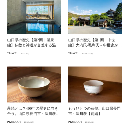
山口県の歴史【第2回｜温泉
山口県の歴史【第1回｜中世
編】仏教と神道が交差する温泉
編】大内氏-毛利氏～中世史から
「恩湯」の物語
見えた、近代の先鋭的な政...
TRAVEL
2021.1.5
TRAVEL
2020.12.29
萩焼とは？400年の歴史に向き
もうひとつの萩焼。山口県長門
合う。山口県長門市・深川萩
市・深川萩【前編】
【後編】
PRODUCT
2020.12.8
PRODUCT
2020.12.1