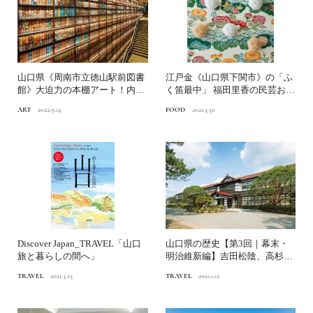
山口県《周南市立徳山駅前図書
江戸金《山口県下関市》の「ふ
館》大迫力の本棚アート！内藤
く笛最中」 福田里香の民芸お菓
廣設計、人と街をつなぐ駅...
子巡礼
ART
2022.9.14
FOOD
2021.5.30
Discover Japan_TRAVEL「山口
山口県の歴史【第3回｜幕末・
旅と暮らしの間へ」
明治維新編】吉田松陰、高杉晋
作…維新志士は、なぜ長州...
TRAVEL
2021.3.23
TRAVEL
2021.1.12