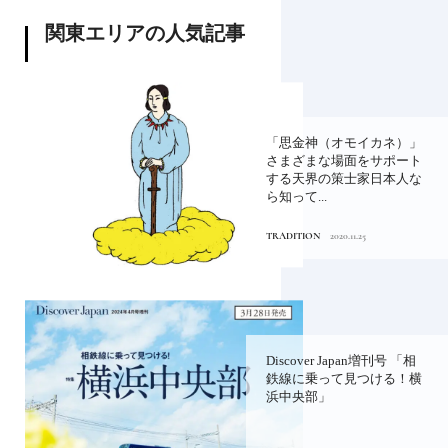
関東エリアの人気記事
「思金神（オモイカネ）」
さまざまな場面をサポート
する天界の策士家日本人な
ら知って...
TRADITION
2020.11.25
Discover Japan増刊号 「相
鉄線に乗って見つける！横
浜中央部」