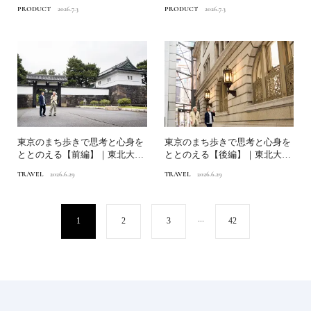
｜渋谷パルコ「ガラスグル...
遊び心｜渋谷パルコ「ガラ...
PRODUCT
2026.7.3
PRODUCT
2026.7.3
東京のまち歩きで思考と心身を
東京のまち歩きで思考と心身を
ととのえる【前編】｜東北大学
ととのえる【後編】｜東北大学
山田陽介×都市史学者 ...
山田陽介×都市史学者 ...
TRAVEL
2026.6.29
TRAVEL
2026.6.29
...
1
2
3
42