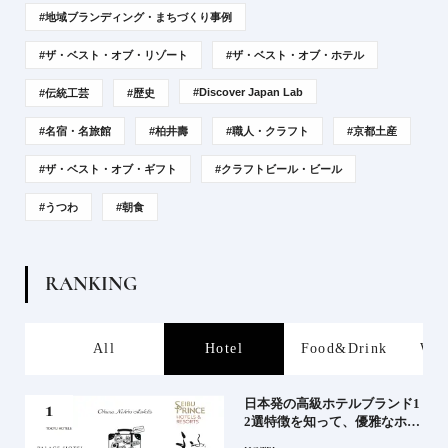
#地域ブランディング・まちづくり事例
#ザ・ベスト・オブ・リゾート
#ザ・ベスト・オブ・ホテル
#Discover Japan Lab
#伝統工芸
#歴史
#名宿・名旅館
#柏井壽
#職人・クラフト
#京都土産
#ザ・ベスト・オブ・ギフト
#クラフトビール・ビール
#うつわ
#朝食
R
A
N
K
I
N
G
s
All
Hotel
Food&Drink
Wor
屋塩
日本発の高級ホテルブランド1
る高
2選特徴を知って、優雅なホテ
道を
ルステイを満喫｜ホテルブラ