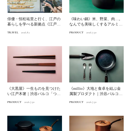
俳優・恒松祐里と行く、江戸の
《味わい鍋》米、野菜、肉…。
暮らしを学べる新拠点《江戸東
なんでも美味しくするアルミ鋳
京博物館》へ
物鍋｜渋谷パルコ「つくる...
TRAVEL
2026.8.1
PRODUCT
2026.7.30
《大黒屋》一生ものを見つけた
《millio》大地と食卓を結ぶ金
い江戸木箸｜渋谷パルコ「つく
属製プロダクト｜渋谷パルコ
る時間、食べる時間」
「つくる時間、食べる...
PRODUCT
2026.7.30
PRODUCT
2026.7.30