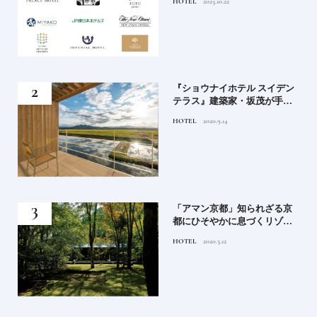
HOTEL
2025.10.22
ンド大解剖①
竹流
『ショウナイホテル スイデン
菓子
テラス』建築家・坂茂が手掛
ける新しい庄内の街づくりの
HOTEL
2020.9.14
シンボル
月号
「アマン京都」知られざる京
都にひそやかに息づくリゾー
ト
HOTEL
2020.3.12