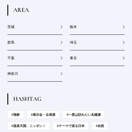
A
R
E
A
茨城
栃木
群馬
埼玉
千葉
東京
神奈川
H
A
S
H
T
A
G
#海鮮
#展示会・企画展
#一度は訪れたい名建築
#温泉天国、ニッポン！
#テーマで巡る日本
#自然