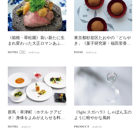
《箱根・翠松園》装い新たに生
東京都杉並区たおやの「どらや
まれ変わった大正ロマンあふれ
き」《菓子研究家・福田里香の
る文化財の宿へ。後編｜美...
民芸お菓子巡礼》
HOTEL
2026.7.24
FOOD
2026.7.13
群馬・草津町〈ホテル クアビ
《Sghr スガハラ》しゃぼん玉の
オ〉身体をよみがえらせる料理
ように軽やかな風鈴
で健康長寿をかなえる｜国...
HOTEL
2026.7.7
PRODUCT
2026.7.6