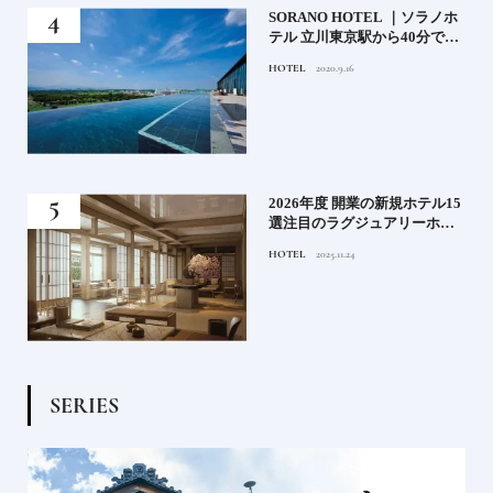
）」
SORANO HOTEL ｜ソラノホ
神様
テル 立川東京駅から40分で行
って
けるリゾートへ【前編】
HOTEL
2020.9.16
名鑑
る》
2026年度 開業の新規ホテル15
うな
選注目のラグジュアリーホテ
ルや大都市の拠点となるシテ
HOTEL
2025.11.24
ィホテルまでご紹介【後編】
S
E
R
I
E
S