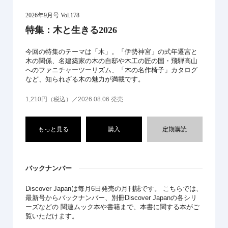
2026年9月号 Vol.178
特集：木と生きる2026
今回の特集のテーマは「木」。「伊勢神宮」の式年遷宮と
木の関係、名建築家の木の自邸や木工の匠の国・飛騨高山
へのファニチャーツーリズム、「木の名作椅子」カタログ
など、知られざる木の魅力が満載です。
1,210円（税込）／2026.08.06 発売
もっと見る
購入
定期購読
バックナンバー
Discover Japanは毎月6日発売の月刊誌です。 こちらでは、
最新号からバックナンバー、別冊Discover Japanの各シリ
ーズなどの 関連ムック本や書籍まで、本書に関する本がご
覧いただけます。