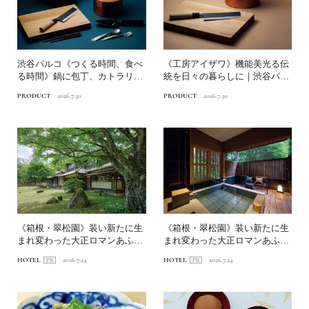
渋谷パルコ《つくる時間、食べ
《工房アイザワ》機能美光る伝
る時間》鍋に包丁、カトラリ
統を日々の暮らしに｜渋谷パル
ー、箸まで…食を彩る暮らし...
コ「つくる時間、食べる時...
PRODUCT
2026.7.30
PRODUCT
2026.7.30
《箱根・翠松園》装い新たに生
《箱根・翠松園》装い新たに生
まれ変わった大正ロマンあふれ
まれ変わった大正ロマンあふれ
る文化財の宿へ。前編｜新...
る文化財の宿へ。中編｜客...
HOTEL
2026.7.24
HOTEL
2026.7.24