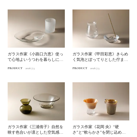
ガラス作家《小路口力恵》使っ
ガラス作家《甲田彩恵》きらめ
て心地よいうつわを暮らしに迎
く気泡とぽってりとした佇まい
える｜渋谷パルコ「ガラス...
｜渋谷パルコ「ガラスグル...
PRODUCT
2026.7.3
PRODUCT
2026.7.3
ガラス作家《三浦侑子》自然を
ガラス作家《花岡 央》“硬
映す色合いが凛とした空気感に
さ”と“軟らかさ”を閉じ込める