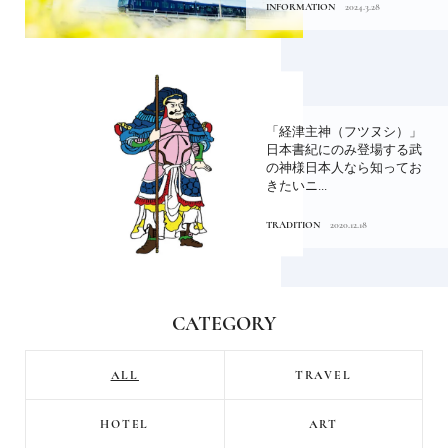
INFORMATION
2024.3.28
「経津主神（フツヌシ）」
日本書紀にのみ登場する武
の神様日本人なら知ってお
きたいニ...
TRADITION
2020.12.18
CATEGORY
ALL
TRAVEL
HOTEL
ART