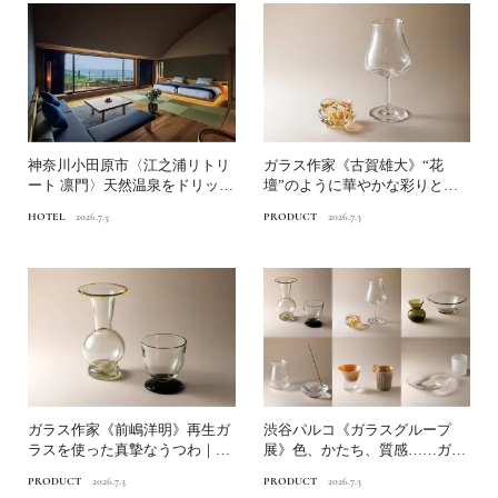
神奈川小田原市〈江之浦リトリ
ガラス作家《古賀雄大》“花
ート 凛門〉天然温泉をドリップ
壇”のように華やかな彩りと揺
した濃密な温泉体験｜国...
らぎ｜渋谷パルコ「ガラスグ...
HOTEL
2026.7.5
PRODUCT
2026.7.3
ガラス作家《前嶋洋明》再生ガ
渋谷パルコ《ガラスグループ
ラスを使った真摯なうつわ｜渋
展》色、かたち、質感……ガラ
谷パルコ「ガラスグループ...
スの豊かな表情を愛でる
PRODUCT
2026.7.3
PRODUCT
2026.7.3