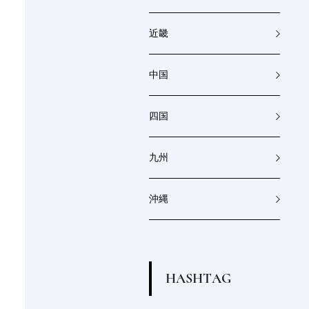
近畿
中国
四国
九州
沖縄
H
A
S
H
T
A
G