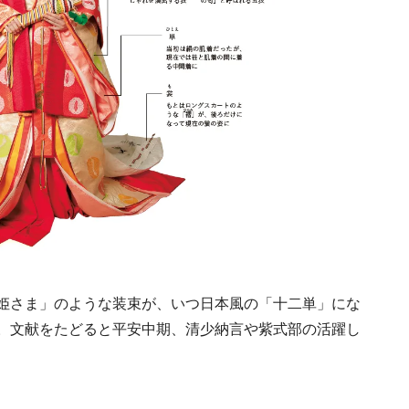
号「木と生きる2026
2026.7.31
INFORMATION
《道の駅 ましこ》益
地場産材×風景に溶け
デザイン
2022.4.26
TRAVEL
姫さま」のような装束が、いつ日本風の「十二単」にな
。文献をたどると平安中期、清少納言や紫式部の活躍し