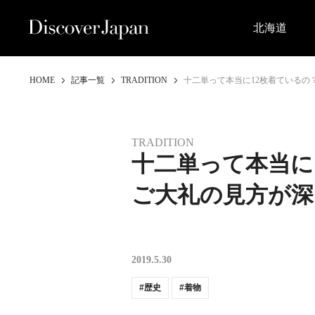
北海道
HOME
記事一覧
TRADITION
十二単って本当に12枚着ているの
TRADITION
十二単って本当に
ご大礼の見方が深
2019.5.30
歴史
着物