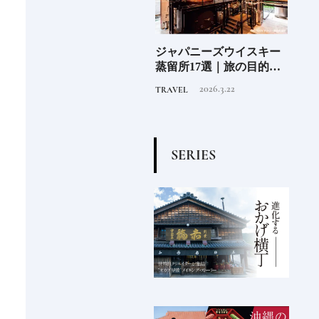
少な
ジャパニーズウイスキー
尾道「LOG」世界的建築
北海
“緑
蒸留所17選｜旅の目的地
集団スタジオ・ムンバイ
クラ
のあ
にしたい見学できる施設
が手掛けた新空間 ～前編
ット《
2026.3.22
2019.4.6
TRAVEL
HOTEL
FOOD
②
～
O》
S
E
R
I
E
S