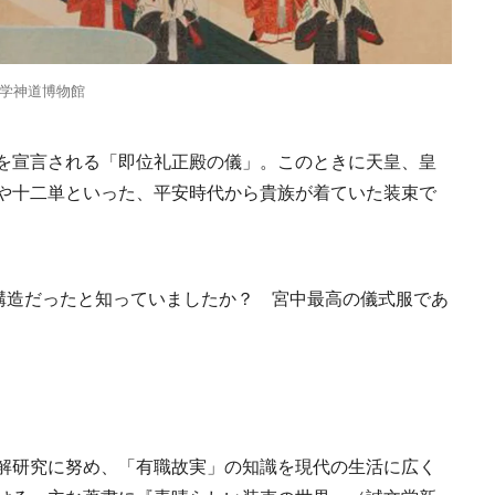
学神道博物館
を宣言される「即位礼正殿の儀」。このときに天皇、皇
や十二単といった、平安時代から貴族が着ていた装束で
の構造だったと知っていましたか？ 宮中最高の儀式服であ
解研究に努め、「有職故実」の知識を現代の生活に広く