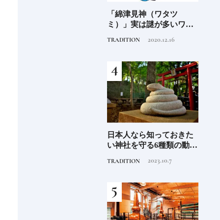
阪に
「綿津見神（ワタツ
日本国内で展開される外
食の
ンド
ミ）」実は謎が多いワタ
資系ホテルブランド13選
場の
ツミ。その実体は海の
特徴を知って、優雅なホ
2020.12.16
2025.10.22
TRADITION
HOTEL
FOOD
神！？日本人なら知って
テルステイを満喫｜ホテ
おきたいニッポンの神様
ルブランド大解剖⑦
名鑑
さん
日本人なら知っておきた
《2026年最新》注目の新
銀座
守
い神社を守る6種類の動物
規開業ホテル16選｜泊ま
の著
造
像《参拝が楽しくなる基
るだけで特別！デザイン
菓子
2023.10.7
2026.4.22
TRADITION
HOTEL
FOOD
礎知識》
が素敵なホテル
【前