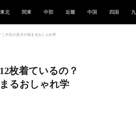
東北
関東
中部
近畿
中国
四国
九
？ご大礼の見方が深まるおしゃれ学
12枚着ているの？
まるおしゃれ学