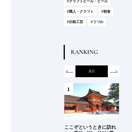
#クラフトビール・ビール
#職人・クラフト
#朝食
#伝統工芸
#うつわ
R
A
N
K
I
N
G
on
SDGs
All
Hotel
Food&Dri
6年9月
ここぞというときに訪れ
2026年度 開業の新規ホテ
ジャ