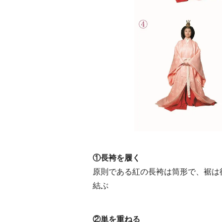
①長袴を履く
原則である紅の長袴は筒形で、裾は
結ぶ
②単を重ねる