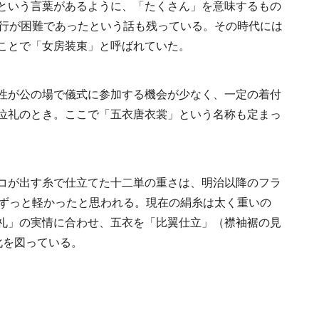
という言葉があるように、「たくさん」を意味するもの
《うめきた公園》大
歩行が困難であったという話も残っている。その時代には
自然と人をつなぐラ
ことで「女房装束」と呼ばれていた。
スケープが誕生
2022.6.11
TRAVEL
性が公の場で儀式に参加する機会が少なく、一定の着付
位礼のとき。ここで「五衣唐衣裳」という名称も定まっ
コが出す糸で仕立てた十二単の重さは、明治以降のフラ
新政酒造・佐藤祐輔
はずっと軽かったと思われる。現在の絹糸は太く重いの
が手掛けた、自然を
礼」の実情に合わせ、五衣を「比翼仕立」（襟袖裾の見
り、伝統をつなぐ酒
2021.2.6
FOOD
り。
化を図っている。