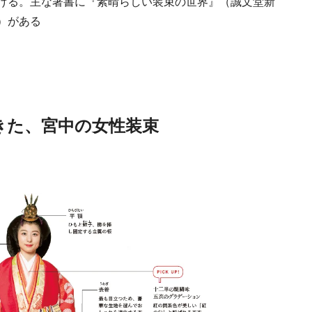
ける。主な著書に『素晴らしい装束の世界』（誠文堂新
）がある
きた、宮中の女性装束
Traditi
Discover Japan 202