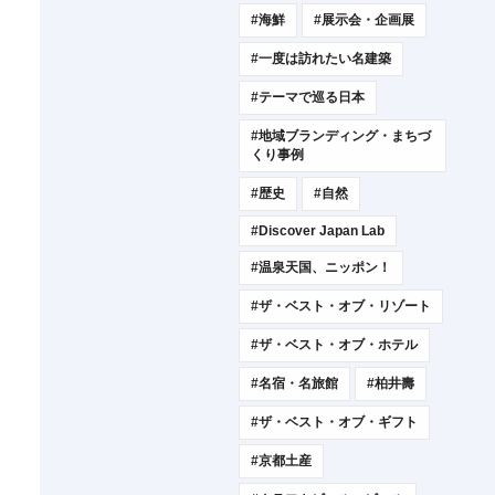
#海鮮
#展示会・企画展
#一度は訪れたい名建築
#テーマで巡る日本
#地域ブランディング・まちづ
くり事例
#歴史
#自然
#Discover Japan Lab
#温泉天国、ニッポン！
#ザ・ベスト・オブ・リゾート
#ザ・ベスト・オブ・ホテル
#名宿・名旅館
#柏井壽
#ザ・ベスト・オブ・ギフト
#京都土産