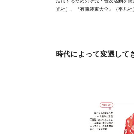
活用するための研究・普及活動を続
光社）、『有職装束大全』（平凡社
時代によって変遷して