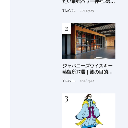
」
たい最強パワー神社5選
ル15選注目のラグジュア
蒸留
《いま行くべき神社ガイ
リーホテルや大都市の拠
にし
2023.9.19
2025.11.24
TRAVEL
HOTEL
TRAVE
ド》
点となるシティホテルま
①
でご紹介【前編】
子の
ジャパニーズウイスキー
日本発の高級ホテルブラ
ジャ
込む
蒸留所17選｜旅の目的地
ンド12選特徴を知って、
蒸留
にしたい見学できる施設
優雅なホテルステイを満
にし
2026.3.22
2025.10.22
TRAVEL
HOTEL
TRAVE
①
喫｜ホテルブランド大解
②
剖①