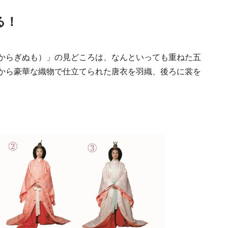
る！
日本の都市は緑地が
い？都市開発のキーは
からぎぬも）」の見どころは、なんといっても重ねた五
化”にあり！｜みどり
2025.4.21
INFORMATION
るまちづくり①
から豪華な織物で仕立てられた唐衣を羽織、後ろに裳を