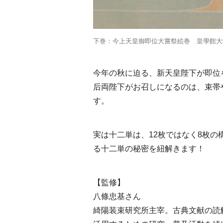
下巻：今上天皇御即位大嘗祭絵巻 皇學館大
今年の秋に迫る、新天皇陛下が即位
后両陛下がお召しになるのは、束帯
す。
実は十二単は、12枚ではなく8枚
る十二単の秘密を紐解きます！
【監修】
八條忠基さん
綺陽装束研究所主宰。古典文献の読