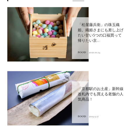
「松屋藤兵衛」の珠玉織
姫。織姫さまにも差し上げ
たい甘い5つの口福買って
帰りたい京...
FOOD
2020.10.24
「京都駅のお土産」新幹線
改札内でも買える老舗の人
気商品！
FOOD
2019.9.17