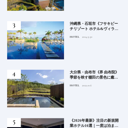
）」
沖縄県・石垣市《フサキビー
正義
チリゾート ホテル&ヴィラ
てお
ズ》石垣島のビーチリゾート
HOTEL
2024.9.30
鑑
でゆるりと島時間を楽しむ
房》
大分県・由布市《界 由布院》
ブラ
季節を映す棚田の景色に癒さ
添
れる由布院の湯宿
HOTEL
2022.10.6
業》
《2026年最新》注目の新規開
ーも
業ホテル16選｜一度は泊まり