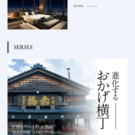
るま
たい都市型のラグジュアリー
HOTEL
2026.4.22
ホテル
S
E
R
I
E
S