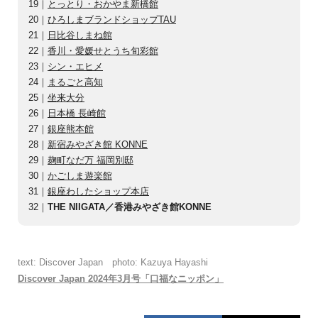
19｜
とっとり・おかやま新橋館
20｜
ひろしまブランドショップTAU
21｜
日比谷しまね館
22｜
香川・愛媛せとうち旬彩館
23｜
シン・エヒメ
24｜
まるごと高知
25｜
坐来大分
26｜
日本橋 長崎館
27｜
銀座熊本館
28｜
新宿みやざき館 KONNE
29｜
麹町なだ万 福岡別邸
30｜
かごしま遊楽館
31｜
銀座わしたショップ本店
32｜
THE NIIGATA／香港みやざき館KONNE
text: Discover Japan photo: Kazuya Hayashi
Discover Japan 2024年3月号「口福なニッポン」