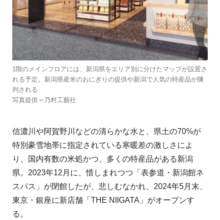
1階のメインフロアには、新潟県をエリア別に分けたマップが設置さ
れる予定。新潟県産米のおにぎりの提供や新潟で人気の特産品が陳
列される
写真提供＝乃村工藝社
信濃川や阿賀野川などの清らかな水と、県土の70%が
特別豪雪地帯に指定されている寒暖差の激しさによ
り、国内有数の米処かつ、多くの特産品がある新潟
県。2023年12月に、惜しまれつつ「表参道・新潟館ネ
スパス」が閉館したが、悲しむなかれ、2024年5月末、
東京・銀座に新店舗「THE NIIGATA」がオープンす
る。