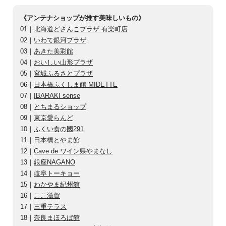
《アンテナショップが推す美味しいもの》
01｜
北海道どさんこプラザ 有楽町店
02｜
いわて銀河プラザ
03｜
あきた美彩館
04｜
おいしい山形プラザ
05｜
宮城ふるさとプラザ
06｜
日本橋ふくしま館 MIDETTE
07｜
IBARAKI sense
08｜
とちまるショップ
09｜
東京愛らんど
10｜
ふくい食の國291
11｜
日本橋とやま館
12｜
Cave de ワイン県やまなし
13｜
銀座NAGANO
14｜
岐阜トーキョー
15｜
わかやま紀州館
16｜
ここ滋賀
17｜
三重テラス
18｜
奈良まほろば館