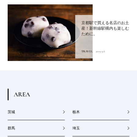
京都駅で買える名店のお土
産！新幹線駅構内も楽しむ
ために。
TRAVEL
2019.9.6
A
R
E
A
茨城
栃木
群馬
埼玉