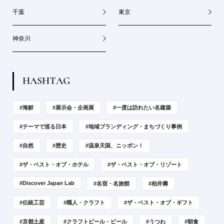
千葉
東京
神奈川
H
A
S
H
T
A
G
#海鮮
#展示会・企画展
#一度は訪れたい名建築
#テーマで巡る日本
#地域ブランディング・まちづくり事例
#自然
#歴史
#温泉天国、ニッポン！
#ザ・ベスト・オブ・ホテル
#ザ・ベスト・オブ・リゾート
#Discover Japan Lab
#名宿・名旅館
#柏井壽
#伝統工芸
#職人・クラフト
#ザ・ベスト・オブ・ギフト
#京都土産
#クラフトビール・ビール
#うつわ
#朝食