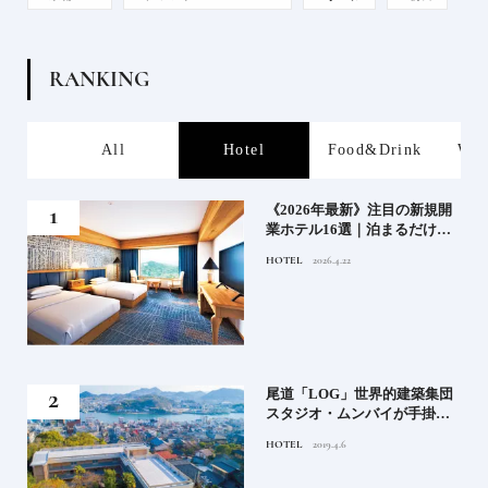
R
A
N
K
I
N
G
s
All
Hotel
Food&Drink
Wor
業》
《2026年最新》注目の新規開
業ホテル16選｜泊まるだけで
特別！デザインが素敵なホテ
HOTEL
2026.4.22
ル
」占
尾道「LOG」世界的建築集団
る氏
スタジオ・ムンバイが手掛け
てお
た新空間 ～前編～
HOTEL
2019.4.6
鑑