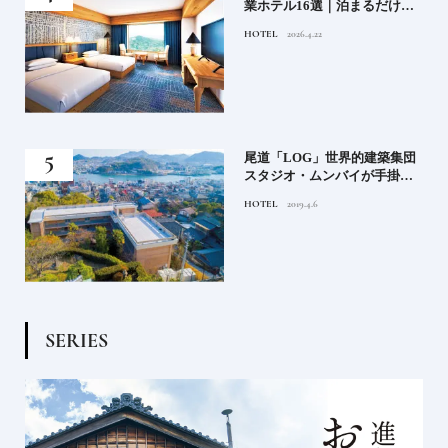
参拝
業ホテル16選｜泊まるだけで
特別！デザインが素敵なホテ
HOTEL
2026.4.22
ル
蒸留
尾道「LOG」世界的建築集団
たい
スタジオ・ムンバイが手掛け
た新空間 ～前編～
HOTEL
2019.4.6
S
E
R
I
E
S