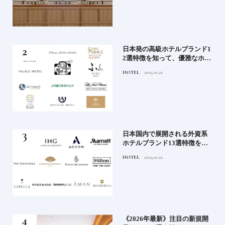
蒸留
日本発の高級ホテルブランド1
たい
2選特徴を知って、優雅なホテ
ルステイを満喫｜ホテルブラ
HOTEL
2025.10.22
ンド大解剖①
」実
日本国内で展開される外資系
の実
ホテルブランド13選特徴を知
ら知
って、優雅なホテルステイを
HOTEL
2025.10.22
神様
満喫｜ホテルブランド大解剖
⑦
い神
《2026年最新》注目の新規開