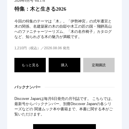
2026年9月号 Vol.178
特集：木と生きる2026
今回の特集のテーマは「木」。「伊勢神宮」の式年遷宮と
木の関係、名建築家の木の自邸や木工の匠の国・飛騨高山
へのファニチャーツーリズム、「木の名作椅子」カタログ
など、知られざる木の魅力が満載です。
1,210円（税込）／2026.08.06 発売
もっと見る
購入
定期購読
バックナンバー
Discover Japanは毎月6日発売の月刊誌です。 こちらでは、
最新号からバックナンバー、別冊Discover Japanの各シリ
ーズなどの 関連ムック本や書籍まで、本書に関する本がご
覧いただけます。