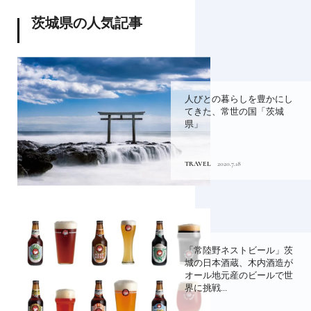
茨城県の人気記事
人びとの暮らしを豊かにし
てきた、常世の国「茨城
県」
TRAVEL
2020.7.18
「常陸野ネストビール」茨
城の日本酒蔵、木内酒造が
オール地元産のビールで世
界に挑戦...