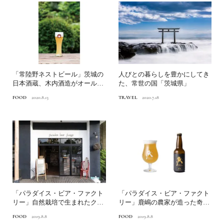
「常陸野ネストビール」茨城の
人びとの暮らしを豊かにしてき
日本酒蔵、木内酒造がオール地
た、常世の国「茨城県」
元産のビールで世界に挑戦...
FOOD
2020.8.13
TRAVEL
2020.7.18
「パラダイス・ビア・ファクト
「パラダイス・ビア・ファクト
リー」自然栽培で生まれたクラ
リー」鹿嶋の農家が造った奇跡
フトビールに世界も感嘆！
のドメーヌビール。
FOOD
2019.8.8
FOOD
2019.8.8