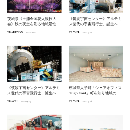
茨城県《土浦全国花火競技大
《筑波宇宙センター》アルテミ
会》秋の夜空を彩る地域活性化
ス世代の宇宙飛行士、誕生へ日
を願う花火｜改めて知ってお...
本の宇宙開発を探る旅 P...
TRADITION
2022.10.12
TRAVEL
2022.9.25
《筑波宇宙センター》アルテミ
茨城県大子町「シェアオフィス
ス世代の宇宙飛行士、誕生へ日
daigo front」町を知り地域の
本の宇宙開発を探る旅 P...
人々とつなが...
TRAVEL
2022.9.25
TRAVEL
2022.3.16