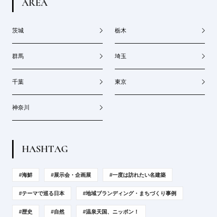
A
R
E
A
茨城
栃木
群馬
埼玉
千葉
東京
神奈川
H
A
S
H
T
A
G
#海鮮
#展示会・企画展
#一度は訪れたい名建築
#テーマで巡る日本
#地域ブランディング・まちづくり事例
#歴史
#自然
#温泉天国、ニッポン！