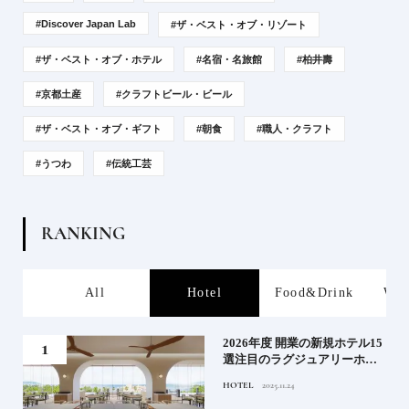
#Discover Japan Lab
#ザ・ベスト・オブ・リゾート
#ザ・ベスト・オブ・ホテル
#名宿・名旅館
#柏井壽
#京都土産
#クラフトビール・ビール
#ザ・ベスト・オブ・ギフト
#朝食
#職人・クラフト
#うつわ
#伝統工芸
R
A
N
K
I
N
G
s
All
Hotel
Food&Drink
Wor
たい
2026年度 開業の新規ホテル15
行く
選注目のラグジュアリーホテ
ルや大都市の拠点となるシテ
HOTEL
2025.11.24
ィホテルまでご紹介【前編】