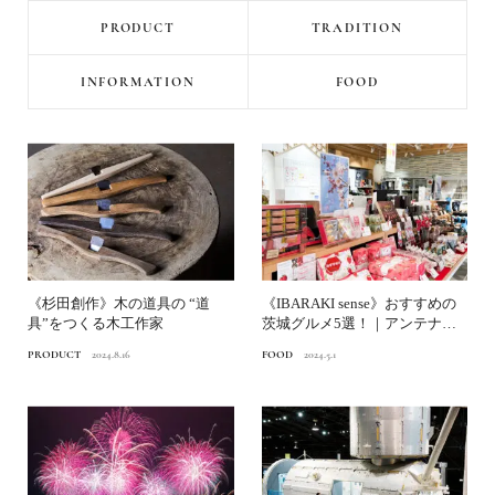
PRODUCT
TRADITION
INFORMATION
FOOD
《杉田創作》木の道具の “道
《IBARAKI sense》おすすめの
具”をつくる木工作家
茨城グルメ5選！｜アンテナシ
ョップが推す...
PRODUCT
2024.8.16
FOOD
2024.5.1