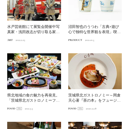
水戸芸術館にて展覧会開催中写
沼田智也のうつわ「古典×遊び
真家・浅田政志が切り取る家族
心で独特な世界観を表現」喫茶
の記憶
のひとときを豊かにする作...
ART
2022.2.23
PRODUCT
2021.10.5
県北地域の食の魅力を再発見。
茨城県北ガストロノミー～岡倉
「茨城県北ガストロノミーフェ
天心著『茶の本』をフュージョ
ア」開催
ンディナーで体感～
FOOD
2021.3.5
FOOD
2020.12.18