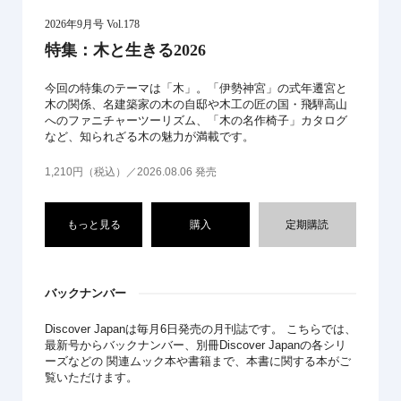
2026年9月号 Vol.178
特集：木と生きる2026
今回の特集のテーマは「木」。「伊勢神宮」の式年遷宮と
木の関係、名建築家の木の自邸や木工の匠の国・飛騨高山
へのファニチャーツーリズム、「木の名作椅子」カタログ
など、知られざる木の魅力が満載です。
1,210円（税込）／2026.08.06 発売
もっと見る
購入
定期購読
バックナンバー
Discover Japanは毎月6日発売の月刊誌です。 こちらでは、
最新号からバックナンバー、別冊Discover Japanの各シリ
ーズなどの 関連ムック本や書籍まで、本書に関する本がご
覧いただけます。