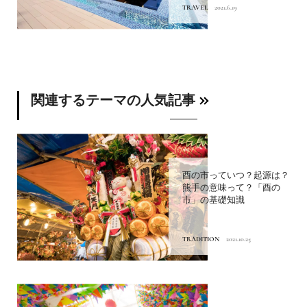
TRAVEL
2021.6.19
関連するテーマの人気記事
酉の市っていつ？起源は？
熊手の意味って？「酉の
市」の基礎知識
TRADITION
2021.10.25