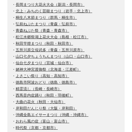
・
長岡まつり大花火大会（新潟・長岡市）
・
北上・みちのく芸能まつり（岩手・北上市）
・
桐生八木節まつり（群馬・桐生市）
・
弘前ねぷたまつり（青森・弘前市）
・
青森ねぶた祭（青森・青森市）
・
松江水郷祭湖上花火大会（島根・松江市）
・
秋田竿燈まつり（秋田・秋田市）
・
五所川原立佞武多（青森・五所川原市）
・
山口七夕ちょうちんまつり（山口・山口市）
・
仙台七夕まつり（宮城・仙台市）
・
姥神大神宮渡御祭（北海道・江差町）
・
よさこい祭り（高知・高知市）
・
徳島市阿波おどり（徳島・徳島市）
・
精霊流し（長崎・長崎市）
・
西馬音内盆踊り（秋田・羽後町）
・
大曲の花火（秋田・大仙市）
・
岸和田だんじり祭（大阪・岸和田）
・
沖縄全島エイサーまつり（沖縄・沖縄市）
・
おわら風の盆（富山・富山市）
・
時代祭（京都・京都市）