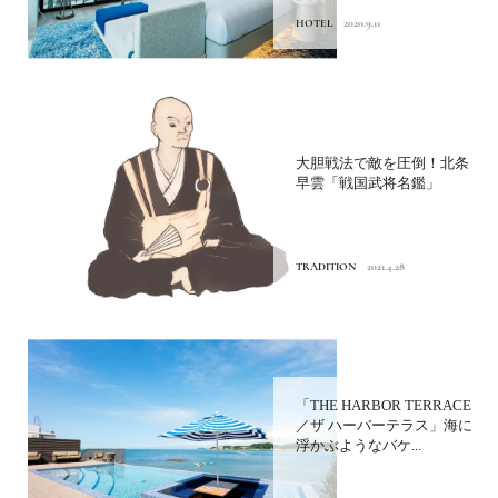
HOTEL
2020.9.11
大胆戦法で敵を圧倒！北条
早雲「戦国武将名鑑」
TRADITION
2021.4.28
「THE HARBOR TERRACE
／ザ ハーバーテラス」海に
浮かぶようなバケ...