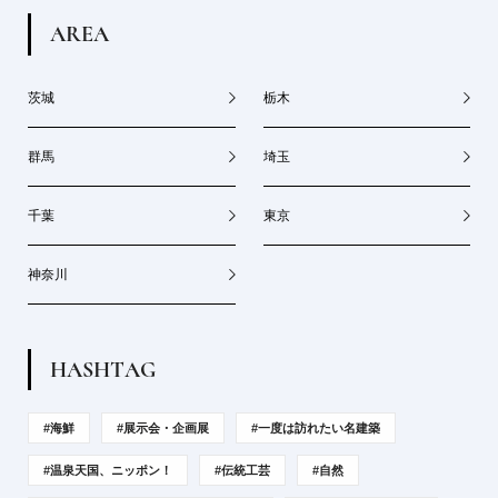
A
R
E
A
茨城
栃木
群馬
埼玉
千葉
東京
神奈川
H
A
S
H
T
A
G
#海鮮
#展示会・企画展
#一度は訪れたい名建築
#温泉天国、ニッポン！
#伝統工芸
#自然