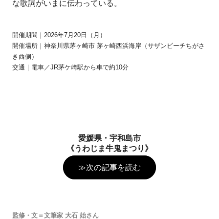
な歌詞がいまに伝わっている。
開催期間｜2026年7月20日（月）
開催場所｜神奈川県茅ヶ崎市 茅ヶ崎西浜海岸（サザンビーチちがさ
き西側）
交通｜電車／JR茅ケ崎駅から車で約10分
愛媛県・宇和島市
《うわじま牛鬼まつり》
≫次の記事を読む
監修・文＝文筆家 大石 始さん