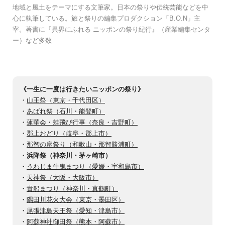
地域と風土をテーマにする文筆家。日本の祭りや伝統芸能などを中
心に執筆している。旅と祭りの編集プロダクション「B.O.N」主
宰。著書に『異界にふれる ニッポンの祭り紀行』（産業編集センタ
ー）など多数
《一生に一度は行きたいニッポンの祭り》
・
山王祭（東京・千代田区）
・
あばれ祭（石川・能登町）
・
蓮華会・蛙飛び行事（奈良・吉野町）
・
郡上おどり（岐阜・郡上市）
・
那智の扇祭り（和歌山・那智勝浦町）
・
浜降祭（神奈川・茅ヶ崎市）
・
うわじま牛鬼まつり（愛媛・宇和島市）
・
天神祭（大阪・大阪市）
・
貴船まつり（神奈川・真鶴町）
・
隅田川花火大会（東京・墨田区）
・
尾張津島天王祭（愛知・津島市）
・
阿蘇神社御田祭（熊本・阿蘇市）