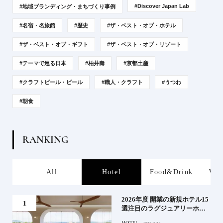
#Discover Japan Lab
#地域ブランディング・まちづくり事例
#名宿・名旅館
#歴史
#ザ・ベスト・オブ・ホテル
#ザ・ベスト・オブ・ギフト
#ザ・ベスト・オブ・リゾート
#テーマで巡る日本
#柏井壽
#京都土産
#クラフトビール・ビール
#職人・クラフト
#うつわ
#朝食
R
A
N
K
I
N
G
s
All
Hotel
Food&Drink
Wor
る》
2026年度 開業の新規ホテル15
うな
選注目のラグジュアリーホテ
ルや大都市の拠点となるシテ
HOTEL
2025.11.24