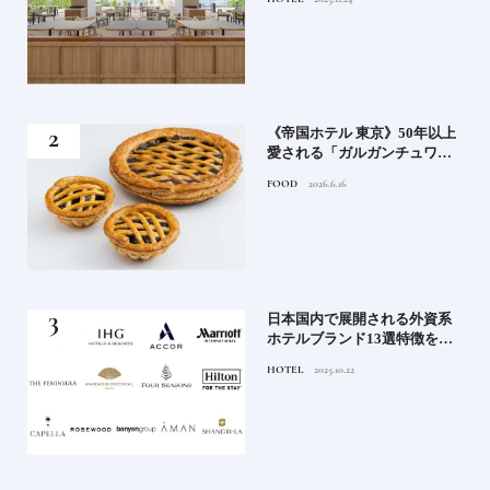
ィホテルまでご紹介【前編】
れる
《帝国ホテル 東京》50年以上
高御
愛される「ガルガンチュワ」
」日
のブルーベリーパイ｜一流ホ
FOOD
2026.6.16
ニッ
テルの美味しいスイーツ
《寒
日本国内で展開される外資系
ワー
ホテルブランド13選特徴を知
って、優雅なホテルステイを
HOTEL
2025.10.22
満喫｜ホテルブランド大解剖
⑦