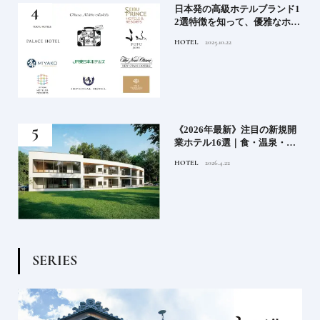
ル15
日本発の高級ホテルブランド1
ホテ
2選特徴を知って、優雅なホテ
シテ
ルステイを満喫｜ホテルブラ
HOTEL
2025.10.22
編】
ンド大解剖①
どち
《2026年最新》注目の新規開
ルー
業ホテル16選｜食・温泉・リ
ゾートの最前線
HOTEL
2026.4.22
S
E
R
I
E
S