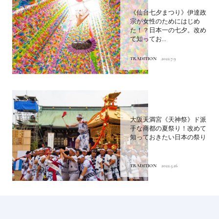
《仙台七夕まつり》伊達政
宗が女性のためにはじめ
た！？日本一の七夕。改め
て知ってお...
TRADITION
2022.7.9
大阪天満宮《天神祭》ド派
手な商都の夏祭り！改めて
知っておきたい日本の祭り
TRADITION
2022.5.26