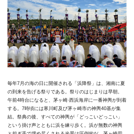
毎年7月の海の日に開催される「浜降祭」は、湘南に夏
の到来を告げる祭りである。祭りのはじまりは早朝。
午前4時台になると、茅ヶ崎·西浜海岸に一番神輿が到着
する。7時頃には寒川町及び茅ヶ崎市の神輿40基が集
結。祭典の後、すべての神輿が「どっこいどっこい」
という掛け声とともに浜を練り歩く。浜が無数の神輿
と担ぎ手で埋め尽くされる光景は圧倒的だ。茅ヶ崎四