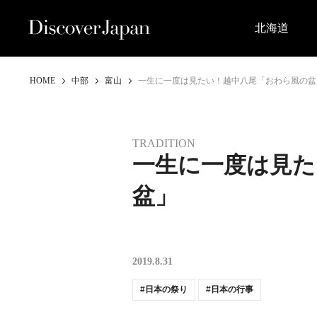
北海道
HOME
中部
富山
一生に一度は見たい！越中八尾「おわら風の盆
TRADITION
一生に一度は見た
盆」
2019.8.31
日本の祭り
日本の行事