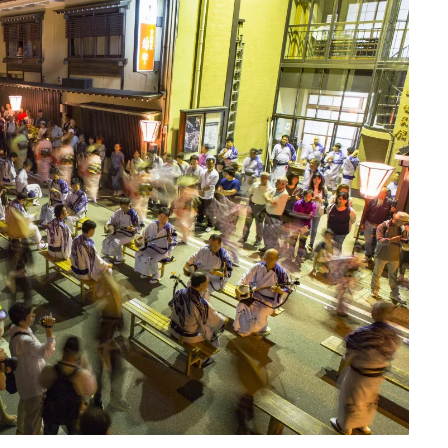
Ento ＜エントウ＞ 
地球と人が循環する
来の島の観光拠点〈
2021.8.29
HOTEL
編〉
日本の都市は緑地が
い？都市開発のキーは
化”にあり！｜みどり
2025.4.21
INFORMATION
るまちづくり①