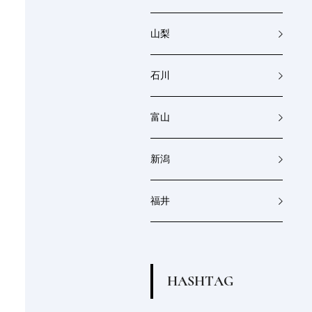
山梨
石川
富山
新潟
福井
H
A
S
H
T
A
G