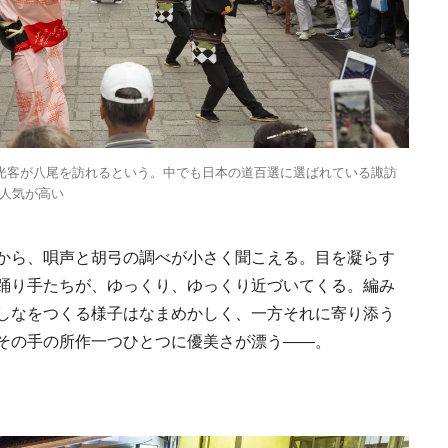
Discover Japan 202
号「木と生きる2026
2026.7.31
INFORMATION
観光客が八尾を訪れるという。中でも日本の道百選に選ばれている諏訪
人気が高い
から、唄声と胡弓の調べが小さく聞こえる。目を凝らす
踊り手たちが、ゆっくり、ゆっくり近づいてくる。編み
《うめきた公園》大
しなをつくる様子はなまめかしく、一方それに寄り添う
自然と人をつなぐラ
その手の所作一つひとつに優美さが漂う――。
スケープが誕生
2022.6.11
TRAVEL