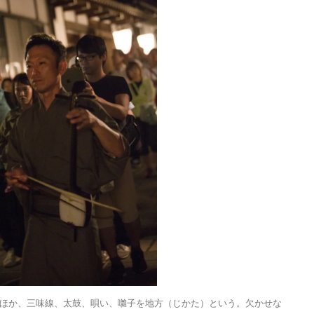
ほか、三味線、太鼓、唄い、囃子を地方（じかた）という。欠かせな