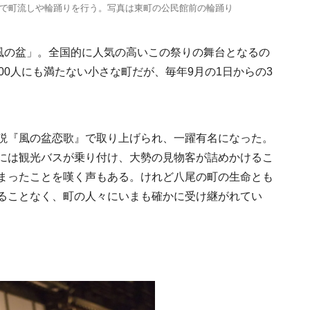
で町流しや輪踊りを行う。写真は東町の公民館前の輪踊り
ら風の盆」。全国的に人気の高いこの祭りの舞台となるの
00人にも満たない小さな町だが、毎年9月の1日からの3
「ワンダートランク
挑戦日本の地域を世
旅先へ！後編｜欧米
2025.6.19
INFORMATION
説『風の盆恋歌』で取り上げられ、一躍有名になった。
裕層に向けた“3つの
レンジ”
には観光バスが乗り付け、大勢の見物客が詰めかけるこ
まったことを嘆く声もある。けれど八尾の町の生命とも
ることなく、町の人々にいまも確かに受け継がれてい