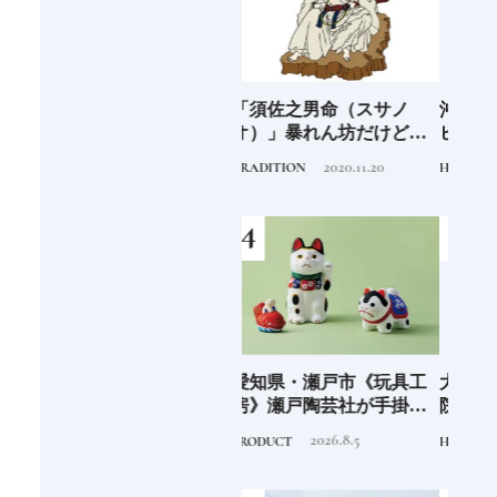
海士町
「須佐之男命（スサノ
沖縄県・石垣市《フサキ
青森
、未
オ）」暴れん坊だけど頭
ビーチリゾート ホテル&
「竹
前
がよく正義感が強い日本
ヴィラズ》石垣島のビー
民芸
2020.11.20
2024.9.30
TRADITION
HOTEL
FOOD
人なら知っておきたいニ
チリゾートでゆるりと島
ッポンの神様名鑑
時間を楽しむ
少な
愛知県・瀬戸市《玩具工
大分県・由布市《界 由布
《SW
“緑
房》瀬戸陶芸社が手掛け
院》季節を映す棚田の景
ーツ
のあ
る新ブランドいまの暮ら
色に癒される由布院の湯
がけ
2026.8.5
2022.10.6
PRODUCT
HOTEL
TRAVE
しに寄り添う、郷土玩具
宿
施設