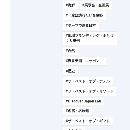
#海鮮
#展示会・企画展
#一度は訪れたい名建築
#テーマで巡る日本
#地域ブランディング・まちづ
くり事例
#自然
#温泉天国、ニッポン！
#歴史
#ザ・ベスト・オブ・ホテル
#ザ・ベスト・オブ・リゾート
#Discover Japan Lab
#名宿・名旅館
#ザ・ベスト・オブ・ギフト