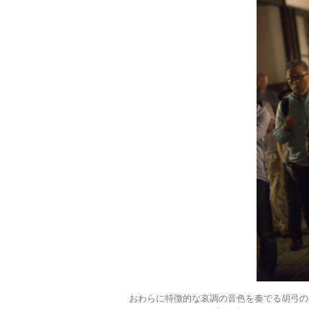
おわらに特徴的な哀調の音色を奏でる胡弓の