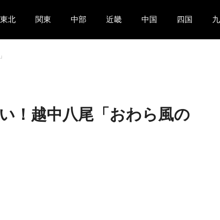
東北
関東
中部
近畿
中国
四国
九
」
い！越中八尾「おわら風の