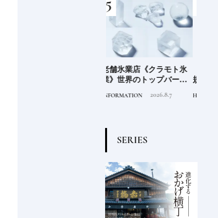
」の
老舗氷業店《クラモト氷
《2026年最新》注目の新
北海
界の
業》世界のトップバーテ
規開業ホテル16選｜一度
ニシ
の富
ンダーも注目する金沢の
は泊まりたい都市型のラ
活し
2026.8.7
2026.4.22
INFORMATION
HOTEL
FOOD
チャ
氷ができるまで
グジュアリーホテル
編〉
S
E
R
I
E
S