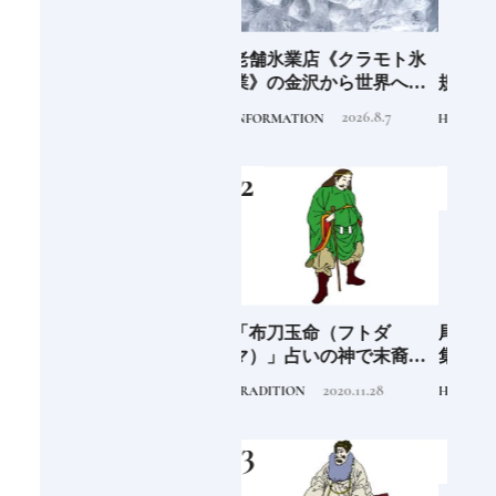
6年9月
老舗氷業店《クラモト氷
《2026年最新》注目の新
銀座
」
業》の金沢から世界への
規開業ホテル16選｜泊ま
岸 
挑戦
るだけで特別！デザイン
を変え
2026.8.7
2026.4.22
INFORMATION
HOTEL
FOOD
が素敵なホテル
は？
つく
阪に
「布刀玉命（フトダ
尾道「LOG」世界的建築
石川
ンド
マ）」占いの神で末裔は
集団スタジオ・ムンバイ
約必
祭祀を司る氏族となる日
が手掛けた新空間 ～前編
2020.11.28
2019.4.6
TRADITION
HOTEL
FOOD
本人なら知っておきたい
～
ニッポンの神様名鑑