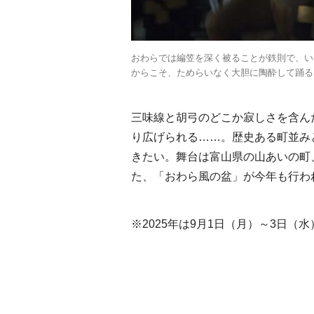
おわらでは編笠を深く被ることが鉄則で、い
からこそ、ためらいなく大胆に陶酔して踊る
三味線と胡弓のどこか寂しさを含ん
り広げられる……。歴史ある町並み
きたい。舞台は富山県の山あいの町
た、「おわら風の盆」が今年も行わ
※2025年は9月1日（月）～3日