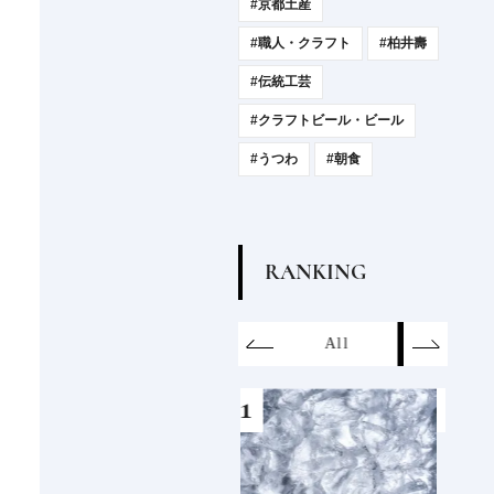
#京都土産
#職人・クラフト
#柏井壽
#伝統工芸
#クラフトビール・ビール
#うつわ
#朝食
R
A
N
K
I
N
G
on
SDGs
All
Hotel
Food&Dri