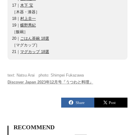
17｜
木下 宝
［木器・漆器］
18｜
村上圭一
19｜
蝶野秀紀
［飯碗］
20｜
ごはん茶碗 18選
［マグカップ］
21｜
マグカップ 18選
text: Natsu Arai photo: Shimpei Fukazawa
Discover Japan 2023年12月号「うつわと料理」
RECOMMEND