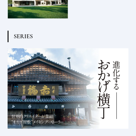
S
E
R
I
E
S