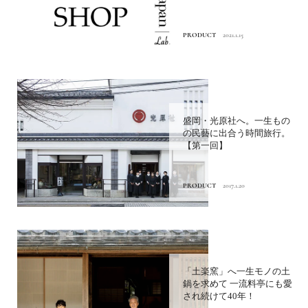
PRODUCT
2021.1.15
盛岡・光原社へ。一生もの
の民藝に出合う時間旅行。
【第一回】
PRODUCT
2017.1.20
「土楽窯」へ一生モノの土
鍋を求めて 一流料亭にも愛
され続けて40年！