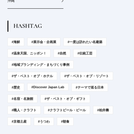
沖縄
H
A
S
H
T
A
G
#海鮮
#展示会・企画展
#一度は訪れたい名建築
#温泉天国、ニッポン！
#自然
#伝統工芸
#地域ブランディング・まちづくり事例
#ザ・ベスト・オブ・ホテル
#ザ・ベスト・オブ・リゾート
#Discover Japan Lab
#歴史
#テーマで巡る日本
#名宿・名旅館
#ザ・ベスト・オブ・ギフト
#職人・クラフト
#クラフトビール・ビール
#柏井壽
#京都土産
#うつわ
#朝食