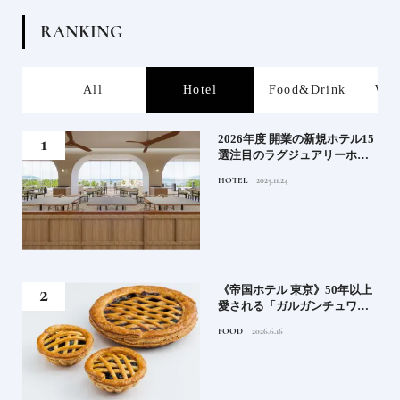
R
A
N
K
I
N
G
s
All
Hotel
Food&Drink
Wor
る》
2026年度 開業の新規ホテル15
うな
選注目のラグジュアリーホテ
ルや大都市の拠点となるシテ
HOTEL
2025.11.24
ィホテルまでご紹介【前編】
れる
《帝国ホテル 東京》50年以上
高御
愛される「ガルガンチュワ」
」日
のブルーベリーパイ｜一流ホ
FOOD
2026.6.16
ニッ
テルの美味しいスイーツ