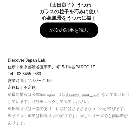
《太田良子》うつわ
ガラスの粒子を巧みに使い
心象風景をうつわに描く
≫次の記事を読む
Discover Japan Lab.
住所｜
東京都渋谷区宇田川町15-1渋谷PARCO 1F
Tel｜03-6455-2380
営業時間｜11:00〜21:00
定休日｜不定休
※最新情報は公式Instagram（
@discoverjapan_lab
）などで随時紹介
しています。ぜひチェックしてみてください。
※掲載商品は一部であり、店頭にはさまざまなうつわが並びます。
※サイズ・重量は掲載商品の実寸です。同じシリーズでも個体差が
あります。