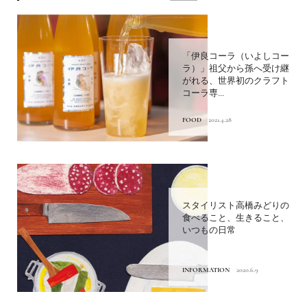
「伊良コーラ（いよしコー
ラ）」祖父から孫へ受け継
がれる、世界初のクラフト
コーラ専...
FOOD
2021.4.28
スタイリスト高橋みどりの
食べること、生きること、
いつもの日常
INFORMATION
2020.6.9