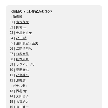
《注目のうつわ作家カタログ》
［陶磁器］
01｜
青木良太
02｜
田村 一
03｜
十場あすか
04｜
小川 綾
05｜
壷田和宏・亜矢
06｜
二階堂明弘
07｜
水谷智美
08｜
山本憲卓
09｜
シライナギサ
10｜
沼田智也
11｜
小島鉄平
12｜
湯町窯
［ガラス器］
13｜
西村 青
14｜
太田良子
15｜
古賀雄大
16｜
笹川健一