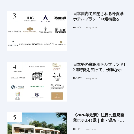
《寒
日本国内で展開される外資系
ワー
ホテルブランド13選特徴を知
って、優雅なホテルステイを
HOTEL
2025.10.22
満喫｜ホテルブランド大解剖
⑦
ル15
日本発の高級ホテルブランド1
ホテ
2選特徴を知って、優雅なホテ
シテ
ルステイを満喫｜ホテルブラ
HOTEL
2025.10.22
編】
ンド大解剖①
どち
《2026年最新》注目の新規開
ルー
業ホテル16選｜食・温泉・リ
ゾートの最前線
HOTEL
2026.4.22