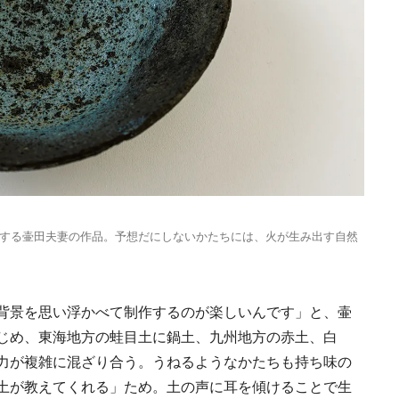
日本の都市は緑地が
い？都市開発のキーは
化”にあり！｜みどり
2025.4.21
INFORMATION
るまちづくり①
する壷田夫妻の作品。予想だにしないかたちには、火が生み出す自然
背景を思い浮かべて制作するのが楽しいんです」と、壷
じめ、東海地方の蛙目土に鍋土、九州地方の赤土、白
力が複雑に混ざり合う。うねるようなかたちも持ち味の
土が教えてくれる」ため。土の声に耳を傾けることで生