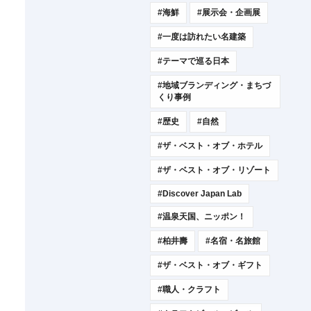
#海鮮
#展示会・企画展
#一度は訪れたい名建築
#テーマで巡る日本
#地域ブランディング・まちづ
くり事例
#歴史
#自然
#ザ・ベスト・オブ・ホテル
#ザ・ベスト・オブ・リゾート
#Discover Japan Lab
#温泉天国、ニッポン！
#柏井壽
#名宿・名旅館
#ザ・ベスト・オブ・ギフト
#職人・クラフト