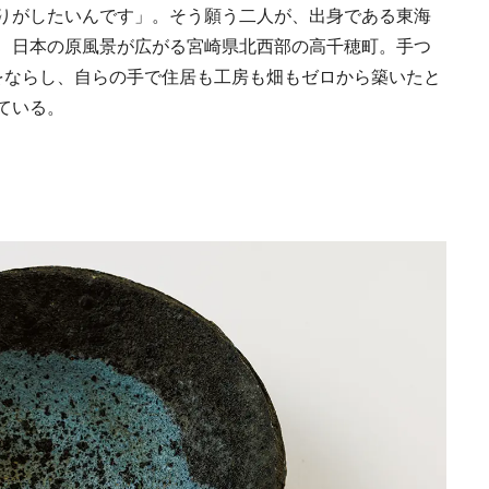
りがしたいんです」。そう願う二人が、出身である東海
《うめきた公園》大
、日本の原風景が広がる宮崎県北西部の高千穂町。手つ
自然と人をつなぐラ
スケープが誕生
をならし、自らの手で住居も工房も畑もゼロから築いたと
2022.6.11
TRAVEL
ている。
新政酒造・佐藤祐輔
が手掛けた、自然を
り、伝統をつなぐ酒
2021.2.6
FOOD
り。