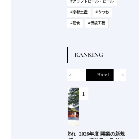
#クラフトビール・ビール
#京都土産
#うつわ
#朝食
#伝統工芸
R
A
N
K
I
N
G
on
SDGs
All
Hotel
Food&Dri
6年9月
ここぞというときに訪れ
2026年度 開業の新規ホテ
ジャ