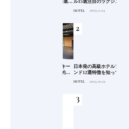
」
たい最強パワー神社5選
ル15選注目のラグジュア
蒸留
《いま行くべき神社ガイ
リーホテルや大都市の拠
にし
2023.9.19
2025.11.24
TRAVEL
HOTEL
TRAVE
ド》
点となるシティホテルま
①
でご紹介【前編】
子の
ジャパニーズウイスキー
日本発の高級ホテルブラ
ジャ
込む
蒸留所17選｜旅の目的地
ンド12選特徴を知って、
蒸留
にしたい見学できる施設
優雅なホテルステイを満
にし
2026.3.22
2025.10.22
TRAVEL
HOTEL
TRAVE
①
喫｜ホテルブランド大解
②
剖①