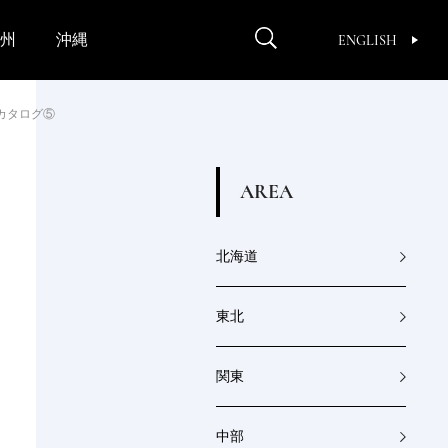
州
沖縄
ENGLISH
カタログ⑤
A
R
E
A
北海道
東北
関東
中部