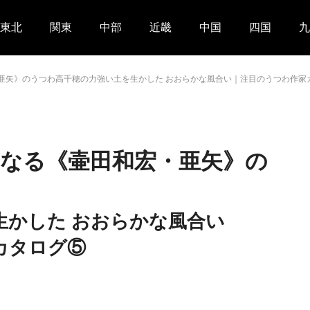
東北
関東
中部
近畿
中国
四国
九
亜矢》のうつわ高千穂の力強い土を生かした おおらかな風合い｜注目のうつわ作家
なる《壷田和宏・亜矢》の
生かした おおらかな風合い
カタログ⑤