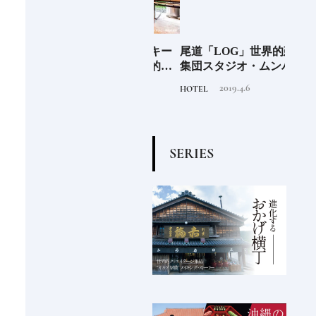
少な
ジャパニーズウイスキー
尾道「LOG」世界的建築
北海
“緑
蒸留所17選｜旅の目的地
集団スタジオ・ムンバイ
クラ
のあ
にしたい見学できる施設
が手掛けた新空間 ～前編
ット《
2026.3.22
2019.4.6
TRAVEL
HOTEL
FOOD
②
～
O》
S
E
R
I
E
S