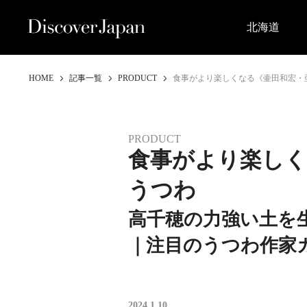
北海道
HOME
記事一覧
PRODUCT
食事がより楽しくなる《壷田和宏・
PRODUCT
食事がより楽しく
うつわ
高千穂の力強い土を
｜注目のうつわ作家
2024.1.10