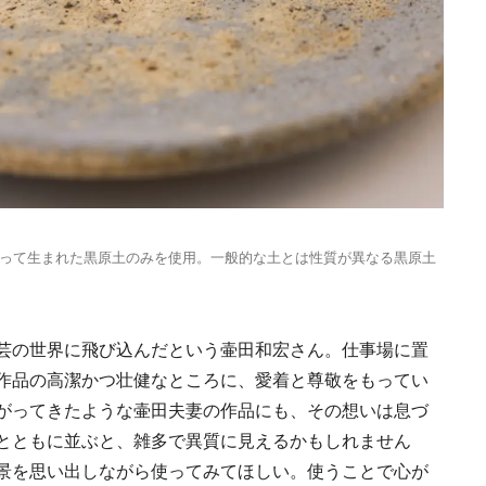
号「木と生きる2026
2026.7.31
INFORMATION
《道の駅 ましこ》益
って生まれた黒原土のみを使用。一般的な土とは性質が異なる黒原土
地場産材×風景に溶け
デザイン
2022.4.26
TRAVEL
芸の世界に飛び込んだという壷田和宏さん。仕事場に置
作品の高潔かつ壮健なところに、愛着と尊敬をもってい
がってきたような壷田夫妻の作品にも、その想いは息づ
とともに並ぶと、雑多で異質に見えるかもしれません
景を思い出しながら使ってみてほしい。使うことで心が