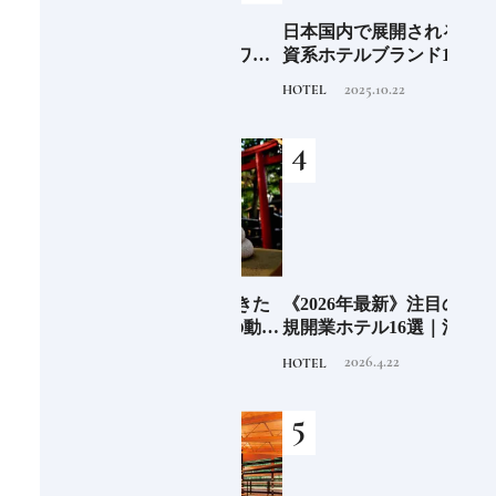
阪に
「綿津見神（ワタツ
日本国内で展開される外
食の
ンド
ミ）」実は謎が多いワタ
資系ホテルブランド13選
場の
ツミ。その実体は海の
特徴を知って、優雅なホ
2020.12.16
2025.10.22
TRADITION
HOTEL
FOOD
神！？日本人なら知って
テルステイを満喫｜ホテ
おきたいニッポンの神様
ルブランド大解剖⑦
名鑑
さん
日本人なら知っておきた
《2026年最新》注目の新
銀座
守
い神社を守る6種類の動物
規開業ホテル16選｜泊ま
の著
造
像《参拝が楽しくなる基
るだけで特別！デザイン
菓子
2023.10.7
2026.4.22
TRADITION
HOTEL
FOOD
礎知識》
が素敵なホテル
【前