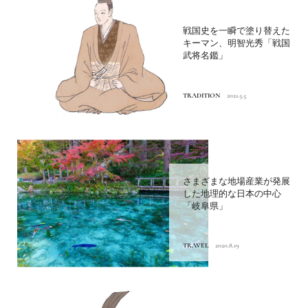
戦国史を一瞬で塗り替えた
キーマン、明智光秀「戦国
武将名鑑」
TRADITION
2021.5.5
さまざまな地場産業が発展
した地理的な日本の中心
「岐阜県」
TRAVEL
2020.8.19