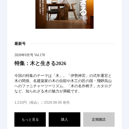
最新号
2026年9月号 Vol.178
特集：木と生きる2026
今回の特集のテーマは「木」。「伊勢神宮」の式年遷宮と
木の関係、名建築家の木の自邸や木工の匠の国・飛騨高山
へのファニチャーツーリズム、「木の名作椅子」カタログ
など、知られざる木の魅力が満載です。
1,210円（税込）／2026.08.06 発売
もっと見る
購入
定期購読