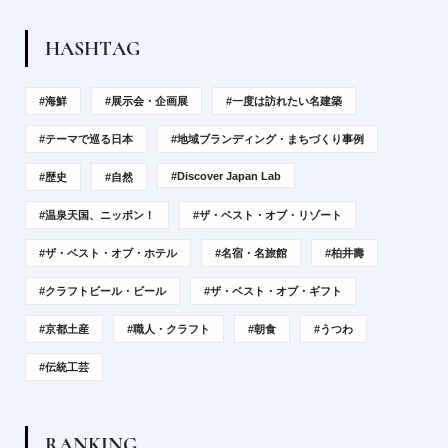
H
A
S
H
T
A
G
#海鮮
#展示会・企画展
#一度は訪れたい名建築
#テーマで巡る日本
#地域ブランディング・まちづくり事例
#Discover Japan Lab
#歴史
#自然
#温泉天国、ニッポン！
#ザ・ベスト・オブ・リゾート
#ザ・ベスト・オブ・ホテル
#名宿・名旅館
#柏井壽
#クラフトビール・ビール
#ザ・ベスト・オブ・ギフト
#京都土産
#職人・クラフト
#朝食
#うつわ
#伝統工芸
R
A
N
K
I
N
G