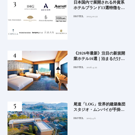
」実
日本国内で展開される外資系
の実
ホテルブランド13選特徴を知
ら知
って、優雅なホテルステイを
HOTEL
2025.10.22
神様
満喫｜ホテルブランド大解剖
⑦
い神
《2026年最新》注目の新規開
参拝
業ホテル16選｜泊まるだけで
特別！デザインが素敵なホテ
HOTEL
2026.4.22
ル
蒸留
尾道「LOG」世界的建築集団
たい
スタジオ・ムンバイが手掛け
た新空間 ～前編～
HOTEL
2019.4.6