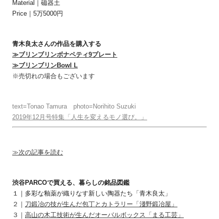
Material｜磁器土
Price｜5万5000円
青木良太さんの作品を購入する
≫ブリンブリンボナペティ9プレート
≫ブリンブリンBowl L
※売切れの場合もございます
text=Tonao Tamura photo=Norihito Suzuki
2019年12月号特集「人生を変えるモノ選び。」
≫次の記事を読む
渋谷PARCOで買える、暮らしの銘品図鑑
１｜多彩な釉薬が織りなす新しい陶器たち「青木良太」
２｜
刀鍛冶の技が生んだ包丁とカトラリー「淺野鍛冶屋」
３｜
高山の木工技術が生んだオーバルボックス「まる工芸」