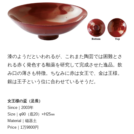
漆のようだといわれるが、これまた陶芸では困難とさ
れる赤く発色する釉薬を研究して完成させた逸品。飲
み口の薄さも特徴。ちなみに赤は女王で、金は王様。
銀は王子という位に合わせているそうだ。
女王様の盃（足長）
Since｜2003年
Size｜φ90（底20）×H25㎜
Material｜磁器土
Price｜1万9800円