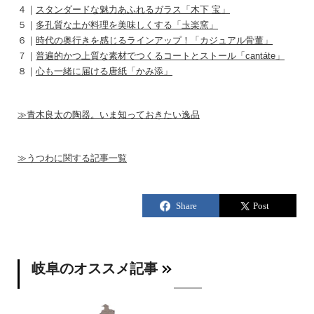
４｜
スタンダードな魅力あふれるガラス「木下 宝」
５｜
多孔質な土が料理を美味しくする「圡楽窯」
６｜
時代の奥行きを感じるラインアップ！「カジュアル骨董」
７｜
普遍的かつ上質な素材でつくるコートとストール「cantáte」
８｜
心も一緒に届ける唐紙「かみ添」
≫青木良太の陶器。いま知っておきたい逸品
≫うつわに関する記事一覧
岐阜のオススメ記事