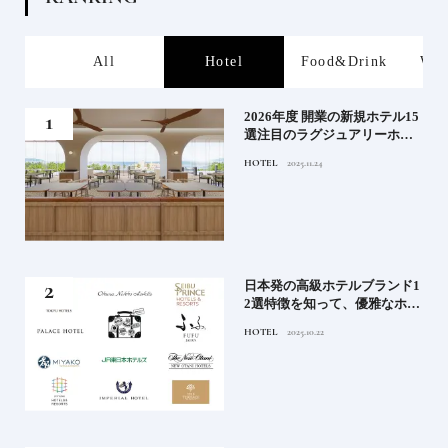
s
All
Hotel
Food&Drink
Wor
たい
2026年度 開業の新規ホテル15
行く
選注目のラグジュアリーホテ
ルや大都市の拠点となるシテ
HOTEL
2025.11.24
ィホテルまでご紹介【前編】
蒸留
日本発の高級ホテルブランド1
たい
2選特徴を知って、優雅なホテ
ルステイを満喫｜ホテルブラ
HOTEL
2025.10.22
ンド大解剖①