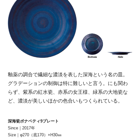
釉薬の調合で繊細な濃淡を表した深海という名の皿。
グラデーションの制御は特に難しいと言う。にも関わ
らず、紫系の紅水瓷、赤系の女王様、緑系の大地瓷な
ど、濃淡が美しいほかの色合いもつくられている。
深海瓷ボナペティ9プレート
Since｜2017年
Size｜φ270（底170）×H30㎜