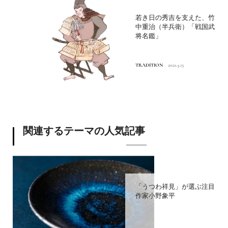
若き日の秀吉を支えた、竹
中重治（半兵衛）「戦国武
将名鑑」
TRADITION
2021.5.13
関連するテーマの人気記事
「うつわ祥見」が選ぶ注目
作家小野象平