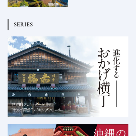
S
E
R
I
E
S