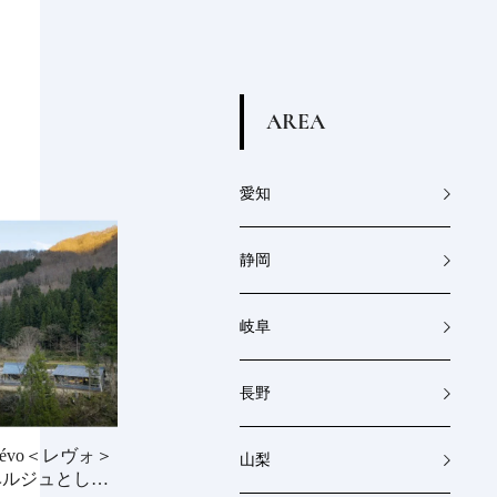
A
R
E
A
愛知
静岡
岐阜
長野
évo＜レヴォ＞
山梨
ベルジュとして