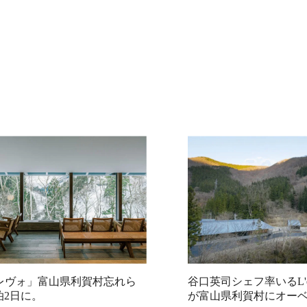
vo レヴォ」富山県利賀村忘れら
谷口英司シェフ率いるL'
泊2日に。
が富山県利賀村にオー