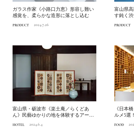
ガラス作家《小路口力恵》形容し難い
富山県高
感覚を、柔らかな造形に落とし込む
す鈍く渋
2024.7.26
PRODUCT
PRODUCT
富山県・砺波市《楽土庵／らくどあ
《日本橋
ん》民藝ゆかりの地を体験するアート
ルメ5選
ホテル｜北陸の...
味しいもの
2024.6.4
202
HOTEL
FOOD