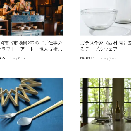
Discover Japan 202
号「木と生きる2026
2026.7.31
INFORMATION
岡市《市場街2024》“手仕事の
ガラス作家《西村 青》
クラフト・アート・職人技術・
るテーブルウェア
2024.8.20
2024.7.26
ION
PRODUCT
《うめきた公園》大
自然と人をつなぐラ
スケープが誕生
2022.6.11
TRAVEL