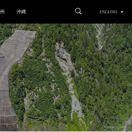
州
沖縄
ENGLISH
Photo by yu_arakawa