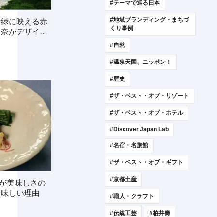
#テーマで巡る日本
#地域ブランディング・まちづ
新緑に映える赤
くり事例
玲奈がデザイン
#自然
#温泉天国、ニッポン！
#歴史
#ザ・ベスト・オブ・リゾート
#ザ・ベスト・オブ・ホテル
#Discover Japan Lab
#名宿・名旅館
#ザ・ベスト・オブ・ギフト
#京都土産
mが美味しさの
美味しい理由
#職人・クラフト
#伝統工芸
#柏井壽