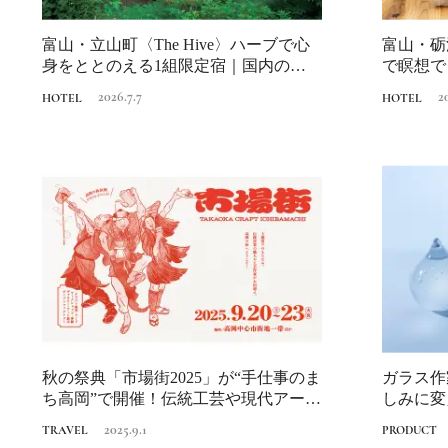
富山・立山町〈The Hive〉ハーブで心
富山・砺
身をととのえる1組限定宿｜国内のリト
で瞑想で
リ...
トリートホ
2026.7.7
2
HOTEL
HOTEL
秋の祭典「市場街2025」が“手仕事のま
ガラス作
ち高岡”で開催！伝統工芸や現代アート
しみに変
作品...
に出合う
2025.9.1
TRAVEL
PRODUCT