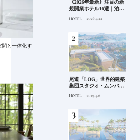
6年9月
老舗氷業店《クラモト氷
《2026年最新》注目の新
銀座
」
業》の金沢から世界への
規開業ホテル16選｜泊ま
岸 
挑戦
るだけで特別！デザイン
を変え
2026.8.7
2026.4.22
INFORMATION
HOTEL
FOOD
が素敵なホテル
は？
つく
空間と一体化す
阪に
「布刀玉命（フトダ
尾道「LOG」世界的建築
石川
ンド
マ）」占いの神で末裔は
集団スタジオ・ムンバイ
約必
祭祀を司る氏族となる日
が手掛けた新空間 ～前編
2020.11.28
2019.4.6
TRADITION
HOTEL
FOOD
本人なら知っておきたい
～
ニッポンの神様名鑑