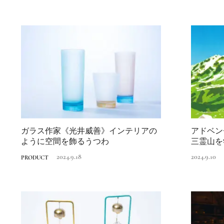
ガラス作家《光井威善》インテリアの
アドベン
ように空間を飾るうつわ
三霊山を学
2024.9.18
2024.9.10
PRODUCT