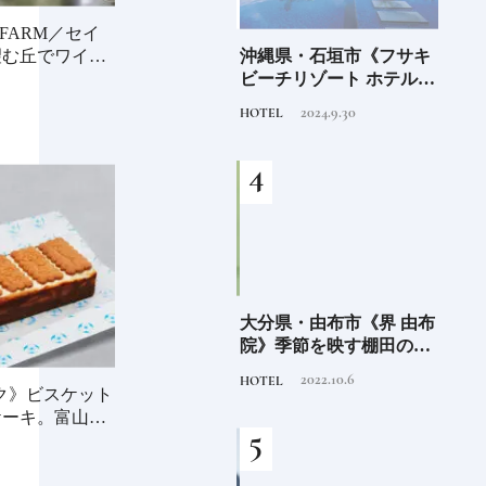
FARM／セイ
海士町
「須佐之男命（スサノ
沖縄県・石垣市《フサキ
青森
望む丘でワイン
、未
オ）」暴れん坊だけど頭
ビーチリゾート ホテル&
「竹
前
がよく正義感が強い日本
ヴィラズ》石垣島のビー
民芸
2020.11.20
2024.9.30
TRADITION
HOTEL
FOOD
人なら知っておきたいニ
チリゾートでゆるりと島
ッポンの神様名鑑
時間を楽しむ
少な
愛知県・瀬戸市《玩具工
大分県・由布市《界 由布
《SW
“緑
房》瀬戸陶芸社が手掛け
院》季節を映す棚田の景
ーツ
のあ
る新ブランドいまの暮ら
色に癒される由布院の湯
がけ
2026.8.5
2022.10.6
PRODUCT
HOTEL
TRAVE
しに寄り添う、郷土玩具
宿
施設
イク》ビスケット
ーキ。富山ZA