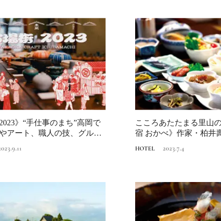
「ワンダートランク
挑戦日本の地域を世
旅先へ！後編｜欧米
2025.6.19
INFORMATION
裕層に向けた“3つの
レンジ”
2023》“手仕事のまち”高岡で
こころあたたまる里山
やアート、職人の技、グルメ
宿 おかべ》作家・柏井
残る」上質...
2023.9.11
2023.7.4
HOTEL