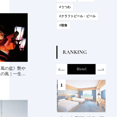
#うつわ
#クラフトビール・ビール
#朝食
R
A
N
K
I
N
G
ら風の盆》艶や
on
SDGs
All
Hotel
Food&Dri
秋の風｜一生に