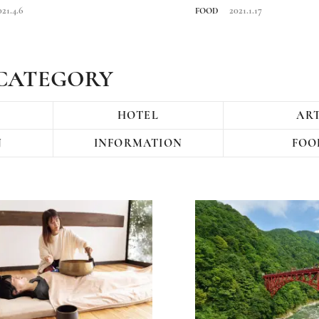
移転オ...
021.4.6
2021.1.17
FOOD
CATEGORY
HOTEL
AR
N
INFORMATION
FOO