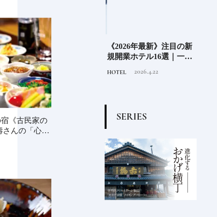
」の
老舗氷業店《クラモト氷
《2026年最新》注目の新
北海
界の
業》世界のトップバーテ
規開業ホテル16選｜一度
ニシ
の富
ンダーも注目する金沢の
は泊まりたい都市型のラ
活し
2026.8.7
2026.4.22
INFORMATION
HOTEL
FOOD
チャ
氷ができるまで
グジュアリーホテル
編〉
S
E
R
I
E
S
の宿《古民家の
壽さんの「心に