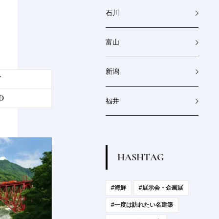
石川
富山
新潟
T
D
福井
H
A
S
H
T
A
G
#海鮮
#展示会・企画展
#一度は訪れたい名建築