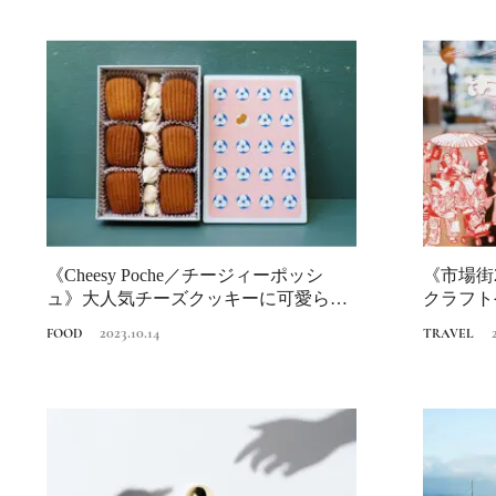
《Cheesy Poche／チージィーポッシ
《市場街
ュ》大人気チーズクッキーに可愛らし
クラフト
い...
を堪能...
2023.10.14
FOOD
TRAVEL