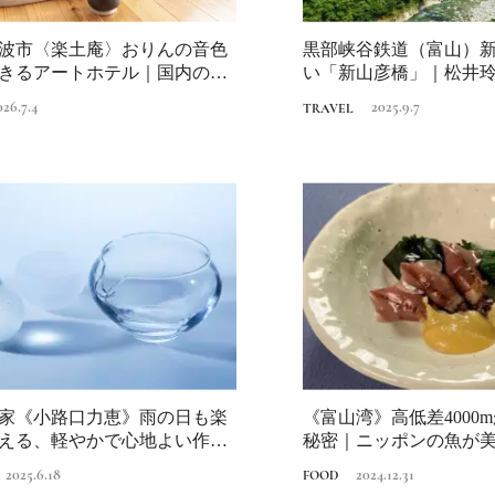
波市〈楽土庵〉おりんの音色
黒部峡谷鉄道（富山）
きるアートホテル｜国内のリ
い「新山彦橋」｜松井
テ...
で巡りたいロ...
026.7.4
2025.9.7
TRAVEL
家《小路口力恵》雨の日も楽
《富山湾》高低差4000
える、軽やかで心地よい作品
秘密｜ニッポンの魚が
2025.6.18
2024.12.31
FOOD