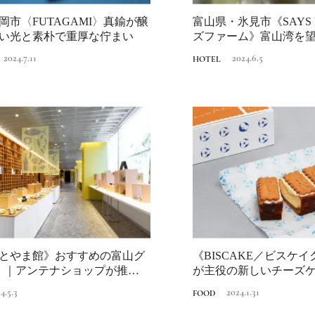
岡市〈FUTAGAMI〉真鍮が醸
富山県・氷見市《SAYS 
Ento ＜エントウ＞ 
い光と素朴で重厚な佇まい
ズファーム》富山湾を
地球と人が循環する
と美食...
2024.7.11
2024.6.5
HOTEL
来の島の観光拠点〈
2021.8.29
HOTEL
編〉
日本の都市は緑地が
い？都市開発のキーは
化”にあり！｜みどり
2025.4.21
INFORMATION
るまちづくり①
とやま館》おすすめの富山グ
《BISCAKE／ビスケ
！｜アンテナショップが推す美
が主役の新しいチーズケ
XF...
...
4.5.3
2024.1.31
FOOD