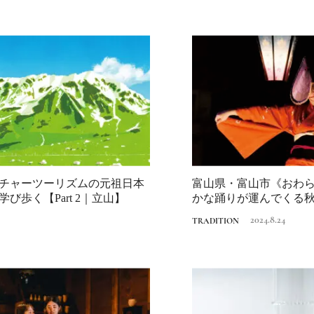
チャーツーリズムの元祖日本
富山県・富山市《おわ
Traditi
び歩く【Part 2｜立山】
かな踊りが運んでくる
一度は行きた...
2024.8.24
TRADITION