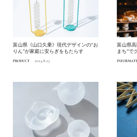
富山県《山口久乗》現代デザインの“お
富山県高
りん”が家庭に安らぎをもたらす
まち”で
地元...
2024.8.23
PRODUCT
INFORMAT