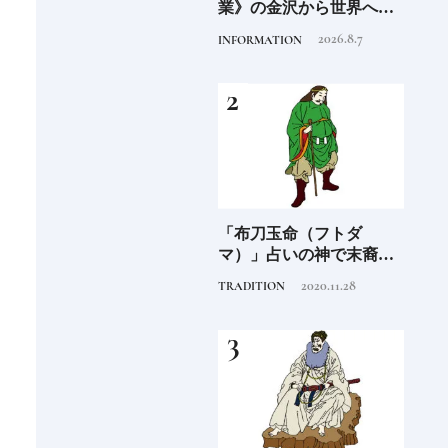
」
業》の金沢から世界への
規開業ホテル16選｜泊ま
岸 
挑戦
るだけで特別！デザイン
を変え
2026.8.7
2026.4.22
INFORMATION
HOTEL
FOOD
が素敵なホテル
は？
つく
阪に
「布刀玉命（フトダ
尾道「LOG」世界的建築
石川
ンド
マ）」占いの神で末裔は
集団スタジオ・ムンバイ
約必
祭祀を司る氏族となる日
が手掛けた新空間 ～前編
2020.11.28
2019.4.6
TRADITION
HOTEL
FOOD
本人なら知っておきたい
～
ニッポンの神様名鑑