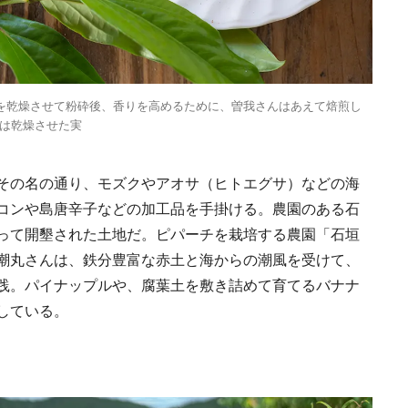
Ento ＜エントウ＞ 
地球と人が循環する
来の島の観光拠点〈
2021.8.29
HOTEL
編〉
チを乾燥させて粉砕後、香りを高めるために、曽我さんはあえて焙煎し
は乾燥させた実
その名の通り、モズクやアオサ（ヒトエグサ）などの海
コンや島唐辛子などの加工品を手掛ける。農園のある石
って開墾された土地だ。ピパーチを栽培する農園「石垣
日本の都市は緑地が
潮丸さんは、鉄分豊富な赤土と海からの潮風を受けて、
い？都市開発のキーは
践。パイナップルや、腐葉土を敷き詰めて育てるバナナ
化”にあり！｜みどり
2025.4.21
INFORMATION
るまちづくり①
している。