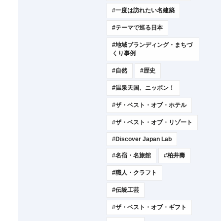
#一度は訪れたい名建築
#テーマで巡る日本
#地域ブランディング・まちづ
くり事例
#自然
#歴史
#温泉天国、ニッポン！
#ザ・ベスト・オブ・ホテル
#ザ・ベスト・オブ・リゾート
#Discover Japan Lab
#名宿・名旅館
#柏井壽
#職人・クラフト
#伝統工芸
#ザ・ベスト・オブ・ギフト