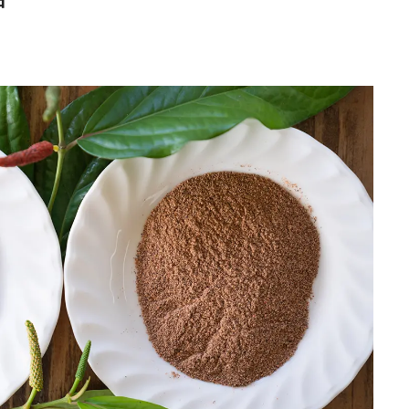
号「木と生きる2026
2026.7.31
INFORMATION
《うめきた公園》大
自然と人をつなぐラ
スケープが誕生
2022.6.11
TRAVEL