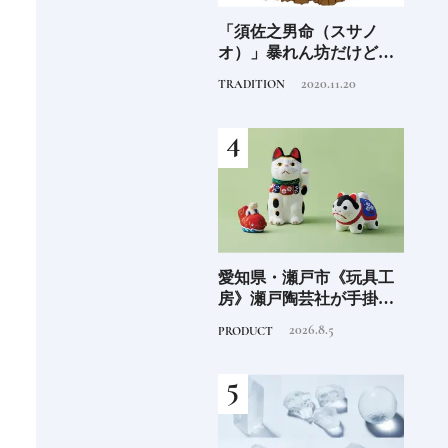
海士町
「須佐之男命（スサノ
沖縄県・石垣市《フサキ
青森
、未
オ）」暴れん坊だけど頭
ビーチリゾート ホテル&
「竹
前
がよく正義感が強い日本
ヴィラズ》石垣島のビー
民芸
2020.11.20
2024.9.30
TRADITION
HOTEL
FOOD
人なら知っておきたいニ
チリゾートでゆるりと島
ッポンの神様名鑑
時間を楽しむ
少な
愛知県・瀬戸市《玩具工
大分県・由布市《界 由布
《SW
“緑
房》瀬戸陶芸社が手掛け
院》季節を映す棚田の景
ーツ
のあ
る新ブランドいまの暮ら
色に癒される由布院の湯
がけ
2026.8.5
2022.10.6
PRODUCT
HOTEL
TRAVE
しに寄り添う、郷土玩具
宿
施設