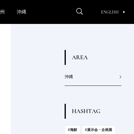
州
沖縄
ENGLISH
A
R
E
A
沖縄
H
A
S
H
T
A
G
#海鮮
#展示会・企画展