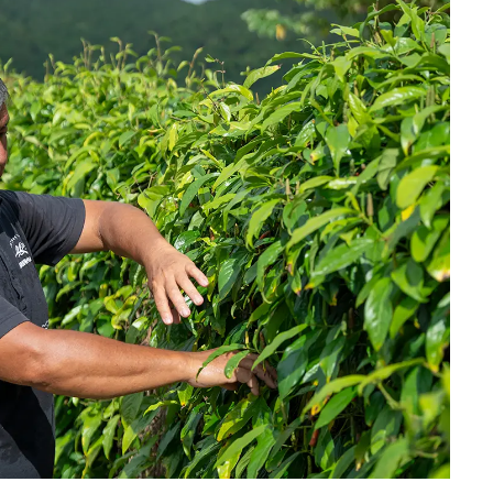
「ワンダートランク
挑戦日本の地域を世
旅先へ！後編｜欧米
2025.6.19
INFORMATION
裕層に向けた“3つの
レンジ”