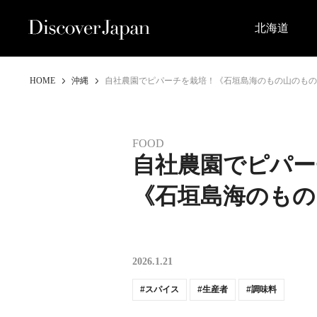
北海道
HOME
沖縄
自社農園でピパーチを栽培！《石垣島海のもの山のもの
FOOD
自社農園でピパー
《石垣島海のもの
2026.1.21
スパイス
生産者
調味料