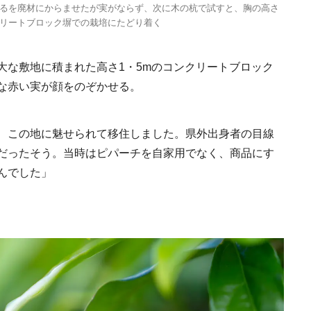
るを廃材にからませたが実がならず、次に木の杭で試すと、胸の高さ
リートブロック塀での栽培にたどり着く
大な敷地に積まれた高さ1・5mのコンクリートブロック
な赤い実が顔をのぞかせる。
、この地に魅せられて移住しました。県外出身者の目線
だったそう。当時はピパーチを自家用でなく、商品にす
んでした」