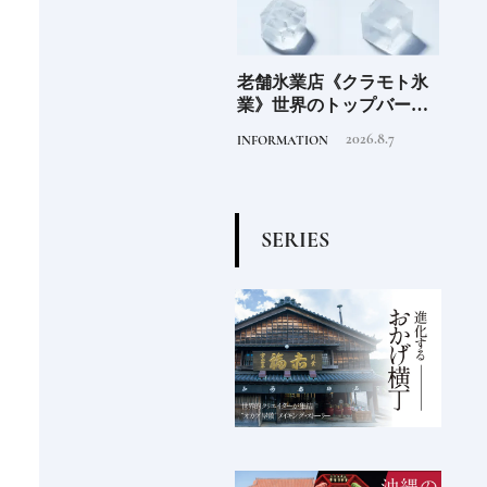
」の
老舗氷業店《クラモト氷
《2026年最新》注目の新
北海
界の
業》世界のトップバーテ
規開業ホテル16選｜一度
ニシ
の富
ンダーも注目する金沢の
は泊まりたい都市型のラ
活し
2026.8.7
2026.4.22
INFORMATION
HOTEL
FOOD
チャ
氷ができるまで
グジュアリーホテル
編〉
S
E
R
I
E
S