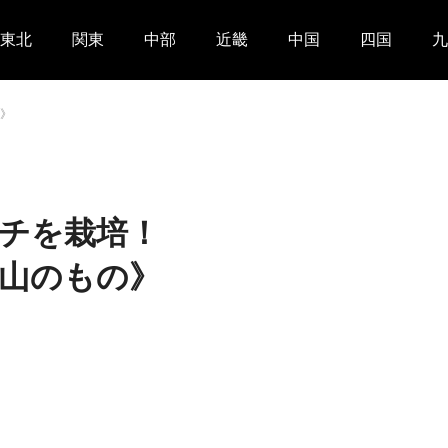
東北
関東
中部
近畿
中国
四国
九
》
チを栽培！
山のもの》