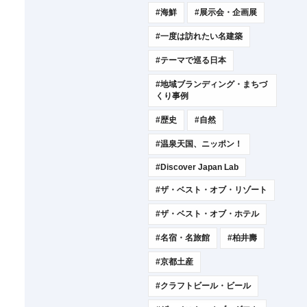
#海鮮
#展示会・企画展
#一度は訪れたい名建築
#テーマで巡る日本
#地域ブランディング・まちづ
くり事例
#歴史
#自然
#温泉天国、ニッポン！
#Discover Japan Lab
#ザ・ベスト・オブ・リゾート
#ザ・ベスト・オブ・ホテル
#名宿・名旅館
#柏井壽
#京都土産
#クラフトビール・ビール