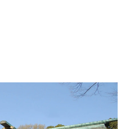
《うめきた公園》大
自然と人をつなぐラ
スケープが誕生
2022.6.11
TRAVEL
新政酒造・佐藤祐輔
が手掛けた、自然を
り、伝統をつなぐ酒
2021.2.6
FOOD
り。