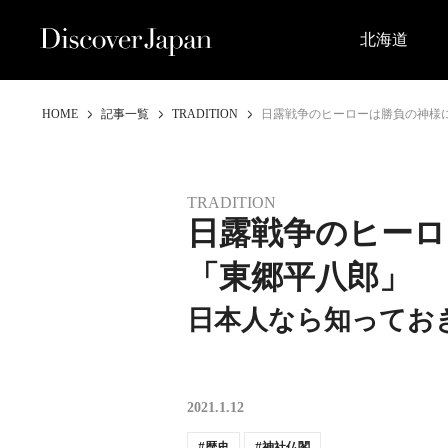
北海道
HOME
記事一覧
TRADITION
日露戦争のヒーローは勝負の神様
TRADITION
日露戦争のヒーロ
「東郷平八郎」
日本人なら知ってお
2021.1.12
歴史
神社仏閣