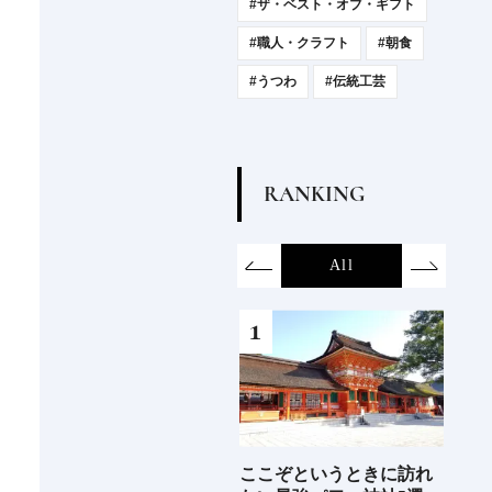
#ザ・ベスト・オブ・ギフト
#職人・クラフト
#朝食
#うつわ
#伝統工芸
R
A
N
K
I
N
G
on
SDGs
All
Hotel
Food&Dri
6年9月
ここぞというときに訪れ
2026年度 開業の新規ホテ
ジャ