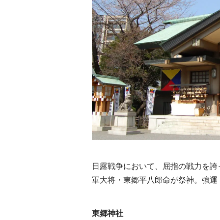
日露戦争において、屈指の戦力を誇
軍大将・東郷平八郎命が祭神。強運
東郷神社