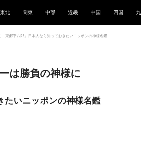
東北
関東
中部
近畿
中国
四国
九
に「東郷平八郎」日本人なら知っておきたいニッポンの神様名鑑
ーは勝負の神様に
きたいニッポンの神様名鑑