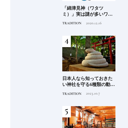
阪に
「綿津見神（ワタツ
日本国内で展開される外
食の
ンド
ミ）」実は謎が多いワタ
資系ホテルブランド13選
場の
ツミ。その実体は海の
特徴を知って、優雅なホ
2020.12.16
2025.10.22
TRADITION
HOTEL
FOOD
神！？日本人なら知って
テルステイを満喫｜ホテ
おきたいニッポンの神様
ルブランド大解剖⑦
名鑑
さん
日本人なら知っておきた
《2026年最新》注目の新
銀座
守
い神社を守る6種類の動物
規開業ホテル16選｜泊ま
の著
造
像《参拝が楽しくなる基
るだけで特別！デザイン
菓子
2023.10.7
2026.4.22
TRADITION
HOTEL
FOOD
礎知識》
が素敵なホテル
【前