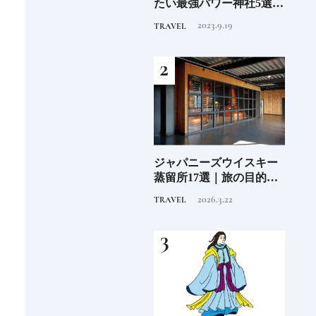
」
たい最強パワー神社5選
ル15選注目のラグジュア
蒸留
《いま行くべき神社ガイ
リーホテルや大都市の拠
にし
2023.9.19
2025.11.24
TRAVEL
HOTEL
TRAVE
ド》
点となるシティホテルま
①
でご紹介【前編】
子の
ジャパニーズウイスキー
日本発の高級ホテルブラ
ジャ
込む
蒸留所17選｜旅の目的地
ンド12選特徴を知って、
蒸留
にしたい見学できる施設
優雅なホテルステイを満
にし
2026.3.22
2025.10.22
TRAVEL
HOTEL
TRAVE
①
喫｜ホテルブランド大解
②
剖①