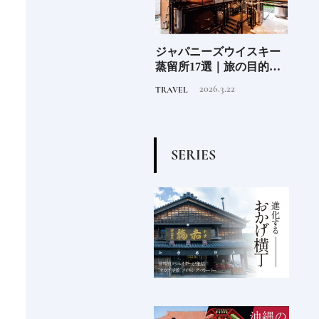
少な
ジャパニーズウイスキー
尾道「LOG」世界的建築
北海
“緑
蒸留所17選｜旅の目的地
集団スタジオ・ムンバイ
クラ
のあ
にしたい見学できる施設
が手掛けた新空間 ～前編
ット《
2026.3.22
2019.4.6
TRAVEL
HOTEL
FOOD
②
～
O》
S
E
R
I
E
S