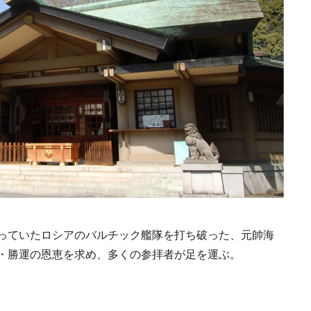
日本の都市は緑地が
い？都市開発のキーは
化”にあり！｜みどり
2025.4.21
INFORMATION
るまちづくり①
っていたロシアのバルチック艦隊を打ち破った、元帥海
・勝運の恩恵を求め、多くの参拝者が足を運ぶ。