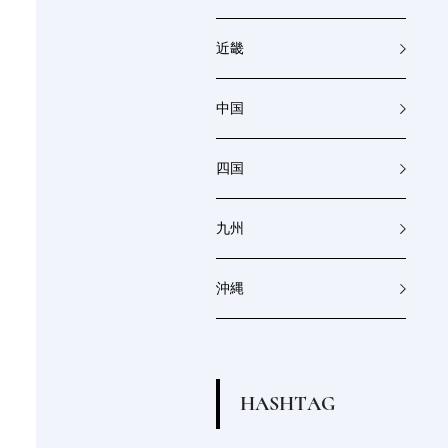
近畿
中国
四国
九州
沖縄
H
A
S
H
T
A
G