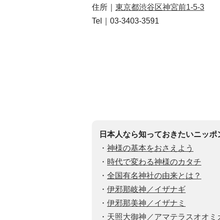
住所｜
東京都渋谷区神宮前1-5-3
Tel｜03-3403-3591
日本人なら知っておきたいニッポ
・
神様の基本をおさえよう
・
時代で変わる神様のカタチ
・
全国有名神社の由来とは？
・
伊邪那岐神／イザナギ
・
伊邪那美神／イザナミ
・
天照大御神／アマテラスオオミ