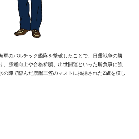
号「木と生きる2026
2026.7.31
INFORMATION
海軍のバルチック艦隊を撃破したことで、日露戦争の勝
り、勝運向上や合格祈願、出世開運といった勝負事に強
《道の駅 ましこ》益
水の陣で臨んだ旗艦三笠のマストに掲揚されたZ旗を模し
地場産材×風景に溶け
デザイン
2022.4.26
TRAVEL