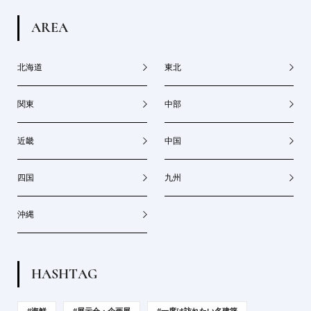
A
R
E
A
北海道
東北
関東
中部
近畿
中国
四国
九州
沖縄
H
A
S
H
T
A
G
#海鮮
#展示会・企画展
#一度は訪れたい名建築