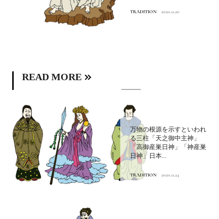
TRADITION
2020.11.20
READ MORE
万物の根源を示すといわれ
る三柱「天之御中主神」
「高御産巣日神」「神産巣
日神」日本...
TRADITION
2020.11.24