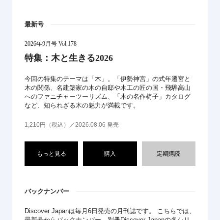
最新号
2026年9月号 Vol.178
特集：木と生きる2026
今回の特集のテーマは「木」。「伊勢神宮」の式年遷宮と
木の関係、名建築家の木の自邸や木工の匠の国・飛騨高山
へのファニチャーツーリズム、「木の名作椅子」カタログ
など、知られざる木の魅力が満載です。
1,210円（税込）／2026.08.06 発売
もっと見る
購入
定期購読
バックナンバー
Discover Japanは毎月6日発売の月刊誌です。 こちらでは、
最新号からバックナンバー、別冊Discover Japanの各シリ