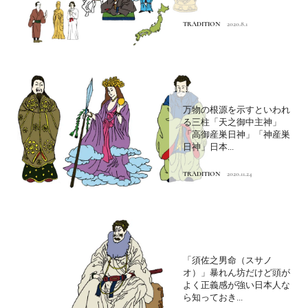
TRADITION
2020.8.1
万物の根源を示すといわれ
る三柱「天之御中主神」
「高御産巣日神」「神産巣
日神」日本...
TRADITION
2020.11.24
「須佐之男命（スサノ
オ）」暴れん坊だけど頭が
よく正義感が強い日本人な
ら知っておき...