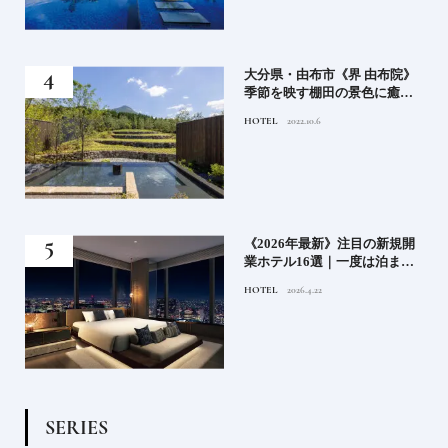
房》
大分県・由布市《界 由布院》
ブラ
季節を映す棚田の景色に癒さ
添
れる由布院の湯宿
HOTEL
2022.10.6
業》
《2026年最新》注目の新規開
ーも
業ホテル16選｜一度は泊まり
るま
たい都市型のラグジュアリー
HOTEL
2026.4.22
ホテル
S
E
R
I
E
S