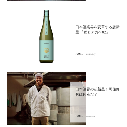
日本酒業界を変革する超新
星 「稲とアガベ02」
FOOD
2020.7.17
日本酒界の超新星！岡住修
兵は何者だ？
FOOD
2021.1.14