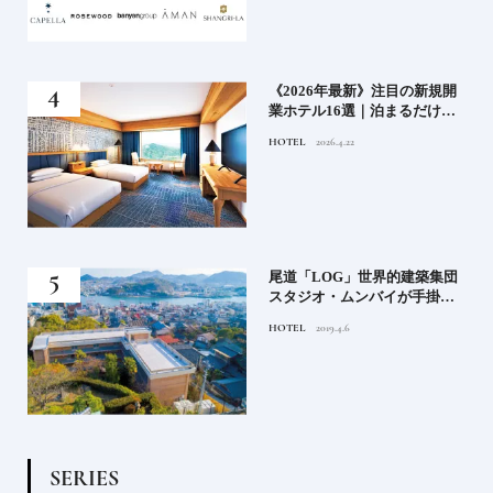
い神
《2026年最新》注目の新規開
参拝
業ホテル16選｜泊まるだけで
特別！デザインが素敵なホテ
HOTEL
2026.4.22
ル
蒸留
尾道「LOG」世界的建築集団
たい
スタジオ・ムンバイが手掛け
た新空間 ～前編～
HOTEL
2019.4.6
S
E
R
I
E
S