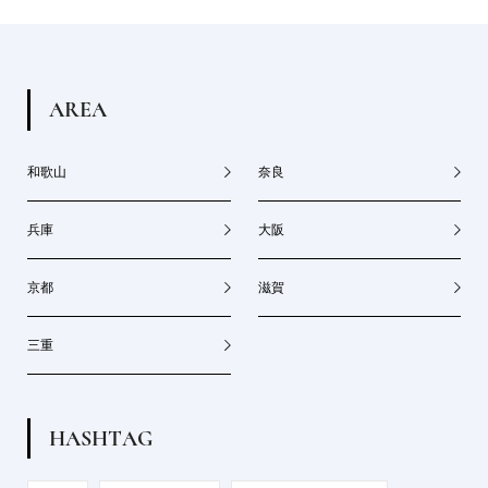
A
R
E
A
和歌山
奈良
兵庫
大阪
京都
滋賀
三重
H
A
S
H
T
A
G