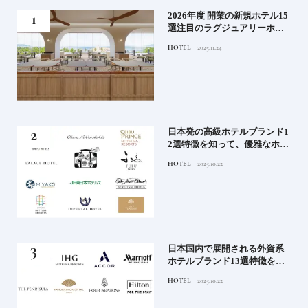
たい
2026年度 開業の新規ホテル15
行く
選注目のラグジュアリーホテ
ルや大都市の拠点となるシテ
HOTEL
2025.11.24
ィホテルまでご紹介【前編】
蒸留
日本発の高級ホテルブランド1
たい
2選特徴を知って、優雅なホテ
ルステイを満喫｜ホテルブラ
HOTEL
2025.10.22
ンド大解剖①
」実
日本国内で展開される外資系
の実
ホテルブランド13選特徴を知
ら知
って、優雅なホテルステイを
HOTEL
2025.10.22
神様
満喫｜ホテルブランド大解剖
⑦