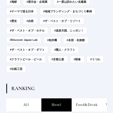
#海鮮
#展示会・企画展
#一度は訪れたい名建築
#テーマで巡る日本
#地域ブランディング・まちづくり事例
#歴史
#自然
#ザ・ベスト・オブ・リゾート
#ザ・ベスト・オブ・ホテル
#温泉天国、ニッポン！
#Discover Japan Lab
#柏井壽
#名宿・名旅館
#ザ・ベスト・オブ・ギフト
#職人・クラフト
#クラフトビール・ビール
#京都土産
#朝食
#うつわ
#伝統工芸
R
A
N
K
I
N
G
s
All
Hotel
Food&Drink
Wor