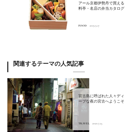
アール京都伊勢丹で買える
料亭・名店の弁当カタログ
FOOD
2019.9.17
関連するテーマの人気記事
宮古島に呼ばれた人々ディ
ープな夜の宮古へようこそ
TRAVEL
2020.7.25