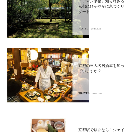
「アマン京都」知られざる
京都にひそやかに息づくリ
ゾート
HOTEL
2020.3.12
京都の三大名居酒屋を知っ
ていますか？
TRAVEL
2017.1.20
京都駅で駅弁なら！ジェイ