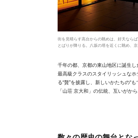
街を見晴らす高台からの眺めは、好天ならば
とばりが降りる。八坂の塔を近くに眺め、京
千年の都、京都の東山地区に誕生した
最高級クラスのスタイリッシュなホ
る“贅”を披露し、新しいかたちの“
「山荘 京大和」の伝統、互いがか
数々の歴史の舞台とな