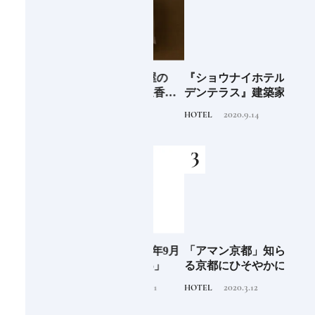
海士町
青森県弘前市 大阪屋の
『ショウナイホテル スイ
料理
、未
「竹流し」《福田里香の
デンテラス』建築家・坂
「一
前
民芸お菓子巡礼》
茂が手掛ける新しい庄内
2024.8.25
2020.9.14
FOOD
HOTEL
FOOD
の街づくりのシンボル
阪に
Discover Japan 2026年9月
「アマン京都」知られざ
ご当
ンド
号「木と生きる2026」
る京都にひそやかに息づ
ー究
くリゾート
せ！
2026.7.31
2020.3.12
INFORMATION
HOTEL
FOOD