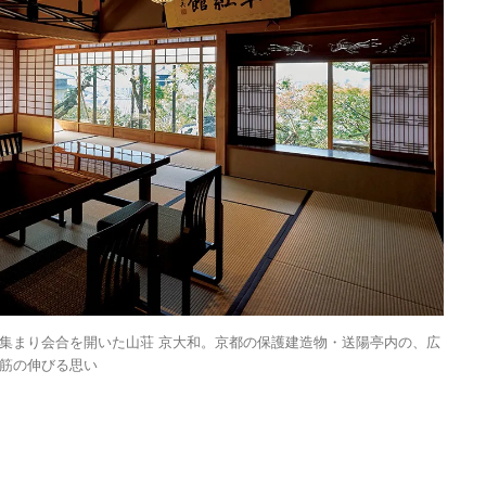
集まり会合を開いた山荘 京大和。京都の保護建造物・送陽亭内の、広
筋の伸びる思い