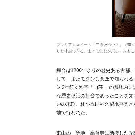
プレミアムスイート「二寧坂ハウス」（68
りと体感できる。山々に沈む夕景シーンもこ
舞台は1200年余りの歴史ある古都
して、またモダンな意匠で知られる「
142年続く料亭「山荘 」の敷地内
な歴史秘話の舞台であったことを知
戸の末期、桂小五郎や久留米藩真木
地で行われた。
東山の一等地、高台寺に隣接した丘