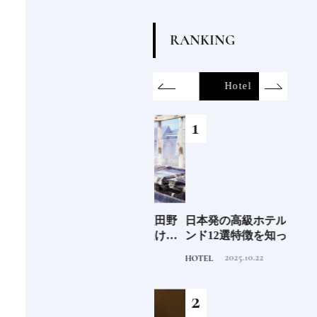
R
A
N
K
I
N
G
on
SDGs
All
Hotel
Food&Dri
6年9月
新次元の塩づくり《田野
日本発の高級ホテルブラ
青森
」
屋塩二郎》現代に受け継
ンド12選特徴を知って、
「竹
がれる高知の“塩"スピリ
優雅なホテルステイを満
民芸
2025.7.30
2025.10.22
TRAVEL
HOTEL
FOOD
ット塩の道をゆく高知旅
喫｜ホテルブランド大解
｜中編
剖①