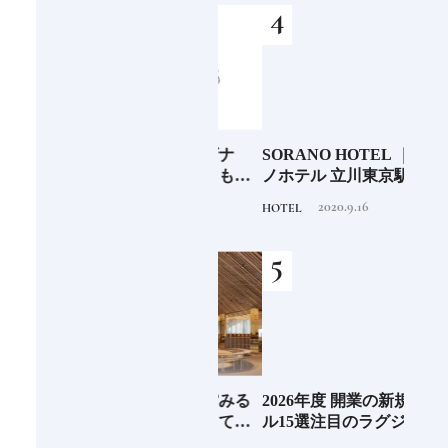
少な
「伊邪那美神（イザナ
SORANO HOTEL ｜ソラ
銀座
“緑
ミ）」イザナギとともに
ノホテル 立川東京駅から
岸 
のあ
多くの神様を生み出す日
40分で行けるリゾートへ
を変え
2020.11.17
2020.9.16
TRADITION
HOTEL
FOOD
本人なら知っておきたい
【前編】
は？
ニッポンの神様名鑑
続け
EL
《那須塩原市図書館みる
2026年度 開業の新規ホテ
料理
先進
る》森の中を散歩してい
ル15選注目のラグジュア
「山
垢な
るような図書空間
リーホテルや大都市の拠