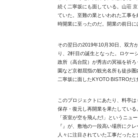
続く二寧坂にも面している。山荘 京
ていた。至難の業といわれた工事を
時開業に至ったのだ。開業の前日に
その翌日の2019年10月30日、双
り、2軒目の誕生となった。ロケー
政所（高台院）が秀吉の冥福を祈ろ
園など京都屈指の観光名所も徒歩圏
二寧坂に面したKYOTO BISTR
このプロジェクトにあたり、料亭は
保存・復元し再開業を果たしている
「茶室が空を飛んだ!」というニュ
『』が、敷地の一段高い場所にクレ
人々に注目されていた工事だったと