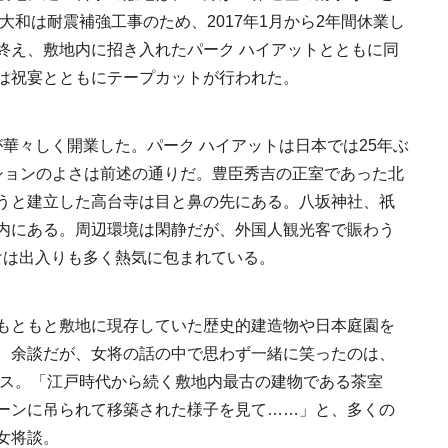
大和は耐震補強工事のため、2017年1月から2年間休業し
終え、敷地内に招き入れたパーク ハイアットとともに同
は祝宴とともにテープカットが行われた。
方が華々しく開業した。パーク ハイアットは日本では25年ぶ
日本の都市は緑地が
ションのよさは前述の通りだ。豊臣秀吉の正室であった北
い？都市開発のキーは
化”にあり！｜みどり
うと建立した高台寺は目と鼻の先にある。八坂神社、祇
2025.4.21
INFORMATION
るまちづくり①
内にある。周辺環境は閑静だが、外国人観光客で賑わう
Oだけは出入りも多く熱気に包まれている。
もともと敷地に現存していた歴史的建造物や日本庭園を
。余談だが、女将の話の中で思わず一緒に笑ったのは、
ース。「江戸時代から続く敷地内最古の建物である茶室
MEMU EARTH HOT
ーンに吊られて移築された様子を見て……」と、多くの
／メムアースホテル
女将談。
的な建築と十勝の無