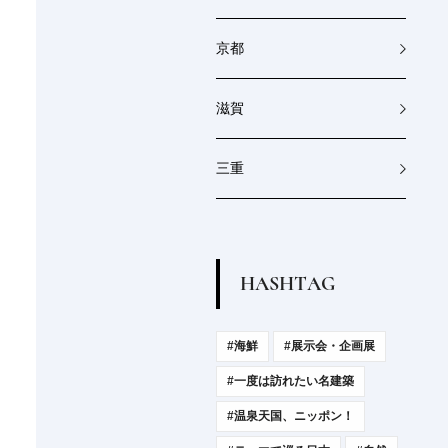
京都
滋賀
三重
H
A
S
H
T
A
G
#海鮮
#展示会・企画展
#一度は訪れたい名建築
#温泉天国、ニッポン！