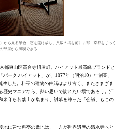
Ento ＜エントウ＞ 
地球と人が循環する
㎡）から見る景色。窓を開け放ち、八坂の塔を前に古都、京都をじっく
来の島の観光拠点〈
2021.8.29
HOTEL
の部屋から満喫できる
編〉
、京都東山区高台寺枡屋町。ハイアット最高峰ブランドと
パーク ハイアット」が、1877年（明治10）年創業、
に誕生した。料亭の建物の由緒はより古く、またさまざま
る歴史マニアなら、熱い思いで訪れたい場であろう。江
和泉守ら各藩士が集まり、討幕を練った「会議」もこの
《うめきた公園》大
自然と人をつなぐラ
スケープが誕生
2022.6.11
TRAVEL
陵地に建つ料亭の敷地は、一方が世界遺産の清水寺へと