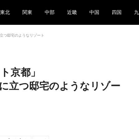
東北
関東
中部
近畿
中国
四国
九
立つ邸宅のようなリゾート
ト京都」
に立つ邸宅のようなリゾー