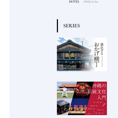
2022.6.30
2025.11.24
TRAVEL
HOTEL
FOOD
る一
点となるシティホテルま
でご紹介【後編】
S
E
R
I
E
S