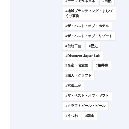
#テーマで巡る日本
#自然
#地域ブランディング・まちづ
くり事例
#ザ・ベスト・オブ・ホテル
#ザ・ベスト・オブ・リゾート
#伝統工芸
#歴史
#Discover Japan Lab
#名宿・名旅館
#柏井壽
#職人・クラフト
#京都土産
#ザ・ベスト・オブ・ギフト
#クラフトビール・ビール
#うつわ
#朝食