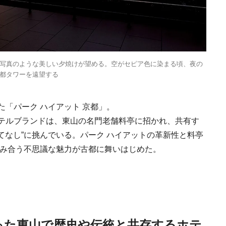
写真のような美しい夕焼けが望める。空がセピア色に染まる頃、夜の
都タワーを遠望する
「パーク ハイアット 京都」。
テルブランドは、東山の名門老舗料亭に招かれ、共有す
もてなし”に挑んでいる。パーク ハイアットの革新性と料亭
らみ合う不思議な魅力が古都に舞いはじめた。
った東山で歴史や伝統と共存するホテ