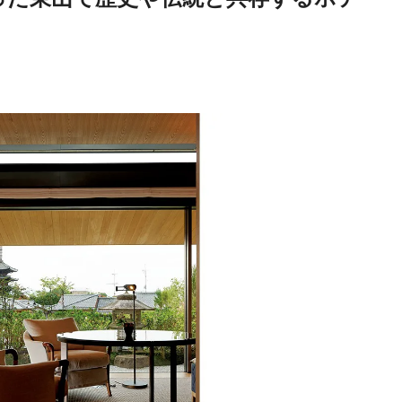
Traditi
Discover Japan 202
号「木と生きる2026
2026.7.31
INFORMATION