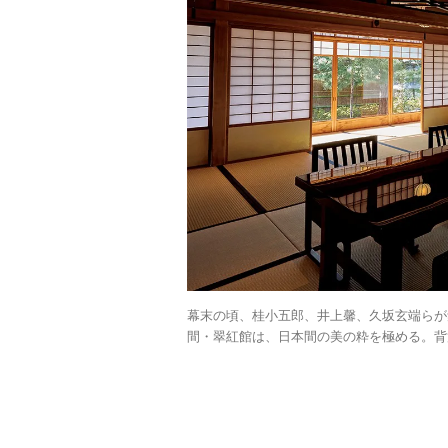
幕末の頃、桂小五郎、井上馨、久坂玄端らが
間・翠紅館は、日本間の美の粋を極める。背