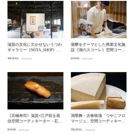
滋賀の文化に欠かせないうつわ
発酵をテーマとした商業文化施
ギャラリー《NOTA_SHOP》空
設《湖のスコーレ》空間コーデ
間コーディネーター...
ィネーター・石村由起子さ...
TRAVEL
2022.5.24
FOOD
2022.5.24
《京極寿司》滋賀×江戸前を発
湖華舞・古株牧場「つやこフロ
信空間コーディネーター・石村
マージュ」空間コーディネータ
由起子さんが行く“発酵”...
ー・石村由起子さんが行く...
FOOD
2022.5.23
TRAVEL
2022.5.23