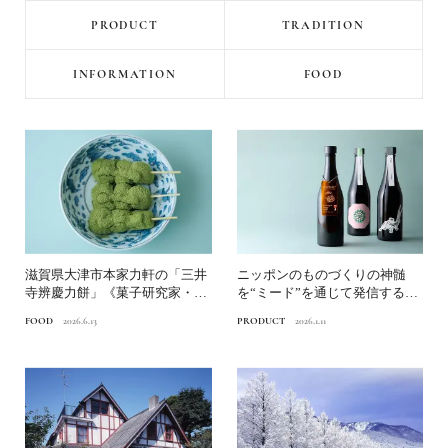
PRODUCT
TRADITION
INFORMATION
FOOD
滋賀県大津市本家力軒の「三井
ニッポンのものづくりの神髄
寺辨慶力餅」《菓子研究家・福
を“ミード”を通じて発信する｜
田里香の民芸お菓子巡礼》
ANTELOPE（滋賀県...
FOOD
2026.6.13
PRODUCT
2026.1.11