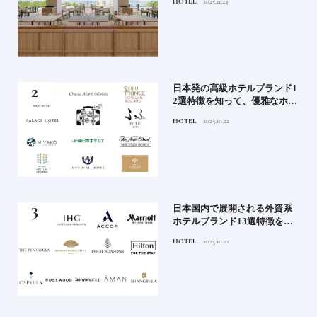
HOTEL
2025.11.24
ィホテルまでご紹介【前編】
蒸留
日本発の高級ホテルブランド1
たい
2選特徴を知って、優雅なホテ
ルステイを満喫｜ホテルブラ
HOTEL
2025.10.22
ンド大解剖①
」実
日本国内で展開される外資系
の実
ホテルブランド13選特徴を知
ら知
って、優雅なホテルステイを
HOTEL
2025.10.22
神様
満喫｜ホテルブランド大解剖
⑦