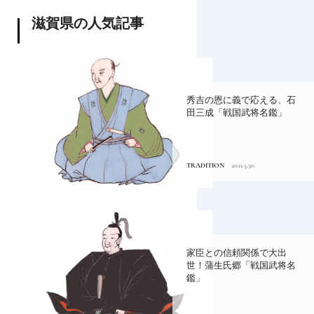
滋賀県の人気記事
秀吉の恩に義で応える、石
田三成「戦国武将名鑑」
TRADITION
2021.5.30
家臣との信頼関係で大出
世！蒲生氏郷「戦国武将名
鑑」