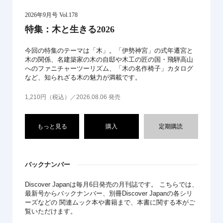
2026年9月号 Vol.178
特集：木と生きる2026
今回の特集のテーマは「木」。「伊勢神宮」の式年遷宮と
木の関係、名建築家の木の自邸や木工の匠の国・飛騨高山
へのファニチャーツーリズム、「木の名作椅子」カタログ
など、知られざる木の魅力が満載です。
1,210円（税込）／2026.08.06 発売
もっと見る
購入
定期購読
バックナンバー
Discover Japanは毎月6日発売の月刊誌です。 こちらでは、
最新号からバックナンバー、別冊Discover Japanの各シリ
ーズなどの 関連ムック本や書籍まで、本書に関する本がご
覧いただけます。