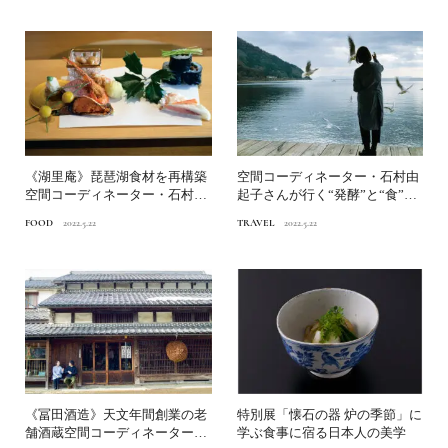
《湖里庵》琵琶湖食材を再構築
空間コーディネーター・石村由
空間コーディネーター・石村由
起子さんが行く“発酵”と“食”で
起子さんが行く“発酵”と...
ととのう滋賀旅
FOOD
2022.5.22
TRAVEL
2022.5.22
《冨田酒造》天文年間創業の老
特別展「懐石の器 炉の季節」に
舗酒蔵空間コーディネーター・
学ぶ食事に宿る日本人の美学