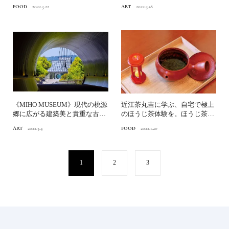
石村由起子さんが行く“発...
FOOD
2022.5.22
ART
2022.3.18
《MIHO MUSEUM》現代の桃源
近江茶丸吉に学ぶ、自宅で極上
郷に広がる建築美と貴重な古代
のほうじ茶体験を。ほうじ茶の
美術品の魅力に浸...
知られざる世界へ
ART
2022.3.4
FOOD
2022.1.20
1
2
3