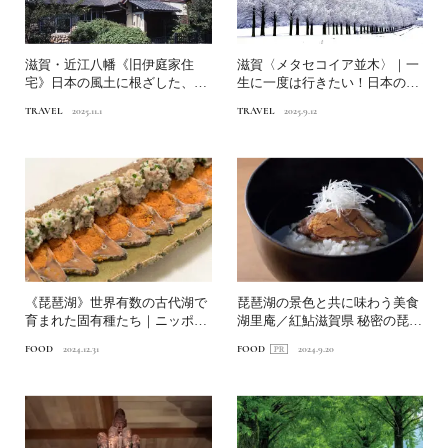
滋賀・近江八幡《旧伊庭家住
滋賀〈メタセコイア並木〉｜一
宅》日本の風土に根ざした、暮
生に一度は行きたい！日本の絶
らしに寄り添う住宅｜日本の...
景ドライブ街道
TRAVEL
2025.11.1
TRAVEL
2025.9.12
《琵琶湖》世界有数の古代湖で
琵琶湖の景色と共に味わう美食
育まれた固有種たち｜ニッポン
湖里庵／紅鮎滋賀県 秘密の琵琶
の魚が美味しい理由
湖
FOOD
2024.12.31
FOOD
2024.9.20