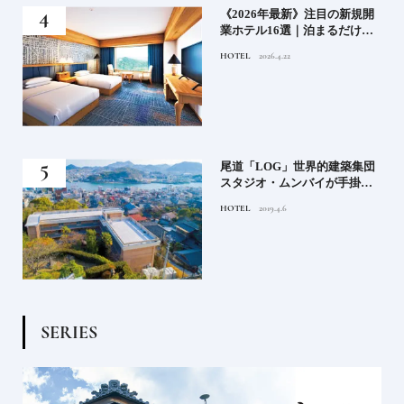
い神
《2026年最新》注目の新規開
参拝
業ホテル16選｜泊まるだけで
特別！デザインが素敵なホテ
HOTEL
2026.4.22
ル
蒸留
尾道「LOG」世界的建築集団
たい
スタジオ・ムンバイが手掛け
た新空間 ～前編～
HOTEL
2019.4.6
S
E
R
I
E
S