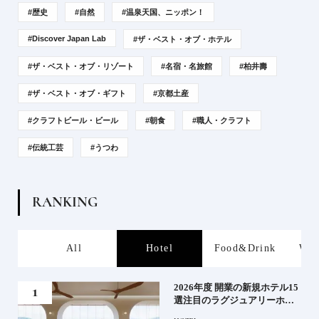
#歴史
#自然
#温泉天国、ニッポン！
#Discover Japan Lab
#ザ・ベスト・オブ・ホテル
#ザ・ベスト・オブ・リゾート
#名宿・名旅館
#柏井壽
#ザ・ベスト・オブ・ギフト
#京都土産
#クラフトビール・ビール
#朝食
#職人・クラフト
#伝統工芸
#うつわ
R
A
N
K
I
N
G
s
All
Hotel
Food&Drink
Wor
たい
2026年度 開業の新規ホテル15
行く
選注目のラグジュアリーホテ
ルや大都市の拠点となるシテ