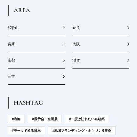
A
R
E
A
和歌山
奈良
兵庫
大阪
京都
滋賀
三重
H
A
S
H
T
A
G
#海鮮
#展示会・企画展
#一度は訪れたい名建築
#テーマで巡る日本
#地域ブランディング・まちづくり事例