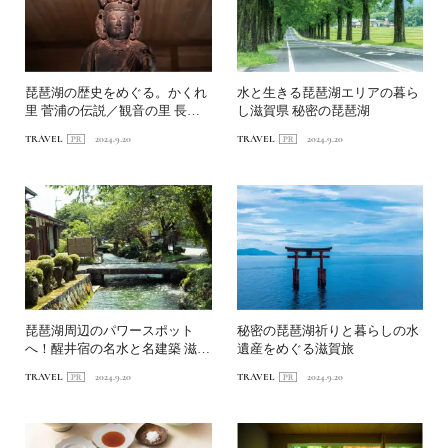
琵琶湖の歴史をめぐる。かくれ
水と生きる琵琶湖エリアの暮ら
里 菅浦の伝説／観音の里 長浜
し滋賀県 秘密の琵琶湖
滋賀県 秘密の琵琶湖
TRAVEL
2024.9.20
TRAVEL
2024.9.20
琵琶湖周辺のパワースポット
秘密の琵琶湖祈りと暮らしの水
へ！醒井宿の名水と名建築 滋賀
遺産をめぐる滋賀旅
県 秘密の琵琶湖
TRAVEL
2024.9.20
TRAVEL
2024.9.20