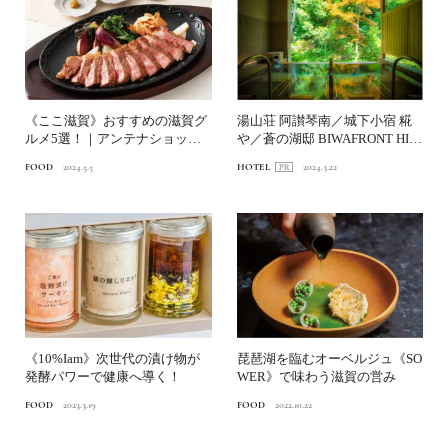
《ここ滋賀》おすすめの滋賀グ
湯山荘 阿讃琴南／城下小宿 糀
ルメ5選！｜アンテナショップ
や／蒼の湖邸 BIWAFRONT HIK
が推す美味しいもの⑯
ONE 香...
FOOD
2024.5.5
HOTEL
2024.3.22
《10%Iam》次世代の漬け物が
琵琶湖を臨むオーベルジュ《SO
発酵パワーで健康へ導く！
WER》で味わう滋賀の営み
FOOD
2023.3.19
FOOD
2022.10.22