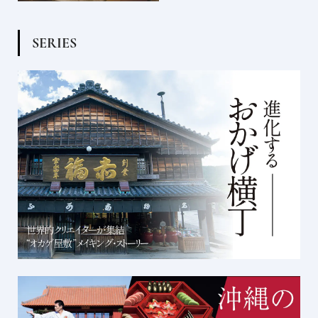
S
E
R
I
E
S