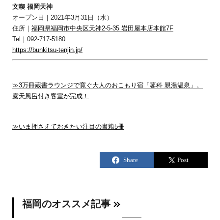
文喫 福岡天神
オープン日｜2021年3月31日（水）
住所｜
福岡県福岡市中央区天神2-5-35 岩田屋本店本館7F
Tel｜092-717-5180
https://bunkitsu-tenjin.jp/
≫3万冊蔵書ラウンジで寛ぐ大人のおこもり宿「蓼科 親湯温泉」。
露天風呂付き客室が完成！
≫いま押さえておきたい注目の書籍5冊
福岡のオススメ記事