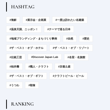
H
A
S
H
T
A
G
#海鮮
#展示会・企画展
#一度は訪れたい名建築
#温泉天国、ニッポン！
#テーマで巡る日本
#地域ブランディング・まちづくり事例
#自然
#歴史
#ザ・ベスト・オブ・ホテル
#ザ・ベスト・オブ・リゾート
#Discover Japan Lab
#伝統工芸
#名宿・名旅館
#柏井壽
#職人・クラフト
#京都土産
#ザ・ベスト・オブ・ギフト
#クラフトビール・ビール
#うつわ
#朝食
R
A
N
K
I
N
G