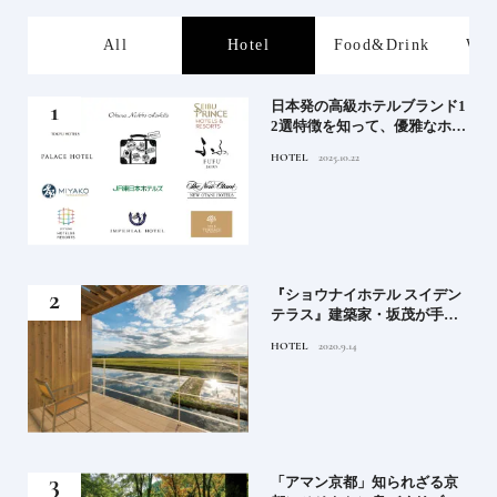
s
All
Hotel
Food&Drink
Wor
屋塩
日本発の高級ホテルブランド1
る高
2選特徴を知って、優雅なホテ
道を
ルステイを満喫｜ホテルブラ
HOTEL
2025.10.22
ンド大解剖①
竹流
『ショウナイホテル スイデン
菓子
テラス』建築家・坂茂が手掛
ける新しい庄内の街づくりの
HOTEL
2020.9.14
シンボル
月号
「アマン京都」知られざる京