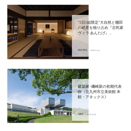
"1日1組限定"大自然と棚田
の絶景を独り占め『古民家
ヴィラ あんたげ』...
HOTEL
2020.11.4
建築家･磯崎新の初期代表
作《北九州市立美術館 本
館・アネックス》
ART
2022.3.23