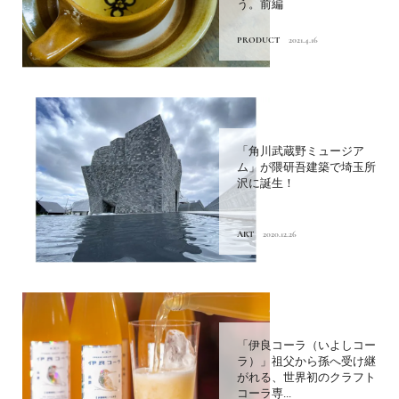
う。前編
PRODUCT
2021.4.16
「角川武蔵野ミュージア
ム」が隈研吾建築で埼玉所
沢に誕生！
ART
2020.12.26
「伊良コーラ（いよしコー
ラ）」祖父から孫へ受け継
がれる、世界初のクラフト
コーラ専...