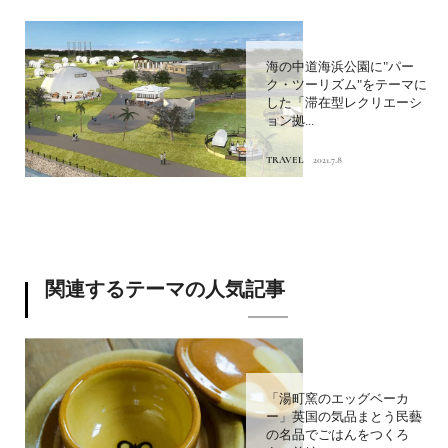
海の中道海浜公園に"パー
ク・ツーリズム"をテーマに
した「滞在型レクリエーシ
ョン拠...
TRAVEL
2021.7.8
関連するテーマの人気記事
「湯町窯のエッグベーカ
ー」英国の気品まとう民藝
の名品でごはんをつくろ