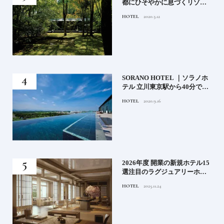
都にひそやかに息づくリゾー
ト
HOTEL
2020.3.12
）」
SORANO HOTEL ｜ソラノホ
神様
テル 立川東京駅から40分で行
って
けるリゾートへ【前編】
HOTEL
2020.9.16
名鑑
る》
2026年度 開業の新規ホテル15
うな
選注目のラグジュアリーホテ
ルや大都市の拠点となるシテ
HOTEL
2025.11.24
ィホテルまでご紹介【後編】