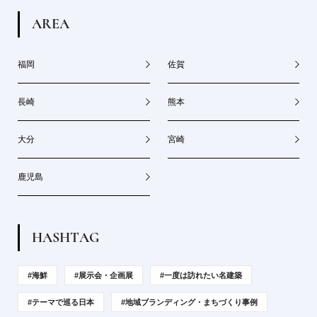
A
R
E
A
福岡
佐賀
長崎
熊本
大分
宮崎
鹿児島
H
A
S
H
T
A
G
#海鮮
#展示会・企画展
#一度は訪れたい名建築
#テーマで巡る日本
#地域ブランディング・まちづくり事例