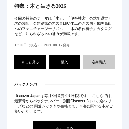
特集：木と生きる2026
今回の特集のテーマは「木」。「伊勢神宮」の式年遷宮と
木の関係、名建築家の木の自邸や木工の匠の国・飛騨高山
へのファニチャーツーリズム、「木の名作椅子」カタログ
など、知られざる木の魅力が満載です。
1,210円（税込）／2026.08.06 発売
もっと見る
購入
定期購読
バックナンバー
Discover Japanは毎月6日発売の月刊誌です。 こちらでは、
最新号からバックナンバー、別冊Discover Japanの各シリ
ーズなどの 関連ムック本や書籍まで、本書に関する本がご
覧いただけます。
もっと見る