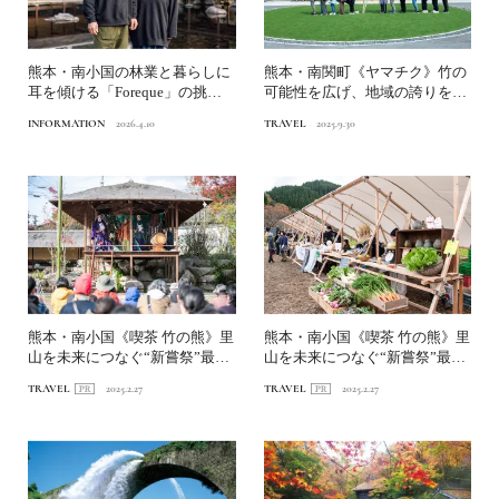
熊本・南小国の林業と暮らしに
熊本・南関町《ヤマチク》竹の
耳を傾ける「Foreque」の挑
可能性を広げ、地域の誇りを生
戦。
み出す｜九州観光まちづく...
INFORMATION
2026.4.10
TRAVEL
2025.9.30
熊本・南小国《喫茶 竹の熊》里
熊本・南小国《喫茶 竹の熊》里
山を未来につなぐ“新嘗祭”最先
山を未来につなぐ“新嘗祭”最先
端のまちづくりがロー...
端のまちづくりがロー...
TRAVEL
2025.2.27
TRAVEL
2025.2.27