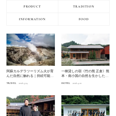
PRODUCT
TRADITION
INFORMATION
FOOD
阿蘇カルデラツーリズム火が育
一棟貸しの宿《竹の熊 正倉》熊
んだ自然に触れる｜持続可能な
本・南小国の自然を生かした建
観光まちづくり
築が地域の未来を開く
TRAVEL
2026.5.24
HOTEL
2026.4.10