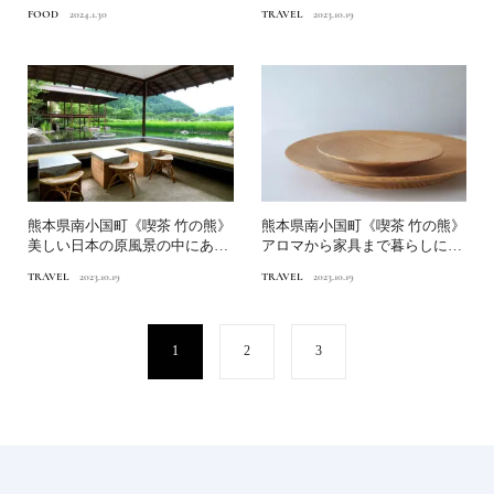
しむバー【前編】｜いま行...
して誕生する「小国杉」
FOOD
2024.1.30
TRAVEL
2023.10.19
熊本県南小国町《喫茶 竹の熊》
熊本県南小国町《喫茶 竹の熊》
美しい日本の原風景の中にある
アロマから家具まで暮らしに取
喫茶店
り入れたい小国杉
TRAVEL
2023.10.19
TRAVEL
2023.10.19
1
2
3