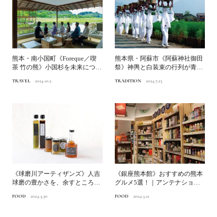
熊本・南小国町《Foreque／喫
熊本県・阿蘇市《阿蘇神社御田
茶 竹の熊》小国杉を未来につな
祭》神輿と白装束の行列が青田
ぐまち・ひとづく...
の小道を行く｜一生に一度...
TRAVEL
2024.10.2
TRADITION
2024.7.23
《球磨川アーティザンズ》人吉
《銀座熊本館》おすすめの熊本
球磨の豊かさを、余すところな
グルメ5選！｜アンテナショッ
く凝縮したひと瓶
プが推す美味しいもの㉗
FOOD
2024.5.30
FOOD
2024.5.12