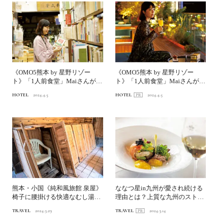
《OMO5熊本 by 星野リゾー
《OMO5熊本 by 星野リゾー
ト》「1人前食堂」MaiさんがO
ト》「1人前食堂」Maiさんが行
MOレンジャーと...
くホテルとめぐる...
HOTEL
2024.4.5
HOTEL
2024.4.5
熊本・小国《純和風旅館 泉屋》
ななつ星in九州が愛され続ける
椅子に腰掛ける快適なむし湯｜
理由とは？上質な九州のストー
伝統の“蒸し”に浸るプ...
リーを体感する列車の旅...
TRAVEL
2024.3.29
TRAVEL
2024.3.14