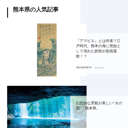
熊本県の人気記事
『アマビエ』とは何者？江
戸時代、熊本の海に突如と
して現れた妖怪が疫病退
散！？
TRADITION
2020.10.7
幻想的な景観が美しい“火の
国”「熊本県」