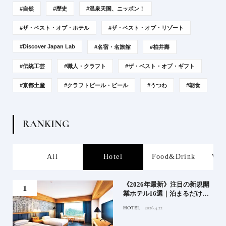
#自然
#歴史
#温泉天国、ニッポン！
#ザ・ベスト・オブ・ホテル
#ザ・ベスト・オブ・リゾート
#Discover Japan Lab
#名宿・名旅館
#柏井壽
#伝統工芸
#職人・クラフト
#ザ・ベスト・オブ・ギフト
#京都土産
#クラフトビール・ビール
#うつわ
#朝食
R
A
N
K
I
N
G
s
All
Hotel
Food&Drink
Wor
業》
《2026年最新》注目の新規開
業ホテル16選｜泊まるだけで
特別！デザインが素敵なホテ
HOTEL
2026.4.22
ル