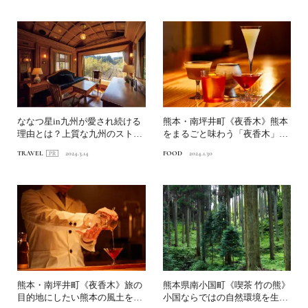
ななつ星in九州が愛され続ける
熊本・南坪井町《夜香木》熊本
理由とは？上質な九州のストー
をまるごと味わう「夜香木」流
リーを体感する列車の旅...
のカクテル【後編】｜いま...
TRAVEL
2024.3.14
FOOD
2024.1.30
熊本・南坪井町《夜香木》旅の
熊本県南小国町《喫茶 竹の熊》
目的地にしたい熊本の風土を楽
小国ならではの自然環境を生か