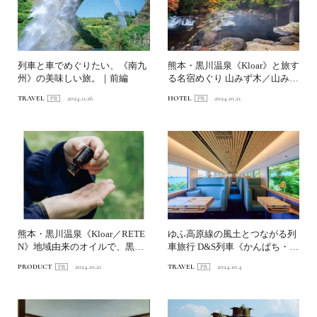
列車と車でめぐりたい、《南九
熊本・黒川温泉《Kloar》と旅す
州》の美味しい旅。｜前編
る名宿めぐり 山みず木／山みず
木別邸 深山山荘...
TRAVEL
2024.11.26
HOTEL
2024.10.21
熊本・黒川温泉《Kloar／RETE
ゆふ高原線の風土とつながる列
N》地域由来のオイルで、黒川
車旅行 D&S列車《かんぱち・い
温泉郷を全身で堪...
ちろく》でゆく九州旅...
PRODUCT
2024.10.21
TRAVEL
2024.10.4