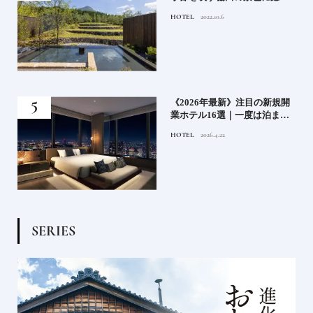
添
れる由布院の湯宿
HOTEL
2022.10.6
業》
《2026年最新》注目の新規開
ーも
業ホテル16選｜一度は泊まり
るま
たい都市型のラグジュアリー
HOTEL
2026.4.22
ホテル
S
E
R
I
E
S