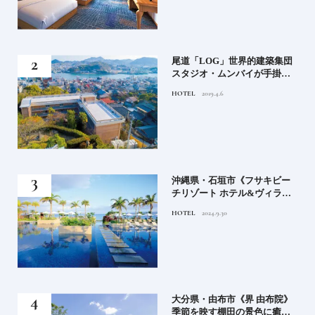
」占
尾道「LOG」世界的建築集団
る氏
スタジオ・ムンバイが手掛け
てお
た新空間 ～前編～
HOTEL
2019.4.6
鑑
）」
沖縄県・石垣市《フサキビー
正義
チリゾート ホテル&ヴィラ
てお
ズ》石垣島のビーチリゾート
HOTEL
2024.9.30
鑑
でゆるりと島時間を楽しむ
房》
大分県・由布市《界 由布院》
ブラ
季節を映す棚田の景色に癒さ