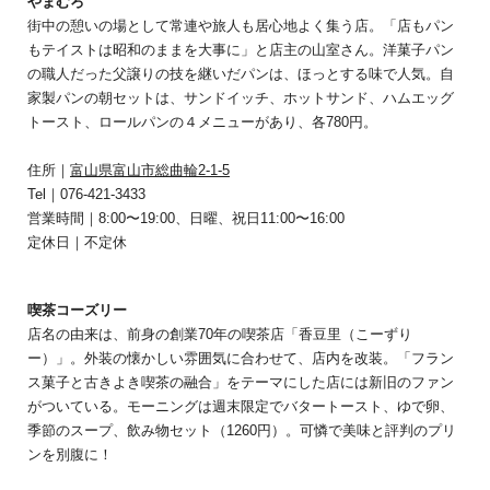
やまむろ
街中の憩いの場として常連や旅人も居心地よく集う店。「店もパン
もテイストは昭和のままを大事に」と店主の山室さん。洋菓子パン
の職人だった父譲りの技を継いだパンは、ほっとする味で人気。自
家製パンの朝セットは、サンドイッチ、ホットサンド、ハムエッグ
トースト、ロールパンの４メニューがあり、各780円。
住所｜
富山県富山市総曲輪2-1-5
Tel｜076-421-3433
営業時間｜8:00〜19:00、日曜、祝日11:00〜16:00
定休日｜不定休
喫茶コーズリー
店名の由来は、前身の創業70年の喫茶店「香豆里（こーずり
ー）」。外装の懐かしい雰囲気に合わせて、店内を改装。「フラン
ス菓子と古きよき喫茶の融合」をテーマにした店には新旧のファン
がついている。モーニングは週末限定でバタートースト、ゆで卵、
季節のスープ、飲み物セット（1260円）。可憐で美味と評判のプリ
ンを別腹に！