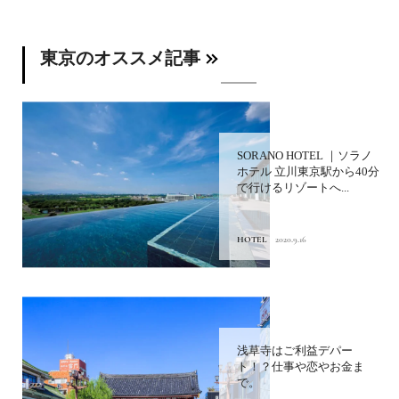
東京のオススメ記事
SORANO HOTEL ｜ソラノ
ホテル 立川東京駅から40分
で行けるリゾートへ...
HOTEL
2020.9.16
浅草寺はご利益デパー
ト！？仕事や恋やお金ま
で。