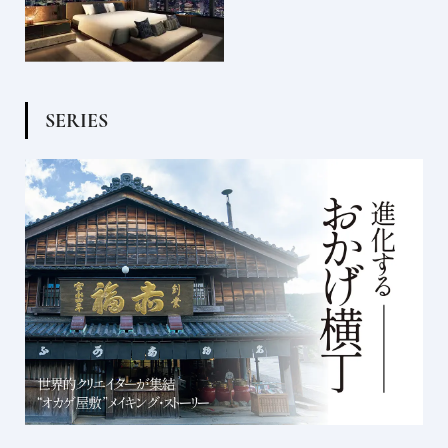
S
E
R
I
E
S