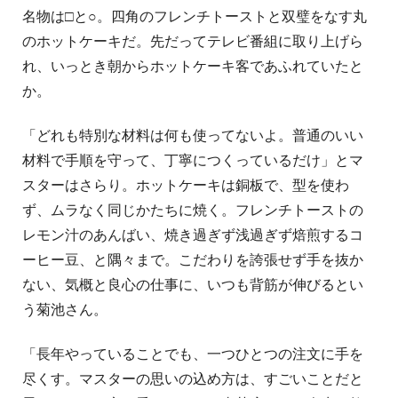
名物は□と○。四角のフレンチトーストと双璧をなす丸
のホットケーキだ。先だってテレビ番組に取り上げら
れ、いっとき朝からホットケーキ客であふれていたと
か。
「どれも特別な材料は何も使ってないよ。普通のいい
材料で手順を守って、丁寧につくっているだけ」とマ
スターはさらり。ホットケーキは銅板で、型を使わ
ず、ムラなく同じかたちに焼く。フレンチトーストの
レモン汁のあんばい、焼き過ぎず浅過ぎず焙煎するコ
ーヒー豆、と隅々まで。こだわりを誇張せず手を抜か
ない、気概と良心の仕事に、いつも背筋が伸びるとい
う菊池さん。
「長年やっていることでも、一つひとつの注文に手を
尽くす。マスターの思いの込め方は、すごいことだと