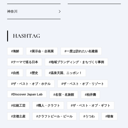
神奈川
H
A
S
H
T
A
G
#海鮮
#展示会・企画展
#一度は訪れたい名建築
#テーマで巡る日本
#地域ブランディング・まちづくり事例
#自然
#歴史
#温泉天国、ニッポン！
#ザ・ベスト・オブ・ホテル
#ザ・ベスト・オブ・リゾート
#Discover Japan Lab
#名宿・名旅館
#柏井壽
#伝統工芸
#職人・クラフト
#ザ・ベスト・オブ・ギフト
#京都土産
#クラフトビール・ビール
#うつわ
#朝食