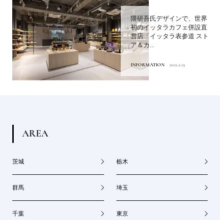
隈研吾氏デザインで、世界
初のイッタラカフェ併設直
営店「イッタラ表参道 スト
ア＆カ...
INFORMATION
2021.2.19
A
R
E
A
茨城
栃木
群馬
埼玉
千葉
東京