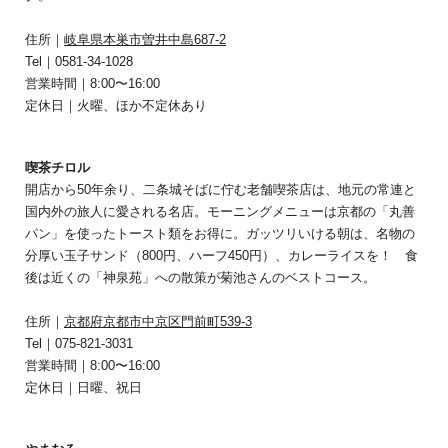
住所｜
岐阜県本巣市曽井中島687-2
Tel｜0581-34-1028
営業時間｜8:00〜16:00
定休日｜火曜、ほか不定休あり
喫茶チロル
開店から50年余り、二条城そばに佇む老舗喫茶店は、地元の常連と
国内外の旅人に愛される名店。モーニングメニューは京都の「丸善
パン」を使ったトースト類をお得に。ガッツリいける朝は、名物の
分厚い玉子サンド（800円、ハーフ450円）、カレーライスを！ 食
後は近くの「神泉苑」への散策が菊池さんのベストコース。
住所｜
京都府京都市中京区門前町539-3
Tel｜075-821-3031
営業時間｜8:00〜16:00
定休日｜日曜、祝日