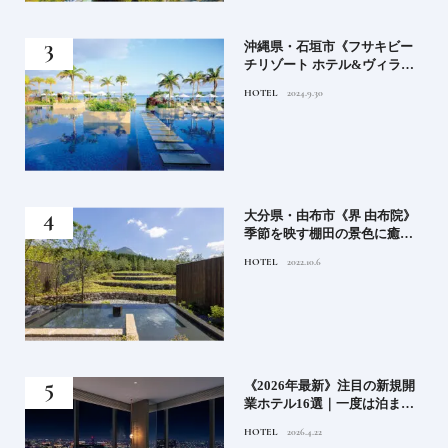
）」
沖縄県・石垣市《フサキビー
正義
チリゾート ホテル&ヴィラ
てお
ズ》石垣島のビーチリゾート
HOTEL
2024.9.30
鑑
でゆるりと島時間を楽しむ
房》
大分県・由布市《界 由布院》
ブラ
季節を映す棚田の景色に癒さ
添
れる由布院の湯宿
HOTEL
2022.10.6
業》
《2026年最新》注目の新規開
ーも
業ホテル16選｜一度は泊まり
るま
たい都市型のラグジュアリー
HOTEL
2026.4.22
ホテル