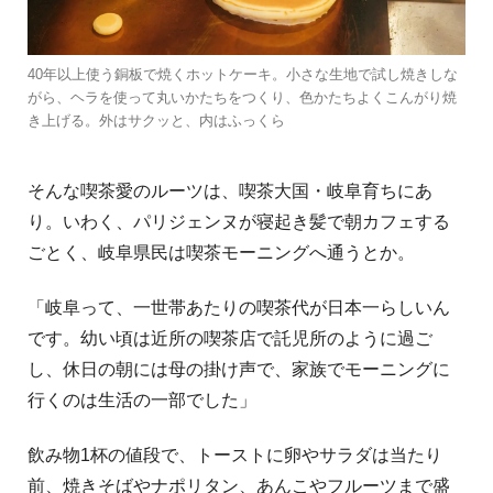
40年以上使う銅板で焼くホットケーキ。小さな生地で試し焼きしな
がら、ヘラを使って丸いかたちをつくり、色かたちよくこんがり焼
き上げる。外はサクッと、内はふっくら
そんな喫茶愛のルーツは、喫茶大国・岐阜育ちにあ
り。いわく、パリジェンヌが寝起き髪で朝カフェする
ごとく、岐阜県民は喫茶モーニングへ通うとか。
「岐阜って、一世帯あたりの喫茶代が日本一らしいん
です。幼い頃は近所の喫茶店で託児所のように過ご
し、休日の朝には母の掛け声で、家族でモーニングに
行くのは生活の一部でした」
飲み物1杯の値段で、トーストに卵やサラダは当たり
前、焼きそばやナポリタン、あんこやフルーツまで盛