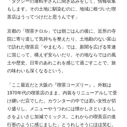
「タクシーの運転手さんに聞き込みをして、情報収集
もします。その土地に馴染むのに、地域に根づいた喫
茶店はうってつけだと思うんです」
京都の「喫茶チロル」では朝ごはんの後に、近所の寺
院に寄り道して気持ちを整えたり、土地勘のない富山
で訪れた喫茶店「やまむろ」では、新聞を広げる常連
に混じって、構えず安らいだり。その地ならではの風
土や歴史、日常のあれこれを感じて過ごすことで、旅
の味わいも深くなるという。
「ここ最近だと大阪の『喫茶コーズリー』。外観は
1970年代の喫茶店のまま、内装をリニューアルして受
け継いだ店でした。カウンターの中では若い女性が切
り盛りし、メニューやうつわには懐かしさといまらし
さをよいさじ加減でミックス。これからの喫茶店の進
行形のように感じました」とうれしそうにほほ笑む。