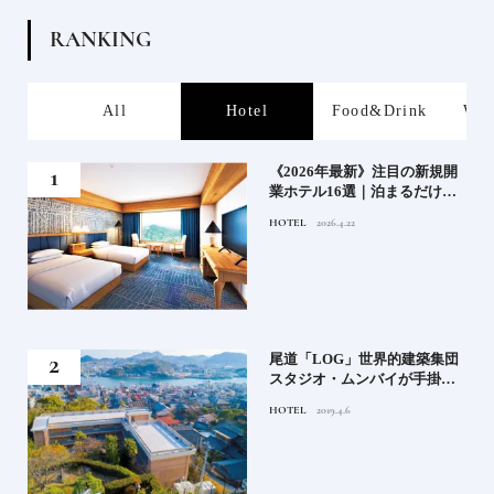
R
A
N
K
I
N
G
s
All
Hotel
Food&Drink
Wor
業》
《2026年最新》注目の新規開
業ホテル16選｜泊まるだけで
特別！デザインが素敵なホテ
HOTEL
2026.4.22
ル
」占
尾道「LOG」世界的建築集団
る氏
スタジオ・ムンバイが手掛け
てお
た新空間 ～前編～
HOTEL
2019.4.6
鑑