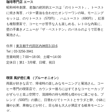
珈琲専門店 エース
昭和46年創業、老舗の絶対的エースは「のりトースト」。トースト
に焼き海苔、バター醤油を合わせたオンリーワンの味。モーニング
セットは、のりトースト（570円）、ハムトースト（690円）。紅茶
も種類豊富で、コーヒーが苦手な人も楽しめる。レトロな内装に、
壁の手書きメニューが『ザ・ベストテン』のパネルのようで圧巻と
菊池さん。
住所｜
東京都千代田区内神田3-10-6
Tel｜03-3256-3941
営業時間｜7:00〜18:00、土曜〜14:00
定休日｜第1・3月曜、日曜、祝日
喫茶 風炉想仁庵 （ブルーオニオン）
両親が好きな店で、帰省時の楽しみなモーニングと菊池さん。コー
ヒー専門の喫茶店で、カウンター後ろにはすてきなコーヒーカップ
がずらりと並ぶ空間で、混雑時の待ち時間も穏やかに過ごせる。ブ
レンド（500円）の膳に、日替わりでトーストとサラダと卵、小鉢に
麺やお粥、果物などが付く。目も味も大人が満足する岐阜モーニン
グ。