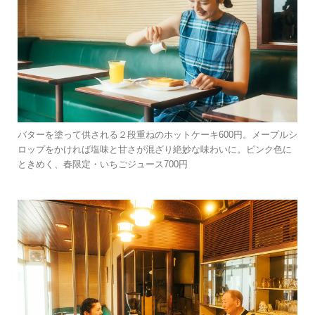
バターを塗って供される２段重ねのホットケーキ600円。メープルシ
ロップをかければ塩味と甘さが混ざり絶妙な味わいに。ピンク色に
ときめく、春限定・いちごジュース700円