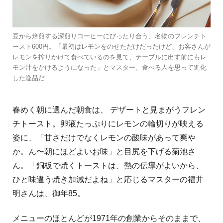
豆から焙煎する深煎りコーヒーにぴったり合う、名物のフレンチト
ースト600円。「最初はレモンをのせただけだったけど、お客さんが
レモンを搾りかけて食べているのを見て、テーブルに出す前にもレ
モン汁をかけるようになった」とマスター。食べる人を思って進化
した逸品だ
春めく朝に選んだ朝食は、 デザートと見まがうフレン
チトースト。卵液たっぷりにレモンの輪切りが映える
姿に、「甘さだけでなくレモンの酸味があって爽や
か。ん〜朝にほどよいお味」と目尻を下げる菊池さ
ん。「銅板で焼くトーストは、熱の伝導がよいから、
ひと味違う焼き加減だよね」と応じるマスターの福井
明さんは、御年85。
メニューのほとんどが1971年の創業からそのままで、