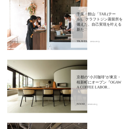
千葉・館山「TAIL(テー
ル)」クラフトジン蒸留所を
備えた、自己実現を叶える
新た...
TRAVEL
2021.10.9
京都の“小川珈琲"が東京・
桜新町にオープン『OGAW
A COFFEE LABOR...
FOOD
2020.10.5