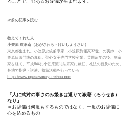
ることで、心あるお辞儀が生まれます。
≪前の記事を読む
教えてくれた人
小笠原 敬承斎
（おがさわら・けいしょうさい）
東京都生まれ。小笠原忠統前宗家（小笠原惣領家32世）の実姉・小
笠原日映門跡の真孫。聖心女子専門学校卒業。英国留学の後、副宗
家を経て、平成8年に小笠原流礼法宗家に就任。礼法の普及のため、
各地で指導・講演、執筆活動を行っている
https://www.ogasawararyu-reihou.com
「人に式対の事さのみ
繁きは返りて狼藉（ろうぜき）
なり」
＝お辞儀は何度もするものではなく、一度のお辞儀に
心を込めるもの