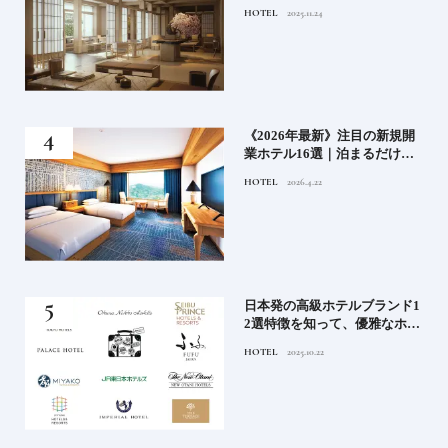
ルや大都市の拠点となるシテ
HOTEL
2025.11.24
ィホテルまでご紹介【後編】
た
《2026年最新》注目の新規開
たい
業ホテル16選｜泊まるだけで
特別！デザインが素敵なホテ
HOTEL
2026.4.22
ル
）で
日本発の高級ホテルブランド1
後
2選特徴を知って、優雅なホテ
ルステイを満喫｜ホテルブラ
HOTEL
2025.10.22
ンド大解剖①