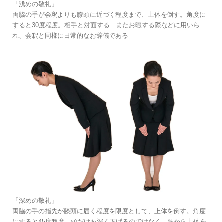
「浅めの敬礼」
両脇の手が会釈よりも膝頭に近づく程度まで、上体を倒す。角度に
すると30度程度。相手と対面する、またお暇する際などに用いら
れ、会釈と同様に日常的なお辞儀である
「深めの敬礼」
両脇の手の指先が膝頭に届く程度を限度として、上体を倒す。角度
にすると45度程度。頭だけを深く下げるのではなく、腰から上体を