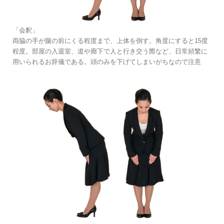
「会釈」
両脇の手が腿の前にくる程度まで、上体を倒す。角度にすると15度
程度。部屋の入退室、道や廊下で人と行き交う際など、日常頻繁に
用いられるお辞儀である。頭のみを下げてしまいがちなので注意