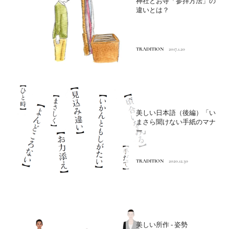
神社とお寺「参拝方法」の
違いとは？
TRADITION
2017.1.20
美しい日本語（後編）「い
まさら聞けない手紙のマナ
ー」
TRADITION
2020.12.30
美しい所作 - 姿勢