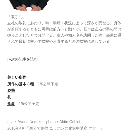
「双手礼」
立礼の敬礼にあたり、時・場所・状況によって深さが異なる。身体
が前傾するとともに両手は前方へと動くが、基本は左右の手の間は
握りこぶしひとつ分開ける。友人や知人宅を訪問した際、部屋に通
されて最初に交わす挨拶やお暇するときの挨拶に適している
≫次の記事を読む
美しい所作
所作の基本３種
1/6公開予定
姿勢
礼
食事
1/5公開予定
text：Ayano Nomizu photo：Akito Ochiai
2016年4月「30分で納得 ニッポン文化集中講座 マナー」