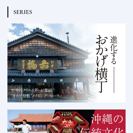
S
E
R
I
E
S