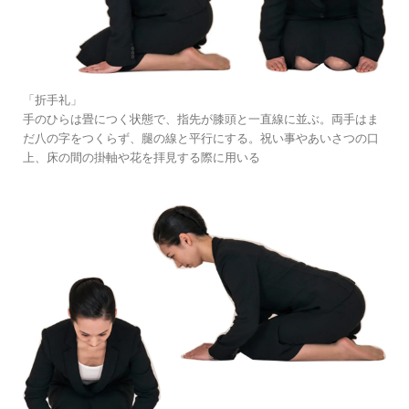
「折手礼」
手のひらは畳につく状態で、指先が膝頭と一直線に並ぶ。両手はま
だ八の字をつくらず、腿の線と平行にする。祝い事やあいさつの口
上、床の間の掛軸や花を拝見する際に用いる