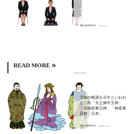
TRADITION
2021.1.2
READ MORE
万物の根源を示すといわれ
る三柱「天之御中主神」
「高御産巣日神」「神産巣
日神」日本...
TRADITION
2020.11.24