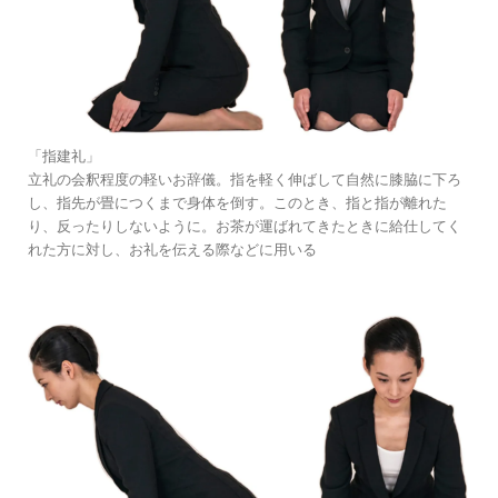
「指建礼」
立礼の会釈程度の軽いお辞儀。指を軽く伸ばして自然に膝脇に下ろ
し、指先が畳につくまで身体を倒す。このとき、指と指が離れた
り、反ったりしないように。お茶が運ばれてきたときに給仕してく
れた方に対し、お礼を伝える際などに用いる