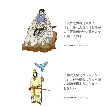
「須佐之男命（スサノ
オ）」暴れん坊だけど頭が
よく正義感が強い日本人な
ら知っておき...
TRADITION
2020.11.20
「神武天皇（ジンムテンノ
ウ）」神を統合した日本国
の創始者日本人なら知って
おきたい...
TRADITION
2020.12.23