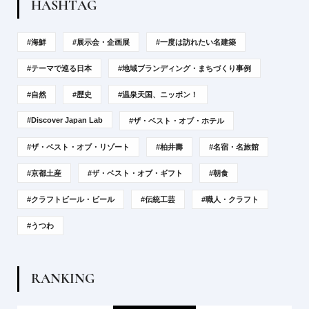
H
A
S
H
T
A
G
#海鮮
#展示会・企画展
#一度は訪れたい名建築
#テーマで巡る日本
#地域ブランディング・まちづくり事例
#自然
#歴史
#温泉天国、ニッポン！
#Discover Japan Lab
#ザ・ベスト・オブ・ホテル
#ザ・ベスト・オブ・リゾート
#柏井壽
#名宿・名旅館
#京都土産
#ザ・ベスト・オブ・ギフト
#朝食
#クラフトビール・ビール
#伝統工芸
#職人・クラフト
#うつわ
R
A
N
K
I
N
G