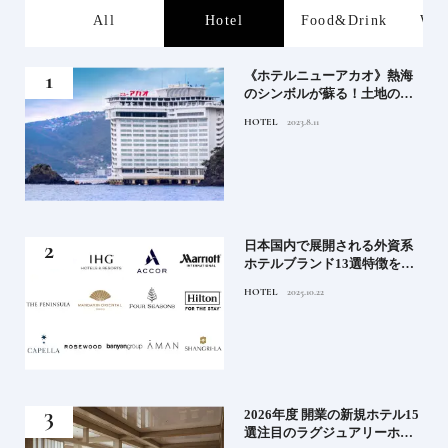
s
All
Hotel
Food&Drink
Wor
、か
《ホテルニューアカオ》熱海
武将
のシンボルが蘇る！土地の歴
史を語る絶景宿がオープン
HOTEL
2023.8.11
｜2
日本国内で展開される外資系
史
ホテルブランド13選特徴を知
って、優雅なホテルステイを
HOTEL
2025.10.22
満喫｜ホテルブランド大解剖
⑦
！密
2026年度 開業の新規ホテル15
選注目のラグジュアリーホテ