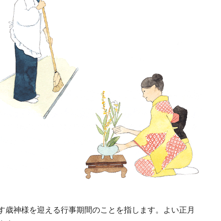
那須塩原市図書館みる
2026年度 開業の新規ホテ
料理のプロ達
》森の中を散歩してい
ル15選注目のラグジュア
「山椒」10選
ような図書空間
リーホテルや大都市の拠
2022.6.30
2025.11.24
2026.2.10
EL
HOTEL
FOOD
点となるシティホテルま
でご紹介【後編】
す歳神様を迎える行事期間のことを指します。よい正月