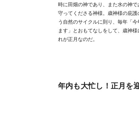
時に田畑の神であり、また水の神で
守ってくださる神様。歳神様の庇護
《うめきた公園》大阪に
Dis
う自然のサイクルに則り、毎年「今
自然と人をつなぐランド
号「
ます」とおもてなしをして、歳神様
スケープが誕生
2022.6.11
TRAVEL
INFO
れが正月なのだ。
年内も大忙し！正月を
日本の都市は緑地が少な
「
い？都市開発のキーは“緑
ミ
化”にあり！｜みどりのあ
多
2025.4.21
INFORMATION
TRAD
るまちづくり①
本
ニ