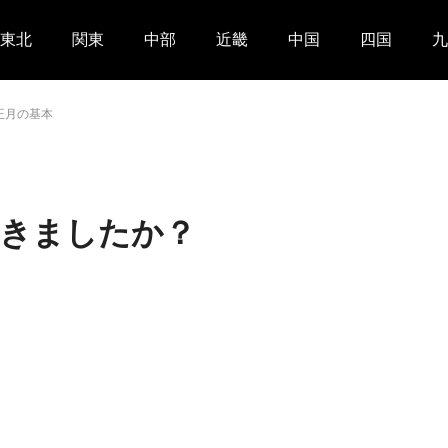
東北
関東
中部
近畿
中国
四国
九
正月の基本
できましたか？