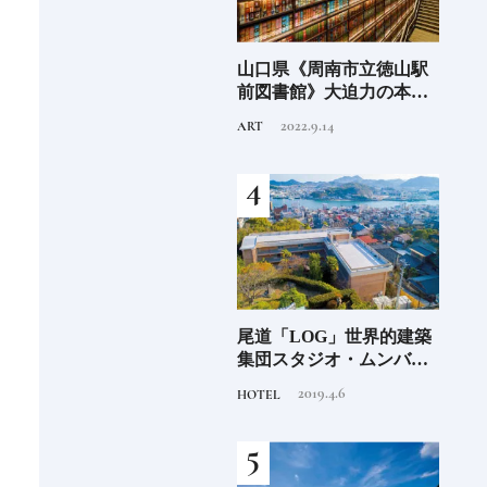
んカルチャ
山口県《周南市立徳山駅
現存する世界最古の会社
めんを探
前図書館》大迫力の本棚
《金剛組》創業1445年の
アート！内藤廣設計、人
歩み【前編】
2022.9.14
2023.7.31
ART
INFORMATION
と街をつなぐ駅直結の図
書館
・バー》の
尾道「LOG」世界的建築
2026年秋、首里城正殿が
世界のバー
集団スタジオ・ムンバイ
完成予定！復興を機に、
 ICE®と
が手掛けた新空間 ～前編
伝統技術の継承が進む｜
2019.4.6
2026.5.19
HOTEL
TRADITION
と向き合い
～
首里城正殿、復興のいま
点に迫る