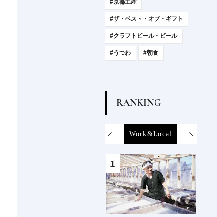
#京都土産
#ザ・ベスト・オブ・ギフト
#クラフトビール・ビール
#うつわ
#朝食
R
A
N
K
I
N
G
otel
Food&Drink
Work&Local
Product
Art&