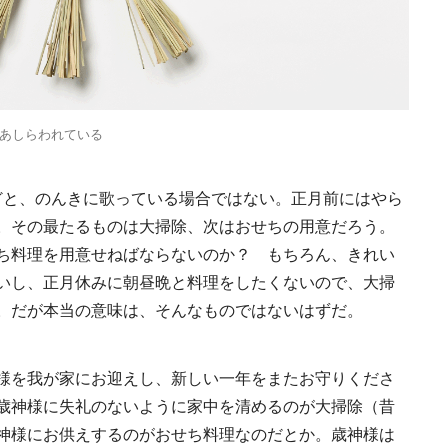
次元の塩づくり《田野
日本発の高級ホテルブラ
青森県弘前市 
塩二郎》現代に受け継
ンド12選特徴を知って、
「竹流し」《
る高知の“塩"スピリ
優雅なホテルステイを満
民芸お菓子巡
2025.7.30
2025.10.22
2024.8.25
EL
HOTEL
FOOD
ト塩の道をゆく高知旅
喫｜ホテルブランド大解
中編
剖①
あしらわれている
どと、のんきに歌っている場合ではない。正月前にはやら
。その最たるものは大掃除、次はおせちの用意だろう。
ち料理を用意せねばならないのか？ もちろん、きれい
県弘前市 大阪屋の
『ショウナイホテル スイ
料理のプロ達
いし、正月休みに朝昼晩と料理をしたくないので、大掃
竹流し」《福田里香の
デンテラス』建築家・坂
「一味・七味
芸お菓子巡礼》
茂が手掛ける新しい庄内
。だが本当の意味は、そんなものではないはずだ。
2024.8.25
2020.9.14
2026.2.7
D
HOTEL
FOOD
の街づくりのシンボル
様を我が家にお迎えし、新しい一年をまたお守りくださ
歳神様に失礼のないように家中を清めるのが大掃除（昔
神様にお供えするのがおせち料理なのだとか。歳神様は