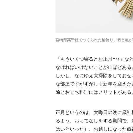
Discover Japan 2026年9月
新
号「木と生きる2026」
屋
がれ
2026.7.31
INFORMATION
TRAV
ッ
｜
宮崎県高千穂でつくられた輪飾り。鶴と亀が
「もういくつ寝るとお正月〜♪」な
なければいけないことが山ほどある
しかし、なにゆえ大掃除をしておせ
Ento ＜エントウ＞ 海士町
青森
な部屋ですがすがしく新年を迎えた
地球と人が循環する、未
「
来の島の観光拠点〈前
民
除とおせち料理にはメリットがある
2021.8.29
HOTEL
FOO
編〉
正月というのは、大晦日の晩に歳神
るよう、おもてなしをする期間で、
はいといった）、お越しになった歳