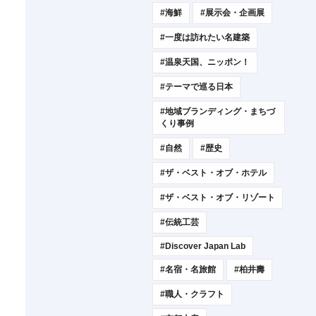
#海鮮
#展示会・企画展
#一度は訪れたい名建築
#温泉天国、ニッポン！
#テーマで巡る日本
#地域ブランディング・まちづ
くり事例
#自然
#歴史
#ザ・ベスト・オブ・ホテル
#ザ・ベスト・オブ・リゾート
#伝統工芸
#Discover Japan Lab
#名宿・名旅館
#柏井壽
#職人・クラフト