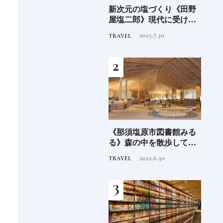
大阪屋の
新次元の塩づくり《田野
新次元の塩づくり《田野
福田里香の
屋塩二郎》現代に受け継
屋塩二郎》現代に受け継
礼》
がれる高知の“塩"スピリ
がれる高知の“塩"スピリ
2025.7.30
2025.7.30
TRAVEL
TRAVEL
ット塩の道をゆく高知旅
ット塩の道をゆく高知旅
｜中編
｜中編
が愛用する
《那須塩原市図書館みる
Discover Japan 2026年9
唐辛子」6選
る》森の中を散歩してい
号「木と生きる2026」
るような図書空間
2022.6.30
2026.7.31
TRAVEL
INFORMATION