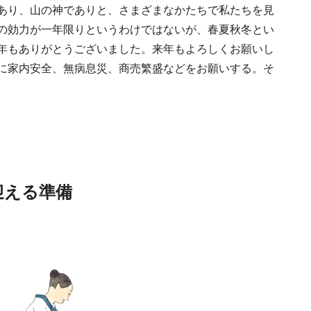
あり、山の神でありと、さまざまなかたちで私たちを見
の効力が一年限りというわけではないが、春夏秋冬とい
cover Japan 2026年9月
「アマン京都」知られざ
ご当地そうめ
年もありがとうございました。来年もよろしくお願いし
木と生きる2026」
る京都にひそやかに息づ
ー究極のそう
に家内安全、無病息災、商売繁盛などをお願いする。そ
くリゾート
せ！中編
2026.7.31
2020.3.12
2021.5.27
RMATION
HOTEL
FOOD
迎える準備
伊邪那美神（イザナ
SORANO HOTEL ｜ソラ
銀座《スタア
）」イザナギとともに
ノホテル 立川東京駅から
岸 久が語る、
くの神様を生み出す日
40分で行けるリゾートへ
を変えたNINJA
2020.11.17
2020.9.16
2026.8.6
ITION
HOTEL
FOOD
人なら知っておきたい
【前編】
は？前編｜氷
ッポンの神様名鑑
続けたその原