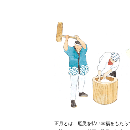
MEMU EARTH HOTEL
《
／メムアースホテル先進
る
的な建築と十勝の無垢な
る
2021.11.14
HOTEL
TRAV
る自然を原体験できる一
棟貸しホテル
正月とは、厄災を払い幸福をもたら