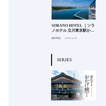
が愛用する
SORANO HOTEL ｜ソラ
磁器とは？陶器との違い
【前編】
ノホテル 立川東京駅から
って？《うつわの基礎知
40分で行けるリゾートへ
識》
2020.9.16
2020.12.4
HOTEL
TRADITION
【前編】
S
E
R
I
E
S