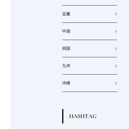
近畿
中国
四国
九州
沖縄
H
A
S
H
T
A
G