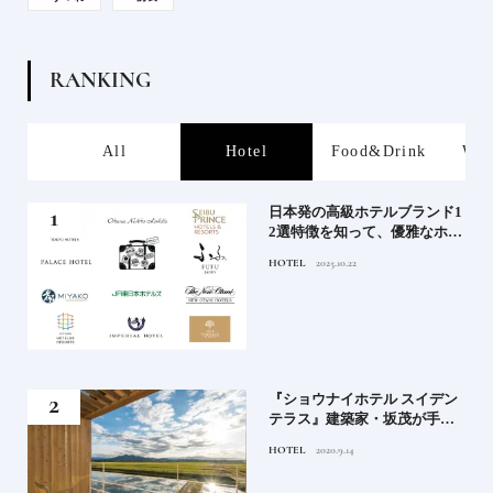
R
A
N
K
I
N
G
s
All
Hotel
Food&Drink
Wor
屋塩
日本発の高級ホテルブランド1
る高
2選特徴を知って、優雅なホテ
道を
ルステイを満喫｜ホテルブラ
HOTEL
2025.10.22
ンド大解剖①
竹流
『ショウナイホテル スイデン
菓子
テラス』建築家・坂茂が手掛
ける新しい庄内の街づくりの
HOTEL
2020.9.14
シンボル