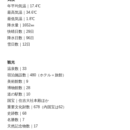
年平均気温｜17.4℃
最高気温｜34.6℃
最低気温｜1.8℃
降水量｜1652㎜
快晴日数｜29日
降水日数｜96日
雪日数｜12日
観光
温泉数｜33
宿泊施設数｜480（ホテル＋旅館）
美術館数｜9
博物館数｜28
道の駅数｜10
国宝｜住吉大社本殿ほか
重要文化財数｜678（内国宝は62）
史跡数｜68
名勝数｜7
天然記念物数｜17