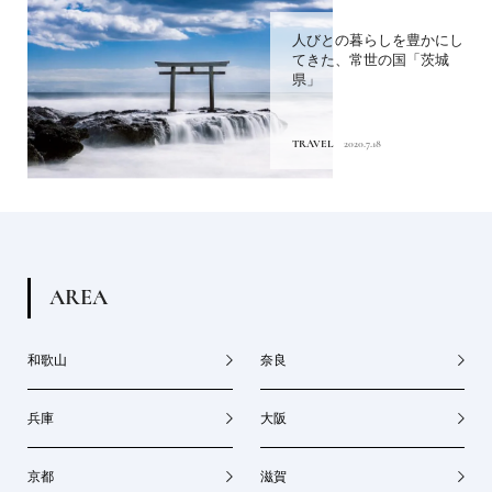
人びとの暮らしを豊かにし
てきた、常世の国「茨城
県」
TRAVEL
2020.7.18
A
R
E
A
和歌山
奈良
兵庫
大阪
京都
滋賀