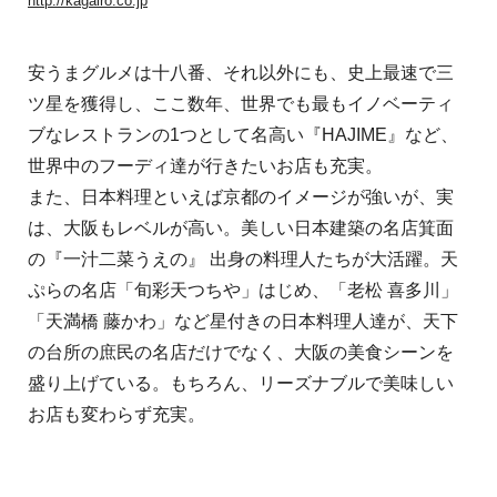
http://kagairo.co.jp
安うまグルメは十八番、それ以外にも、史上最速で三
ツ星を獲得し、ここ数年、世界でも最もイノベーティ
ブなレストランの1つとして名高い『HAJIME』など、
世界中のフーディ達が行きたいお店も充実。
また、日本料理といえば京都のイメージが強いが、実
は、大阪もレベルが高い。美しい日本建築の名店箕面
の『一汁二菜うえの』 出身の料理人たちが大活躍。天
ぷらの名店「旬彩天つちや」はじめ、「老松 喜多川」
「天満橋 藤かわ」など星付きの日本料理人達が、天下
の台所の庶民の名店だけでなく、大阪の美食シーンを
盛り上げている。もちろん、リーズナブルで美味しい
お店も変わらず充実。