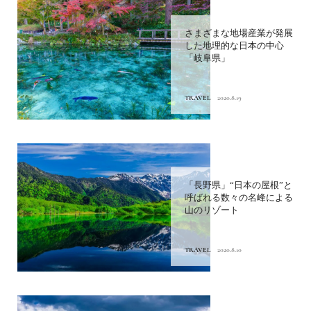
さまざまな地場産業が発展
した地理的な日本の中心
「岐阜県」
TRAVEL
2020.8.19
「長野県」“日本の屋根”と
呼ばれる数々の名峰による
山のリゾート
TRAVEL
2020.8.10