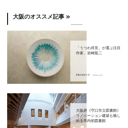
大阪のオススメ記事
「うつわ祥見」が選ぶ注目
作家、岩崎龍二
PRODUCT
2020.4.10
大阪府《守口市立図書館》
リノベーション建築も愉し
める市内初図書館