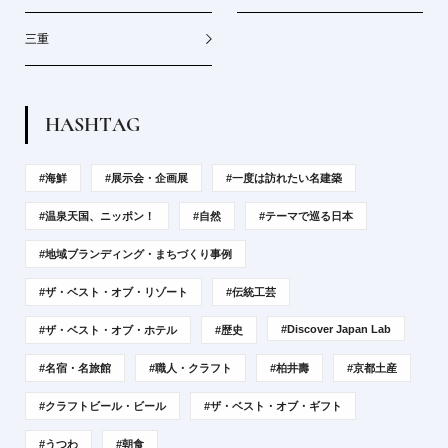
三重
H
A
S
H
T
A
G
#海鮮
#展示会・企画展
#一度は訪れたい名建築
#温泉天国、ニッポン！
#自然
#テーマで巡る日本
#地域ブランディング・まちづくり事例
#ザ・ベスト・オブ・リゾート
#伝統工芸
#Discover Japan Lab
#ザ・ベスト・オブ・ホテル
#歴史
#名宿・名旅館
#職人・クラフト
#柏井壽
#京都土産
#クラフトビール・ビール
#ザ・ベスト・オブ・ギフト
#うつわ
#朝食