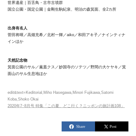
世界遺産｜百舌鳥・古市古墳群
国立公園・国定公園｜金剛生駒紀泉、明治の森箕面、全2カ所
出身有名人
菅田将暉／高畑充希／北村一輝／aiko／和田アキ子／ナインティナ
インほか
天然記念物
箕面公園のサル／薫蓋クス／妙国寺のソテツ／野間の大ケヤキ／箕
面山のサル生息地ほか
edit&text=Keditorial,Miho Hasegawa,Minori Fujikawa,Satomi
Koba,Shoko Okai
2020年7･8月号 特集「この夏、どこ行く？ニッポンの旅計画108」