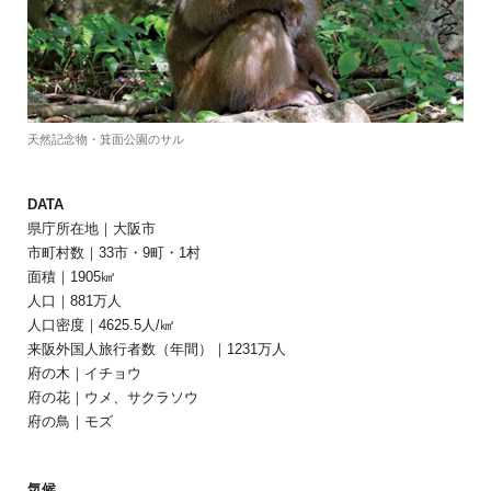
天然記念物・箕面公園のサル
DATA
県庁所在地｜大阪市
市町村数｜33市・9町・1村
面積｜1905㎢
人口｜881万人
人口密度｜4625.5人/㎢
来阪外国人旅行者数（年間）｜1231万人
府の木｜イチョウ
府の花｜ウメ、サクラソウ
府の鳥｜モズ
気候