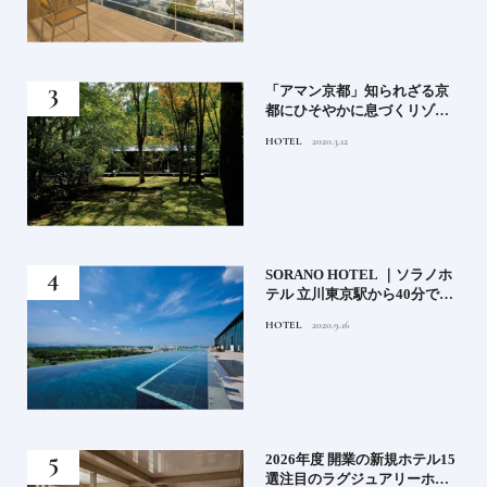
月号
「アマン京都」知られざる京
都にひそやかに息づくリゾー
ト
HOTEL
2020.3.12
）」
SORANO HOTEL ｜ソラノホ
神様
テル 立川東京駅から40分で行
って
けるリゾートへ【前編】
HOTEL
2020.9.16
名鑑
る》
2026年度 開業の新規ホテル15
うな
選注目のラグジュアリーホテ