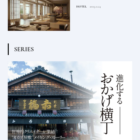
ルや大都市の拠点となるシテ
HOTEL
2025.11.24
ィホテルまでご紹介【後編】
S
E
R
I
E
S