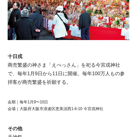
十日戎
商売繁盛の神さま「えべっさん」を祀る今宮戎神社
で、毎年1月9日から11日に開催。毎年100万人もの参
拝客が商売繁盛を祈願する。
会期｜毎年1月9〜10日
会場｜大阪府大阪市浪速区恵美須西1-6-10 今宮戎神社
その他