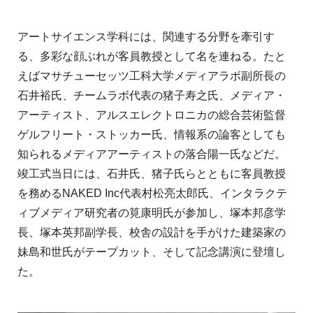
アートサイエンス学科には、関連する分野を牽引す
る、多彩な顔ぶれが客員教授として名を連ねる。たと
えばマサチューセッツ工科大学メディアラボ副所長の
石井裕氏、チームラボ代表の猪子寿之氏、メディア・
アーティスト、アルスエレクトロニカの総合芸術監督
ゲルフリート・ストッカー氏、情報系の論客としても
知られるメディアアーティストの落合陽一氏などだ。
竣工式当日には、石井氏、猪子氏らとともに客員教授
を務めるNAKED Inc代表村松亮太郎氏、インタラクテ
ィブメディア研究者の筧康明氏が参加し、塚本邦彦学
長、塚本英邦副学長、校舎の設計を手がけた建築家の
妹島和世氏がテープカット、そして記念講演に登壇し
た。