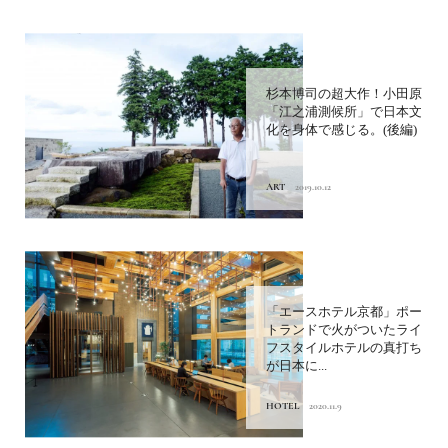
杉本博司の超大作！小田原
「江之浦測候所」で日本文
化を身体で感じる。(後編)
ART
2019.10.12
「エースホテル京都」ポー
トランドで火がついたライ
フスタイルホテルの真打ち
が日本に...
HOTEL
2020.11.9