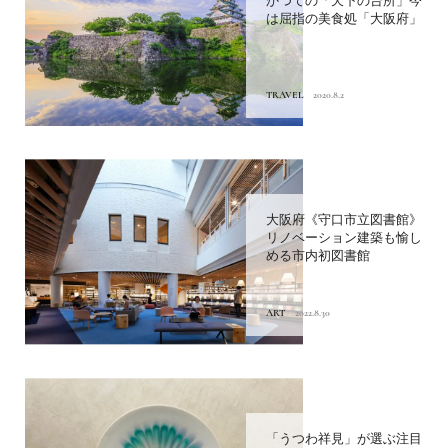
かつての「天下の台所」今
は屈指の美食処「大阪府」
TRAVEL
2020.8.2
大阪府《守口市立図書館》
リノベーション建築も愉し
める市内初図書館
ART
2022.8.30
「うつわ祥見」が選ぶ注目