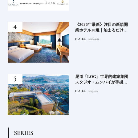
い神
《2026年最新》注目の新規開
参拝
業ホテル16選｜泊まるだけで
特別！デザインが素敵なホテ
HOTEL
2026.4.22
ル
蒸留
尾道「LOG」世界的建築集団
たい
スタジオ・ムンバイが手掛け
た新空間 ～前編～
HOTEL
2019.4.6
S
E
R
I
E
S