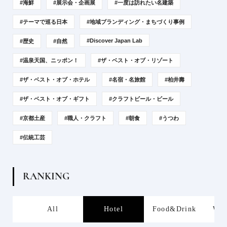
#海鮮
#展示会・企画展
#一度は訪れたい名建築
#テーマで巡る日本
#地域ブランディング・まちづくり事例
#Discover Japan Lab
#歴史
#自然
#温泉天国、ニッポン！
#ザ・ベスト・オブ・リゾート
#ザ・ベスト・オブ・ホテル
#名宿・名旅館
#柏井壽
#ザ・ベスト・オブ・ギフト
#クラフトビール・ビール
#京都土産
#職人・クラフト
#朝食
#うつわ
#伝統工芸
R
A
N
K
I
N
G
s
All
Hotel
Food&Drink
Wor