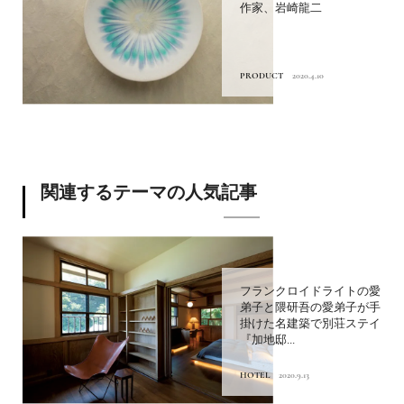
作家、岩崎龍二
PRODUCT
2020.4.10
関連するテーマの人気記事
フランクロイドライトの愛
弟子と隈研吾の愛弟子が手
掛けた名建築で別荘ステイ
『加地邸...
HOTEL
2020.9.13