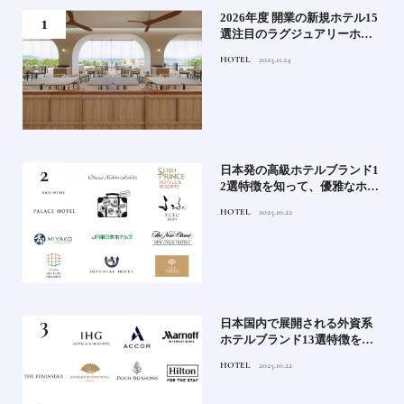
たい
2026年度 開業の新規ホテル15
行く
選注目のラグジュアリーホテ
ルや大都市の拠点となるシテ
HOTEL
2025.11.24
ィホテルまでご紹介【前編】
蒸留
日本発の高級ホテルブランド1
たい
2選特徴を知って、優雅なホテ
ルステイを満喫｜ホテルブラ
HOTEL
2025.10.22
ンド大解剖①
」実
日本国内で展開される外資系
の実
ホテルブランド13選特徴を知
ら知
って、優雅なホテルステイを
HOTEL
2025.10.22
神様
満喫｜ホテルブランド大解剖
⑦