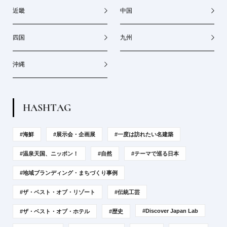
近畿
中国
四国
九州
沖縄
H
A
S
H
T
A
G
#海鮮
#展示会・企画展
#一度は訪れたい名建築
#温泉天国、ニッポン！
#自然
#テーマで巡る日本
#地域ブランディング・まちづくり事例
#ザ・ベスト・オブ・リゾート
#伝統工芸
#Discover Japan Lab
#ザ・ベスト・オブ・ホテル
#歴史