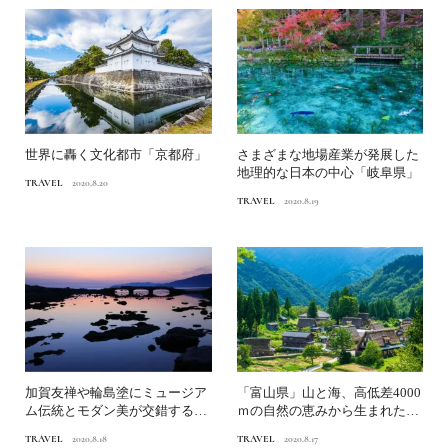
世界に轟く文化都市「京都府」
さまざまな地場産業が発展した
地理的な日本の中心「岐阜県」
TRAVEL
2020.8.20
TRAVEL
2020.8.19
加賀友禅や輪島塗にミュージア
「富山県」山と海、高低差4000
ム伝統とモダン美が交錯する
ｍの自然の恵みから生まれた水
「石川県」
の王国
TRAVEL
2020.8.18
TRAVEL
2020.8.17