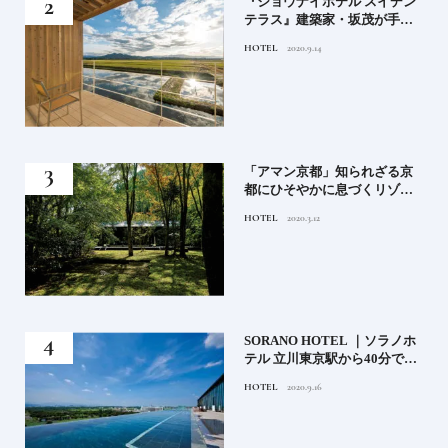
竹流
『ショウナイホテル スイデン
菓子
テラス』建築家・坂茂が手掛
ける新しい庄内の街づくりの
HOTEL
2020.9.14
シンボル
月号
「アマン京都」知られざる京
都にひそやかに息づくリゾー
ト
HOTEL
2020.3.12
）」
SORANO HOTEL ｜ソラノホ
神様
テル 立川東京駅から40分で行
って
けるリゾートへ【前編】
HOTEL
2020.9.16
名鑑