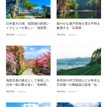
日本最大の湖、琵琶湖の絶景レ
穏やかな瀬戸内海を望み平和を
イクビューが美しい「滋賀県」
象徴する「広島県」
TRAVEL
2020.8.29
TRAVEL
2020.8.28
海路交易の拠点として発展した
有田焼や伊万里焼などが有名な
日本一島の数が多い「長崎県」
日本随一の陶磁器の産地「佐賀
県」
TRAVEL
2020.8.27
TRAVEL
2020.8.26