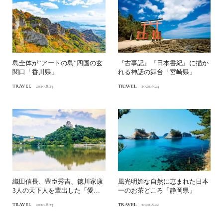
島全体が“アートの島”四国の玄
『古事記』『日本書紀』に描か
関口「香川県」
れる神話の舞台「宮崎県」
TRAVEL
2020.8.25
TRAVEL
2020.8.24
織田信長、豊臣秀吉、徳川家康
風光明媚な自然に恵まれた日本
3人の天下人を輩出した「愛知
一のお茶どころ「静岡県」
県」
TRAVEL
2020.8.23
TRAVEL
2020.8.22