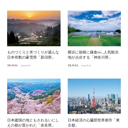
ものづくりと米づくりが盛んな
横浜に箱根に鎌倉etc.,人気観光
日本有数の豪雪県「新潟県」
地が点在する「神奈川県」
TRAVEL
2020.8.16
TRAVEL
2020.8.16
日本建国の地ともされるいにし
日本経済の心臓部世界都市「東
えの都が置かれた「奈良県」
京都」