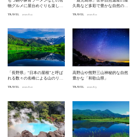
もつ鍋や豚骨ラーメンなどの名
「鹿児島県」世界自然遺産の屋
物グルメに屋台めぐりも楽しい
久島など多彩で豊かな自然の宝
「福岡県」
庫
TRAVEL
2020.8.12
TRAVEL
2020.8.11
「長野県」“日本の屋根”と呼ば
高野山や熊野三山神秘的な自然
れる数々の名峰による山のリゾ
豊かな「和歌山県」
ート
TRAVEL
2020.8.10
TRAVEL
2020.8.9