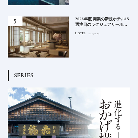
る》
2026年度 開業の新規ホテル15
うな
選注目のラグジュアリーホテ
ルや大都市の拠点となるシテ
HOTEL
2025.11.24
ィホテルまでご紹介【後編】
S
E
R
I
E
S