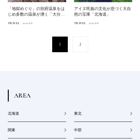
「地獄めぐり」の別府温泉をは
アイヌ民族の文化が息づく大自
じめ多数の温泉が湧く「大分
然の宝庫「北海道」
県」
TRAVEL
2020.8.8
TRAVEL
2020.8.8
1
2
A
R
E
A
北海道
東北
関東
中部