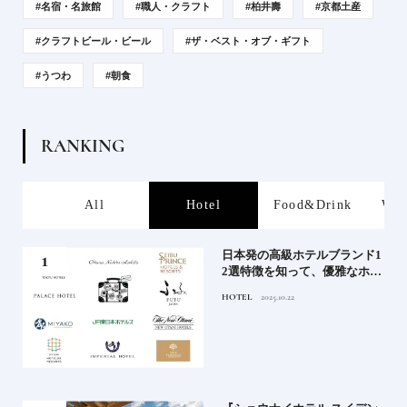
#名宿・名旅館
#職人・クラフト
#柏井壽
#京都土産
#クラフトビール・ビール
#ザ・ベスト・オブ・ギフト
#うつわ
#朝食
R
A
N
K
I
N
G
s
All
Hotel
Food&Drink
Wor
屋塩
日本発の高級ホテルブランド1
る高
2選特徴を知って、優雅なホテ
道を
ルステイを満喫｜ホテルブラ
HOTEL
2025.10.22
ンド大解剖①