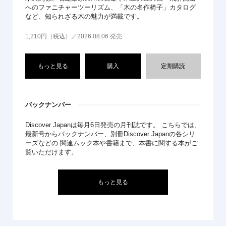
へのファニチャーツーリズム、「木の名作椅子」カタログ
など、知られざる木の魅力が満載です。
1,210円（税込）／2026.08.06 発売
もっと見る
購入
定期購読
バックナンバー
Discover Japanは毎月6日発売の月刊誌です。 こちらでは、
最新号からバックナンバー、別冊Discover Japanの各シリ
ーズなどの 関連ムック本や書籍まで、本書に関する本がご
覧いただけます。
もっと見る