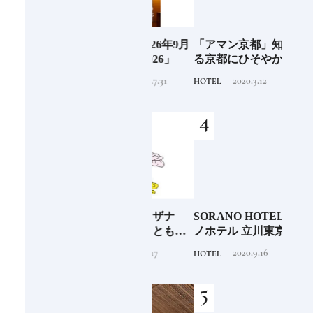
阪に
Discover Japan 2026年9月
「アマン京都」知られざ
ご当
ンド
号「木と生きる2026」
る京都にひそやかに息づ
ー究
くリゾート
せ！
2026.7.31
2020.3.12
INFORMATION
HOTEL
FOOD
少な
「伊邪那美神（イザナ
SORANO HOTEL ｜ソラ
銀座
“緑
ミ）」イザナギとともに
ノホテル 立川東京駅から
岸 
のあ
多くの神様を生み出す日
40分で行けるリゾートへ
を変え
2020.11.17
2020.9.16
TRADITION
HOTEL
FOOD
本人なら知っておきたい
【前編】
は？
ニッポンの神様名鑑
続け