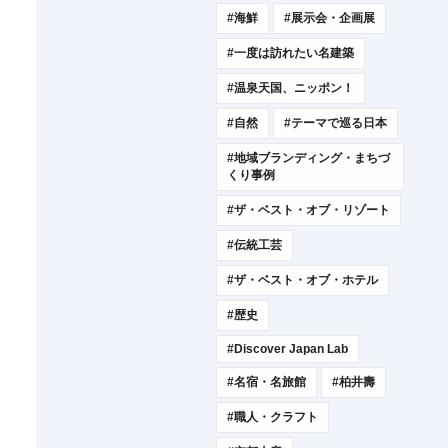
#海鮮
#展示会・企画展
#一度は訪れたい名建築
#温泉天国、ニッポン！
#自然
#テーマで巡る日本
#地域ブランディング・まちづ
くり事例
#ザ・ベスト・オブ・リゾート
#伝統工芸
#ザ・ベスト・オブ・ホテル
#歴史
#Discover Japan Lab
#名宿・名旅館
#柏井壽
#職人・クラフト