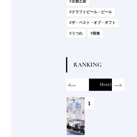
#京都土産
#クラフトビール・ビール
#ザ・ベスト・オブ・ギフト
#うつわ
#朝食
R
A
N
K
I
N
G
on
SDGs
All
Hotel
Food&Dri