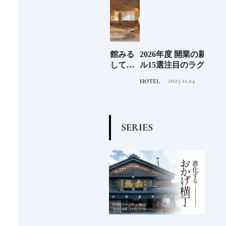
EL
《那須塩原市図書館みる
2026年度 開業の新規ホテ
料理
先進
る》森の中を散歩してい
ル15選注目のラグジュア
「山
垢な
るような図書空間
リーホテルや大都市の拠
2022.6.30
2025.11.24
TRAVEL
HOTEL
FOOD
る一
点となるシティホテルま
でご紹介【後編】
S
E
R
I
E
S