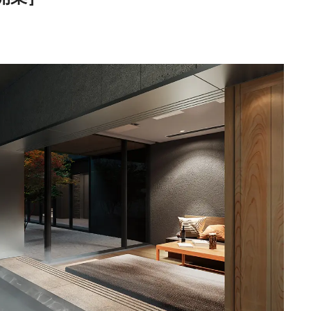
《うめきた公園》大
自然と人をつなぐラ
スケープが誕生
2022.6.11
TRAVEL
日本の都市は緑地が
い？都市開発のキーは
化”にあり！｜みどり
2025.4.21
INFORMATION
るまちづくり①