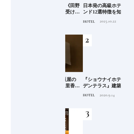
6年9月
新次元の塩づくり《田野
日本発の高級ホテルブラ
青森
」
屋塩二郎》現代に受け継
ンド12選特徴を知って、
「竹
がれる高知の“塩"スピリ
優雅なホテルステイを満
民芸
2025.7.30
2025.10.22
TRAVEL
HOTEL
FOOD
ット塩の道をゆく高知旅
喫｜ホテルブランド大解
｜中編
剖①
海士町
青森県弘前市 大阪屋の
『ショウナイホテル スイ
料理
、未
「竹流し」《福田里香の
デンテラス』建築家・坂
「一
前
民芸お菓子巡礼》
茂が手掛ける新しい庄内
2024.8.25
2020.9.14
FOOD
HOTEL
FOOD
の街づくりのシンボル