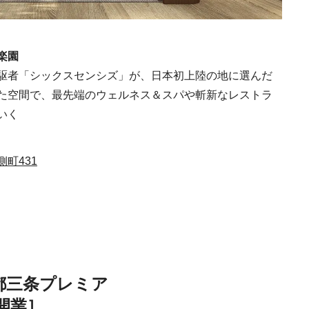
Discover Japan 202
号「木と生きる2026
2026.7.31
INFORMATION
楽園
駆者「シックスセンシズ」が、日本初上陸の地に選んだ
た空間で、最先端のウェルネス＆スパや斬新なレストラ
いく
町431
Ento ＜エントウ＞ 
地球と人が循環する
来の島の観光拠点〈
2021.8.29
HOTEL
編〉
都三条プレミア
日開業］