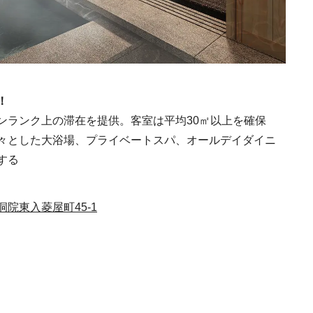
MEMU EARTH HOT
／メムアースホテル
！
的な建築と十勝の無
2021.11.14
HOTEL
る自然を原体験でき
ンランク上の滞在を提供。客室は平均30㎡以上を確保
棟貸しホテル
々とした大浴場、プライベートスパ、オールデイダイニ
する
院東入菱屋町45-1