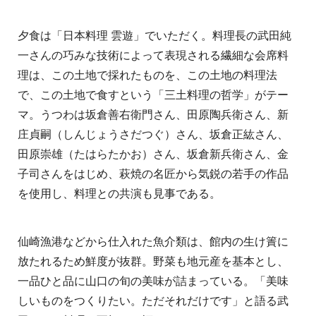
夕食は「日本料理 雲遊」でいただく。料理長の武田純
一さんの巧みな技術によって表現される繊細な会席料
理は、この土地で採れたものを、この土地の料理法
で、この土地で食すという「三土料理の哲学」がテー
マ。うつわは坂倉善右衛門さん、田原陶兵衛さん、新
庄貞嗣（しんじょうさだつぐ）さん、坂倉正紘さん、
田原崇雄（たはらたかお）さん、坂倉新兵衛さん、金
子司さんをはじめ、萩焼の名匠から気鋭の若手の作品
を使用し、料理との共演も見事である。
仙崎漁港などから仕入れた魚介類は、館内の生け簀に
放たれるため鮮度が抜群。野菜も地元産を基本とし、
一品ひと品に山口の旬の美味が詰まっている。「美味
しいものをつくりたい。ただそれだけです」と語る武