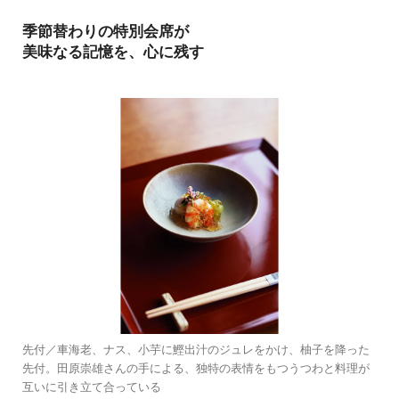
季節替わりの特別会席が
美味なる記憶を、心に残す
先付／車海老、ナス、小芋に鰹出汁のジュレをかけ、柚子を降った
先付。田原崇雄さんの手による、独特の表情をもつうつわと料理が
互いに引き立て合っている