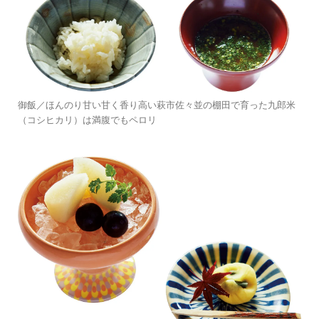
御飯／ほんのり甘い甘く香り高い萩市佐々並の棚田で育った九郎米
（コシヒカリ）は満腹でもペロリ