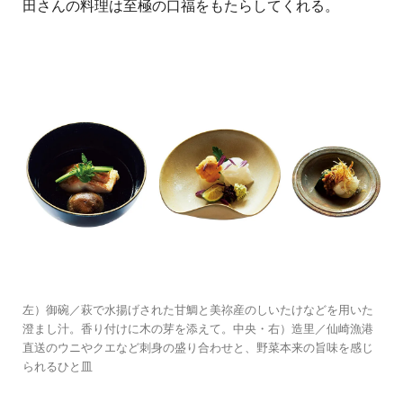
田さんの料理は至極の口福をもたらしてくれる。
左）御碗／萩で水揚げされた甘鯛と美祢産のしいたけなどを用いた
澄まし汁。香り付けに木の芽を添えて。中央・右）造里／仙崎漁港
直送のウニやクエなど刺身の盛り合わせと、野菜本来の旨味を感じ
られるひと皿