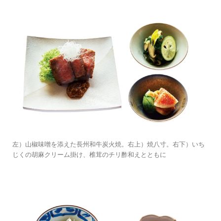
左）山椒味噌を添えた長州和牛炭火焼。右上）焼八寸。右下）いち
じくの胡麻クリーム掛け、椎茸のチリ酢和えとともに