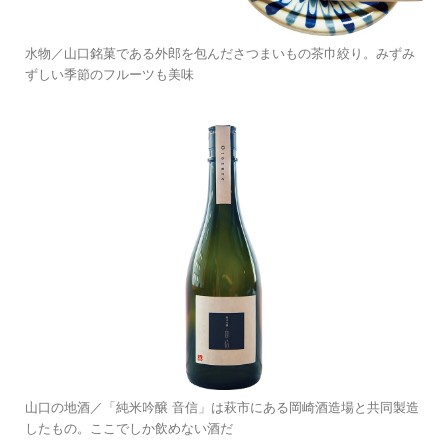
水物／山口銘菓である外郎を包んださつまいもの茶巾絞り。みずみ
ずしい季節のフルーツも美味
山口の地酒／「純米吟醸 音信」は萩市にある岡崎酒造場と共同製造
したもの。ここでしか飲めない酒だ