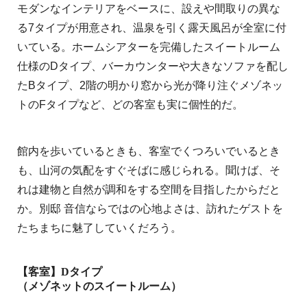
モダンなインテリアをベースに、設えや間取りの異な
る7タイプが用意され、温泉を引く露天風呂が全室に付
いている。ホームシアターを完備したスイートルーム
仕様のDタイプ、バーカウンターや大きなソファを配し
たBタイプ、2階の明かり窓から光が降り注ぐメゾネッ
トのFタイプなど、どの客室も実に個性的だ。
館内を歩いているときも、客室でくつろいでいるとき
も、山河の気配をすぐそばに感じられる。聞けば、そ
れは建物と自然が調和をする空間を目指したからだと
か。別邸 音信ならではの心地よさは、訪れたゲストを
たちまちに魅了していくだろう。
【客室】Dタイプ
（メゾネットのスイートルーム）