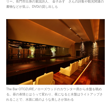
リー。長門市出身の童謡詩人、 金子みすゞさんの詩集や観光関連の
書物などが並ぶ。DVDの貸し出しも
The Bar OTOZURE／ローズウッドのカウンター席から水盤を眺め
る。昼の表情とはうって変わり、夜になると水盤はライトアップさ
れることで、水面に鏡のような美しさが加わる