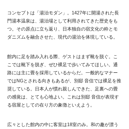
コンセプトは「湯治モダン」。1427年に開湯された長
門湯本温泉は、湯治場として利用されてきた歴史をも
つ。その原点に立ち返り、日本独自の宿文化の粋とモ
ダニズムを融合させた、現代の湯治を体現している。
館内に足を踏み入れる際、ゲストはまず靴を脱ぐ。こ
こでは靴下を脱ぎ、ぜひ裸足で歩いてみてほしい。通
路には主に畳を採用しているからだ。一般的なマナー
ではNGとされる向きもあるが、別邸 音信では裸足を推
奨している。日本人が慣れ親しんできた、足裏への畳
の感覚は、とても心地よい。これは別邸 音信が表現す
る宿屋としての在り方の象徴といえよう。
広々とした館内の中に客室は18室のみ。和の趣が漂う