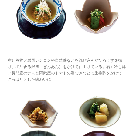
左）蓋物／岩国レンコンや自然薯などを混ぜ込んだひろうすを揚
げ、出汁香る銀餡（ぎんあん）をかけて仕上げている。右）冷し鉢
／長門産のナスと阿武産のトマトの湯むきなどに生姜酢をかけて、
さっぱりとした味わいに