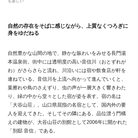
も楽しい
自然の存在をそばに感じながら、上質なくつろぎに
身をゆだねる
自然豊かな山間の地で、静かな賑わいをみせる長門湯
本温泉街。街中には透明度の高い音信川（おとずれが
わ）がさらさらと流れ、川沿いには宿や飲食店が軒を
連ねている。音信川を上流へ向かって進んでいくと、
葉擦れや鳥のさえずり、虫の声が一層大きく響きわた
り、緑の中から堂々とした宿が姿を表す。宿の名は
「大谷山荘」。山口県屈指の名宿として、国内外の要
人を迎えてきた。そしてその隣にある、品位漂う門構
えの建物が、大谷山荘の別館として2006年に開かれた
「別邸 音信」である。