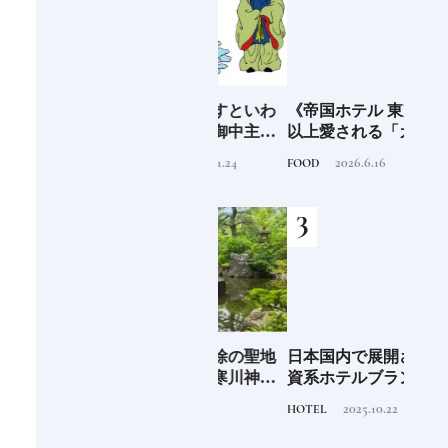
まち
万物の根源を示すといわ
《帝国ホテル 東京》50年
「桃
①｜
れる三柱「天之御中主
以上愛される「ガルガン
どち
界と
神」「高御産巣日神」
チュワ」のブルーベリー
きフ
2020.11.24
2026.6.16
TRADITION
FOOD
FOOD
合施
「神産巣日神」日本人な
パイ｜一流ホテルの美味
ら知っておきたいニッポ
しいスイーツ
ンの神様名鑑
EL
全国唯一の八方除の聖地
日本国内で展開される外
石川
先進
《寒川神社》｜寒川神社
資系ホテルブランド13選
約必
垢な
のパワーは御本殿の裏に
特徴を知って、優雅なホ
2023.9.14
2025.10.22
TRAVEL
HOTEL
FOOD
る一
あり。
テルステイを満喫｜ホテ
ルブランド大解剖⑦