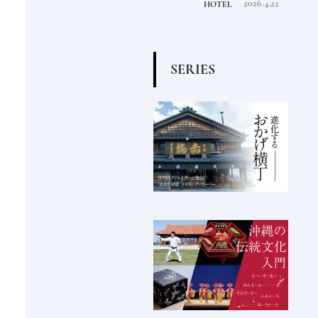
2020.8.23
2026.4.22
FOOD
HOTEL
FOOD
S
E
R
I
E
S