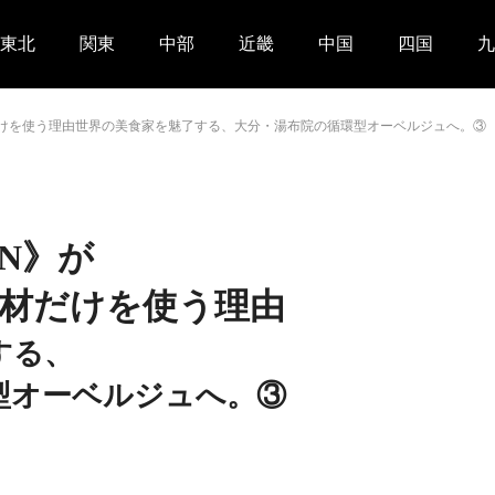
東北
関東
中部
近畿
中国
四国
九
食材だけを使う理由世界の美食家を魅了する、大分・湯布院の循環型オーベルジュへ。③
IN》が
材だけを使う理由
する、
型オーベルジュへ。③