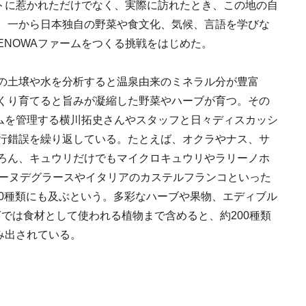
クトに惹かれただけでなく、実際に訪れたとき、この地の自
。一から日本独自の野菜や食文化、気候、言語を学びな
ENOWAファームをつくる挑戦をはじめた。
の土壌や水を分析すると温泉由来のミネラル分が豊富
くり育てると旨みが凝縮した野菜やハーブが育つ。その
ームを管理する横川拓史さんやスタッフと日々ディスカッシ
行錯誤を繰り返している。たとえば、オクラやナス、サ
ろん、キュウリだけでもマイクロキュウリやラリーノホ
レーヌデグラースやイタリアのカステルフランコといった
40種類にも及ぶという。多彩なハーブや果物、エディブル
では食材として使われる植物まで含めると、約200種類
み出されている。