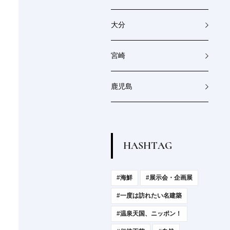
大分
宮崎
鹿児島
H
A
S
H
T
A
G
#海鮮
#展示会・企画展
#一度は訪れたい名建築
#温泉天国、ニッポン！