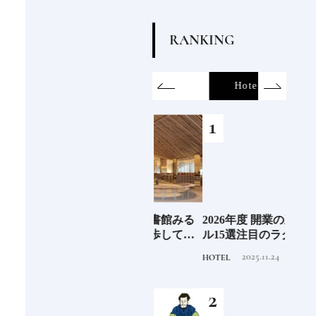
R
A
N
K
I
N
G
on
SDGs
All
Hotel
Food&Dri
あの
《那須塩原市図書館みる
2026年度 開業の新規ホテ
《帝国
の京
る》森の中を散歩してい
ル15選注目のラグジュア
以上
るような図書空間
リーホテルや大都市の拠
チュ
2022.6.30
2025.11.24
TRAVEL
HOTEL
FOOD
点となるシティホテルま
パイ
でご紹介【前編】
しい