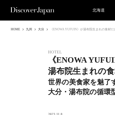
北海道
HOME
九州
大分
《ENOWA YUFUIN》が湯布院生まれの
HOTEL
《ENOWA YUFU
湯布院生まれの食
世界の美食家を魅了
大分・湯布院の循環
2023.11.8