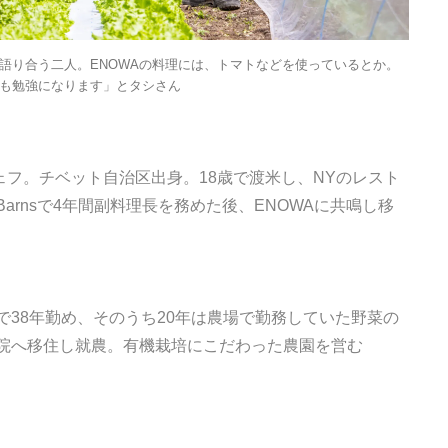
語り合う二人。ENOWAの料理には、トマトなどを使っているとか。
も勉強になります」とタシさん
都市緑化を目指す、“
づくり”最新事例集！
「みどりの価値を世
2025.4.29
INFORMATION
共創・共有」、「複
ブシェフ。チベット自治区出身。18歳で渡米し、NYのレスト
設の緑化」
tone Barnsで4年間副料理長を務めた後、ENOWAに共鳴し移
38年勤め、そのうち20年は農場で勤務していた野菜の
院へ移住し就農。有機栽培にこだわった農園を営む
MEMU EARTH HOT
／メムアースホテル
的な建築と十勝の無
2021.11.14
HOTEL
る自然を原体験でき
棟貸しホテル