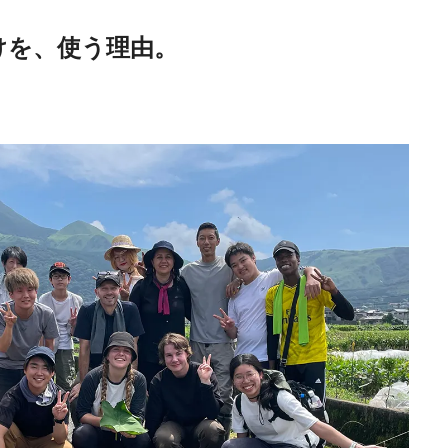
けを、使う理由。
日本の都市は緑地が
い？都市開発のキーは
化”にあり！｜みどり
2025.4.21
INFORMATION
るまちづくり①
Discover Japan 202
号「木と生きる2026