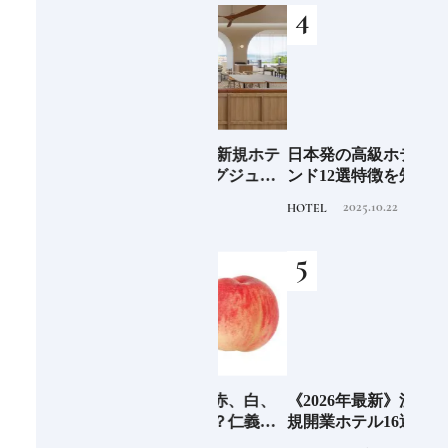
少な
2026年度 開業の新規ホテ
日本発の高級ホテルブラ
青森
“緑
ル15選注目のラグジュア
ンド12選特徴を知って、
「竹
のあ
リーホテルや大都市の拠
優雅なホテルステイを満
民芸
2025.11.24
2025.10.22
HOTEL
HOTEL
FOOD
点となるシティホテルま
喫｜ホテルブランド大解
でご紹介【前編】
剖①
6年9月
「桃」といえば赤、白、
《2026年最新》注目の新
「ビ
」
どちらがお好き？仁義な
規開業ホテル16選｜食・
広島
きフルーツの戦い
温泉・リゾートの最前線
ル