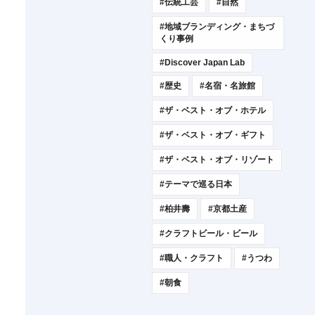
#伝統工芸
#自然
#地域ブランディング・まちづ
くり事例
#Discover Japan Lab
#歴史
#名宿・名旅館
#ザ・ベスト・オブ・ホテル
#ザ・ベスト・オブ・ギフト
#ザ・ベスト・オブ・リゾート
#テーマで巡る日本
#柏井壽
#京都土産
#クラフトビール・ビール
#職人・クラフト
#うつわ
#朝食