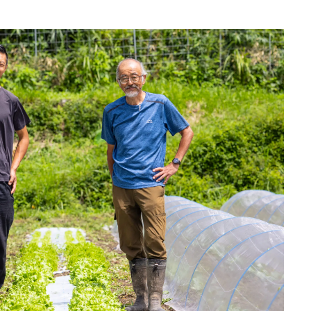
Traditi
京都《和久傳ノ森》
名料亭・和久傳も海
都が起源でした
2026.2.24
TRAVEL