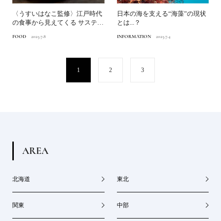
〈うすいはなこ監修〉江戸時代
日本の海を支える“海藻”の現状
の食事から見えてくる サステイ
とは...？
ナブルな文化未来の食を...
FOOD
2025.7.8
INFORMATION
2025.7.4
1
2
3
A
R
E
A
北海道
東北
関東
中部