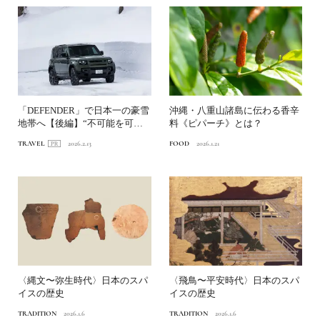
「DEFENDER」で日本一の豪雪
沖縄・八重山諸島に伝わる香辛
地帯へ【後編】“不可能を可能
料《ピパーチ》とは？
にする”不屈の精神...
TRAVEL
2026.2.13
FOOD
2026.1.21
〈縄文〜弥生時代〉日本のスパ
〈飛鳥〜平安時代〉日本のスパ
イスの歴史
イスの歴史
TRADITION
2026.1.6
TRADITION
2026.1.6