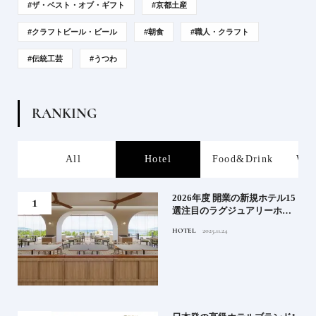
#ザ・ベスト・オブ・ギフト
#京都土産
#クラフトビール・ビール
#朝食
#職人・クラフト
#伝統工芸
#うつわ
R
A
N
K
I
N
G
s
All
Hotel
Food&Drink
Wor
たい
2026年度 開業の新規ホテル15
行く
選注目のラグジュアリーホテ
ルや大都市の拠点となるシテ
HOTEL
2025.11.24
ィホテルまでご紹介【前編】