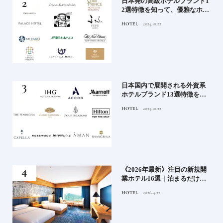
蒸留
日本発の高級ホテルブランド1
たい
2選特徴を知って、優雅なホテ
ルステイを満喫｜ホテルブラ
HOTEL
2025.10.22
ンド大解剖①
」実
日本国内で展開される外資系
の実
ホテルブランド13選特徴を知
ら知
って、優雅なホテルステイを
HOTEL
2025.10.22
神様
満喫｜ホテルブランド大解剖
⑦
い神
《2026年最新》注目の新規開
参拝
業ホテル16選｜泊まるだけで
特別！デザインが素敵なホテ
HOTEL
2026.4.22
ル