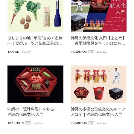
はじまりの地 “奈良”をめぐる旅
沖縄の伝統文化 入門【まとめ】
へ｜食のルーツと伝統工芸のお
｜首里城復興をきっかけにあら
すすめスポット14選...
ためて知りたい！
TRAVEL
2026.3.7
TRADITION
2026.3.4
沖縄の〈琉球料理〉を知る！｜
沖縄の多様な伝統文化のルーツ
沖縄の伝統文化 入門
とは？｜沖縄の伝統文化 入門
TRADITION
2026.3.4
TRADITION
2026.3.4