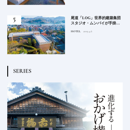
蒸留
尾道「LOG」世界的建築集団
たい
スタジオ・ムンバイが手掛け
た新空間 ～前編～
HOTEL
2019.4.6
S
E
R
I
E
S