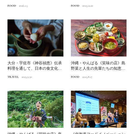
和スパイス（わさび、から...
FOOD
2026.1.5
FOOD
2025.12.10
大分・宇佐市《神谷禎恵》伝承
沖縄・やんばる《笑味の店》島
料理を通して、日本の食文化を
野菜と人生の先輩たちの知恵を
伝え紡ぐ｜九州観光まちづ...
つなぐ前編｜長寿の村の伝...
TRAVEL
2025.9.30
FOOD
2025.8.17