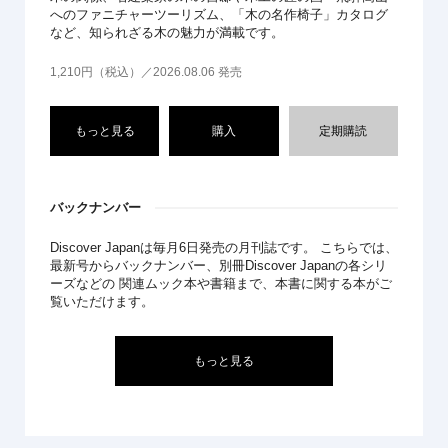
へのファニチャーツーリズム、「木の名作椅子」カタログ
など、知られざる木の魅力が満載です。
1,210円（税込）／2026.08.06 発売
もっと見る
購入
定期購読
バックナンバー
Discover Japanは毎月6日発売の月刊誌です。 こちらでは、
最新号からバックナンバー、別冊Discover Japanの各シリ
ーズなどの 関連ムック本や書籍まで、本書に関する本がご
覧いただけます。
もっと見る