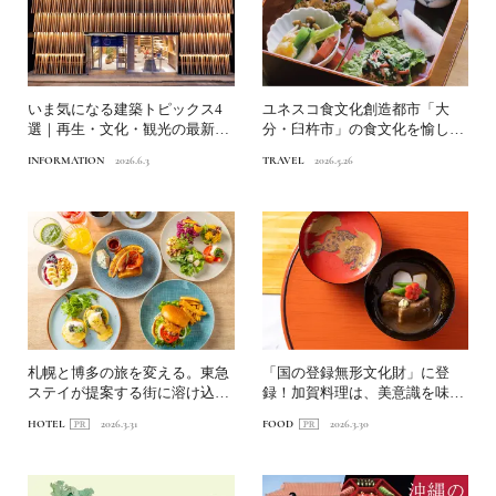
いま気になる建築トピックス4
ユネスコ食文化創造都市「大
選｜再生・文化・観光の最新ト
分・臼杵市」の食文化を愉しむ
ピックス
｜持続可能な観光まちづくり
INFORMATION
2026.6.3
TRAVEL
2026.5.26
札幌と博多の旅を変える。東急
「国の登録無形文化財」に登
ステイが提案する街に溶け込む
録！加賀料理は、美意識を味わ
ダイニング「Near E...
う旅
HOTEL
2026.3.31
FOOD
2026.3.30