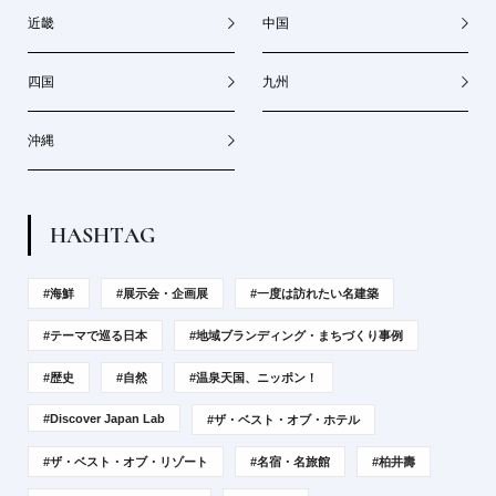
近畿
中国
四国
九州
沖縄
H
A
S
H
T
A
G
#海鮮
#展示会・企画展
#一度は訪れたい名建築
#テーマで巡る日本
#地域ブランディング・まちづくり事例
#歴史
#自然
#温泉天国、ニッポン！
#Discover Japan Lab
#ザ・ベスト・オブ・ホテル
#ザ・ベスト・オブ・リゾート
#名宿・名旅館
#柏井壽