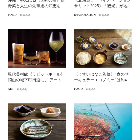
沖縄・やんばる《笑味の店》島
《北海道フードイノベーション
野菜と人生の先輩達の知恵をつ
サミット2025》「観光」が地域
なぐ後編｜ブルーゾーンと...
の食と農を変える！佐...
FOOD
2025.8.17
INFORMATION
2025.7.28
現代美術館《ラビットホール》
〈うすいはなこ監修〉“食のサ
岡山の城下町街道に、 アート誕
ーキュラーエコノミー”は約400
生。後編｜食文化や教育...
年前に行われていた？...
ART
2025.7.25
FOOD
2025.7.8