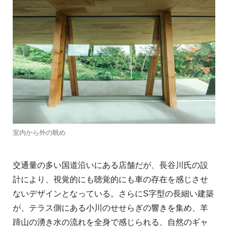
室内から外の眺め
交通量の多い国道沿いにある店舗だが、⻑⾕川⽒の設
計により、視覚的にも聴覚的にも⾞の存在を感じさせ
ないデザインとなっている。さらにS字型の⻑細い建築
が、テラス側にある⼩川のせせらぎの響きを集め、⽺
蹄⼭の湧き⽔の流れを全⾝で感じられる、⾃然のギャ