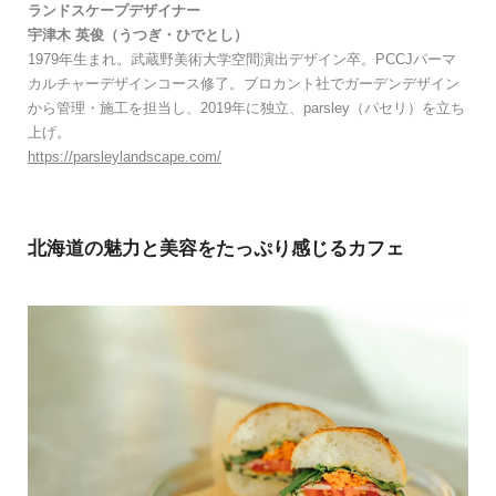
ランドスケープデザイナー
宇津⽊ 英俊（うつぎ・ひでとし）
1979年⽣まれ。武蔵野美術⼤学空間演出デザイン卒。PCCJパーマ
カルチャーデザインコース修了。ブロカント社でガーデンデザイン
から管理・施⼯を担当し、2019年に独⽴、parsley（パセリ）を⽴ち
上げ。
https://parsleylandscape.com/
北海道の魅力と美容をたっぷり感じるカフェ