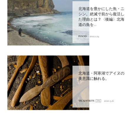
北海道を豊かにした魚・ニ
シン。絶滅寸前から復活し
た理由とは？〈後編〉北海
道の魚を...
FOOD
2022.1.24
北海道・阿寒湖でアイヌの
美意識に触れる。
TRADITION
2020.3.16