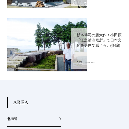
杉本博司の超大作！小田原
「江之浦測候所」で日本文
化を身体で感じる。(後編)
ART
2019.10.12
A
R
E
A
北海道