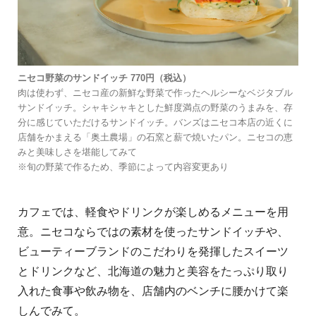
ニセコ野菜のサンドイッチ 770円（税込）
⾁は使わず、ニセコ産の新鮮な野菜で作ったヘルシーなベジタブル
サンドイッチ。シャキシャキとした鮮度満点の野菜のうまみを、存
分に感じていただけるサンドイッチ。バンズはニセコ本店の近くに
店舗をかまえる「奥⼟農場」の⽯窯と薪で焼いたパン。ニセコの恵
みと美味しさを堪能してみて
※旬の野菜で作るため、季節によって内容変更あり
カフェでは、軽⾷やドリンクが楽しめるメニューを用
意。ニセコならではの素材を使ったサンドイッチや、
ビューティーブランドのこだわりを発揮したスイーツ
とドリンクなど、北海道の魅⼒と美容をたっぷり取り
⼊れた⾷事や飲み物を、店舗内のベンチに腰かけて楽
しんでみて。