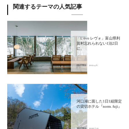
関連するテーマの人気記事
「L’évo レヴォ」富山県利
賀村忘れられない1泊2日
に。
HOTEL
2021.4.6
河口湖に面した1日1組限定
の貸切ホテル『norm. fuji』
HOTEL
2020.7.21