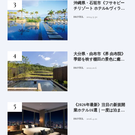
）」
沖縄県・石垣市《フサキビー
正義
チリゾート ホテル&ヴィラ
てお
ズ》石垣島のビーチリゾート
HOTEL
2024.9.30
鑑
でゆるりと島時間を楽しむ
房》
大分県・由布市《界 由布院》
ブラ
季節を映す棚田の景色に癒さ
添
れる由布院の湯宿
HOTEL
2022.10.6
業》
《2026年最新》注目の新規開
ーも
業ホテル16選｜一度は泊まり
るま
たい都市型のラグジュアリー
HOTEL
2026.4.22
ホテル