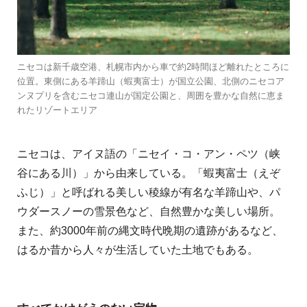
ニセコは新千歳空港、札幌市内から車で約2時間ほど離れたところに
位置。東側にある羊蹄山（蝦夷富士）が国立公園、北側のニセコア
ンヌプリを含むニセコ連山が国定公園と、周囲を豊かな自然に恵ま
れたリゾートエリア
ニセコは、アイヌ語の「ニセイ・コ・アン・ペツ（峡
谷にある川）」から由来している。「蝦夷富士（えぞ
ふじ）」と呼ばれる美しい稜線が有名な羊蹄山や、パ
ウダースノーの雪景色など、自然豊かな美しい場所。
また、約3000年前の縄文時代晩期の遺跡があるなど、
はるか昔から人々が生活していた土地でもある。