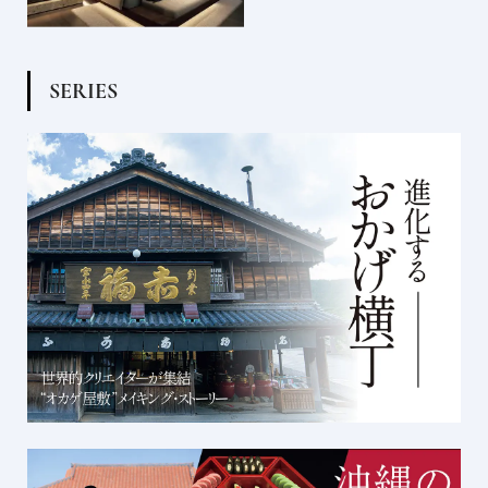
S
E
R
I
E
S