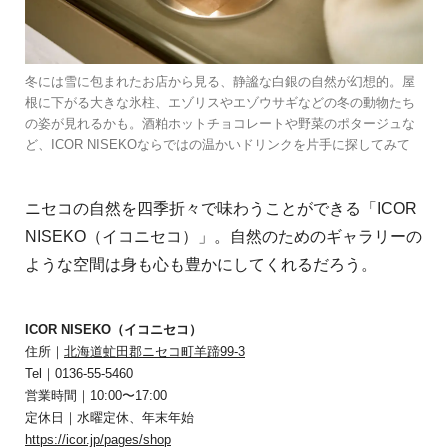
冬には雪に包まれたお店から見る、静謐な白銀の自然が幻想的。屋
根に下がる大きな氷柱、エゾリスやエゾウサギなどの冬の動物たち
の姿が見れるかも。酒粕ホットチョコレートや野菜のポタージュな
ど、ICOR NISEKOならではの温かいドリンクを片手に探してみて
ニセコの自然を四季折々で味わうことができる「ICOR
NISEKO（イコニセコ）」。自然のためのギャラリーの
ような空間は身も心も豊かにしてくれるだろう。
ICOR NISEKO（イコニセコ）
住所｜
北海道虻田郡ニセコ町羊蹄99-3
Tel｜0136-55-5460
営業時間｜10:00〜17:00
定休日｜水曜定休、年末年始
https://icor.jp/pages/shop