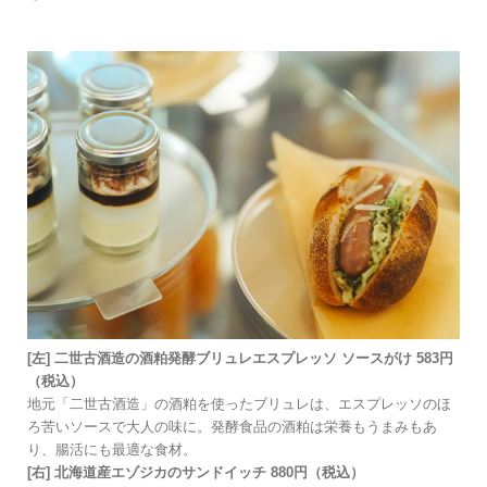
[左] ⼆世古酒造の酒粕発酵ブリュレエスプレッソ ソースがけ 583円
（税込）
地元「⼆世古酒造」の酒粕を使ったブリュレは、エスプレッソのほ
ろ苦いソースで⼤⼈の味に。発酵⾷品の酒粕は栄養もうまみもあ
り、腸活にも最適な⾷材。
[右] 北海道産エゾジカのサンドイッチ 880円（税込）