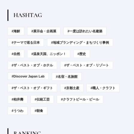
H
A
S
H
T
A
G
#海鮮
#展示会・企画展
#一度は訪れたい名建築
#テーマで巡る日本
#地域ブランディング・まちづくり事例
#自然
#温泉天国、ニッポン！
#歴史
#ザ・ベスト・オブ・ホテル
#ザ・ベスト・オブ・リゾート
#Discover Japan Lab
#名宿・名旅館
#ザ・ベスト・オブ・ギフト
#京都土産
#職人・クラフト
#柏井壽
#伝統工芸
#クラフトビール・ビール
#うつわ
#朝食
R
A
N
K
I
N
G