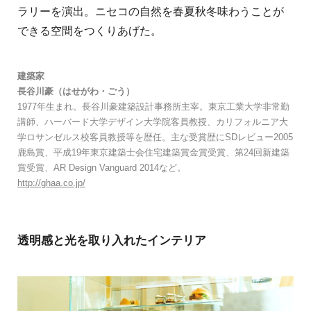
ラリーを演出。ニセコの⾃然を春夏秋冬味わうことが
できる空間をつくりあげた。
建築家
⻑⾕川豪（はせがわ・ごう）
1977年⽣まれ。⻑⾕川豪建築設計事務所主宰。東京⼯業⼤学⾮常勤
講師、ハーバード⼤学デザイン⼤学院客員教授、カリフォルニア⼤
学ロサンゼルス校客員教授等を歴任。主な受賞歴にSDレビュー2005
⿅島賞、平成19年東京建築⼠会住宅建築賞⾦賞受賞、第24回新建築
賞受賞、AR Design Vanguard 2014など。
http://ghaa.co.jp/
透明感と光を取り入れたインテリア