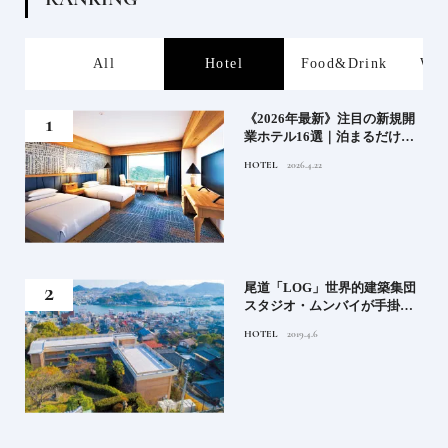
s
All
Hotel
Food&Drink
Wor
業》
《2026年最新》注目の新規開
業ホテル16選｜泊まるだけで
特別！デザインが素敵なホテ
HOTEL
2026.4.22
ル
」占
尾道「LOG」世界的建築集団
る氏
スタジオ・ムンバイが手掛け
てお
た新空間 ～前編～
HOTEL
2019.4.6
鑑