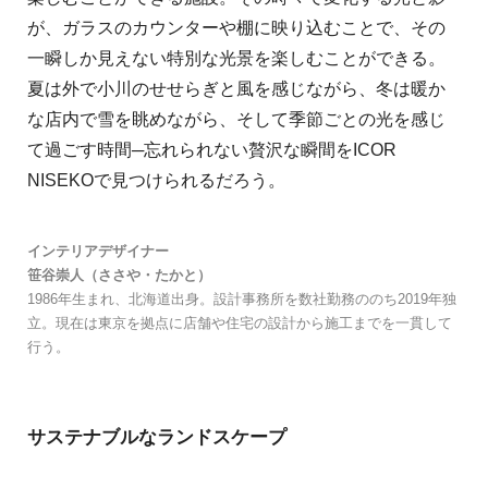
が、ガラスのカウンターや棚に映り込むことで、その
⼀瞬しか⾒えない特別な光景を楽しむことができる。
夏は外で⼩川のせせらぎと⾵を感じながら、冬は暖か
な店内で雪を眺めながら、そして季節ごとの光を感じ
て過ごす時間─忘れられない贅沢な瞬間をICOR
NISEKOで⾒つけられるだろう。
インテリアデザイナー
笹⾕崇⼈（ささや・たかと）
1986年⽣まれ、北海道出⾝。設計事務所を数社勤務ののち2019年独
⽴。現在は東京を拠点に店舗や住宅の設計から施⼯までを⼀貫して
⾏う。
サステナブルなランドスケープ