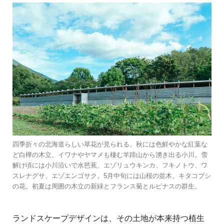
四季折々の北海道らしい草花が見られる。秋には色鮮やかな紅葉な
ど白樺の木立、イワナやヤマメも棲む羊蹄山から湧き出る小川。雪
解け頃には小川沿いで水芭蕉、エゾリュウキンカ、フキノトウ、ワ
スレナグサ、エゾエンゴサク。5月中旬には山桜の並木、キタコブシ
の花。初夏は周囲の木立の新緑とフランス菊とルピナスの群生。
ランドスケープデザインは、その⼟地が本来持つ植⽣