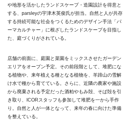
や地形を活かしたランドスケープ・造園設計を得意と
する、parsleyの宇津⽊英俊⽒が担当。⾃然と⼈が共存
する持続可能な社会をつくるためのデザイン⼿法「パ
ーマカルチャー」に根ざしたランドスケープを⽬指し
た、庭づくりがされている。
店舗の前⾯に、庭園と菜園をミックスさせたガーデン
エリアをオープン予定。その前段階として、堆肥にな
る植物や、来年植える種となる植物を、⽺蹄⼭の雪解
け⽔で種から育てている。さらに、近隣の農家や施設
から廃棄される予定だった酒粕やもみ殻、そば殻を引
き取り、ICORスタッフも参加して堆肥を⼀から⼿作
り。⾃然と⼈が⼀体となって、来年の春に向けた準備
を整えている。