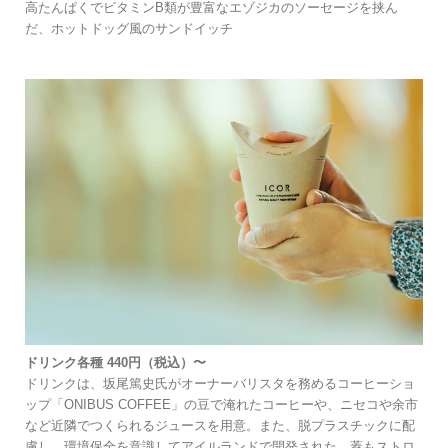
⾼たんぱくでビタミンB類が豊富なエゾジカのソーセージを挟ん
だ、ホットドッグ⾵のサンドイッチ
ドリンク各種 440円（税込）〜
ドリンクは、坂尾篤史⽒がオーナーバリスタを務めるコーヒーショ
ップ「ONIBUS COFFEE」の⾖で淹れたコーヒーや、ニセコや余市
など近隣でつくられるジュースを用意。また、脱プラスチックに配
慮し、環境保全を意識してアイルランドで開発された、蓋もストロ