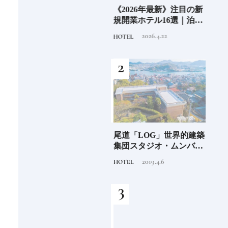
6年9月
老舗氷業店《クラモト氷
《2026年最新》注目の新
銀座
」
業》の金沢から世界への
規開業ホテル16選｜泊ま
岸 
挑戦
るだけで特別！デザイン
を変え
2026.8.7
2026.4.22
INFORMATION
HOTEL
FOOD
が素敵なホテル
は？
つく
阪に
「布刀玉命（フトダ
尾道「LOG」世界的建築
石川
ンド
マ）」占いの神で末裔は
集団スタジオ・ムンバイ
約必
祭祀を司る氏族となる日
が手掛けた新空間 ～前編
2020.11.28
2019.4.6
TRADITION
HOTEL
FOOD
本人なら知っておきたい
～
ニッポンの神様名鑑