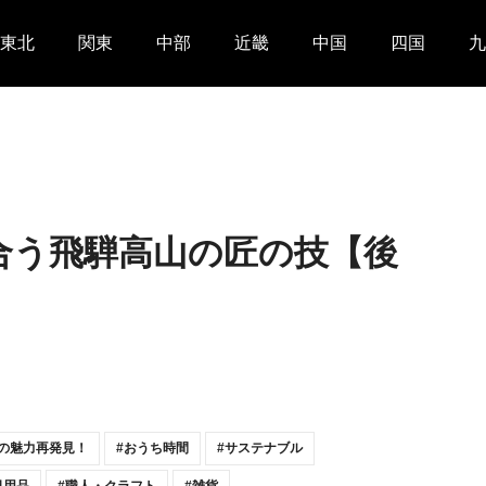
東北
関東
中部
近畿
中国
四国
九
】
出合う飛騨高山の匠の技【後
本の魅力再発見！
おうち時間
サステナブル