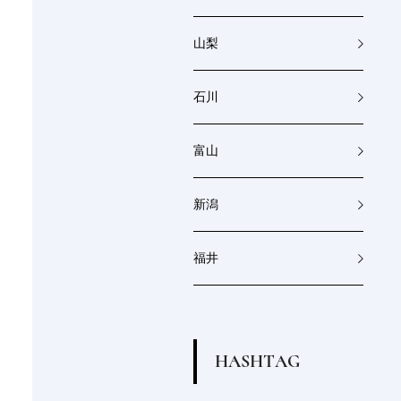
山梨
石川
富山
新潟
福井
H
A
S
H
T
A
G