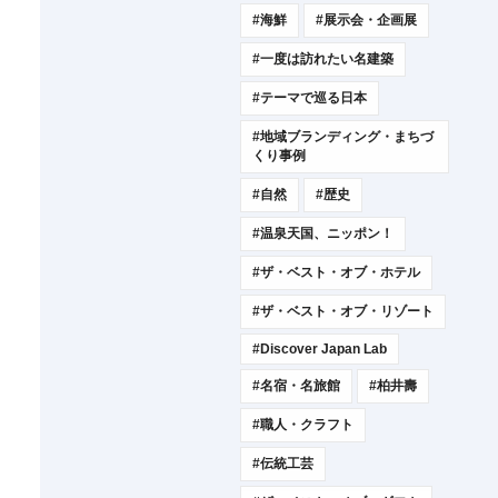
#海鮮
#展示会・企画展
#一度は訪れたい名建築
#テーマで巡る日本
#地域ブランディング・まちづ
くり事例
#自然
#歴史
#温泉天国、ニッポン！
#ザ・ベスト・オブ・ホテル
#ザ・ベスト・オブ・リゾート
#Discover Japan Lab
#名宿・名旅館
#柏井壽
#職人・クラフト
#伝統工芸