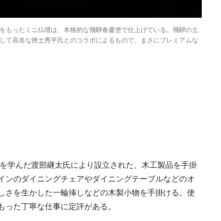
をもったミニ仏壇は、本格的な飛騨春慶塗で仕上げている。飛騨の土
して高名な挾土秀平氏とのコラボによるもので、まさにプレミアムな
「ワンダートランク
挑戦日本の地域を世
旅先へ！後編｜欧米
2025.6.19
INFORMATION
裕層に向けた“3つの
レンジ”
工を学んだ渡部継太氏により設立された、木工製品を手掛
インのダイニングチェアやダイニングテーブルなどのオ
しさを生かした一輪挿しなどの木製小物を手掛ける。使
もった丁寧な仕事に定評がある。