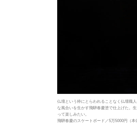
仏壇という枠にとらわれることなく仏壇職人
な風合いを生かす飛騨春慶塗で仕上げた。生
って楽しみたい。
飛騨春慶のスケートボード／5万5000円（本