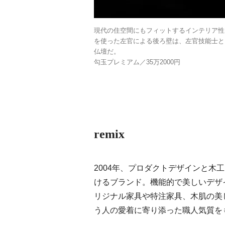
現代の住空間にもフィットするインテリア性
を使った左官による後ろ壁は、左官技能士と
仏壇だ。
勾玉プレミアム／35万2000円
remix
2004年、プロダクトデザインと木
けるブランド。機能的で美しいデザ
リジナル家具や特注家具、木肌の美
う人の愛着に寄り添った職人気質を