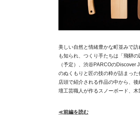
美しい自然と情緒豊かな町並みで訪
も知られ、つくり手たちは「飛騨の匠
（予定）、渋谷PARCOのDiscove
のぬくもりと匠の技の粋が詰まった
店頭で紹介される作品の中から、後
壇工芸職人が作るスノーボード、木
≪前編を読む