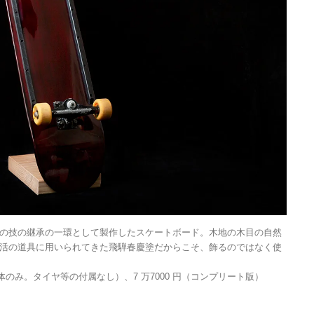
Discover Japan 202
号「木と生きる2026
2026.7.31
INFORMATION
《うめきた公園》大
自然と人をつなぐラ
スケープが誕生
2022.6.11
TRAVEL
の技の継承の一環として製作したスケートボード。木地の木目の自然
活の道具に用いられてきた飛騨春慶塗だからこそ、飾るのではなく使
体のみ。タイヤ等の付属なし）、7 万7000 円（コンプリート版）