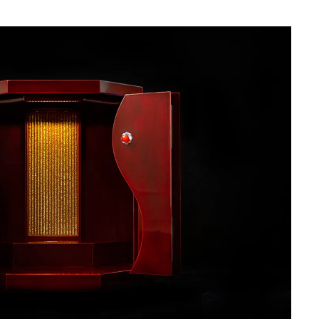
Ento ＜エントウ＞ 
地球と人が循環する
来の島の観光拠点〈
2021.8.29
HOTEL
編〉
日本の都市は緑地が
い？都市開発のキーは
化”にあり！｜みどり
2025.4.21
INFORMATION
るまちづくり①