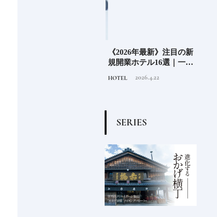
」の
老舗氷業店《クラモト氷
《2026年最新》注目の新
北海
界の
業》世界のトップバーテ
規開業ホテル16選｜一度
ニシ
の富
ンダーも注目する金沢の
は泊まりたい都市型のラ
活し
2026.8.7
2026.4.22
INFORMATION
HOTEL
FOOD
チャ
氷ができるまで
グジュアリーホテル
編〉
S
E
R
I
E
S