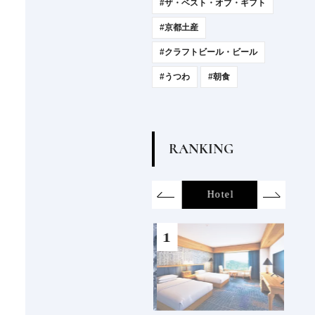
#ザ・ベスト・オブ・ギフト
#京都土産
#クラフトビール・ビール
#うつわ
#朝食
R
A
N
K
I
N
G
on
SDGs
All
Hotel
Food&Dri