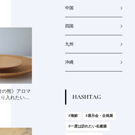
中国
四国
九州
沖縄
竹の熊》アロマ
H
A
S
H
T
A
G
取り入れたい小
#海鮮
#展示会・企画展
#一度は訪れたい名建築