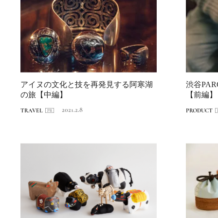
アイヌの文化と技を再発見する阿寒湖
渋谷PA
の旅【中編】
【前編】
2021.2.8
TRAVEL
PRODUCT