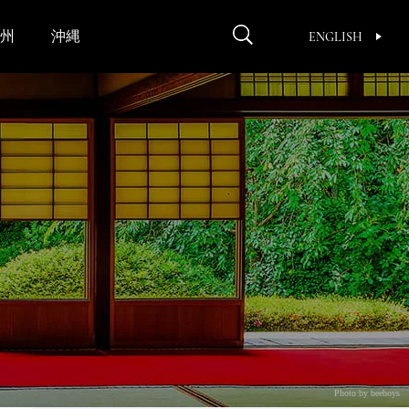
州
沖縄
ENGLISH
Photo by beeboys