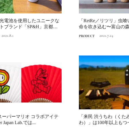
光電池を使用したユニークな
「RetRe／リツリ」虫
トブランド「SP&H」京都の
命を吹き込む〜富山の
...
材〜
2021.8.1
2021.7.24
PRODUCT
Traditi
Discover Japan 202
号「木と生きる2026
2026.7.31
INFORMATION
スーパーマリオ コラボアイテ
「来民 渋うちわ（くた
r Japan Lab.では...
わ）」は100年以上もつ