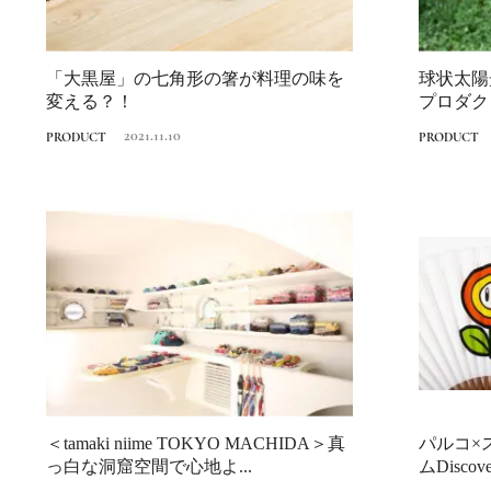
「大黒屋」の七角形の箸が料理の味を
球状太陽
変える？！
プロダク
光半導体メ
2021.11.10
PRODUCT
PRODUCT
＜tamaki niime TOKYO MACHIDA＞真
パルコ×
っ白な洞窟空間で心地よ...
ムDiscove