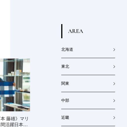
A
R
E
A
北海道
東北
関東
中部
近畿
本 藤雄》マリ
年間活躍日本で