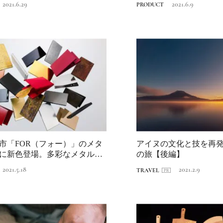
2021.6.29
2021.6.9
PRODUCT
《道の駅 ましこ》益
地場産材×風景に溶け
デザイン
2022.4.26
TRAVEL
市「FOR（フォー）」のメタ
アイヌの文化と技を再
に新色登場。多彩なメタルの
の旅【後編】
...
2021.5.18
2021.2.9
TRAVEL
《うめきた公園》大
自然と人をつなぐラ
スケープが誕生
2022.6.11
TRAVEL