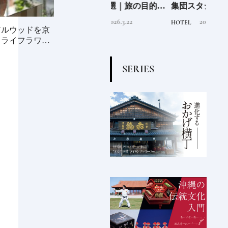
“緑
蒸留所17選｜旅の目的地
集団スタジオ・ムンバイ
クラ
のあ
にしたい見学できる施設
が手掛けた新空間 ～前編
ット《
2026.3.22
2019.4.6
TRAVEL
HOTEL
FOOD
②
～
O》
アルウッドを京
ドライフラワー
S
E
R
I
E
S