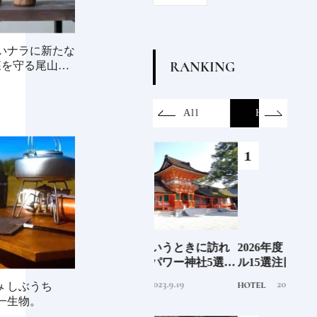
喰いナラに新たな
R
A
N
K
I
N
G
森を守る尾山製
on
SDGs
All
Hotel
Food&Dri
6年9月
ここぞというときに訪れ
2026年度 開業の新規ホテ
ジャ
」
たい最強パワー神社5選
ル15選注目のラグジュア
蒸留
《いま行くべき神社ガイ
リーホテルや大都市の拠
にし
2023.9.19
2025.11.24
TRAVEL
HOTEL
TRAVE
み しぶうち
ド》
点となるシティホテルま
①
一生物。
でご紹介【前編】