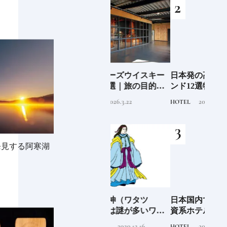
子の
ジャパニーズウイスキー
日本発の高級ホテルブラ
ジャ
込む
蒸留所17選｜旅の目的地
ンド12選特徴を知って、
蒸留
にしたい見学できる施設
優雅なホテルステイを満
にし
2026.3.22
2025.10.22
TRAVEL
HOTEL
TRAVE
①
喫｜ホテルブランド大解
②
剖①
発見する阿寒湖
阪に
「綿津見神（ワタツ
日本国内で展開される外
食の
ンド
ミ）」実は謎が多いワタ
資系ホテルブランド13選
場の
ツミ。その実体は海の
特徴を知って、優雅なホ
2020.12.16
2025.10.22
TRADITION
HOTEL
FOOD