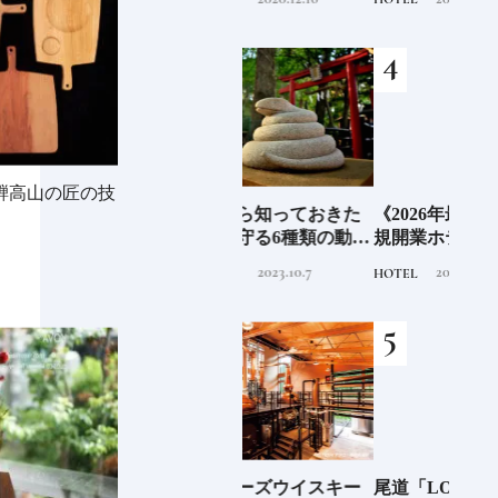
神！？日本人なら知って
テルステイを満喫｜ホテ
おきたいニッポンの神様
ルブランド大解剖⑦
名鑑
飛騨高山の匠の技
さん
日本人なら知っておきた
《2026年最新》注目の新
銀座
守
い神社を守る6種類の動物
規開業ホテル16選｜泊ま
の著
造
像《参拝が楽しくなる基
るだけで特別！デザイン
菓子
2023.10.7
2026.4.22
TRADITION
HOTEL
FOOD
礎知識》
が素敵なホテル
【前
少な
ジャパニーズウイスキー
尾道「LOG」世界的建築
北海