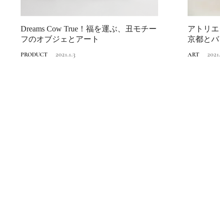
Dreams Cow True！福を運ぶ、丑モチー
アトリエ
フのオブジェとアート
京都とバ
籠。
2021.1.3
2021.
PRODUCT
ART