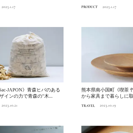
.
挑戦する...
2025.1.17
2025.1.17
PRODUCT
e Sac-JAPON》青森ヒバのある
熊本県南小国町《喫茶 
ザインの力で青森の"木...
から家具まで暮らしに
国杉
2023.10.21
2023.10.19
TRAVEL