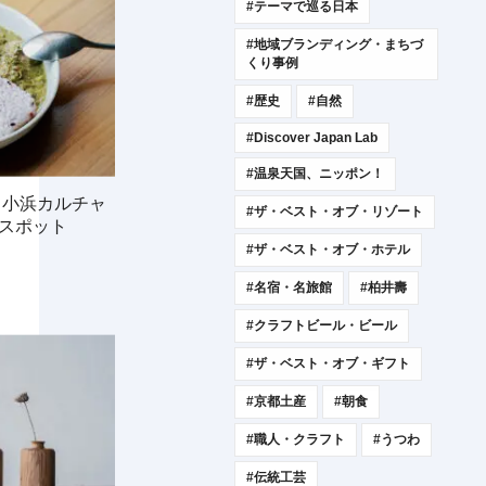
#テーマで巡る日本
#地域ブランディング・まちづ
くり事例
#歴史
#自然
#Discover Japan Lab
#温泉天国、ニッポン！
、小浜カルチャ
#ザ・ベスト・オブ・リゾート
のスポット
#ザ・ベスト・オブ・ホテル
#名宿・名旅館
#柏井壽
#クラフトビール・ビール
#ザ・ベスト・オブ・ギフト
#京都土産
#朝食
#職人・クラフト
#うつわ
#伝統工芸