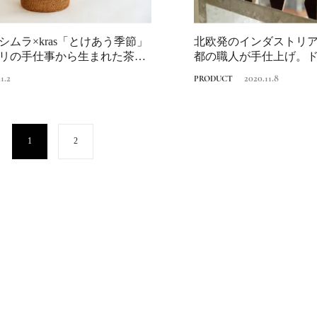
い？都市開発のキーは
化”にあり！｜みどり
2025.4.21
INFORMATION
るまちづくり①
シムラ×kras「とけあう季節」
北欧発のインダストリ
リの手仕事から生まれた茶
都の職人が手仕上げ。
のための花器...
1.2
2020.11.8
PRODUCT
1
2