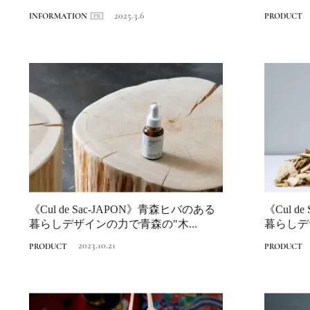
ジリーグ」受...
挑戦する..
2025.3.6
INFORMATION
PRODUCT
《Cul de Sac-JAPON》青森ヒバのある
《Cul d
暮らしデザインの力で青森の"木...
暮らしデ
2023.10.21
PRODUCT
PRODUCT