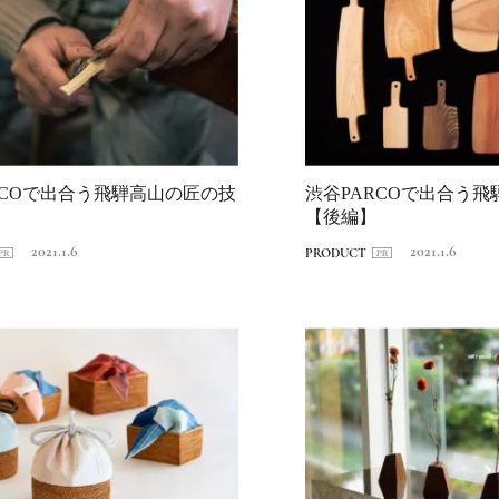
RCOで出合う飛騨高山の匠の技
渋谷PARCOで出合う
新政酒造・佐藤祐輔
【後編】
が手掛けた、自然を
2021.1.6
2021.1.6
PRODUCT
り、伝統をつなぐ酒
2021.2.6
FOOD
り。
日本の都市は緑地が