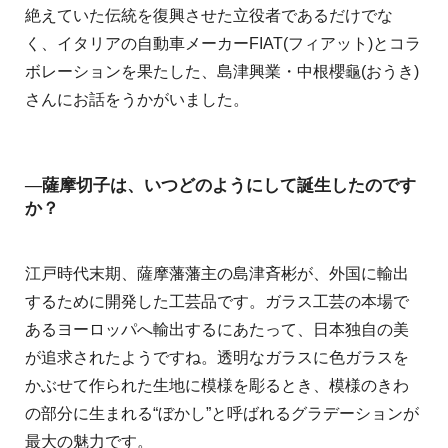
絶えていた伝統を復興させた立役者であるだけでな
く、イタリアの自動車メーカーFIAT(フィアット)とコラ
ボレーションを果たした、島津興業・中根櫻龜(おうき)
さんにお話をうかがいました。
―薩摩切子は、いつどのようにして誕生したのです
か？
江戸時代末期、薩摩藩藩主の島津斉彬が、外国に輸出
するために開発した工芸品です。ガラス工芸の本場で
あるヨーロッパへ輸出するにあたって、日本独自の美
が追求されたようですね。透明なガラスに色ガラスを
かぶせて作られた生地に模様を彫るとき、模様のきわ
の部分に生まれる“ぼかし”と呼ばれるグラデーションが
最大の魅力です。