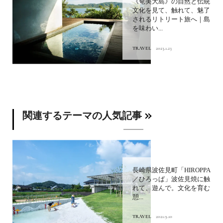
《奄美大島》の自然と伝統
文化を見て、触れて、魅了
されるリトリート旅へ｜島
を味わい...
TRAVEL
2023.1.23
関連するテーマの人気記事
長崎県波佐見町「HIROPPA
／ひろっぱ」波佐見焼に触
れて、遊んで。文化を育む
憩...
TRAVEL
2021.9.10