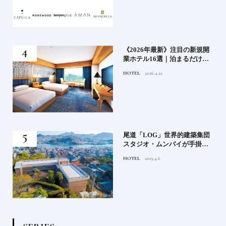
⑦
い神
《2026年最新》注目の新規開
参拝
業ホテル16選｜泊まるだけで
特別！デザインが素敵なホテ
HOTEL
2026.4.22
ル
蒸留
尾道「LOG」世界的建築集団
たい
スタジオ・ムンバイが手掛け
た新空間 ～前編～
HOTEL
2019.4.6