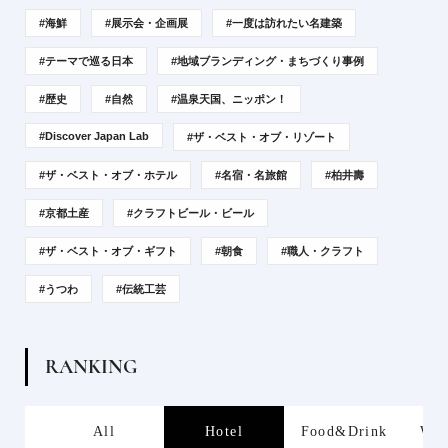
#海鮮
#展示会・企画展
#一度は訪れたい名建築
#テーマで巡る日本
#地域ブランディング・まちづくり事例
#歴史
#自然
#温泉天国、ニッポン！
#Discover Japan Lab
#ザ・ベスト・オブ・リゾート
#ザ・ベスト・オブ・ホテル
#名宿・名旅館
#柏井壽
#京都土産
#クラフトビール・ビール
#ザ・ベスト・オブ・ギフト
#朝食
#職人・クラフト
#うつわ
#伝統工芸
R
A
N
K
I
N
G
s
All
Hotel
Food&Drink
Wor