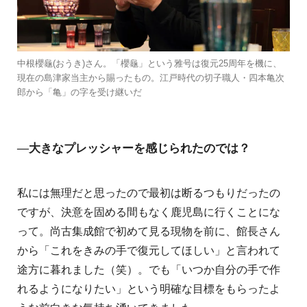
中根櫻龜(おうき)さん。「櫻龜」という雅号は復元25周年を機に、
現在の島津家当主から賜ったもの。江戸時代の切子職人・四本亀次
郎から「亀」の字を受け継いだ
―大きなプレッシャーを感じられたのでは？
私には無理だと思ったので最初は断るつもりだったの
ですが、決意を固める間もなく鹿児島に行くことにな
って。尚古集成館で初めて見る現物を前に、館長さん
から「これをきみの手で復元してほしい」と言われて
途方に暮れました（笑）。でも「いつか自分の手で作
れるようになりたい」という明確な目標をもらったよ