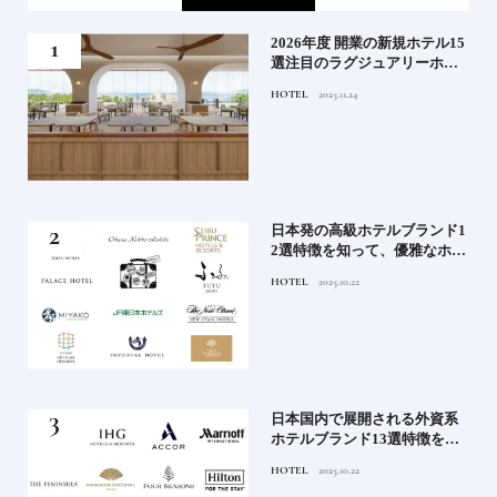
たい
2026年度 開業の新規ホテル15
行く
選注目のラグジュアリーホテ
ルや大都市の拠点となるシテ
HOTEL
2025.11.24
ィホテルまでご紹介【前編】
蒸留
日本発の高級ホテルブランド1
たい
2選特徴を知って、優雅なホテ
ルステイを満喫｜ホテルブラ
HOTEL
2025.10.22
ンド大解剖①
」実
日本国内で展開される外資系
の実
ホテルブランド13選特徴を知
ら知
って、優雅なホテルステイを
HOTEL
2025.10.22
神様
満喫｜ホテルブランド大解剖