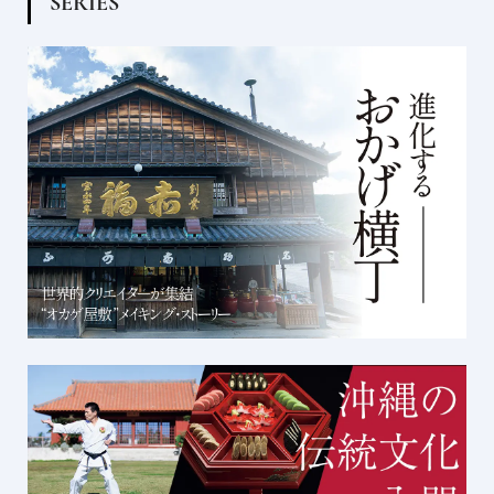
S
E
R
I
E
S