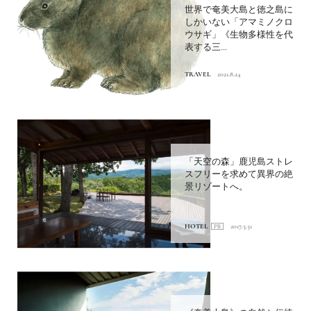
世界で奄美大島と徳之島に
しかいない「アマミノクロ
ウサギ」《生物多様性を代
表する三...
TRAVEL
2021.8.24
「天空の森」鹿児島ストレ
スフリーを求めて異界の絶
景リゾートへ。
HOTEL
2017.3.31