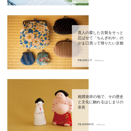
貴人の愛した古裂をそっと
忍ばせて「ちんぎれや」の
がま口買って帰りたい京都
PRODUCT
2020.11.1
相撲発祥の地で、その歴史
と文化に触れるはじまりの
奈良
TRADITION
2021.3.2