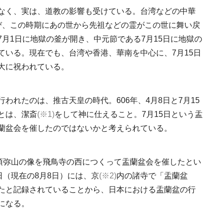
なく、実は、道教の影響も受けている。台湾などの中華
び、この時期にあの世から先祖などの霊がこの世に舞い戻
月1日に地獄の釜が開き、中元節である7月15日に地獄の
ている。現在でも、台湾や香港、華南を中心に、7月15日
大に祝われている。
新政酒造・佐藤祐輔
が手掛けた、自然を
り、伝統をつなぐ酒
われたのは、推古天皇の時代。606年、4月8日と7月15
2021.2.6
FOOD
り。
とは、潔斎
(※1)
をして神に仕えること。7月15日という盂
蘭盆会を催したのではないかと考えられている。
が須弥山の像を飛鳥寺の西につくって盂蘭盆会を催したとい
日（現在の8月8日）には、京
(※2)
内の諸寺で「盂蘭盆
たと記録されていることから、日本における盂蘭盆の行
日本の都市は緑地が
になる。
い？都市開発のキーは
化”にあり！｜みどり