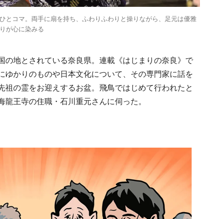
ひとコマ。両手に扇を持ち、ふわりふわりと操りながら、足元は優雅
りが心に染みる
国の地とされている奈良県。連載《はじまりの奈良》で
にゆかりのものや日本文化について、その専門家に話を
先祖の霊をお迎えするお盆。飛鳥ではじめて行われたと
海龍王寺の住職・石川重元さんに伺った。