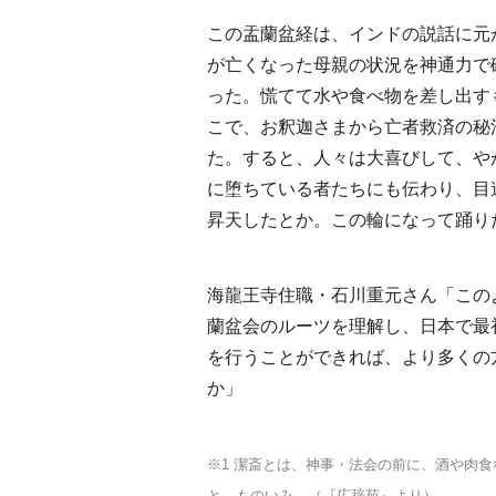
この盂蘭盆経は、インドの説話に元
が亡くなった母親の状況を神通力で
った。慌てて水や食べ物を差し出す
こで、お釈迦さまから亡者救済の秘
た。すると、人々は大喜びして、や
に堕ちている者たちにも伝わり、目
昇天したとか。この輪になって踊り
海龍王寺住職・石川重元さん「この
蘭盆会のルーツを理解し、日本で最
を行うことができれば、より多くの
か」
※1 潔斎とは、神事・法会の前に、酒や肉
と。ものいみ。（『広辞苑』より）