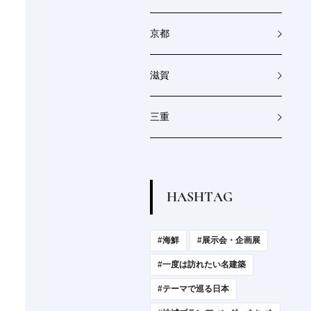
京都
滋賀
三重
H
A
S
H
T
A
G
#海鮮
#展示会・企画展
#一度は訪れたい名建築
#テーマで巡る日本