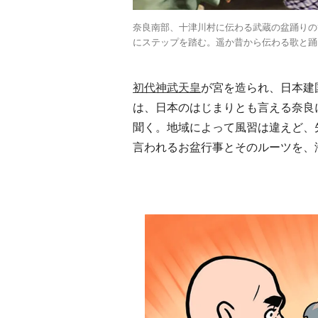
奈良南部、十津川村に伝わる武蔵の盆踊りの
にステップを踏む。遥か昔から伝わる歌と踊
初代神武天皇
が宮を造られ、日本建
は、日本のはじまりとも言える奈良
聞く。地域によって風習は違えど、
言われるお盆行事とそのルーツを、