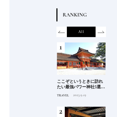
R
A
N
K
I
N
G
on
SDGs
All
Hotel
Food&Dri
6年9月
ここぞというときに訪れ
2026年度 開業の新規ホテ
ジャ
」
たい最強パワー神社5選
ル15選注目のラグジュア
蒸留
《いま行くべき神社ガイ
リーホテルや大都市の拠
にし
2023.9.19
2025.11.24
TRAVEL
HOTEL
TRAVE
ド》
点となるシティホテルま
①
でご紹介【前編】