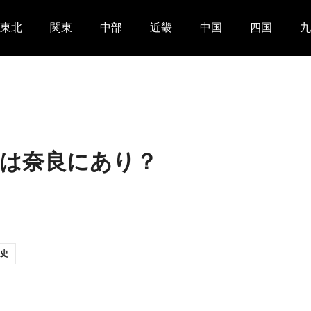
東北
関東
中部
近畿
中国
四国
九
は奈良にあり？
史