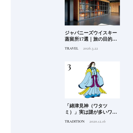
子の
ジャパニーズウイスキー
日本発の高級ホテルブラ
ジャ
込む
蒸留所17選｜旅の目的地
ンド12選特徴を知って、
蒸留
にしたい見学できる施設
優雅なホテルステイを満
にし
2026.3.22
2025.10.22
TRAVEL
HOTEL
TRAVE
①
喫｜ホテルブランド大解
②
剖①
阪に
「綿津見神（ワタツ
日本国内で展開される外
食の
ンド
ミ）」実は謎が多いワタ
資系ホテルブランド13選
場の
ツミ。その実体は海の
特徴を知って、優雅なホ
2020.12.16
2025.10.22
TRADITION
HOTEL
FOOD
神！？日本人なら知って
テルステイを満喫｜ホテ
おきたいニッポンの神様
ルブランド大解剖⑦