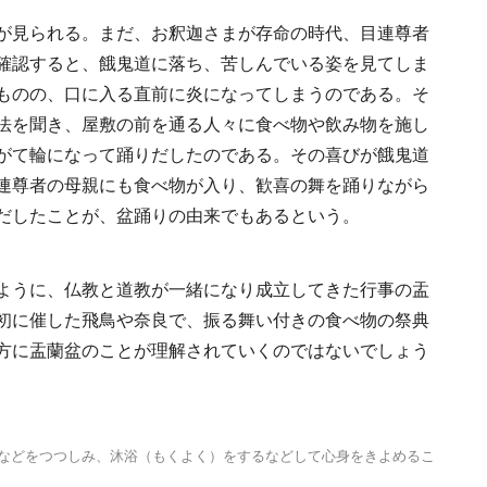
2025.4.21
INFORMATION
るまちづくり①
が見られる。まだ、お釈迦さまが存命の時代、目連尊者
確認すると、餓鬼道に落ち、苦しんでいる姿を見てしま
ものの、口に入る直前に炎になってしまうのである。そ
法を聞き、屋敷の前を通る人々に食べ物や飲み物を施し
がて輪になって踊りだしたのである。その喜びが餓鬼道
連尊者の母親にも食べ物が入り、歓喜の舞を踊りながら
だしたことが、盆踊りの由来でもあるという。
ように、仏教と道教が一緒になり成立してきた行事の盂
初に催した飛鳥や奈良で、振る舞い付きの食べ物の祭典
方に盂蘭盆のことが理解されていくのではないでしょう
食などをつつしみ、沐浴（もくよく）をするなどして心身をきよめるこ