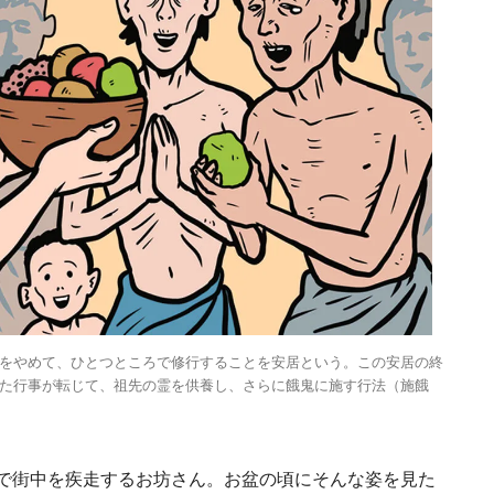
Traditi
Discover Japan 202
をやめて、ひとつところで修行することを安居という。この安居の終
号「木と生きる2026
た行事が転じて、祖先の霊を供養し、さらに餓鬼に施す行法（施餓
2026.7.31
INFORMATION
で街中を疾走するお坊さん。お盆の頃にそんな姿を見た