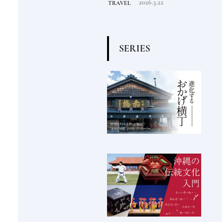
2026.3.22
2019.4.6
TRAVEL
HOTEL
FOOD
②
～
O》
S
E
R
I
E
S