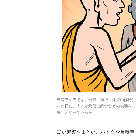
東南アジアでは、雨季に遊行（外での修行）
った日に、人々が衆僧に飲食などの供養をし
鬼）となっていった
黒い袈裟をまとい、バイクや自転車