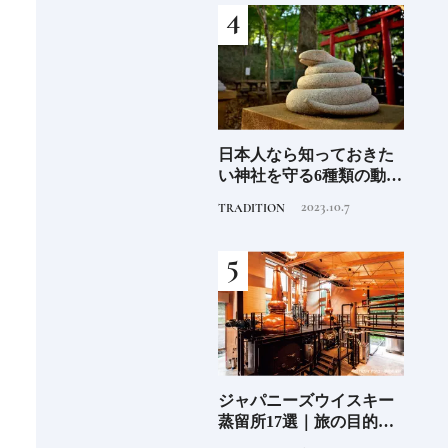
名鑑
さん
日本人なら知っておきた
《2026年最新》注目の新
銀座
守
い神社を守る6種類の動物
規開業ホテル16選｜泊ま
の著
造
像《参拝が楽しくなる基
るだけで特別！デザイン
菓子
2023.10.7
2026.4.22
TRADITION
HOTEL
FOOD
礎知識》
が素敵なホテル
【前
少な
ジャパニーズウイスキー
尾道「LOG」世界的建築
北海
“緑
蒸留所17選｜旅の目的地
集団スタジオ・ムンバイ
クラ
のあ
にしたい見学できる施設
が手掛けた新空間 ～前編
ット《