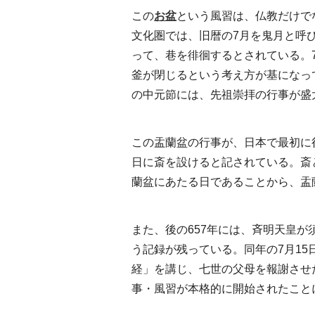
この
お盆
という風習は、仏教だけで
文化圏では、旧暦の7月を鬼月と呼
って、巷を徘徊するとされている。7
釜が閉じるという考え方が基になっ
の中元節には、先祖崇拝の行事が盛
この盂蘭盆の行事が、日本で最初に行
日に斎を設けると記されている。斎
蘭盆にあたる日であることから、盂
また、後の657年には、斉明天皇
う記録が残っている。同年の7月15
経」を講じ、七世の父母を報謝させ
事・風習が本格的に開始されたこと