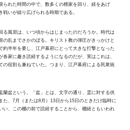
限られた時間の中で、数多くの檀家を回り、経をあげ
き戦いが繰り広げられる時期である。
《道の駅 ましこ》益
回る風習は、いつ頃からはじまったのだろうか。時代は
地場産材×風景に溶け
原の乱までさかのぼる。キリスト教の弾圧がきっかけと
デザイン
2022.4.26
TRAVEL
で約半年を要し、江戸幕府にとって大きな打撃となった
が各家に趣き読経するようになるのだが、実はこれは、
ての役割も兼ねていた。つまり、江戸幕府による民衆統
。
盂蘭盆という。「盆」とは、文字の通り、霊に対する供
た、7月（または8月）13日から15日のときだけ臨時に
《うめきた公園》大
いい、この棚の前で読経することから、棚経ともいわれ
自然と人をつなぐラ
スケープが誕生
2022.6.11
TRAVEL