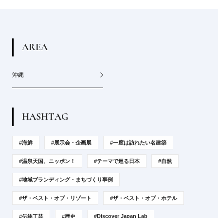
A
R
E
A
沖縄
H
A
S
H
T
A
G
#海鮮
#展示会・企画展
#一度は訪れたい名建築
#温泉天国、ニッポン！
#テーマで巡る日本
#自然
#地域ブランディング・まちづくり事例
#ザ・ベスト・オブ・リゾート
#ザ・ベスト・オブ・ホテル
#Discover Japan Lab
#伝統工芸
#歴史