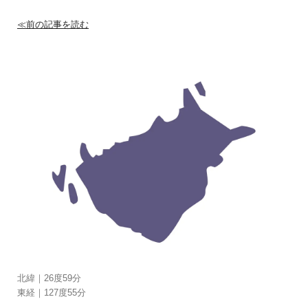
≪前の記事を読む
北緯｜26度59分
東経｜127度55分