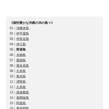
《個性豊かな沖縄の38の島々​​》
01｜
沖縄本島
02｜
伊平屋島
03｜
伊是名島
04｜
伊江島
05｜
野甫島
06｜
水納島
07｜
粟国島
08｜
渡名喜島
09｜
久米島
10｜
奥武島
11｜
津堅島
12｜
久高島
13｜
渡嘉敷島
14｜
座間味島
15｜
阿嘉島
16｜
慶留間島