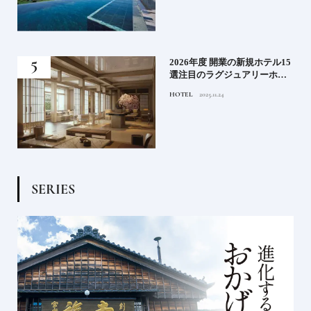
る》
2026年度 開業の新規ホテル15
うな
選注目のラグジュアリーホテ
ルや大都市の拠点となるシテ
HOTEL
2025.11.24
ィホテルまでご紹介【後編】
S
E
R
I
E
S