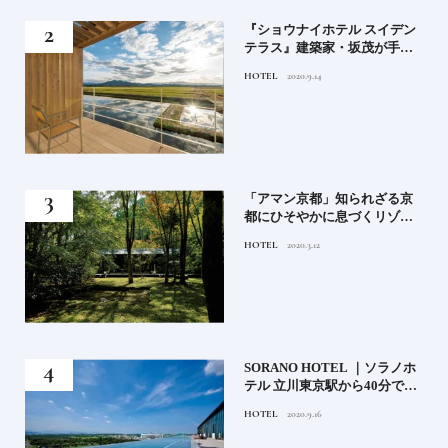
竹流
『ショウナイホテル スイデン
菓子
テラス』建築家・坂茂が手掛
ける新しい庄内の街づくりの
HOTEL
2020.9.14
シンボル
月号
「アマン京都」知られざる京
都にひそやかに息づくリゾー
ト
HOTEL
2020.3.12
）」
SORANO HOTEL ｜ソラノホ
神様
テル 立川東京駅から40分で行
って
けるリゾートへ【前編】
HOTEL
2020.9.16
名鑑