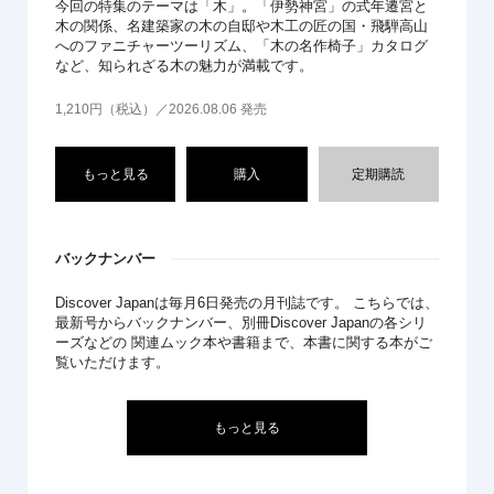
今回の特集のテーマは「木」。「伊勢神宮」の式年遷宮と
木の関係、名建築家の木の自邸や木工の匠の国・飛騨高山
へのファニチャーツーリズム、「木の名作椅子」カタログ
など、知られざる木の魅力が満載です。
1,210円（税込）／2026.08.06 発売
もっと見る
購入
定期購読
バックナンバー
Discover Japanは毎月6日発売の月刊誌です。 こちらでは、
最新号からバックナンバー、別冊Discover Japanの各シリ
ーズなどの 関連ムック本や書籍まで、本書に関する本がご
覧いただけます。
もっと見る