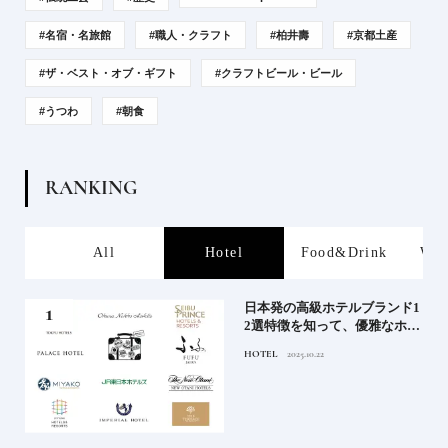
#名宿・名旅館
#職人・クラフト
#柏井壽
#京都土産
#ザ・ベスト・オブ・ギフト
#クラフトビール・ビール
#うつわ
#朝食
R
A
N
K
I
N
G
s
All
Hotel
Food&Drink
Wor
屋塩
日本発の高級ホテルブランド1
る高
2選特徴を知って、優雅なホテ
道を
ルステイを満喫｜ホテルブラ
HOTEL
2025.10.22
ンド大解剖①