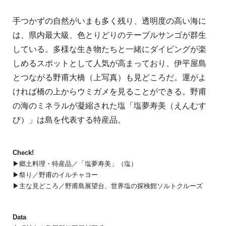
手つかずの自然がいまも多く残り、透明度の高い海に
は、県内最大級、色とりどりのテーブルサンゴが群生
している。多様な生き物たちと一緒にダイビングが楽
しめるスポットとして人気が高まっており、伊平屋島
とつながる野甫大橋（上写真）も見どころだ。運がよ
ければ橋の上からウミガメを見ることができる。野甫
の海のミネラルが凝縮された塩「塩夢寿美（えんむす
び）」は島を代表する特産品。
Check!
▶︎郷土料理・特産品／「塩夢寿美」（塩）
▶︎祭り／野甫のイルチャヨー
▶︎主な見どころ／野甫島展望台、世界塩の探検館ソルトクルーズ
Data