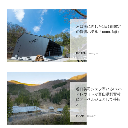
河口湖に面した1日1組限定
の貸切ホテル『norm. fuji』
HOTEL
2020.7.21
谷口英司シェフ率いるL'évo
＜レヴォ＞が富山県利賀村
にオーベルジュとして移転
オ...
FOOD
2021.1.17