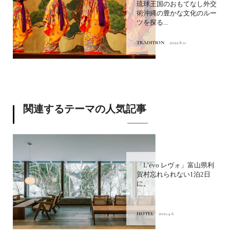
琉球王国のおもてなし外交
術沖縄の豊かな文化のルー
ツを探る...
TRADITION
2022.8.11
関連するテーマの人気記事
「L’évo レヴォ」富山県利
賀村忘れられない1泊2日
に。
HOTEL
2021.4.6