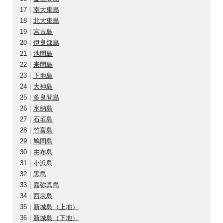
17｜
南大東島
18｜
北大東島
19｜
宮古島
20｜
伊良部島
21｜
池間島
22｜
来間島
23｜
下地島
24｜
大神島
25｜
多良間島
26｜
水納島
27｜
石垣島
28｜
竹富島
29｜
鳩間島
30｜
由布島
31｜
小浜島
32｜
黒島
33｜
嘉弥真島
34｜
西表島
35｜
新城島（上地）
36｜
新城島（下地）