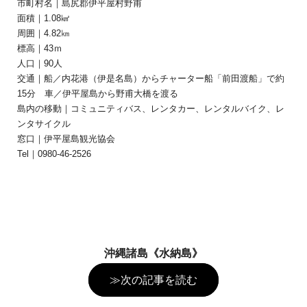
市町村名｜島尻郡伊平屋村野甫
面積｜1.08㎢
周囲｜4.82㎞
標高｜43ｍ
人口｜90人
交通｜船／内花港（伊是名島）からチャーター船「前田渡船」で約
15分 車／伊平屋島から野甫大橋を渡る
島内の移動｜コミュニティバス、レンタカー、レンタルバイク、レ
ンタサイクル
窓口｜伊平屋島観光協会
Tel｜0980-46-2526
沖縄諸島《水納島》
≫次の記事を読む