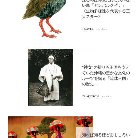
い鳥「ヤンバルクイナ」
《生物多様性を代表する三
大スター》
TRAVEL
2021.8.24
“神女”の祈りも王国を支え
ていた沖縄の豊かな文化の
ルーツを探る「琉球王国」
の歴史...
TRADITION
2022.8.11
知れば知るほどおもしろい