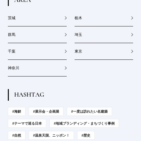
茨城
栃木
群馬
埼玉
千葉
東京
神奈川
H
A
S
H
T
A
G
#海鮮
#展示会・企画展
#一度は訪れたい名建築
#テーマで巡る日本
#地域ブランディング・まちづくり事例
#自然
#温泉天国、ニッポン！
#歴史