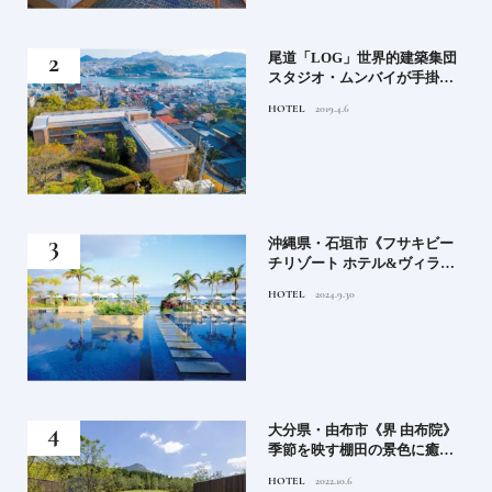
」占
尾道「LOG」世界的建築集団
る氏
スタジオ・ムンバイが手掛け
てお
た新空間 ～前編～
HOTEL
2019.4.6
鑑
）」
沖縄県・石垣市《フサキビー
正義
チリゾート ホテル&ヴィラ
てお
ズ》石垣島のビーチリゾート
HOTEL
2024.9.30
鑑
でゆるりと島時間を楽しむ
房》
大分県・由布市《界 由布院》
ブラ
季節を映す棚田の景色に癒さ
添
れる由布院の湯宿
HOTEL
2022.10.6