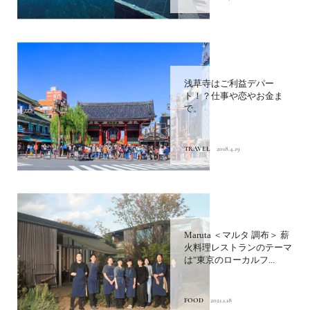
浅草寺はご利益デパー
ト！？仕事や恋やお金ま
で。
TRAVEL
2018.4.19
Maruta ＜マルタ 調布＞ 薪
火料理レストランのテーマ
は"東京のローカルフ...
FOOD
2021.1.18