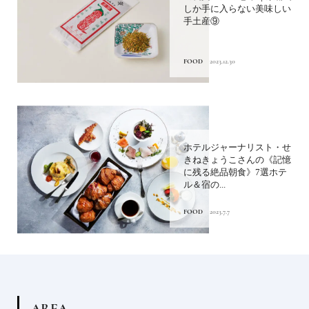
しか手に入らない美味しい
手土産⑨
FOOD
2023.12.30
ホテルジャーナリスト・せ
きねきょうこさんの《記憶
に残る絶品朝食》7選ホテ
ル＆宿の...
FOOD
2023.7.7
A
R
E
A