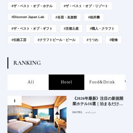
#ザ・ベスト・オブ・ホテル
#ザ・ベスト・オブ・リゾート
#Discover Japan Lab
#名宿・名旅館
#柏井壽
#ザ・ベスト・オブ・ギフト
#京都土産
#職人・クラフト
#伝統工芸
#クラフトビール・ビール
#うつわ
#朝食
R
A
N
K
I
N
G
s
All
Hotel
Food&Drink
Wor
業》
《2026年最新》注目の新規開
業ホテル16選｜泊まるだけで
特別！デザインが素敵なホテ
HOTEL
2026.4.22
ル