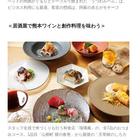
ベッドの周囲がぐるりとテーブルで囲まれた「うつわルーム」は、
ビジネス利用にも最適。客室の壁紙は、阿蘇の赤土がモチーフ
＜居酒屋で熊本ワインと創作料理を味わう＞
スタッフ全員で米づくりも行う和食店「瑠璃庵」の、全7品のおつま
みコース。1品目「山都町 猪の春巻」から最後の「天草鰆のしろカ