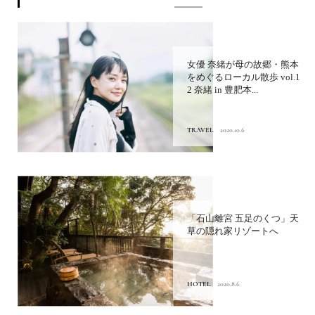
女優 奈緒が母の故郷・熊本
をめぐるローカル散歩 vol.1
2 奈緒 in 豊肥本...
TRAVEL
2020.10.6
「石山離宮 五足のくつ」天
草の隠れ家リゾートへ
HOTEL
2020.8.6