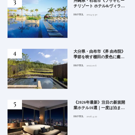
）」
沖縄県・石垣市《フサキビー
正義
チリゾート ホテル&ヴィラ
てお
ズ》石垣島のビーチリゾート
HOTEL
2024.9.30
鑑
でゆるりと島時間を楽しむ
房》
大分県・由布市《界 由布院》
ブラ
季節を映す棚田の景色に癒さ
添
れる由布院の湯宿
HOTEL
2022.10.6
業》
《2026年最新》注目の新規開
ーも
業ホテル16選｜一度は泊まり
るま
たい都市型のラグジュアリー
HOTEL
2026.4.22
ホテル