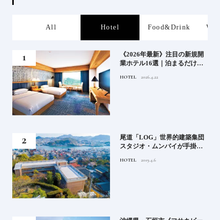
s
All
Hotel
Food&Drink
Wor
業》
《2026年最新》注目の新規開
業ホテル16選｜泊まるだけで
特別！デザインが素敵なホテ
HOTEL
2026.4.22
ル
」占
尾道「LOG」世界的建築集団
る氏
スタジオ・ムンバイが手掛け
てお
た新空間 ～前編～
HOTEL
2019.4.6
鑑