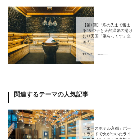
【第1回】"爪の先まで暖ま
る"サウナと天然温泉の湯け
むり天国「湯らっくす」全
国の...
TRAVEL
2020.12.21
関連するテーマの人気記事
「エースホテル京都」ポー
トランドで火がついたライ