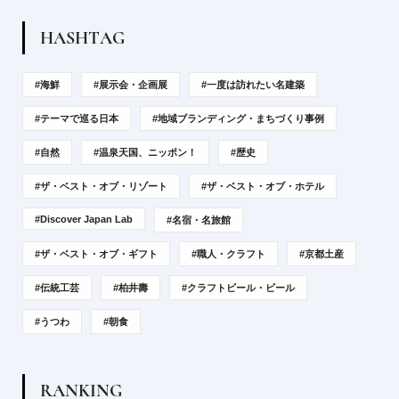
H
A
S
H
T
A
G
#海鮮
#展示会・企画展
#一度は訪れたい名建築
#テーマで巡る日本
#地域ブランディング・まちづくり事例
#自然
#温泉天国、ニッポン！
#歴史
#ザ・ベスト・オブ・リゾート
#ザ・ベスト・オブ・ホテル
#Discover Japan Lab
#名宿・名旅館
#ザ・ベスト・オブ・ギフト
#職人・クラフト
#京都土産
#伝統工芸
#柏井壽
#クラフトビール・ビール
#うつわ
#朝食
R
A
N
K
I
N
G