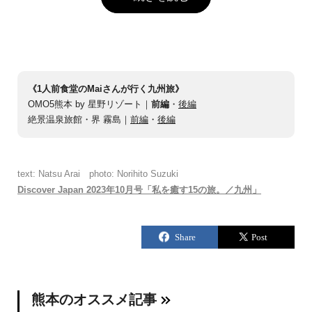
《1人前食堂のMaiさんが行く九州旅》
OMO5熊本 by 星野リゾート｜
前編
・
後編
絶景温泉旅館・界 霧島｜
前編
・
後編
text: Natsu Arai photo: Norihito Suzuki
Discover Japan 2023年10月号「私を癒す15の旅。／九州」
熊本のオススメ記事