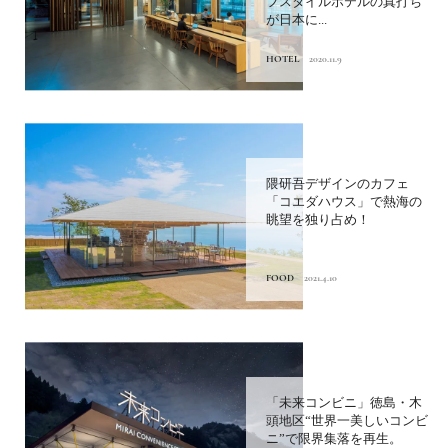
フスタイルホテルの真打ち
が日本に...
HOTEL
2020.11.9
隈研吾デザインのカフェ
「コエダハウス」で熱海の
眺望を独り占め！
FOOD
2021.4.10
「未来コンビニ」徳島・木
頭地区“世界一美しいコンビ
ニ”で限界集落を再生。