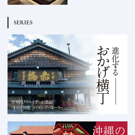
S
E
R
I
E
S