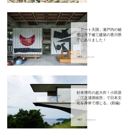
「アート天国」瀬戸内の秘
密は丹下健三建築の香川県
庁にありました！
ART
2017.1.20
杉本博司の超大作！小田原
「江之浦測候所」で日本文
化を身体で感じる。(前編)
ART
2019.10.12