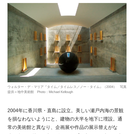
ウォルター・デ・マリア『タイム／タイムレス／ノー・タイム』（2004） 写真
提供＝地中美術館 Photo：Michael Kellough
2004年に香川県・直島に設立。美しい瀬戸内海の景観
を損なわないようにと、建物の大半を地下に埋設。通
常の美術館と異なり、企画展や作品の展示替えがな