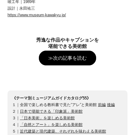
竣工年｜1989年
設計｜永田祐三
https://www.museum-kawakyu.jp/
秀逸な作品やキャプションを
堪能できる美術館
≫次の記事を読む
《テーマ別ミュージアムガイドカタログ55》
１｜全国で楽しめる教科書で見た“アレ”と美術館
前編
後編
２｜
日本で堪能できる「印象派」美術館
３｜
「日本美術」を楽しめる美術館
４｜
「自然とアート」を楽しめる美術館
５｜
近代建築と現代建築、それぞれを味わえる美術館