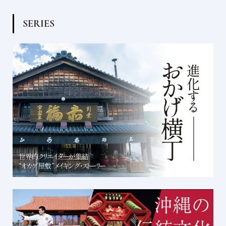
S
E
R
I
E
S