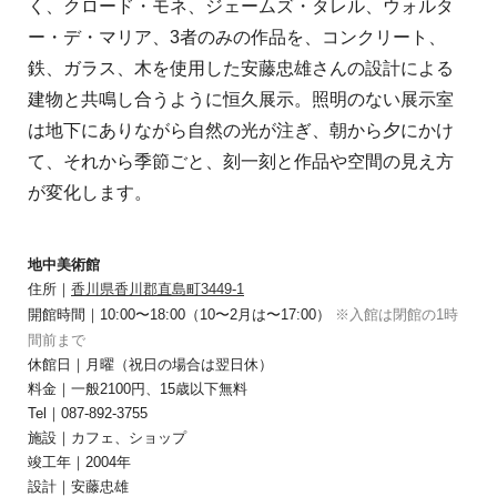
く、クロード・モネ、ジェームズ・タレル、ウォルタ
ー・デ・マリア、3者のみの作品を、コンクリート、
鉄、ガラス、木を使用した安藤忠雄さんの設計による
建物と共鳴し合うように恒久展示。照明のない展示室
は地下にありながら自然の光が注ぎ、朝から夕にかけ
て、それから季節ごと、刻一刻と作品や空間の見え方
が変化します。
地中美術館
住所｜
香川県香川郡直島町3449-1
開館時間｜10:00〜18:00（10〜2月は〜17:00）
※入館は閉館の1時
間前まで
休館日｜月曜（祝日の場合は翌日休）
料金｜一般2100円、15歳以下無料
Tel｜087-892-3755
施設｜カフェ、ショップ
竣工年｜2004年
設計｜安藤忠雄