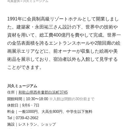
写真提供＝川久ミュージアム
1991年に会員制高級リゾートホテルとして開業しまし
た。建築家・永田祐三さん設計の下、世界中の技術や
資材を用いて、総工費400億円を費やして完成。世界一
の金箔表面積を誇るエントランスホールや2階回廊の絵
画展示エリアなどに、前オーナーが収集した絵画や美
術品を展示しており、宿泊者以外も入館して見学する
ことができます。
川久ミュージアム
住所｜
和歌山県西牟婁郡白浜町3745
開館時間｜10:30〜18:00
※入館は閉館の30分前まで
休館日｜9月6・7日
料金｜一般1000円、大高生800円、中学生以下無料
Tel｜0739-42-2662
施設｜レストラン、ショップ