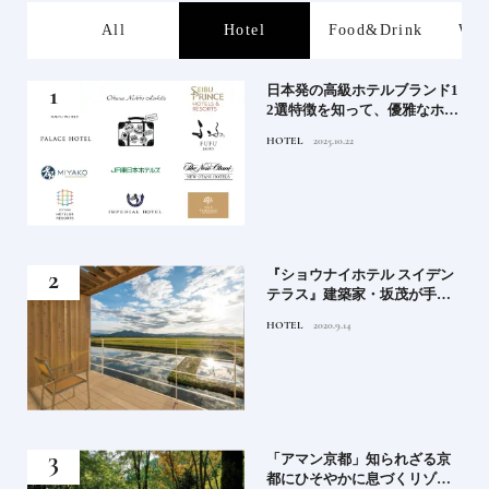
s
All
Hotel
Food&Drink
Wor
屋塩
日本発の高級ホテルブランド1
る高
2選特徴を知って、優雅なホテ
道を
ルステイを満喫｜ホテルブラ
HOTEL
2025.10.22
ンド大解剖①
竹流
『ショウナイホテル スイデン
菓子
テラス』建築家・坂茂が手掛
ける新しい庄内の街づくりの
HOTEL
2020.9.14
シンボル
月号
「アマン京都」知られざる京
都にひそやかに息づくリゾー