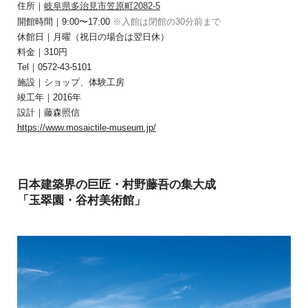
住所｜
岐阜県多治見市笠原町2082-5
開館時間｜9:00〜17:00
※入館は閉館の30分前まで
休館日｜月曜（祝日の場合は翌日休）
料金｜310円
Tel｜0572-43-5101
施設｜ショップ、体験工房
竣工年｜2016年
設計｜藤森照信
https://www.mosaictile-museum.jp/
日本建築界の巨匠・村野藤吾の集大成
「玉翠園・谷村美術館」