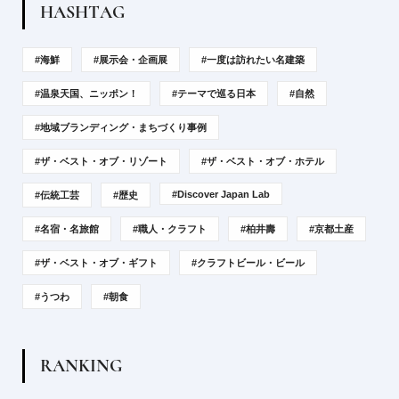
H
A
S
H
T
A
G
#海鮮
#展示会・企画展
#一度は訪れたい名建築
#温泉天国、ニッポン！
#テーマで巡る日本
#自然
#地域ブランディング・まちづくり事例
#ザ・ベスト・オブ・リゾート
#ザ・ベスト・オブ・ホテル
#Discover Japan Lab
#伝統工芸
#歴史
#名宿・名旅館
#職人・クラフト
#柏井壽
#京都土産
#ザ・ベスト・オブ・ギフト
#クラフトビール・ビール
#うつわ
#朝食
R
A
N
K
I
N
G