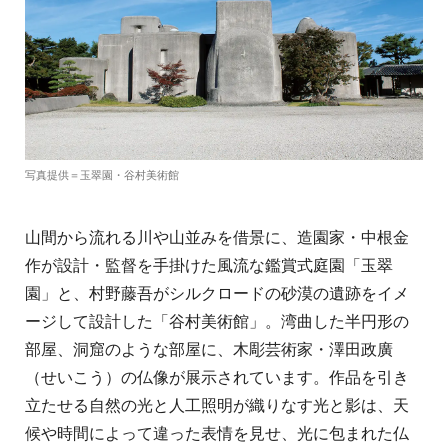
写真提供＝玉翠園・谷村美術館
山間から流れる川や山並みを借景に、造園家・中根金
作が設計・監督を手掛けた風流な鑑賞式庭園「玉翠
園」と、村野藤吾がシルクロードの砂漠の遺跡をイメ
ージして設計した「谷村美術館」。湾曲した半円形の
部屋、洞窟のような部屋に、木彫芸術家・澤田政廣
（せいこう）の仏像が展示されています。作品を引き
立たせる自然の光と人工照明が織りなす光と影は、天
候や時間によって違った表情を見せ、光に包まれた仏