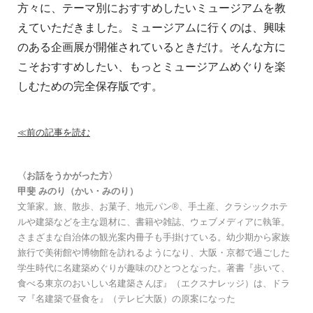
方々に、
テーマ別におすすめしたいミュージアムを教
えていただきました。
ミュージアムに行くのは、興味
のある企画展が開催されているときだけ。
そんな方に
こそおすすめしたい、もっとミュージアムめぐりを楽
しむための完全保存版です。
≪前の記事を読む
〈お話をうかがった方〉
甲斐 みのり（かい・みのり）
文筆家。旅、散歩、お菓子、地元パン®、手土産、クラシックホテ
ルや建築などを主な題材に、書籍や雑誌、ウェブメディアに執筆。
さまざまな自治体の観光案内冊子も手掛けている。幼少期から家族
旅行で美術館や博物館を訪れるようになり、大阪・京都で過ごした
学生時代に名建築めぐりが趣味のひとつとなった。著書『歩いて、
食べる東京のおいしい名建築さんぽ』（エクスナレッジ）は、ドラ
マ『名建築で昼食を』（テレビ大阪）の原案になった