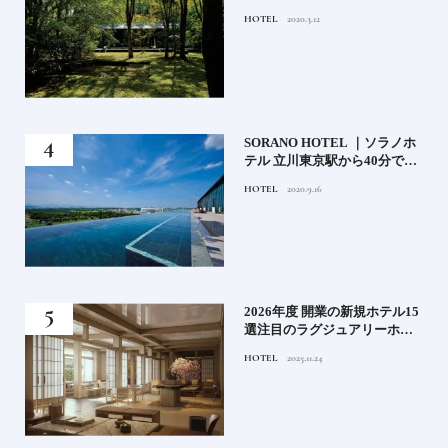
ト
HOTEL
2020.3.12
）」
SORANO HOTEL ｜ソラノホ
神様
テル 立川東京駅から40分で行
って
けるリゾートへ【前編】
HOTEL
2020.9.16
名鑑
る》
2026年度 開業の新規ホテル15
うな
選注目のラグジュアリーホテ
ルや大都市の拠点となるシテ
HOTEL
2025.11.24
ィホテルまでご紹介【後編】