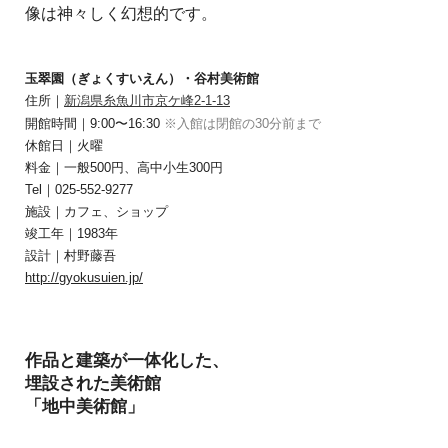
像は神々しく幻想的です。
玉翠園（ぎょくすいえん）・谷村美術館
住所｜
新潟県糸魚川市京ケ峰2-1-13
開館時間｜9:00〜16:30
※入館は閉館の30分前まで
休館日｜火曜
料金｜一般500円、高中小生300円
Tel｜025-552-9277
施設｜カフェ、ショップ
竣工年｜1983年
設計｜村野藤吾
http://gyokusuien.jp/
作品と建築が一体化した、
埋設された美術館
「地中美術館」