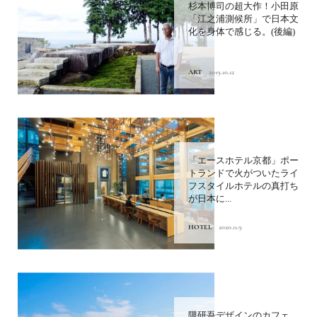
杉本博司の超大作！小田原
「江之浦測候所」で日本文
化を身体で感じる。(後編)
ART
2019.10.12
「エースホテル京都」ポー
トランドで火がついたライ
フスタイルホテルの真打ち
が日本に...
HOTEL
2020.11.9
隈研吾デザインのカフェ