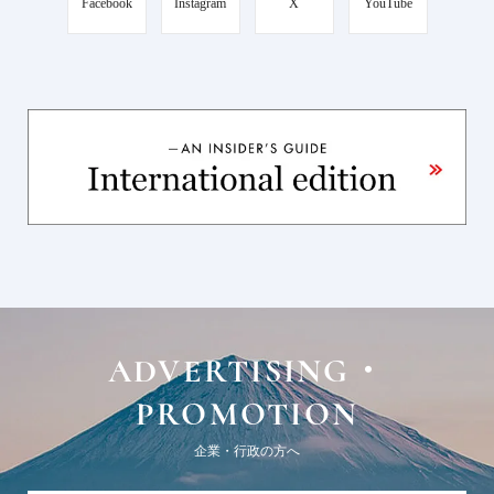
Facebook
Instagram
X
YouTube
ADVERTISING・
PROMOTION
企業・行政の方へ