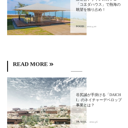
「コエダハウス」で熱海の
眺望を独り占め！
FOOD
2021.4.10
READ MORE
谷尻誠が手掛ける「DAICH
I」のネイチャーデベロップ
事業とは？
TRAVEL
2021.5.6