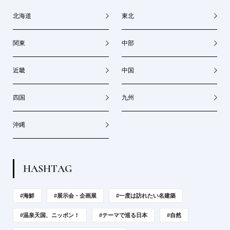
北海道
東北
関東
中部
近畿
中国
四国
九州
沖縄
H
A
S
H
T
A
G
#海鮮
#展示会・企画展
#一度は訪れたい名建築
#温泉天国、ニッポン！
#テーマで巡る日本
#自然