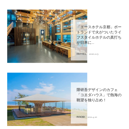
「エースホテル京都」ポー
トランドで火がついたライ
フスタイルホテルの真打ち
が日本に...
HOTEL
2020.11.9
隈研吾デザインのカフェ
「コエダハウス」で熱海の
眺望を独り占め！
FOOD
2021.4.10