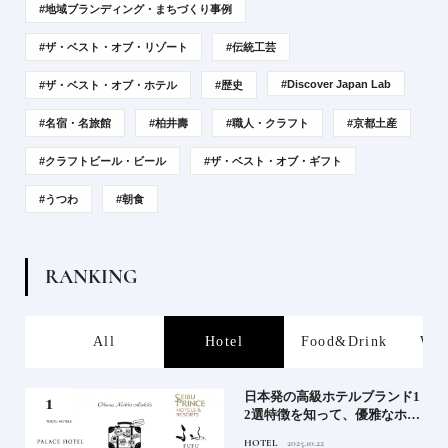
#地域ブランディング・まちづくり事例
#ザ・ベスト・オブ・リゾート
#伝統工芸
#Discover Japan Lab
#ザ・ベスト・オブ・ホテル
#歴史
#名宿・名旅館
#柏井壽
#職人・クラフト
#京都土産
#クラフトビール・ビール
#ザ・ベスト・オブ・ギフト
#うつわ
#朝食
R
A
N
K
I
N
G
s
All
Hotel
Food&Drink
Wor
屋塩
日本発の高級ホテルブランド1
る高
2選特徴を知って、優雅なホテ
道を
ルステイを満喫｜ホテルブラ
HOTEL
2025.10.22