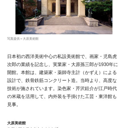
写真提供＝大原美術館
日本初の西洋美術中心の私設美術館で、画家・児島虎
次郎の業績を記念し、実業家・大原孫三郎が1930年に
開館。本館は、建築家・薬師寺主計（かずえ）による
設計で、鉄骨鉄筋コンクリート造。当時より、高度な
技術が施されています。染色家・芹沢銈介が江戸時代
の米蔵を活用して、内外装を手掛けた工芸・東洋館も
見事。
大原美術館