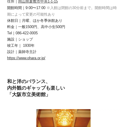
住所｜
岡山県倉敷市中央1-1-15
開館時間｜9:00〜17:00
※入館は閉館の30分前まで。開館時間は時
期によって変更の可能性あり
休館日｜月曜、ほか冬季休館あり
料金｜一般1500円、高中小生500円
Tel｜086-422-0005
施設｜ショップ
竣工年｜
1930年
設計｜
薬師寺主計
https://www.ohara.or.jp/
和と洋のバランス、
内外観のギャップも楽しい
「大阪市立美術館」