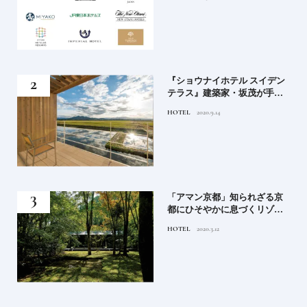
ンド大解剖①
竹流
『ショウナイホテル スイデン
菓子
テラス』建築家・坂茂が手掛
ける新しい庄内の街づくりの
HOTEL
2020.9.14
シンボル
月号
「アマン京都」知られざる京
都にひそやかに息づくリゾー
ト
HOTEL
2020.3.12