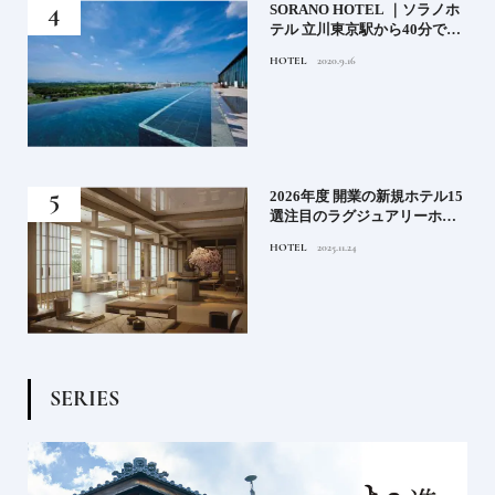
）」
SORANO HOTEL ｜ソラノホ
神様
テル 立川東京駅から40分で行
って
けるリゾートへ【前編】
HOTEL
2020.9.16
名鑑
る》
2026年度 開業の新規ホテル15
うな
選注目のラグジュアリーホテ
ルや大都市の拠点となるシテ
HOTEL
2025.11.24
ィホテルまでご紹介【後編】
S
E
R
I
E
S