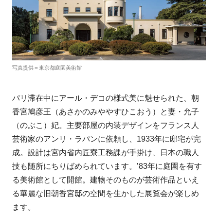
写真提供＝東京都庭園美術館
パリ滞在中にアール・デコの様式美に魅せられた、朝
香宮鳩彦王（あさかのみややすひこおう）と妻・允子
（のぶこ）妃。主要部屋の内装デザインをフランス人
芸術家のアンリ・ラパンに依頼し、1933年に邸宅が完
成。設計は宮内省内匠寮工務課が手掛け、日本の職人
技も随所にちりばめられています。’83年に庭園を有す
る美術館として開館。建物そのものが芸術作品といえ
る華麗な旧朝香宮邸の空間を生かした展覧会が楽しめ
ます。