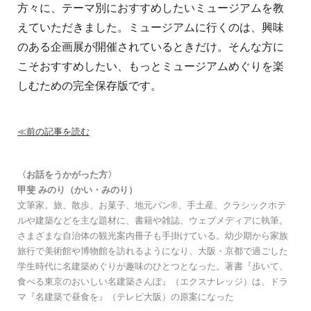
方々に、
テーマ別におすすめしたいミュージアムを教
えていただきました。
ミュージアムに行くのは、興味
のある企画展が開催されているときだけ。
そんな方に
こそおすすめしたい、もっとミュージアムめぐりを楽
しむための完全保存版です。
≪前の記事を読む
〈お話をうかがった方〉
甲斐 みのり（かい・みのり）
文筆家。旅、散歩、お菓子、地元パン®、手土産、クラシックホテ
ルや建築などを主な題材に、書籍や雑誌、ウェブメディアに執筆。
さまざまな自治体の観光案内冊子も手掛けている。幼少期から家族
旅行で美術館や博物館を訪れるようになり、大阪・京都で過ごした
学生時代に名建築めぐりが趣味のひとつとなった。著書『歩いて、
食べる東京のおいしい名建築さんぽ』（エクスナレッジ）は、ドラ
マ『名建築で昼食を』（テレビ大阪）の原案になった