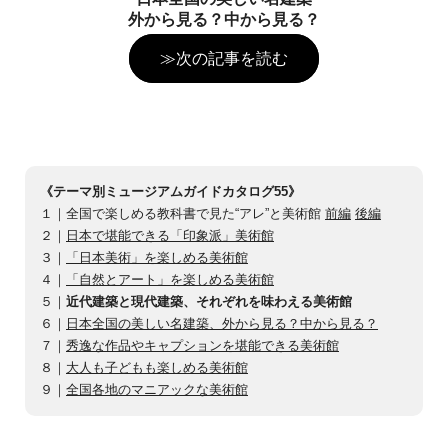
外から見る？中から見る？
≫次の記事を読む
《テーマ別ミュージアムガイドカタログ55》
１｜全国で楽しめる教科書で見た“アレ”と美術館
前編
後編
２｜
日本で堪能できる「印象派」美術館
３｜
「日本美術」を楽しめる美術館
４｜
「自然とアート」を楽しめる美術館
５｜
近代建築と現代建築、それぞれを味わえる美術館
６｜
日本全国の美しい名建築、外から見る？中から見る？
７｜
秀逸な作品やキャプションを堪能できる美術館
８｜
大人も子どもも楽しめる美術館
９｜
全国各地のマニアックな美術館