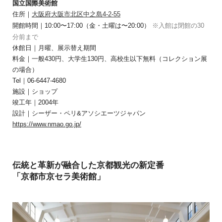
国立国際美術館
住所｜
大阪府大阪市北区中之島4-2-55
開館時間｜10:00〜17:00（金・土曜は〜20:00）
※入館は閉館の30
分前まで
休館日｜月曜、展示替え期間
料金｜一般430円、大学生130円、高校生以下無料（コレクション展
の場合）
Tel｜06-6447-4680
施設｜ショップ
竣工年｜2004年
設計｜シーザー・ペリ&アソシエーツジャパン
https://www.nmao.go.jp/
伝統と革新が融合した京都観光の新定番
「京都市京セラ美術館」