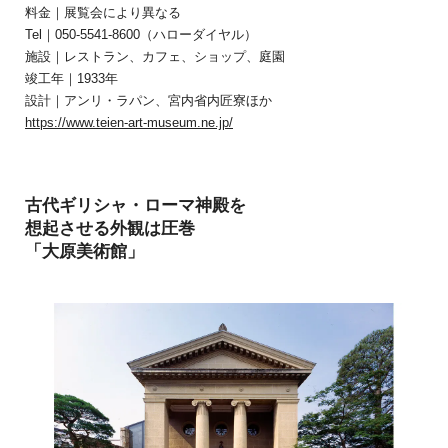
料金｜展覧会により異なる
Tel｜050-5541-8600（ハローダイヤル）
施設｜レストラン、カフェ、ショップ、庭園
竣工年｜1933年
設計｜アンリ・ラパン、宮内省内匠寮ほか
https://www.teien-art-museum.ne.jp/
古代ギリシャ・ローマ神殿を
想起させる外観は圧巻
「大原美術館」