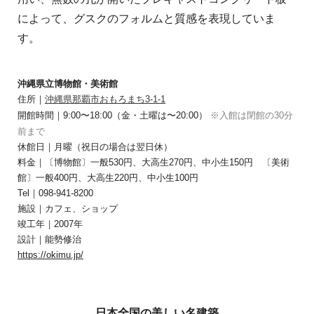
によって、グスクのフォルムと質感を表現していま
す。
沖縄県立博物館・美術館
住所｜
沖縄県那覇市おもろまち3-1-1
開館時間｜9:00〜18:00（金・土曜は〜20:00）
※入館は閉館の30分
前まで
休館日｜月曜（祝日の場合は翌日休）
料金｜〔博物館〕一般530円、大高生270円、中小生150円 〔美術
館〕一般400円、大高生220円、中小生100円
Tel｜098-941-8200
施設｜カフェ、ショップ
竣工年｜2007年
設計｜能勢修治
https://okimu.jp/
日本全国の美しい名建築