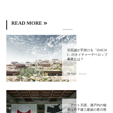
READ MORE
谷尻誠が手掛ける「DAICH
I」のネイチャーデベロップ
事業とは？
TRAVEL
2021.5.6
「アート天国」瀬戸内の秘
密は丹下健三建築の香川県