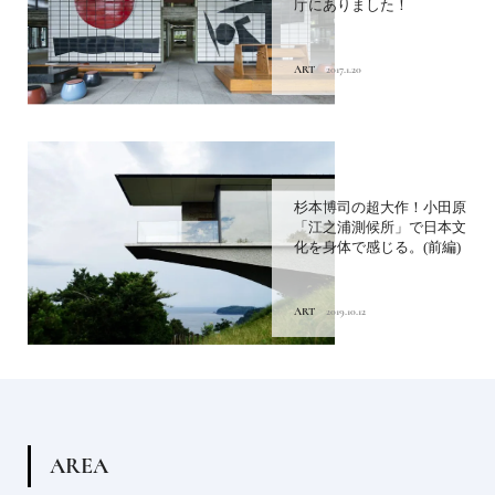
庁にありました！
ART
2017.1.20
杉本博司の超大作！小田原
「江之浦測候所」で日本文
化を身体で感じる。(前編)
ART
2019.10.12
A
R
E
A