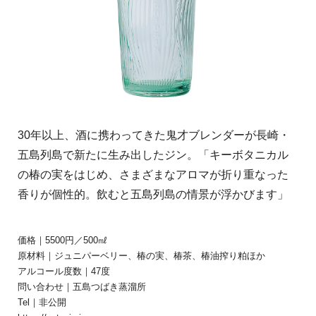
30年以上、酒に携わってきた鬼才ブレンダーが長崎・
五島列島で新たに生み出したジン。「キーボタニカル
の椿の実をはじめ、さまざまなアロマが折り重なった
香りが個性的。飲むと五島列島の情景が浮かびます」
価格｜5500円／500㎖
原材料｜ジュニパーベリー、椿の実、椿茶、椿油搾り粕ほか
アルコール度数｜47度
問い合わせ｜五島つばき蒸溜所
Tel｜非公開