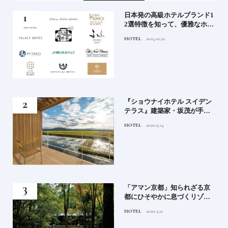
屋塩
日本発の高級ホテルブランド1
る高
2選特徴を知って、優雅なホテ
道を
ルステイを満喫｜ホテルブラ
HOTEL
2025.10.22
ンド大解剖①
竹流
『ショウナイホテル スイデン
菓子
テラス』建築家・坂茂が手掛
ける新しい庄内の街づくりの
HOTEL
2020.9.14
シンボル
月号
「アマン京都」知られざる京
都にひそやかに息づくリゾー
ト
HOTEL
2020.3.12