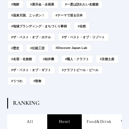
#海鮮
#展示会・企画展
#一度は訪れたい名建築
#温泉天国、ニッポン！
#テーマで巡る日本
#地域ブランディング・まちづくり事例
#自然
#ザ・ベスト・オブ・ホテル
#ザ・ベスト・オブ・リゾート
#Discover Japan Lab
#歴史
#伝統工芸
#名宿・名旅館
#柏井壽
#職人・クラフト
#京都土産
#ザ・ベスト・オブ・ギフト
#クラフトビール・ビール
#うつわ
#朝食
R
A
N
K
I
N
G
s
All
Hotel
Food&Drink
Wor