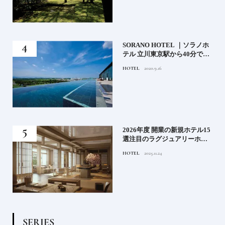
）」
SORANO HOTEL ｜ソラノホ
神様
テル 立川東京駅から40分で行
って
けるリゾートへ【前編】
HOTEL
2020.9.16
名鑑
る》
2026年度 開業の新規ホテル15
うな
選注目のラグジュアリーホテ
ルや大都市の拠点となるシテ
HOTEL
2025.11.24
ィホテルまでご紹介【後編】
S
E
R
I
E
S