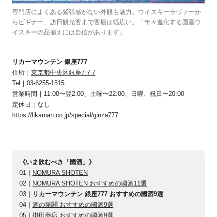
専門店によくある緊張感がない外観も魅力。ウイスキーラヴァーか
らビギナー、訪日観光客まで客層は幅広い。「年々進化する国産ウ
イスキーの品揃えには自信があります」
リカーマウンテン 銀座777
住所｜
東京都中央区銀座7-7-7
Tel｜03-6255-1515
営業時間｜11:00〜翌2:00、土曜〜22:00、日曜、祝日〜20:00
定休日｜なし
https://likaman.co.jp/special/ginza777
《いま飲むべき「國酒」》
01｜
NOMURA SHOTEN
02｜
NOMURA SHOTEN おすすめの國酒11選
03｜
リカーマウンテン 銀座777 おすすめの國酒9選
04｜
酒の勝鬨 おすすめの國酒9選
05｜
掛田商店 おすすめの國酒9選