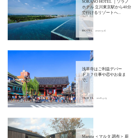
SORANO HOTEL ｜ソラノ
ホテル 立川東京駅から40分
で行けるリゾートへ...
HOTEL
2020.9.16
浅草寺はご利益デパー
ト！？仕事や恋やお金ま
で。
TRAVEL
2018.4.19
Maruta ＜マルタ 調布＞ 薪