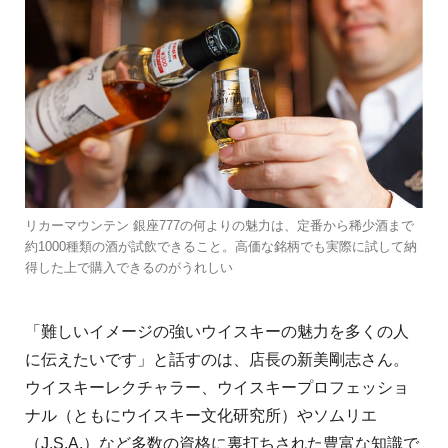
リカーマウンテン 銀座777の何よりの魅力は、定番から稀少酒まで
約1000種類の酒が試飲できること。高価な銘柄でも実際に試して納
得した上で購入できるのがうれしい
「難しいイメージの強いウイスキーの魅力を多くの人
に伝えたいです」と話すのは、店長の新美剛志さん。
ウイスキーレクチャラー、ウイスキープロフェッショ
ナル（ともにウイスキー文化研究所）やソムリエ
（J.S.A.）など多数の資格に裏打ちされた豊富な知識で