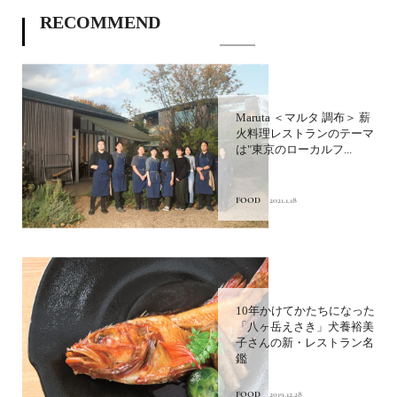
RECOMMEND
Maruta ＜マルタ 調布＞ 薪
火料理レストランのテーマ
は"東京のローカルフ...
FOOD
2021.1.18
10年かけてかたちになった
「八ヶ岳えさき」犬養裕美
子さんの新・レストラン名
鑑
FOOD
2019.12.28