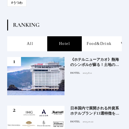
#うつわ
R
A
N
K
I
N
G
s
All
Hotel
Food&Drink
Wor
、か
《ホテルニューアカオ》熱海
武将
のシンボルが蘇る！土地の歴
史を語る絶景宿がオープン
HOTEL
2023.8.11
｜2
日本国内で展開される外資系
史
ホテルブランド13選特徴を知
って、優雅なホテルステイを
HOTEL
2025.10.22
満喫｜ホテルブランド大解剖
⑦