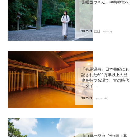
柴咲コウさん、伊勢神宮へ
TRAVEL
2021.1.14
「有馬温泉」日本書紀にも
記された600万年以上の歴
史を持つ名湯で、古の時代
にタイ...
TRAVEL
2017.12.26
山口県の歴史【第3回｜幕