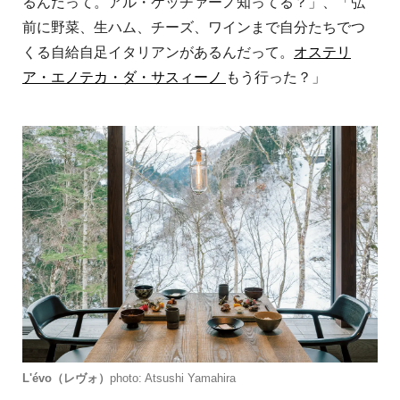
るんだって。アル・ケッチァーノ知ってる？」、「弘
前に野菜、生ハム、チーズ、ワインまで自分たちでつ
くる自給自足イタリアンがあるんだって。
オステリ
ア・エノテカ・ダ・サスィーノ
もう行った？」
L'évo（レヴォ）
photo: Atsushi Yamahira