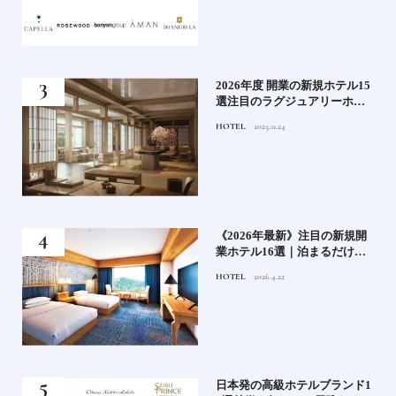
！密
2026年度 開業の新規ホテル15
選注目のラグジュアリーホテ
ルや大都市の拠点となるシテ
HOTEL
2025.11.24
ィホテルまでご紹介【後編】
た
《2026年最新》注目の新規開
たい
業ホテル16選｜泊まるだけで
特別！デザインが素敵なホテ
HOTEL
2026.4.22
ル
）で
日本発の高級ホテルブランド1