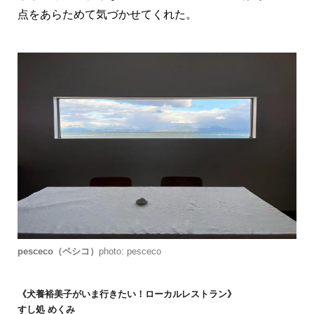
点をあらためて気づかせてくれた。
pesceco（ペシコ）
photo: pesceco
《犬養裕美子がいま行きたい！ローカルレストラン》
すし処 めくみ