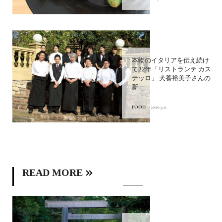
本物のイタリアを伝え続け
て22年「リストランテ カス
テッロ」 犬養裕美子さんの
新...
FOOD
2020.5.11
READ MORE