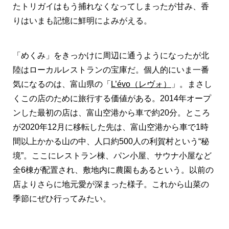
たトリガイはもう捕れなくなってしまったが甘み、香
りはいまも記憶に鮮明によみがえる。
「めくみ」をきっかけに周辺に通うようになったが北
陸はローカルレストランの宝庫だ。個人的にいま一番
気になるのは、富山県の「
L’évo（レヴォ）
」。まさし
くこの店のために旅行する価値がある。2014年オープ
ンした最初の店は、富山空港から車で約20分。ところ
が2020年12月に移転した先は、富山空港から車で1時
間以上かかる山の中、人口約500人の利賀村という“秘
境”。ここにレストラン棟、パン小屋、サウナ小屋など
全6棟が配置され、敷地内に農園もあるという。以前の
店よりさらに地元愛が深まった様子。これから山菜の
季節にぜひ行ってみたい。