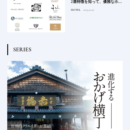
後
2選特徴を知って、優雅なホテ
ルステイを満喫｜ホテルブラ
HOTEL
2025.10.22
ンド大解剖①
S
E
R
I
E
S