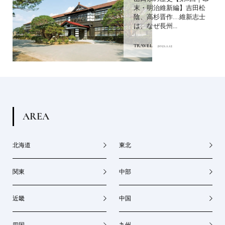
末・明治維新編】吉田松
陰、高杉晋作…維新志士
は、なぜ長州...
TRAVEL
2021.1.12
A
R
E
A
北海道
東北
関東
中部
近畿
中国
四国
九州