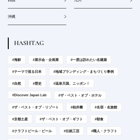
沖縄
H
A
S
H
T
A
G
#海鮮
#展示会・企画展
#一度は訪れたい名建築
#テーマで巡る日本
#地域ブランディング・まちづくり事例
#自然
#歴史
#温泉天国、ニッポン！
#Discover Japan Lab
#ザ・ベスト・オブ・ホテル
#ザ・ベスト・オブ・リゾート
#柏井壽
#名宿・名旅館
#京都土産
#ザ・ベスト・オブ・ギフト
#朝食
#クラフトビール・ビール
#伝統工芸
#職人・クラフト