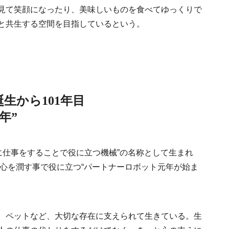
見て笑顔になったり、美味しいものを食べてゆっくりで
と共生する空間を目指しているという。
Traditi
誕生から101年目
年”
わりに仕事をすることで役に立つ機械”の名称として生まれ
人の心を潤す事で役に立つ“パートナーロボット元年が始ま
Discover Japan 202
号「木と生きる2026
、ペットなど、大切な存在に支えられて生きている。生
2026.7.31
INFORMATION