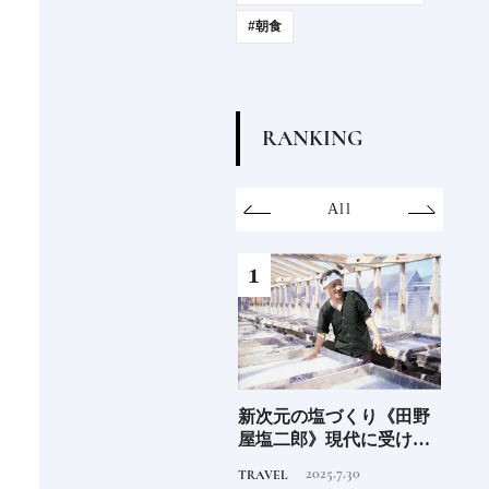
#朝食
R
A
N
K
I
N
G
on
SDGs
All
Hotel
Food&Dri
6年9月
新次元の塩づくり《田野
日本発の高級ホテルブラ
青森
」
屋塩二郎》現代に受け継
ンド12選特徴を知って、
「竹
がれる高知の“塩"スピリ
優雅なホテルステイを満
民芸
2025.7.30
2025.10.22
TRAVEL
HOTEL
FOOD
ット塩の道をゆく高知旅
喫｜ホテルブランド大解