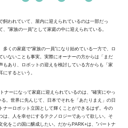
スケープが誕生
2022.6.11
TRAVEL
で飼われていて、屋内に迎えられているのは一部だっ
て、”家族の一員”として家庭の中に迎えられている。
。多くの家庭で“家族の一員”になり始めている一方で、ロ
ていないことも事実。実際にオーナーの方からは「まだ
日本の都市は緑地が
声もあり、ロボットの迎えを検討している方からも「家
い？都市開発のキーは
耳にするという。
化”にあり！｜みどり
2025.4.21
INFORMATION
るまちづくり①
ートナーになって家庭に迎えられているのは、”確実にやっ
ている。世界に先んじて、日本でそれを「あたりまえ」の日
トナーロボット立国として輝くことができるはず。今の
つは、人を幸せにするテクノロジーであって欲しい。そ
化をこの国に醸成したい。だからPARK+は、”パートナ