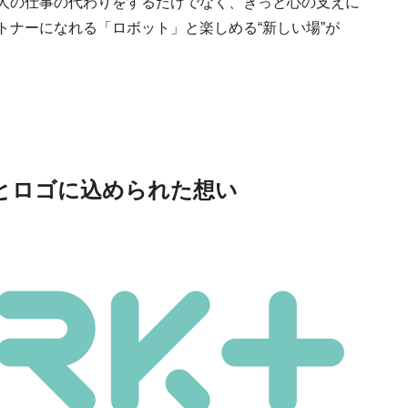
人の仕事の代わりをするだけでなく、きっと心の支えに
トナーになれる「ロボット」と楽しめる“新しい場”が
Ento ＜エントウ＞ 
地球と人が循環する
景とロゴに込められた想い
来の島の観光拠点〈
2021.8.29
HOTEL
編〉
《うめきた公園》大
自然と人をつなぐラ