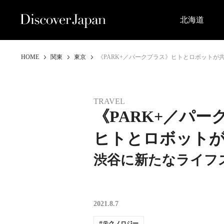
北海道
HOME
関東
東京
《PARK+／パークプラス》ヒトとロボット
TRAVEL
《PARK+／パー
ヒトとロボット
渋谷に新たなライフ
2021.8.7
テクノロジー