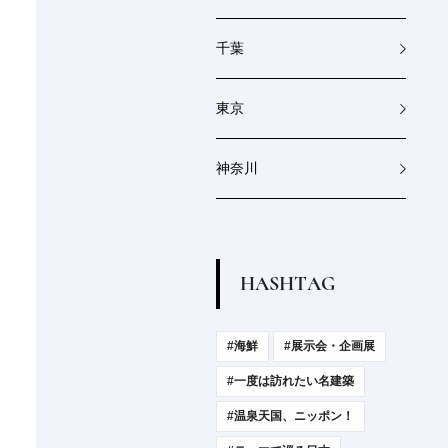
千葉
東京
神奈川
H
A
S
H
T
A
G
#海鮮
#展示会・企画展
#一度は訪れたい名建築
#温泉天国、ニッポン！