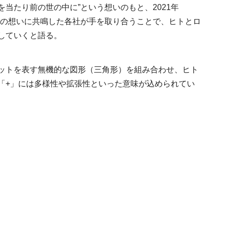
当たり前の世の中に”という想いのもと、2021年
MEMU EARTH HOT
／メムアースホテル
。その想いに共鳴した各社が手を取り合うことで、ヒトとロ
的な建築と十勝の無
していくと語る。
2021.11.14
HOTEL
る自然を原体験でき
棟貸しホテル
ットを表す無機的な図形（三角形）を組み合わせ、ヒト
「+」には多様性や拡張性といった意味が込められてい