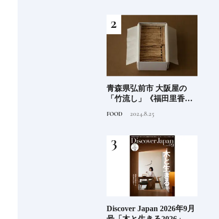
｜中編
剖①
海士町
青森県弘前市 大阪屋の
『ショウナイホテル スイ
料理
、未
「竹流し」《福田里香の
デンテラス』建築家・坂
「一
前
民芸お菓子巡礼》
茂が手掛ける新しい庄内
2024.8.25
2020.9.14
FOOD
HOTEL
FOOD
の街づくりのシンボル
阪に
Discover Japan 2026年9月
「アマン京都」知られざ
ご当
ンド
号「木と生きる2026」
る京都にひそやかに息づ
ー究