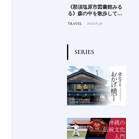
EL
《那須塩原市図書館みる
2026年度 開業の新規ホテ
料理
先進
る》森の中を散歩してい
ル15選注目のラグジュア
「山
垢な
るような図書空間
リーホテルや大都市の拠
2022.6.30
2025.11.24
TRAVEL
HOTEL
FOOD
る一
点となるシティホテルま
でご紹介【後編】
S
E
R
I
E
S