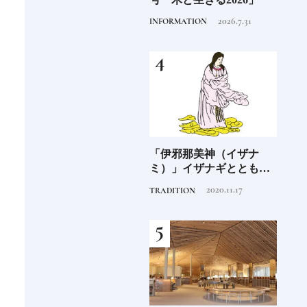
くリゾート
せ！
2026.7.31
2020.3.12
INFORMATION
HOTEL
FOOD
少な
「伊邪那美神（イザナ
SORANO HOTEL ｜ソラ
銀座
“緑
ミ）」イザナギとともに
ノホテル 立川東京駅から
岸 
のあ
多くの神様を生み出す日
40分で行けるリゾートへ
を変え
2020.11.17
2020.9.16
TRADITION
HOTEL
FOOD
本人なら知っておきたい
【前編】
は？
ニッポンの神様名鑑
続け