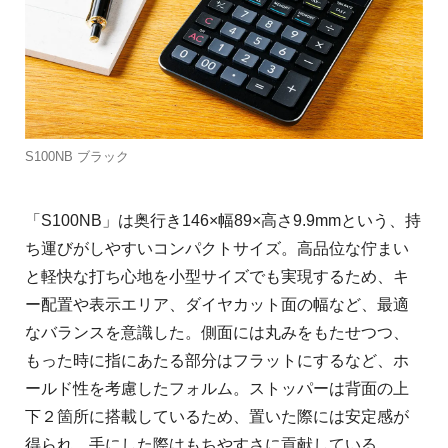
S100NB ブラック
「S100NB」は奥行き146×幅89×高さ9.9mmという、持
ち運びがしやすいコンパクトサイズ。高品位な佇まい
と軽快な打ち心地を小型サイズでも実現するため、キ
ー配置や表示エリア、ダイヤカット面の幅など、最適
なバランスを意識した。側面には丸みをもたせつつ、
もった時に指にあたる部分はフラットにするなど、ホ
ールド性を考慮したフォルム。ストッパーは背面の上
下２箇所に搭載しているため、置いた際には安定感が
得られ、手にした際はもちやすさに貢献している。