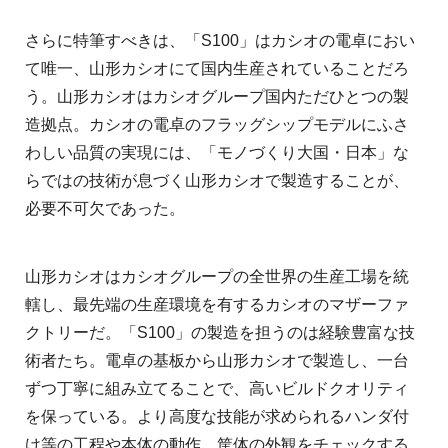
さらに特筆すべきは、「S100」はカシオの電卓におい
て唯一、山形カシオにて国内生産されていることだろ
う。山形カシオはカシオグループ国内ただひとつの製
造拠点。カシオの電卓のフラッグシップモデルにふさ
わしい品質の実現には、「モノづくり大国・日本」な
らではの技術が息づく山形カシオで製造することが、
必要不可欠であった。
山形カシオはカシオグループの全世界の生産工場を統
轄し、最先端の生産環境を有するカシオのマザーファ
クトリーだ。「S100」の製造を担うのは経験豊富な技
術者たち。電卓の基板から山形カシオで製造し、一台
ずつ丁寧に組み立てることで、高いビルドクオリティ
を保っている。より高度な技能が求められるハンダ付
け等の工程や本体の動作、筐体の外観をチェックする