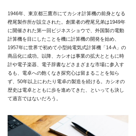
1946年、東京都三鷹市にてカシオ計算機の前身となる
樫尾製作所が設立された。創業者の樫尾兄弟は1949年
に開催された第一回ビジネスショウで、外国製の電動
計算機を目にしたことを機に計算機の開発を始め、
1957年に世界で初めて小型純電気式計算機「14-A」の
商品化に成功。以降、カシオは事業の拡大とともに時
計や電子楽器、電子辞書などさまざまな市場に参入す
るも、電卓への飽くなき探究心は留まることを知ら
ず、50年以上にわたり電卓の製造を続ける。カシオの
歴史は電卓とともに歩を進めてきた、といっても決し
て過言ではないだろう。