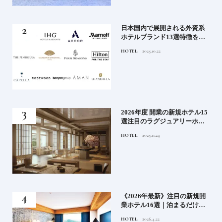
｜2
日本国内で展開される外資系
史
ホテルブランド13選特徴を知
って、優雅なホテルステイを
HOTEL
2025.10.22
満喫｜ホテルブランド大解剖
⑦
！密
2026年度 開業の新規ホテル15
選注目のラグジュアリーホテ
ルや大都市の拠点となるシテ
HOTEL
2025.11.24
ィホテルまでご紹介【後編】
た
《2026年最新》注目の新規開
たい
業ホテル16選｜泊まるだけで
特別！デザインが素敵なホテ
HOTEL
2026.4.22