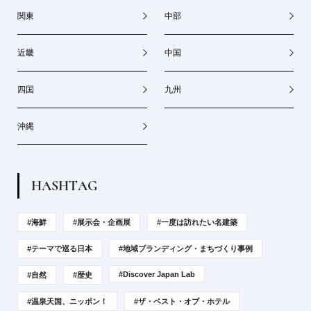
関東
中部
近畿
中国
四国
九州
沖縄
H
A
S
H
T
A
G
#海鮮
#展示会・企画展
#一度は訪れたい名建築
#テーマで巡る日本
#地域ブランディング・まちづくり事例
#Discover Japan Lab
#自然
#歴史
#温泉天国、ニッポン！
#ザ・ベスト・オブ・ホテル