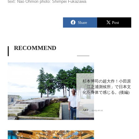
text: Nao Ohmori photo: Shimpei Fukazawa
RECOMMEND
杉本博司の超大作！小田原
「江之浦測候所」で日本文
化を身体で感じる。(後編)
ART
2019.10.12