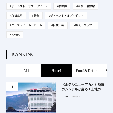
#ザ・ベスト・オブ・リゾート
#柏井壽
#名宿・名旅館
#京都土産
#朝食
#ザ・ベスト・オブ・ギフト
#クラフトビール・ビール
#伝統工芸
#職人・クラフト
#うつわ
R
A
N
K
I
N
G
s
All
Hotel
Food&Drink
Wor
、か
《ホテルニューアカオ》熱海
武将
のシンボルが蘇る！土地の歴
史を語る絶景宿がオープン
HOTEL
2023.8.11