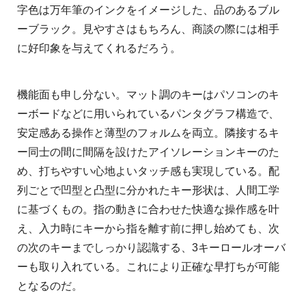
字色は万年筆のインクをイメージした、品のあるブル
ーブラック。見やすさはもちろん、商談の際には相手
に好印象を与えてくれるだろう。
機能面も申し分ない。マット調のキーはパソコンのキ
ーボードなどに用いられているパンタグラフ構造で、
安定感ある操作と薄型のフォルムを両立。隣接するキ
ー同士の間に間隔を設けたアイソレーションキーのた
め、打ちやすい心地よいタッチ感も実現している。配
列ごとで凹型と凸型に分かれたキー形状は、人間工学
に基づくもの。指の動きに合わせた快適な操作感を叶
え、入力時にキーから指を離す前に押し始めても、次
の次のキーまでしっかり認識する、3キーロールオーバ
ーも取り入れている。これにより正確な早打ちが可能
となるのだ。