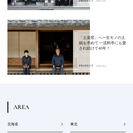
PRODUCT
2017.1.20
「土楽窯」へ一生モノの土
鍋を求めて 一流料亭にも愛
され続けて40年！
PRODUCT
2020.10.5
A
R
E
A
北海道
東北