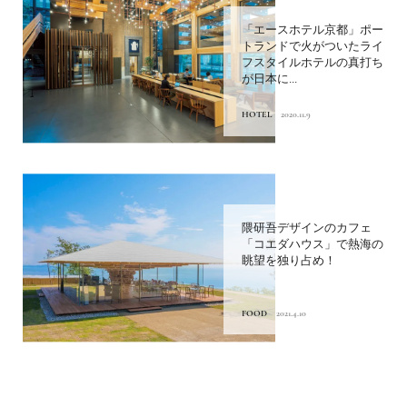
「エースホテル京都」ポー
トランドで火がついたライ
フスタイルホテルの真打ち
が日本に...
HOTEL
2020.11.9
隈研吾デザインのカフェ
「コエダハウス」で熱海の
眺望を独り占め！
FOOD
2021.4.10