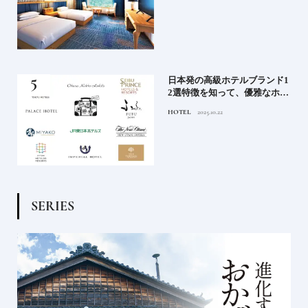
ル
）で
日本発の高級ホテルブランド1
後
2選特徴を知って、優雅なホテ
ルステイを満喫｜ホテルブラ
HOTEL
2025.10.22
ンド大解剖①
S
E
R
I
E
S