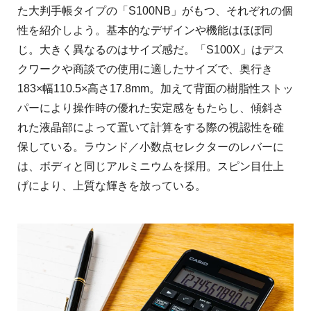
た大判手帳タイプの「S100NB」がもつ、それぞれの個
性を紹介しよう。基本的なデザインや機能はほぼ同
じ。大きく異なるのはサイズ感だ。「S100X」はデス
クワークや商談での使用に適したサイズで、奥行き
183×幅110.5×高さ17.8mm。加えて背面の樹脂性ストッ
パーにより操作時の優れた安定感をもたらし、傾斜さ
れた液晶部によって置いて計算をする際の視認性を確
保している。ラウンド／小数点セレクターのレバーに
は、ボディと同じアルミニウムを採用。スピン目仕上
げにより、上質な輝きを放っている。