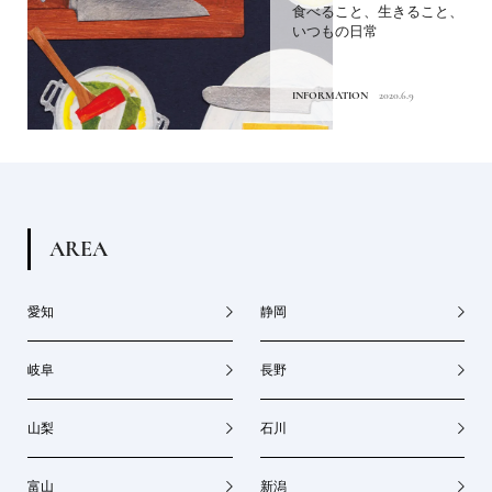
食べること、生きること、
いつもの日常
INFORMATION
2020.6.9
A
R
E
A
愛知
静岡
岐阜
長野
山梨
石川
富山
新潟