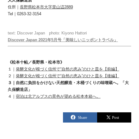
大久保醸造店
住所｜
長野県松本市大字里山辺2889
Tel｜0263-32-3154
text: Discover Japan photo: Kiyono Hattori
Discover Japan 2021年5月号「美味しいニッポントラベル」
《松本十帖／長野県・松本市》
１｜
発酵文化が根づく信州で“自然の恵み”のひと皿を【前編】
２｜
発酵文化が根づく信州で“自然の恵み”のひと皿を【後編】
３｜
自然に負担をかけない天然醸造・木桶づくりの味噌蔵へ。「大
久保醸造店」
４｜
宿泊は北アルプスの景色が望める松本本箱へ。