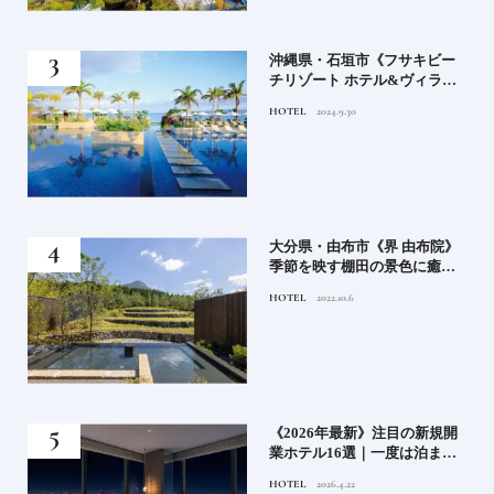
）」
沖縄県・石垣市《フサキビー
正義
チリゾート ホテル&ヴィラ
てお
ズ》石垣島のビーチリゾート
HOTEL
2024.9.30
鑑
でゆるりと島時間を楽しむ
房》
大分県・由布市《界 由布院》
ブラ
季節を映す棚田の景色に癒さ
添
れる由布院の湯宿
HOTEL
2022.10.6
業》
《2026年最新》注目の新規開
ーも
業ホテル16選｜一度は泊まり
るま
たい都市型のラグジュアリー
HOTEL
2026.4.22
ホテル