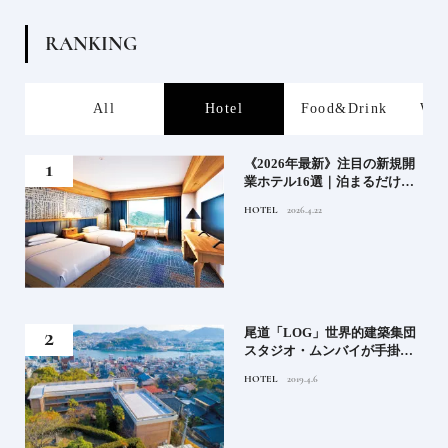
R
A
N
K
I
N
G
s
All
Hotel
Food&Drink
Wor
業》
《2026年最新》注目の新規開
業ホテル16選｜泊まるだけで
特別！デザインが素敵なホテ
HOTEL
2026.4.22
ル
」占
尾道「LOG」世界的建築集団
る氏
スタジオ・ムンバイが手掛け
てお
た新空間 ～前編～
HOTEL
2019.4.6
鑑