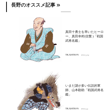
長野のオススメ記事
真田十勇士を率いたヒーロ
ー、真田幸村(信繁 )「戦国
武将名鑑」
TRADITION
2021.5.24
いまだ謎が多い伝説的軍
師、山本勘助「戦国武将名
鑑」
TRADITION
2021.5.4