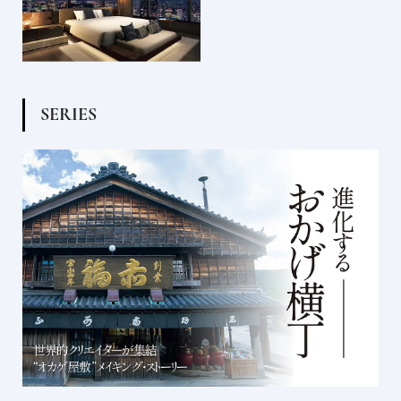
S
E
R
I
E
S