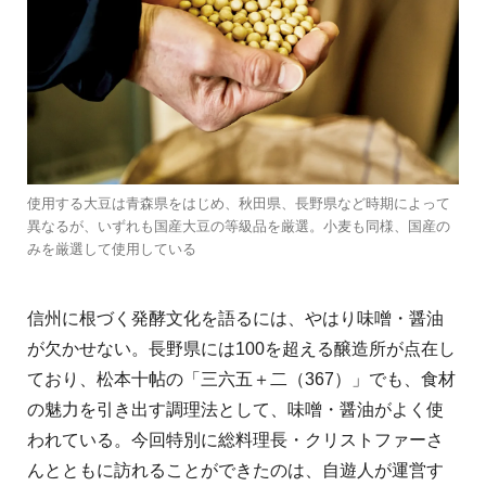
使用する大豆は青森県をはじめ、秋田県、長野県など時期によって
異なるが、いずれも国産大豆の等級品を厳選。小麦も同様、国産の
みを厳選して使用している
信州に根づく発酵文化を語るには、やはり味噌・醤油
が欠かせない。長野県には100を超える醸造所が点在し
ており、松本十帖の「三六五＋二（36
7）」でも、食材
の魅力を引き出す調理法として、味噌・醤油がよく使
われている。今回特別に総料理長・クリストファーさ
んとともに訪れることができたのは、自遊人が運営す