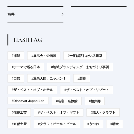
福井
H
A
S
H
T
A
G
#海鮮
#展示会・企画展
#一度は訪れたい名建築
#テーマで巡る日本
#地域ブランディング・まちづくり事例
#自然
#温泉天国、ニッポン！
#歴史
#ザ・ベスト・オブ・ホテル
#ザ・ベスト・オブ・リゾート
#Discover Japan Lab
#名宿・名旅館
#柏井壽
#伝統工芸
#ザ・ベスト・オブ・ギフト
#職人・クラフト
#京都土産
#クラフトビール・ビール
#うつわ
#朝食