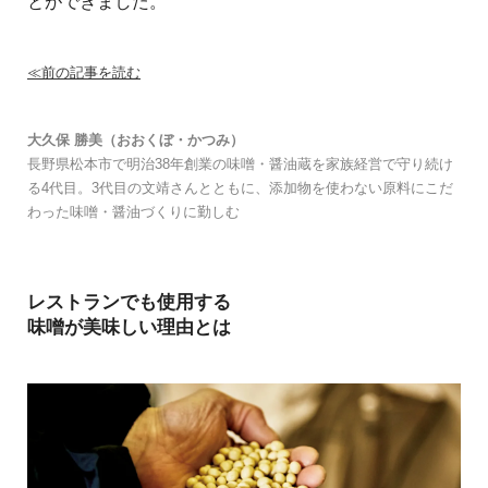
とができました。
≪前の記事を読む
大久保 勝美（おおくぼ・かつみ）
長野県松本市で明治38年創業の味噌・醤油蔵を家族経営で守り続け
る4代目。3代目の文靖さんとともに、添加物を使わない原料にこだ
わった味噌・醤油づくりに勤しむ
レストランでも使用する
味噌が美味しい理由とは