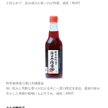
さ控えめで、旨み成分が多いのが特徴。値段｜864円
料亭御用達の薄口木桶醤油
深い旨みと芳醇な香りが広がる年に一度の限定生産品。素材の味を
生かした煮物や吸物にもおすすめ。値段｜486円