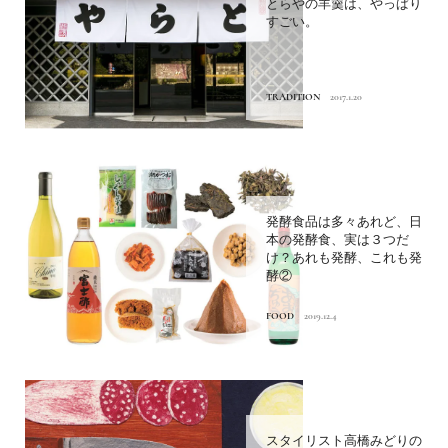
とらやの羊羹は、やっぱり
すごい。
TRADITION
2017.1.20
発酵食品は多々あれど、日
本の発酵食、実は３つだ
け？あれも発酵、これも発
酵②
FOOD
2019.12.4
スタイリスト高橋みどりの