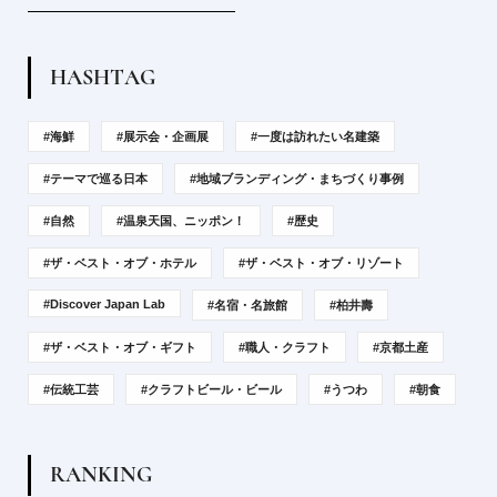
H
A
S
H
T
A
G
#海鮮
#展示会・企画展
#一度は訪れたい名建築
#テーマで巡る日本
#地域ブランディング・まちづくり事例
#自然
#温泉天国、ニッポン！
#歴史
#ザ・ベスト・オブ・ホテル
#ザ・ベスト・オブ・リゾート
#Discover Japan Lab
#名宿・名旅館
#柏井壽
#ザ・ベスト・オブ・ギフト
#職人・クラフト
#京都土産
#伝統工芸
#クラフトビール・ビール
#うつわ
#朝食
R
A
N
K
I
N
G