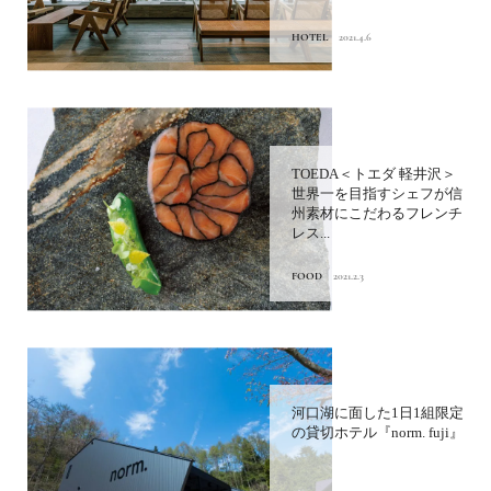
HOTEL
2021.4.6
TOEDA＜トエダ 軽井沢＞
世界一を目指すシェフが信
州素材にこだわるフレンチ
レス...
FOOD
2021.2.3
河口湖に面した1日1組限定
の貸切ホテル『norm. fuji』