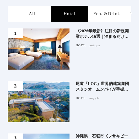
s
All
Hotel
Food&Drink
Wor
業》
《2026年最新》注目の新規開
業ホテル16選｜泊まるだけで
特別！デザインが素敵なホテ
HOTEL
2026.4.22
ル
」占
尾道「LOG」世界的建築集団
る氏
スタジオ・ムンバイが手掛け
てお
た新空間 ～前編～
HOTEL
2019.4.6
鑑
）」
沖縄県・石垣市《フサキビー