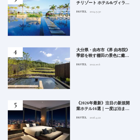
正義
チリゾート ホテル&ヴィラ
てお
ズ》石垣島のビーチリゾート
HOTEL
2024.9.30
鑑
でゆるりと島時間を楽しむ
房》
大分県・由布市《界 由布院》
ブラ
季節を映す棚田の景色に癒さ
添
れる由布院の湯宿
HOTEL
2022.10.6
業》
《2026年最新》注目の新規開
ーも
業ホテル16選｜一度は泊まり
るま
たい都市型のラグジュアリー
HOTEL
2026.4.22
ホテル