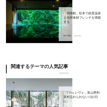
「明神館」松本で絶景温泉
と信州食材フレンチを堪能
する
HOTEL
2020.8.5
関連するテーマの人気記事
「L’évo レヴォ」富山県利
賀村忘れられない1泊2日
に。