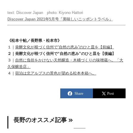
text: Discover Japan photo: Kiyono Hattori
Discover Japan 2021年5月号「美味しいニッポントラベル」
《松本十帖／長野県・松本市》
１｜
発酵文化が根づく信州で“自然の恵み”のひと皿を【前編】
２｜
発酵文化が根づく信州で“自然の恵み”のひと皿を【後編】
３｜
自然に負担をかけない天然醸造・木桶づくりの味噌蔵へ。「大
久保醸造店」
４｜
宿泊は北アルプスの景色が望める松本本箱へ。
長野のオススメ記事