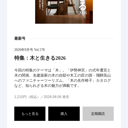
最新号
2026年9月号 Vol.178
特集：木と生きる2026
今回の特集のテーマは「木」。「伊勢神宮」の式年遷宮と
木の関係、名建築家の木の自邸や木工の匠の国・飛騨高山
へのファニチャーツーリズム、「木の名作椅子」カタログ
など、知られざる木の魅力が満載です。
1,210円（税込）／2026.08.06 発売
もっと見る
購入
定期購読