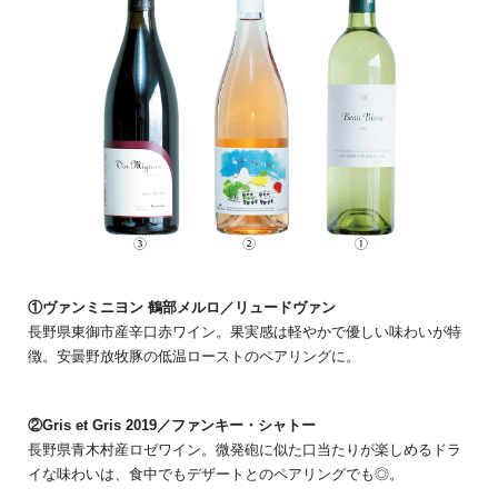
①ヴァンミニヨン 鶴部メルロ／リュードヴァン
長野県東御市産辛口赤ワイン。果実感は軽やかで優しい味わいが特
徴。安曇野放牧豚の低温ローストのペアリングに。
②Gris et Gris 2019／ファンキー・シャトー
長野県青木村産ロゼワイン。微発砲に似た口当たりが楽しめるドラ
イな味わいは、食中でもデザートとのペアリングでも◎。