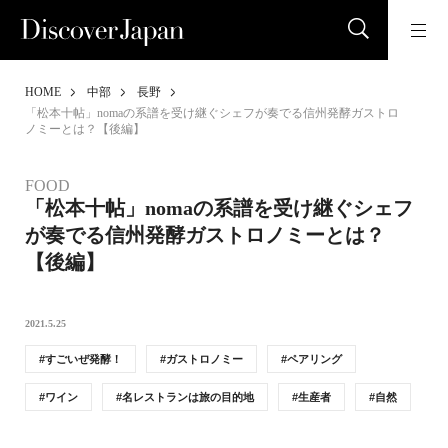
HOME
中部
長野
「松本十帖」nomaの系譜を受け継ぐシェフが奏でる信州発酵ガストロ
ノミーとは？【後編】
FOOD
「松本十帖」nomaの系譜を受け継ぐシェフ
が奏でる信州発酵ガストロノミーとは？
【後編】
2021.5.25
すごいぜ発酵！
ガストロノミー
ペアリング
ワイン
名レストランは旅の目的地
生産者
自然