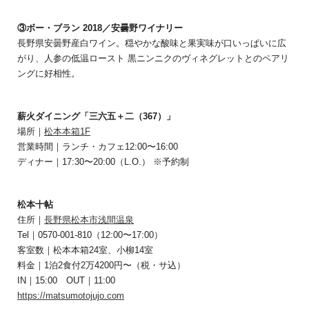
③ボー・ブラン 2018／安曇野ワイナリー
長野県安曇野産白ワイン。穏やかな酸味と果実味が口いっぱいに広
がり、人参の低温ロースト 黒ニンニクのヴィネグレットとのペアリ
ングに好相性。
薪火ダイニング「三六五＋二（367）」
場所｜
松本本箱1F
営業時間｜ランチ・カフェ12:00〜16:00
ディナー｜17:30〜20:00（L.O.） ※予約制
松本十帖
住所｜
長野県松本市浅間温泉
Tel｜0570-001-810（12:00〜17:00）
客室数｜松本本箱24室、小柳14室
料金｜1泊2食付2万4200円〜（税・サ込）
IN｜15:00 OUT｜11:00
https://matsumotojujo.com