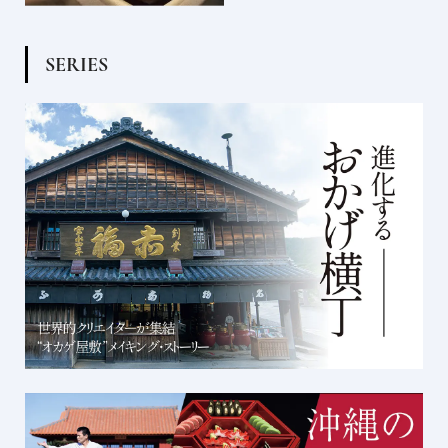
S
E
R
I
E
S