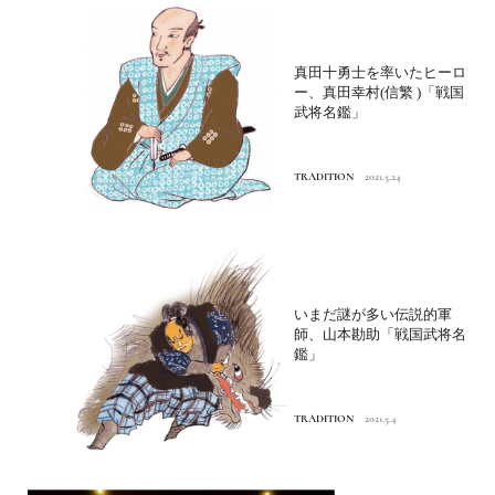
真田十勇士を率いたヒーロ
ー、真田幸村(信繁 )「戦国
武将名鑑」
TRADITION
2021.5.24
いまだ謎が多い伝説的軍
師、山本勘助「戦国武将名
鑑」
TRADITION
2021.5.4