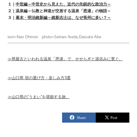
１｜
中世編～中世史から見えた、近代の先鋭的な政治力～
２｜
温泉編～仏教と神道が交差する温泉「恩湯」の物語～
３｜
幕末・明治維新編～維新志士は、なぜ長州に多い？～
text=Nao Ohmori photo=Seitaro Ikeda,Daisuke Abe
≫県最古といわれる温泉「恩湯」で、せせらぎと湯浴みに寛ぐ。
≫山口県 宿の選び方・楽しみ方3選
≫山口県の“うまい”を堪能する旅。