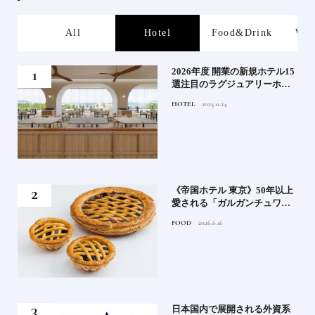
s
All
Hotel
Food&Drink
Wor
る》
2026年度 開業の新規ホテル15
うな
選注目のラグジュアリーホテ
ルや大都市の拠点となるシテ
HOTEL
2025.11.24
ィホテルまでご紹介【前編】
れる
《帝国ホテル 東京》50年以上
高御
愛される「ガルガンチュワ」
」日
のブルーベリーパイ｜一流ホ
FOOD
2026.6.16
ニッ
テルの美味しいスイーツ
《寒
日本国内で展開される外資系