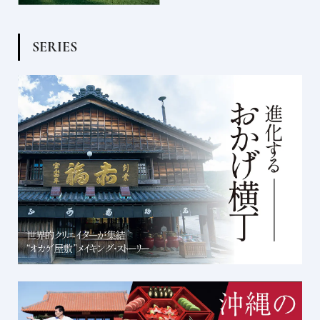
S
E
R
I
E
S