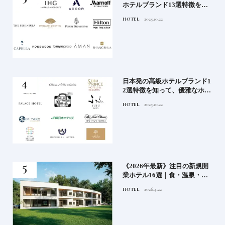
ワー
ホテルブランド13選特徴を知
って、優雅なホテルステイを
HOTEL
2025.10.22
満喫｜ホテルブランド大解剖
⑦
ル15
日本発の高級ホテルブランド1
ホテ
2選特徴を知って、優雅なホテ
シテ
ルステイを満喫｜ホテルブラ
HOTEL
2025.10.22
編】
ンド大解剖①
どち
《2026年最新》注目の新規開
ルー
業ホテル16選｜食・温泉・リ
ゾートの最前線
HOTEL
2026.4.22