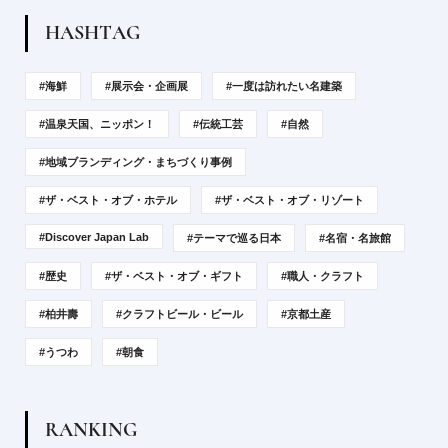
H
A
S
H
T
A
G
#海鮮
#展示会・企画展
#一度は訪れたい名建築
#温泉天国、ニッポン！
#伝統工芸
#自然
#地域ブランディング・まちづくり事例
#ザ・ベスト・オブ・ホテル
#ザ・ベスト・オブ・リゾート
#Discover Japan Lab
#テーマで巡る日本
#名宿・名旅館
#歴史
#ザ・ベスト・オブ・ギフト
#職人・クラフト
#柏井壽
#クラフトビール・ビール
#京都土産
#うつわ
#朝食
R
A
N
K
I
N
G