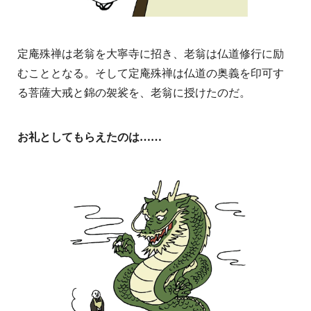
定庵殊禅は老翁を大寧寺に招き、老翁は仏道修行に励
むこととなる。そして定庵殊禅は仏道の奥義を印可す
る菩薩大戒と錦の袈裟を、老翁に授けたのだ。
お礼としてもらえたのは……