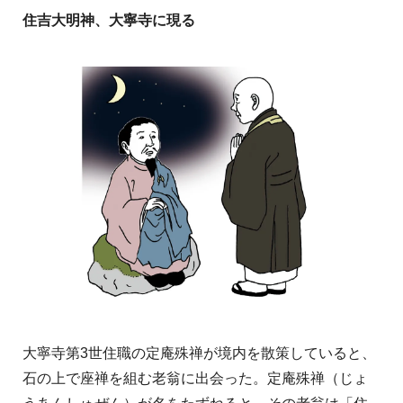
住吉大明神、大寧寺に現る
大寧寺第3世住職の定庵殊禅が境内を散策していると、
石の上で座禅を組む老翁に出会った。定庵殊禅（じょ