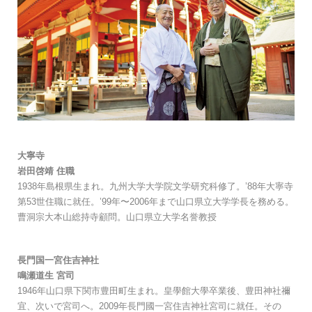
大寧寺
岩田啓靖 住職
1938年島根県生まれ。九州大学大学院文学研究科修了。’88年大寧寺
第53世住職に就任。’99年〜2006年まで山口県立大学学長を務める。
曹洞宗大本山総持寺顧問。山口県立大学名誉教授
長門国一宮住吉神社
鳴瀬道生 宮司
1946年山口県下関市豊田町生まれ。皇學館大學卒業後、豊田神社禰
宜、次いで宮司へ。2009年長門國一宮住吉神社宮司に就任。その