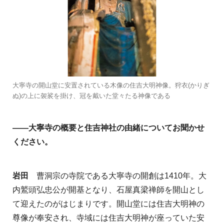
大寧寺の開山堂に安置されている木像の住吉大明神像。狩衣(かりぎ
ぬ)の上に袈裟を掛け、冠を戴いた堂々たる神像である
——
大寧寺の概要と住吉神社の由緒についてお聞かせ
ください。
岩田
曹洞宗の寺院である大寧寺の開創は1410年。大
内鷲頭弘忠公が開基となり、石屋真梁禅師を開山とし
て迎えたのがはじまりです。開山堂には住吉大明神の
尊像が奉安され、寺域には住吉大明神が座っていた安