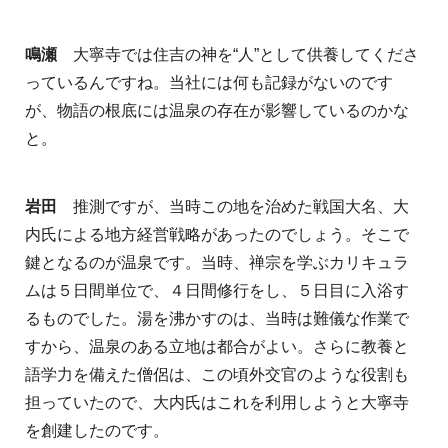
鳴瀬
大寧寺では住吉の神を“人”として供養してくださ
っているんですね。当社には何も記録がないのです
が、物語の根底には温泉の存在が影響しているのかな
と。
岩田
推測ですが、当時この地を治めた戦国大名、大
内氏による地方経営戦略があったのでしょう。そこで
鍵となるのが温泉です。当時、禅宗を学ぶカリキュラ
ムは５日間単位で、４日間修行をし、５日目に入浴す
るものでした。湯を沸かすのは、当時は難儀な作業で
すから、温泉のある立地は都合がよい。さらに教養と
語学力を備えた僧侶は、この頃外交官のような役割も
担っていたので、大内氏はこれを利用しようと大寧寺
を創建したのです。