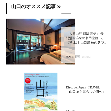
山口のオススメ記事
「大谷山荘 別邸 音信」 長
門湯本温泉の名門旅館 へ。
【第1回】山口県 宿の選び...
HOTEL
2020.10.1
Discover Japan_TRAVEL
「山口 旅と暮らしの間へ」
TRAVEL
2021.3.23