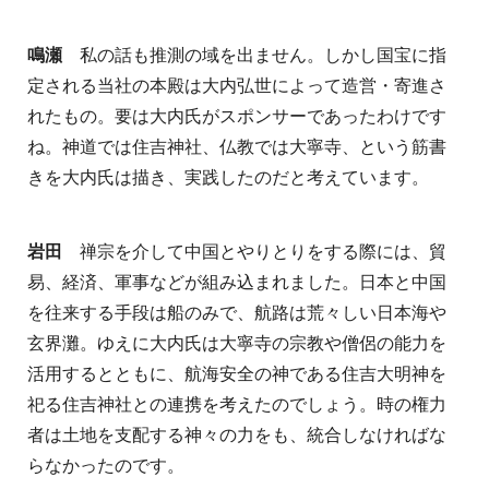
鳴瀬
私の話も推測の域を出ません。しかし国宝に指
定される当社の本殿は大内弘世によって造営・寄進さ
れたもの。要は大内氏がスポンサーであったわけです
ね。神道では住吉神社、仏教では大寧寺、という筋書
きを大内氏は描き、実践したのだと考えています。
岩田
禅宗を介して中国とやりとりをする際には、貿
易、経済、軍事などが組み込まれました。日本と中国
を往来する手段は船のみで、航路は荒々しい日本海や
玄界灘。ゆえに大内氏は大寧寺の宗教や僧侶の能力を
活用するとともに、航海安全の神である住吉大明神を
祀る住吉神社との連携を考えたのでしょう。時の権力
者は土地を支配する神々の力をも、統合しなければな
らなかったのです。