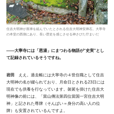
住吉大明神が座禅を組んでいたとされる住吉大明神安禅石。大寧寺
の本堂の西側にあり、長い歴史を感じさせる神さびた佇まいだ
——
大寧寺には「恩湯」にまつわる物語が“史実”とし
て記録されているそうですね。
岩田
ええ。過去帳には大寧寺の４世住職として住吉
大明神の名が綴られており、月命日とされる23日には
現在でも供養を行なっています。袈裟を掛けた住吉大
明神像の前には、「當山傳法第四位當国一宮住吉大明
神」と記された尊牌（そんぱい＝身分の高い人の位
牌）も安置されているんですよ。