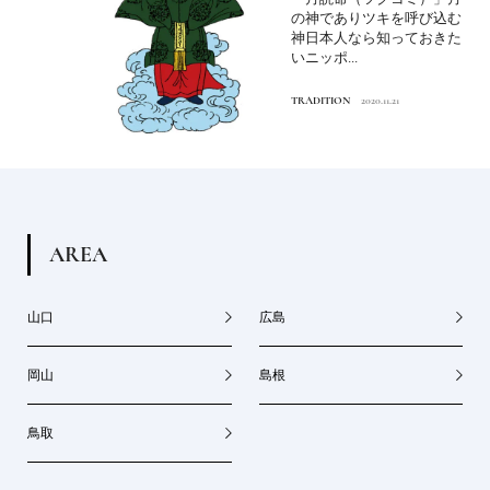
の神でありツキを呼び込む
神日本人なら知っておきた
いニッポ...
TRADITION
2020.11.21
A
R
E
A
山口
広島
岡山
島根
鳥取