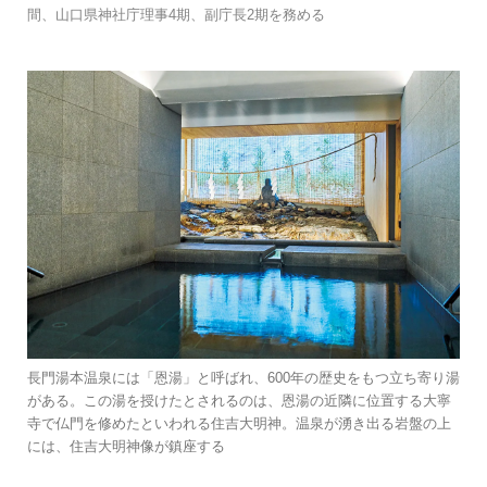
間、山口県神社庁理事4期、副庁長2期を務める
長門湯本温泉には「恩湯」と呼ばれ、600年の歴史をもつ立ち寄り湯
がある。この湯を授けたとされるのは、恩湯の近隣に位置する大寧
寺で仏門を修めたといわれる住吉大明神。温泉が湧き出る岩盤の上
には、住吉大明神像が鎮座する