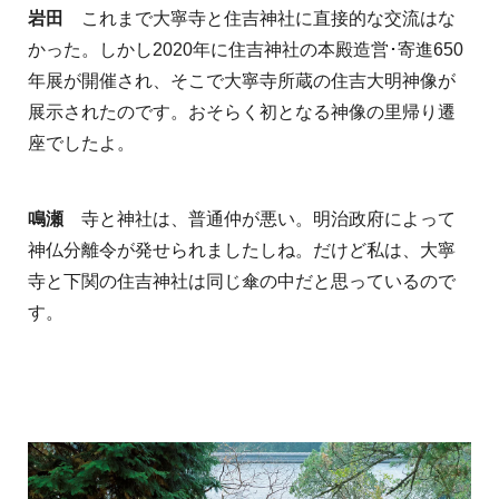
岩田
これまで大寧寺と住吉神社に直接的な交流はな
かった。しかし2020年に住吉神社の本殿造営･寄進650
年展が開催され、そこで大寧寺所蔵の住吉大明神像が
展示されたのです。おそらく初となる神像の里帰り遷
座でしたよ。
鳴瀬
寺と神社は、普通仲が悪い。明治政府によって
神仏分離令が発せられましたしね。だけど私は、大寧
寺と下関の住吉神社は同じ傘の中だと思っているので
す。