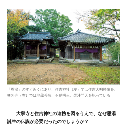
「恩湯」のすぐ近くにあり、住吉神社（左）では住吉大明神像を、
興阿寺（右）では地蔵菩薩、不動明王、毘沙門天を祀っている
——
大寧寺と住吉神社の連携を図るうえで、なぜ恩湯
誕生の伝説が必要だったのでしょうか？