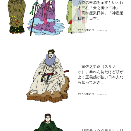
万物の根源を示すといわれ
る三柱「天之御中主神」
「高御産巣日神」「神産巣
日神」日本...
TRADITION
2020.11.24
「須佐之男命（スサノ
オ）」暴れん坊だけど頭が
よく正義感が強い日本人な
ら知っておき...
TRADITION
2020.11.20
「月読命（ツクヨミ）」月