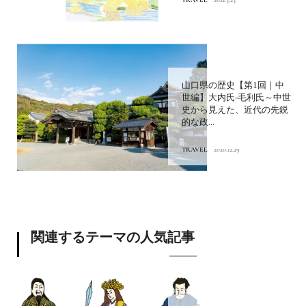
山口県の歴史【第1回｜中
世編】大内氏-毛利氏～中世
史から見えた、近代の先鋭
的な政...
TRAVEL
2020.12.29
関連するテーマの人気記事