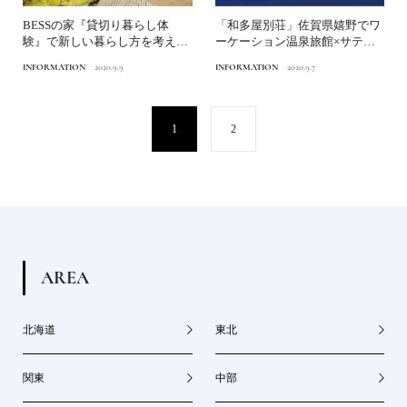
BESSの家『貸切り暮らし体
「和多屋別荘」佐賀県嬉野でワ
験』で新しい暮らし方を考え
ーケーション温泉旅館×サテラ
る。
イトオフィス
INFORMATION
2020.9.9
INFORMATION
2020.9.7
1
2
A
R
E
A
北海道
東北
関東
中部