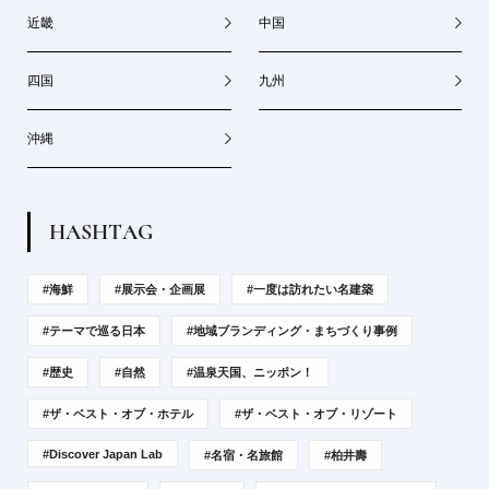
近畿
中国
四国
九州
沖縄
H
A
S
H
T
A
G
#海鮮
#展示会・企画展
#一度は訪れたい名建築
#テーマで巡る日本
#地域ブランディング・まちづくり事例
#歴史
#自然
#温泉天国、ニッポン！
#ザ・ベスト・オブ・ホテル
#ザ・ベスト・オブ・リゾート
#Discover Japan Lab
#名宿・名旅館
#柏井壽