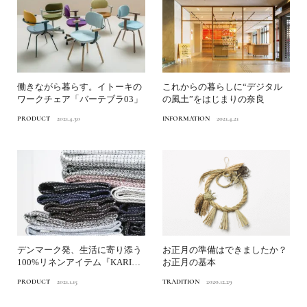
働きながら暮らす。イトーキの
これからの暮らしに“デジタル
ワークチェア「バーテブラ03」
の風土”をはじまりの奈良
PRODUCT
2021.4.30
INFORMATION
2021.4.21
デンマーク発、生活に寄り添う
お正月の準備はできましたか？
100%リネンアイテム『KARIN
お正月の基本
CARLANDE...
PRODUCT
2021.1.15
TRADITION
2020.12.29