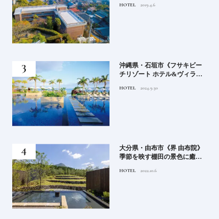
HOTEL
2019.4.6
鑑
）」
沖縄県・石垣市《フサキビー
正義
チリゾート ホテル&ヴィラ
てお
ズ》石垣島のビーチリゾート
HOTEL
2024.9.30
鑑
でゆるりと島時間を楽しむ
房》
大分県・由布市《界 由布院》
ブラ
季節を映す棚田の景色に癒さ
添
れる由布院の湯宿
HOTEL
2022.10.6