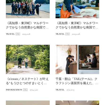
《高知県・東洋町》マルチワー
《高知県・東洋町》マルチワー
クでかなう自然豊かな南国での
クでかなう自然豊かな南国での
移住生活！｜前編
移住生活！｜後編
TRAVEL
2025.2.28
TRAVEL
2025.2.28
《n'estate／ネステート》が叶え
千葉・館山「TAIL(テール)」ク
る“もうひとつのすまいとくら
ラフトジン蒸留所を備えた、自
し”...
己実現を叶える新た...
INFORMATION
2024.3.20
TRAVEL
2021.10.9