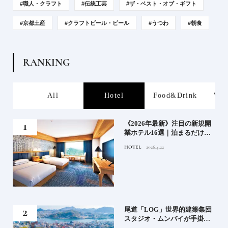
#職人・クラフト
#伝統工芸
#ザ・ベスト・オブ・ギフト
#京都土産
#クラフトビール・ビール
#うつわ
#朝食
R
A
N
K
I
N
G
s
All
Hotel
Food&Drink
Wor
業》
《2026年最新》注目の新規開
業ホテル16選｜泊まるだけで
特別！デザインが素敵なホテ
HOTEL
2026.4.22
ル
」占
尾道「LOG」世界的建築集団
る氏
スタジオ・ムンバイが手掛け
てお
た新空間 ～前編～