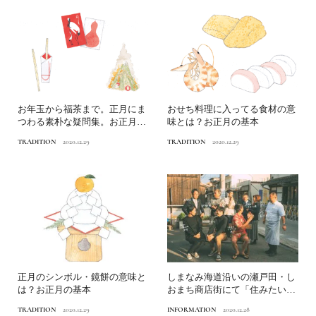
お年玉から福茶まで。正月にま
おせち料理に入ってる食材の意
つわる素朴な疑問集。お正月の
味とは？お正月の基本
基本
TRADITION
2020.12.29
TRADITION
2020.12.29
正月のシンボル・鏡餅の意味と
しまなみ海道沿いの瀬戸田・し
は？お正月の基本
おまち商店街にて「住みたいま
ち、しおまち」を目指すプ...
TRADITION
2020.12.29
INFORMATION
2020.12.28