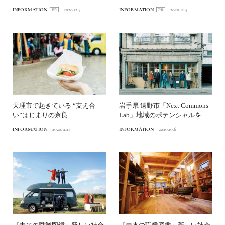
ス石森」
ス石森」
INFORMATION
2020.12.4
INFORMATION
2020.12.4
天理市で起きている “支え合
岩手県 遠野市「Next Commons
い”はじまりの奈良
Lab」地域のポテンシャルをフ
ル活用す...
INFORMATION
2020.11.21
INFORMATION
2020.10.6