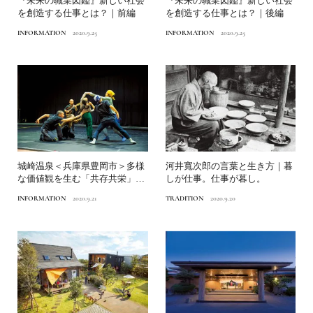
『未来の職業図鑑』新しい社会
『未来の職業図鑑』新しい社会
を創造する仕事とは？｜前編
を創造する仕事とは？｜後編
INFORMATION
2020.9.25
INFORMATION
2020.9.25
城崎温泉＜兵庫県豊岡市＞多様
河井寬次郎の言葉と生き方｜暮
な価値観を生む「共存共栄」の
しが仕事。仕事が暮し。
町
INFORMATION
2020.9.21
TRADITION
2020.9.20