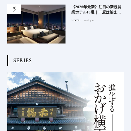
業》
《2026年最新》注目の新規開
ーも
業ホテル16選｜一度は泊まり
るま
たい都市型のラグジュアリー
HOTEL
2026.4.22
ホテル
S
E
R
I
E
S