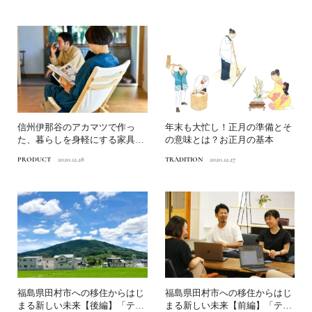
信州伊那谷のアカマツで作っ
年末も大忙し！正月の準備とそ
た、暮らしを身軽にする家具ブ
の意味とは？お正月の基本
ランド「パイオニア プラン...
PRODUCT
2020.12.28
TRADITION
2020.12.27
福島県田村市への移住からはじ
福島県田村市への移住からはじ
まる新しい未来【後編】「テラ
まる新しい未来【前編】「テラ