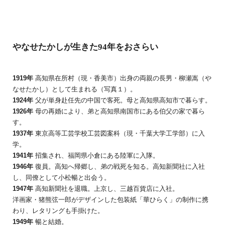
やなせたかしが生きた94年をおさらい
1919年
高知県在所村（現・香美市）出身の両親の長男・柳瀬嵩（や
なせたかし）として生まれる（写真１）。
1924年
父が単身赴任先の中国で客死。母と高知県高知市で暮らす。
1926年
母の再婚により、弟と高知県南国市にある伯父の家で暮ら
す。
1937年
東京高等工芸学校工芸図案科（現・千葉大学工学部）に入
学。
1941年
招集され、福岡県小倉にある陸軍に入隊。
1946年
復員。高知へ帰郷し、弟の戦死を知る。高知新聞社に入社
し、同僚として小松暢と出会う。
1947年
高知新聞社を退職。上京し、三越百貨店に入社。
洋画家・猪熊弦一郎がデザインした包装紙「華ひらく」の制作に携
わり、レタリングも手掛けた。
1949年
暢と結婚。