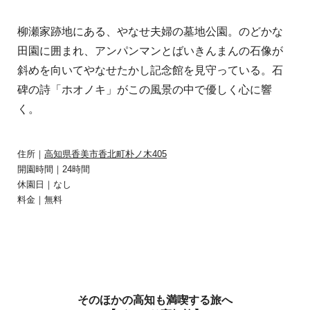
柳瀬家跡地にある、やなせ夫婦の墓地公園。のどかな
田園に囲まれ、アンパンマンとばいきんまんの石像が
斜めを向いてやなせたかし記念館を見守っている。石
碑の詩「ホオノキ」がこの風景の中で優しく心に響
く。
住所｜
高知県香美市香北町朴ノ木405
開園時間｜24時間
休園日｜なし
料金｜無料
そのほかの高知も満喫する旅へ