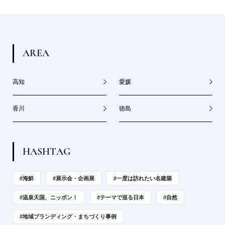
A
R
E
A
高知
愛媛
香川
徳島
H
A
S
H
T
A
G
#海鮮
#展示会・企画展
#一度は訪れたい名建築
#温泉天国、ニッポン！
#テーマで巡る日本
#自然
#地域ブランディング・まちづくり事例