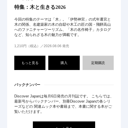
特集：木と生きる2026
今回の特集のテーマは「木」。「伊勢神宮」の式年遷宮と
木の関係、名建築家の木の自邸や木工の匠の国・飛騨高山
へのファニチャーツーリズム、「木の名作椅子」カタログ
など、知られざる木の魅力が満載です。
1,210円（税込）／2026.08.06 発売
もっと見る
購入
定期購読
バックナンバー
Discover Japanは毎月6日発売の月刊誌です。 こちらでは、
最新号からバックナンバー、別冊Discover Japanの各シリ
ーズなどの 関連ムック本や書籍まで、本書に関する本がご
覧いただけます。