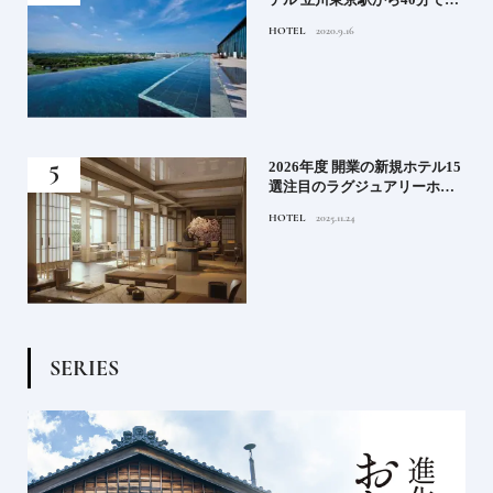
って
けるリゾートへ【前編】
HOTEL
2020.9.16
名鑑
る》
2026年度 開業の新規ホテル15
うな
選注目のラグジュアリーホテ
ルや大都市の拠点となるシテ
HOTEL
2025.11.24
ィホテルまでご紹介【後編】
S
E
R
I
E
S