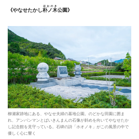
ほおのき
《やなせたかし
朴ノ木
公園》
柳瀬家跡地にある、やなせ夫婦の墓地公園。のどかな田園に囲ま
れ、アンパンマンとばいきんまんの石像が斜めを向いてやなせたか
し記念館を見守っている。石碑の詩「ホオノキ」がこの風景の中で
優しく心に響く