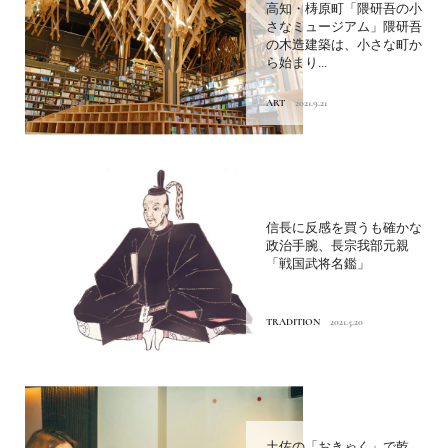
高知・梼原町「隈研吾の小
さなミュージアム」隈研吾
の木造建築は、小さな町か
ら始まり...
ART
2021.9.21
信長に反感を買うも確かな
政治手腕、長宗我部元親
「戦国武将名鑑」
TRADITION
2021.5.20
土佐の「おきゃく」で乾