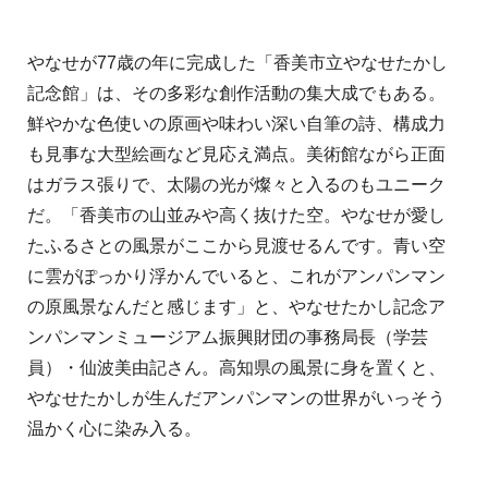
やなせが77歳の年に完成した「香美市立やなせたかし
記念館」は、その多彩な創作活動の集大成でもある。
鮮やかな色使いの原画や味わい深い自筆の詩、構成力
も見事な大型絵画など見応え満点。美術館ながら正面
はガラス張りで、太陽の光が燦々と入るのもユニーク
だ。「香美市の山並みや高く抜けた空。やなせが愛し
たふるさとの風景がここから見渡せるんです。青い空
に雲がぽっかり浮かんでいると、これがアンパンマン
の原風景なんだと感じます」と、やなせたかし記念ア
ンパンマンミュージアム振興財団の事務局長（学芸
員）・仙波美由記さん。高知県の風景に身を置くと、
やなせたかしが生んだアンパンマンの世界がいっそう
温かく心に染み入る。