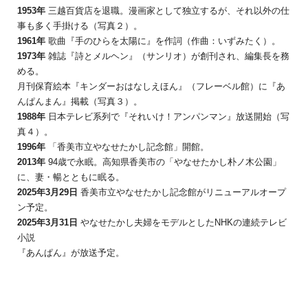
1953年
三越百貨店を退職。漫画家として独立するが、それ以外の仕
事も多く手掛ける（写真２）。
1961年
歌曲『手のひらを太陽に』を作詞（作曲：いずみたく）。
1973年
雑誌『詩とメルヘン』（サンリオ）が創刊され、編集長を務
める。
月刊保育絵本『キンダーおはなしえほん』（フレーベル館）に『あ
んぱんまん』掲載（写真３）。
1988年
日本テレビ系列で『それいけ！アンパンマン』放送開始（写
真４）。
1996年
「香美市立やなせたかし記念館」開館。
2013年
94歳で永眠。高知県香美市の「やなせたかし朴ノ木公園」
に、妻・暢とともに眠る。
2025年3月29日
香美市立やなせたかし記念館がリニューアルオープ
ン予定。
2025年3月31日
やなせたかし夫婦をモデルとしたNHKの連続テレビ
小説
『あんぱん』が放送予定。