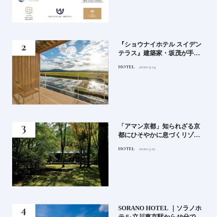
竹流
『ショウナイホテル スイデン
菓子
テラス』建築家・坂茂が手掛
ける新しい庄内の街づくりの
HOTEL
2020.9.14
シンボル
月号
「アマン京都」知られざる京
都にひそやかに息づくリゾー
ト
HOTEL
2020.3.12
）」
SORANO HOTEL ｜ソラノホ
神様
テル 立川東京駅から40分で行