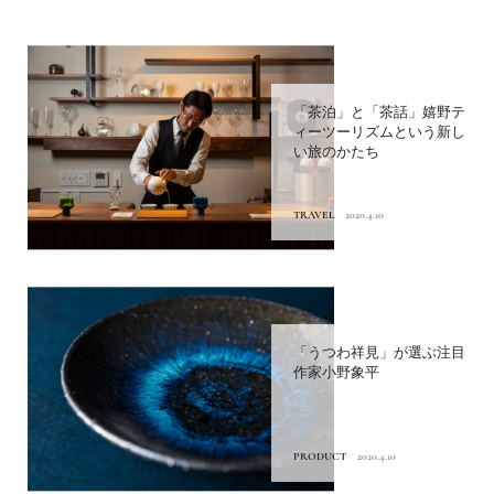
「茶泊」と「茶話」嬉野テ
ィーツーリズムという新し
い旅のかたち
TRAVEL
2020.4.10
「うつわ祥見」が選ぶ注目
作家小野象平
PRODUCT
2020.4.10