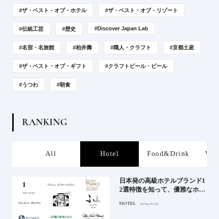
#ザ・ベスト・オブ・ホテル
#ザ・ベスト・オブ・リゾート
#Discover Japan Lab
#伝統工芸
#歴史
#名宿・名旅館
#柏井壽
#職人・クラフト
#京都土産
#ザ・ベスト・オブ・ギフト
#クラフトビール・ビール
#うつわ
#朝食
R
A
N
K
I
N
G
s
All
Hotel
Food&Drink
Wor
屋塩
日本発の高級ホテルブランド1
る高
2選特徴を知って、優雅なホテ
道を
ルステイを満喫｜ホテルブラ
HOTEL
2025.10.22
ンド大解剖①